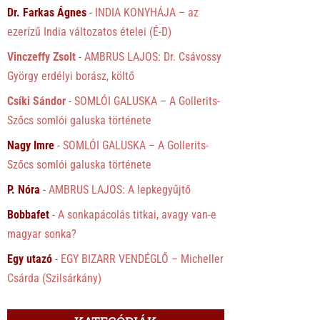
Dr. Farkas Ágnes
-
INDIA KONYHÁJA – az
ezerízű India változatos ételei (É-D)
Vinczeffy Zsolt
-
AMBRUS LAJOS: Dr. Csávossy
György erdélyi borász, költő
Csíki Sándor
-
SOMLÓI GALUSKA – A Gollerits-
Szőcs somlói galuska története
Nagy Imre
-
SOMLÓI GALUSKA – A Gollerits-
Szőcs somlói galuska története
P. Nóra
-
AMBRUS LAJOS: A lepkegyűjtő
Bobbafet
-
A sonkapácolás titkai, avagy van-e
magyar sonka?
Egy utazó
-
EGY BIZARR VENDÉGLŐ – Micheller
Csárda (Szilsárkány)