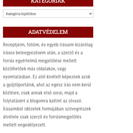
KATEGÓRIÁK
KATEGÓRIÁK
ADATVÉDELEM
Receptjeim, fotóim, és egyéb írásaim kizárólag
írásos beleegyezésem után, a szerző és a
forrás egyértelmű megjelölése mellett
közölhetőek más oldalakon, vagy
nyomtatásban. Ez alól kivételt képeznek azok
a gyűjtőportálok, ahol az egész írás nem kerül
közlésre, csak annak első sorai, majd a
folytatásért a blogomra kattint az olvasó.
Írásaimból idézetek formájában szövegrészek
átvétele csak szerző és forrásmegjelölés
mellett engedélyezett.