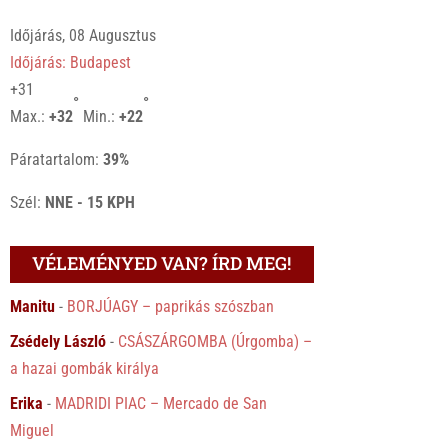
Időjárás, 08 Augusztus
Időjárás: Budapest
+
31
°
°
Max.:
+
32
Min.:
+
22
Páratartalom:
39%
Szél:
NNE - 15 KPH
VÉLEMÉNYED VAN? ÍRD MEG!
Manitu
-
BORJÚAGY – paprikás szószban
Zsédely László
-
CSÁSZÁRGOMBA (Úrgomba) –
a hazai gombák királya
Erika
-
MADRIDI PIAC – Mercado de San
Miguel