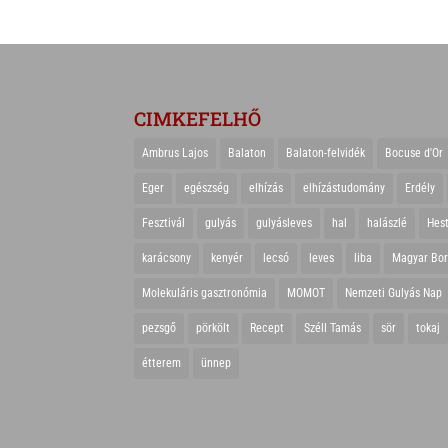
CIMKEFELHŐ
Ambrus Lajos
Balaton
Balaton-felvidék
Bocuse d'Or
Eger
egészség
elhízás
elhízástudomány
Erdély
Fesztivál
gulyás
gulyásleves
hal
halászlé
Hes
karácsony
kenyér
lecsó
leves
liba
Magyar Bo
Molekuláris gasztronómia
MOMOT
Nemzeti Gulyás Nap
pezsgő
pörkölt
Recept
Széll Tamás
sör
tokaj
étterem
ünnep