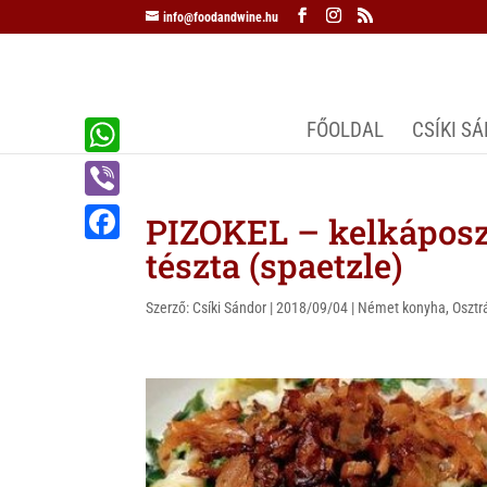
info@foodandwine.hu
FŐOLDAL
CSÍKI S
W
h
V
PIZOKEL – kelkáposzt
a
i
tészta (spaetzle)
F
t
b
a
s
Szerző:
Csíki Sándor
|
2018/09/04
|
Német konyha
,
Osztr
e
c
A
r
e
p
b
p
o
o