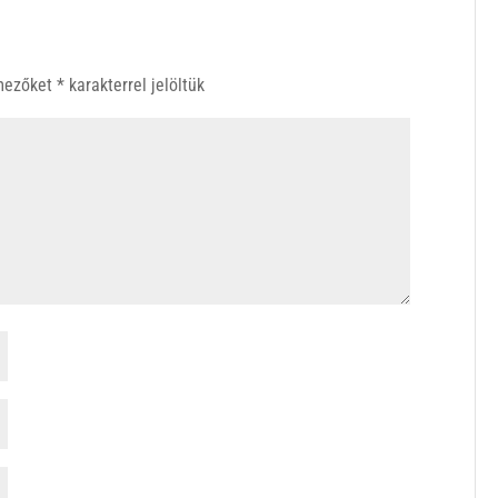
 mezőket
*
karakterrel jelöltük