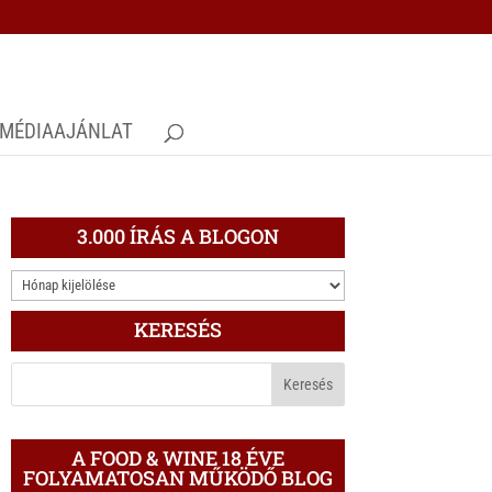
MÉDIAAJÁNLAT
3.000 ÍRÁS A BLOGON
3.000
ÍRÁS
KERESÉS
A
BLOGON
A FOOD & WINE 18 ÉVE
FOLYAMATOSAN MŰKÖDŐ BLOG