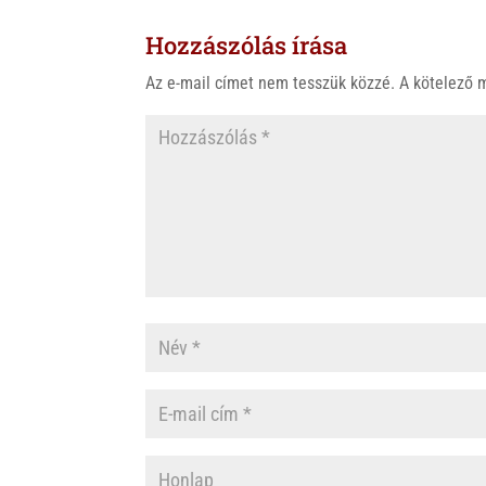
s
r
b
Hozzászólás írása
A
o
p
o
Az e-mail címet nem tesszük közzé.
A kötelező
p
k