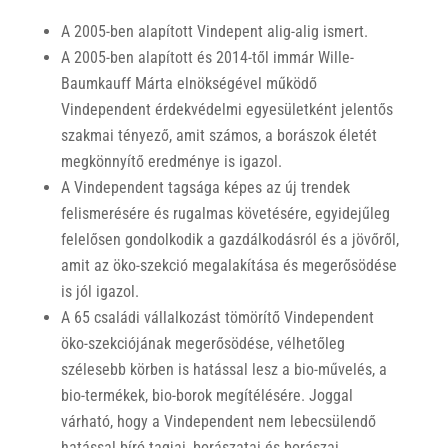
A 2005-ben alapított Vindepent alig-alig ismert.
A 2005-ben alapított és 2014-től immár Wille-
Baumkauff Márta elnökségével működő
Vindependent érdekvédelmi egyesületként jelentős
szakmai tényező, amit számos, a borászok életét
megkönnyítő eredménye is igazol.
A Vindependent tagsága képes az új trendek
felismerésére és rugalmas követésére, egyidejűleg
felelősen gondolkodik a gazdálkodásról és a jövőről,
amit az öko-szekció megalakítása és megerősödése
is jól igazol.
A 65 családi vállalkozást tömörítő Vindependent
öko-szekciójának megerősödése, vélhetőleg
szélesebb körben is hatással lesz a bio-művelés, a
bio-termékek, bio-borok megítélésére. Joggal
várható, hogy a Vindependent nem lebecsülendő
hatással bíró tagjai, borászatai és borászai