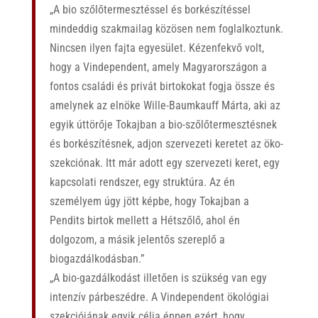
„A bio szőlőtermesztéssel és borkészítéssel
mindeddig szakmailag közösen nem foglalkoztunk.
Nincsen ilyen fajta egyesület. Kézenfekvő volt,
hogy a Vindependent, amely Magyarországon a
fontos családi és privát birtokokat fogja össze és
amelynek az elnöke Wille-Baumkauff Márta, aki az
egyik úttörője Tokajban a bio-szőlőtermesztésnek
és borkészítésnek, adjon szervezeti keretet az öko-
szekciónak. Itt már adott egy szervezeti keret, egy
kapcsolati rendszer, egy struktúra. Az én
személyem úgy jött képbe, hogy Tokajban a
Pendits birtok mellett a Hétszőlő, ahol én
dolgozom, a másik jelentős szereplő a
biogazdálkodásban.”
„A bio-gazdálkodást illetően is szükség van egy
intenzív párbeszédre. A Vindependent ökológiai
szekciójának egyik célja éppen ezért, hogy