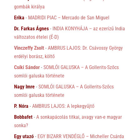
gombák királya
Erika
-
MADRIDI PIAC – Mercado de San Miguel
Dr. Farkas Ágnes
-
INDIA KONYHÁJA – az ezerízű India
változatos ételei (É-D)
Vinczeffy Zsolt
-
AMBRUS LAJOS: Dr. Csávossy György
erdélyi borász, költő
Csíki Sándor
-
SOMLÓI GALUSKA – A Gollerits-Szőcs
somlói galuska története
Nagy Imre
-
SOMLÓI GALUSKA – A Gollerits-Szőcs
somlói galuska története
P. Nóra
-
AMBRUS LAJOS: A lepkegyűjtő
Bobbafet
-
A sonkapácolás titkai, avagy van-e magyar
sonka?
Egy utazó
-
EGY BIZARR VENDÉGLŐ – Micheller Csárda