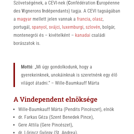
Szövetségének, a CEVI-nek (
C
onfédération
E
uropéenne
des
V
ignerons
I
ndépendants) tagja. A CEVI tagságában
a
magyar
mellett jelen vannak a
francia
,
olasz
,
portugál,
spanyol
,
svájci
,
luxemburgi
,
szlovén
, bolgár,
montenegrói és – kivételként –
kanadai
családi
borászatok is.
Mottó
: „Mi úgy gondolkodunk, hogy a
gyerekeinknek, unokáinknak is szeretnénk egy élő
világot átadni.” – Wille-Baumkauff Márta
A Vindependent elnöksége
Wille-Baumkauff Márta (Pendits Pincészet), elnök
dr. Farkas Géza (Szent Benedek Pince),
Gere Attila (Gere Pincészet),
dr. Lőrincz György (St. Andrea),