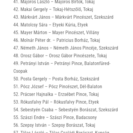
Majoros László – Majoros Birtok, Tokaj
Makai Gergely – Tokaj-Hétszőlő, Tokaj
Márkvárt János – Márkvárt Pincészet, Szekszárd
Matolcsy Sára – Etyeki Kúria, Etyek
Mayer Márton – Mayer Pincészet, Villány
Molnár Péter dr. – Patricius Borház, Tokaj
Németh János – Németh János Pincéje, Szekszárd
Orosz Gábor – Orosz Gábor Pincészete, Tokaj
Petrányi István – Petrányi Pince, Balatonfüred-
Csopak
Posta Gergely – Posta Borház, Szekszárd
Pócz József – Pócz Pincészet, Dél-Balaton
Prácser Hajnalka – Erzsébet Pince, Tokaj
Rókusfalvy Pál – Rókusfalvy Pince, Etyek
Sebestyén Csaba – Sebestyén Borászat, Szekszárd
Szászi Endre – Szászi Pince, Badacsony
Szepsy István – Szepsy Borászat, Tokaj
Tálas László – Tálas Családi Borászat, Kunság