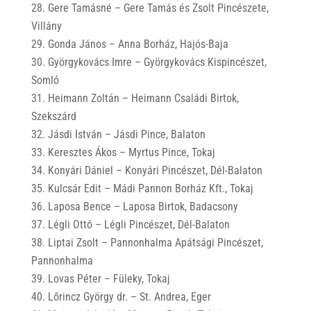
Gere Tamásné – Gere Tamás és Zsolt Pincészete,
Villány
Gonda János – Anna Borház, Hajós-Baja
Györgykovács Imre – Györgykovács Kispincészet,
Somló
Heimann Zoltán – Heimann Családi Birtok,
Szekszárd
Jásdi István – Jásdi Pince, Balaton
Keresztes Ákos – Myrtus Pince, Tokaj
Konyári Dániel – Konyári Pincészet, Dél-Balaton
Kulcsár Edit – Mádi Pannon Borház Kft., Tokaj
Laposa Bence – Laposa Birtok, Badacsony
Légli Ottó – Légli Pincészet, Dél-Balaton
Liptai Zsolt – Pannonhalma Apátsági Pincészet,
Pannonhalma
Lovas Péter – Füleky, Tokaj
Lőrincz György dr. – St. Andrea, Eger