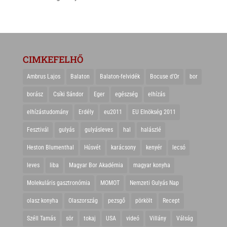
CIMKEFELHŐ
Ambrus Lajos
Balaton
Balaton-felvidék
Bocuse d'Or
bor
borász
Csíki Sándor
Eger
egészség
elhízás
elhízástudomány
Erdély
eu2011
EU Elnökség 2011
Fesztivál
gulyás
gulyásleves
hal
halászlé
Heston Blumenthal
Húsvét
karácsony
kenyér
lecsó
leves
liba
Magyar Bor Akadémia
magyar konyha
Molekuláris gasztronómia
MOMOT
Nemzeti Gulyás Nap
olasz konyha
Olaszország
pezsgő
pörkölt
Recept
Széll Tamás
sör
tokaj
USA
videó
Villány
Válság