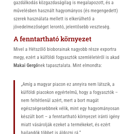
gazdálkodás közgazdaságilag is megalapozott, és a
művelésben használt hagyományos (és megengedett)
szerek használata mellett is elkerülhető a
jövedelmezőséget lerontó, jelentősebb veszteség.
A fenntartható környezet
Mivel a Hétszőlő bioborainak nagyobb része exportra
megy, ezért a külföldi fogyasztók szemléletéről is akad
Makai Gergő
nek tapasztalata. Mint elmondta:
„Amíg a magyar piacon ez annyira nem látszik, a
külföldi piacokon egyértelmű, hogy a fogyasztók –
nem feltétlenül azért, mert a bort magát
egészségesebbnek vélik, mint egy hagyományosan
készült bort – a fenntartható környezet iránti igény
miatt vásárolják ezeket a termékeket, és ezért
hajlandók többet is áldozni rá.”