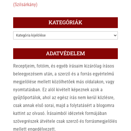
(Szilsárkány)
KATEGÓRIÁK
KATEGÓRIÁK
ADATVÉDELEM
Receptjeim, fotóim, és egyéb írásaim kizárólag írásos
beleegyezésem után, a szerző és a forrás egyértelmű
megjelölése mellett közölhetőek más oldalakon, vagy
nyomtatásban. Ez alól kivételt képeznek azok a
gyűjtőportálok, ahol az egész írás nem kerül közlésre,
csak annak első sorai, majd a folytatásért a blogomra
kattint az olvasó. Írásaimból idézetek formájában
szövegrészek átvétele csak szerző és forrásmegjelölés
mellett engedélyezett.