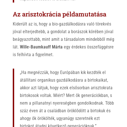
Az arisztokrácia példamutatása
Kiderült az is, hogy a bio-gazdálkodásra való törekvés
jóval elterjedtebb, a gondolat a borászok körében jóval
beágyazottabb, mint amit a társadalom mindebből még
lát.
Wille-Baumkauff Márta
egy érdekes összefüggésre
is felhívta a figyelmet.
„Ha megnézzük, hogy Európában kik kezdték el
átállítani organikus gazdálkodásra a birtokaikat,
akkor azt látjuk, hogy ezek elsősorban arisztokrata
birtokosok voltak. Miért? Mert ők generációkban, s
nem a pillanatnyi nyereségben gondolkodnak. Több
száz éven át a családban öröklődött a birtokuk és
ahogy ők örökölték, ugyanúgy szeretnék ezt
birtokot átadni következő generációknak.”