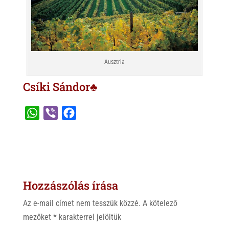
Ausztria
Csíki Sándor♣
W
V
F
h
i
a
a
b
c
t
e
e
s
r
b
Hozzászólás írása
A
o
p
o
Az e-mail címet nem tesszük közzé.
A kötelező
p
k
mezőket
*
karakterrel jelöltük