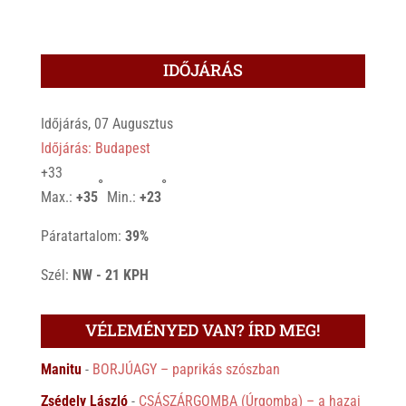
IDŐJÁRÁS
Időjárás, 07 Augusztus
Időjárás: Budapest
+
33
°
°
Max.:
+
35
Min.:
+
23
Páratartalom:
39%
Szél:
NW - 21 KPH
VÉLEMÉNYED VAN? ÍRD MEG!
Manitu
-
BORJÚAGY – paprikás szószban
Zsédely László
-
CSÁSZÁRGOMBA (Úrgomba) – a hazai