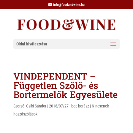
info@foodandwine.hu
Oldal kiválasztása
VINDEPENDENT –
Független Szőlő- és
Bortermelők Egyesülete
Szerző:
Csíki Sándor
|
2018/07/27
|
bor
,
borász
|
Nincsenek
hozzászólások