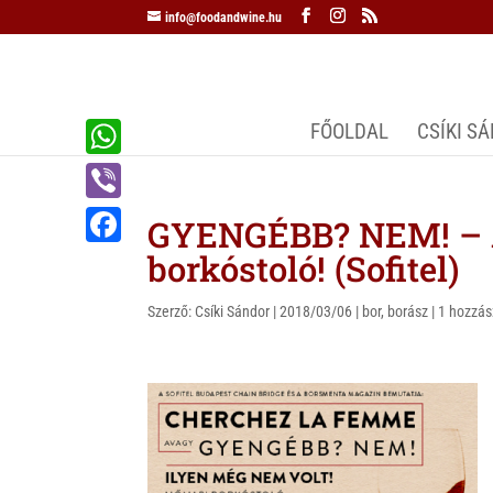
info@foodandwine.hu
FŐOLDAL
CSÍKI S
W
h
V
GYENGÉBB? NEM! – A
a
i
borkóstoló! (Sofitel)
F
t
b
a
s
Szerző:
Csíki Sándor
|
2018/03/06
|
bor
,
borász
|
1 hozzás
e
c
A
r
e
p
b
p
o
o