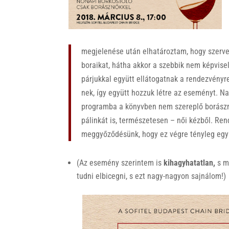
k
megjelenése után elhatároztam, hogy szerve
boraikat, hátha akkor a szebbik nem képvisel
párjukkal együtt ellátogatnak a rendezvényre
nek, így együtt hozzuk létre az eseményt. Na
programba a könyvben nem szereplő borászn
pálinkát is, természetesen – női kézből. R
meggyőződésünk, hogy ez végre tényleg egy
(Az esemény szerintem is
kihagyhatatlan,
s m
tudni elbicegni, s ezt nagy-nagyon sajnálom!)