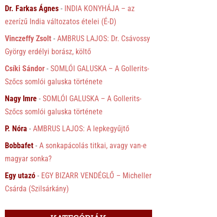
Dr. Farkas Ágnes
-
INDIA KONYHÁJA – az
ezerízű India változatos ételei (É-D)
Vinczeffy Zsolt
-
AMBRUS LAJOS: Dr. Csávossy
György erdélyi borász, költő
Csíki Sándor
-
SOMLÓI GALUSKA – A Gollerits-
Szőcs somlói galuska története
Nagy Imre
-
SOMLÓI GALUSKA – A Gollerits-
Szőcs somlói galuska története
P. Nóra
-
AMBRUS LAJOS: A lepkegyűjtő
Bobbafet
-
A sonkapácolás titkai, avagy van-e
magyar sonka?
Egy utazó
-
EGY BIZARR VENDÉGLŐ – Micheller
Csárda (Szilsárkány)