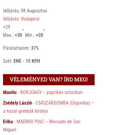
Időjárás, 08 Augusztus
Időjárás: Budapest
+
29
°
°
Max.:
+
30
Min.:
+
20
Páratartalom:
37%
Szél:
ENE - 15 KPH
VÉLEMÉNYED VAN? ÍRD MEG!
Manitu
-
BORJÚAGY – paprikás szószban
Zsédely László
-
CSÁSZÁRGOMBA (Úrgomba) –
a hazai gombák királya
Erika
-
MADRIDI PIAC – Mercado de San
Miguel