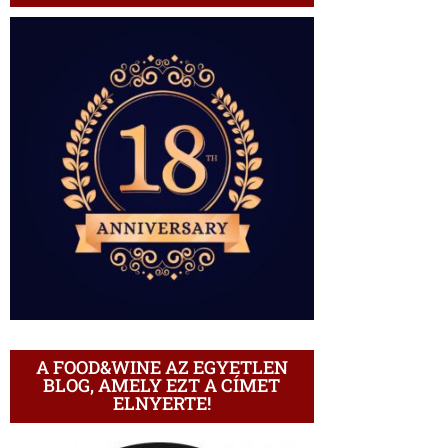
A FOOD&WINE AZ EGYETLEN
BLOG, AMELY EZT A CÍMET
ELNYERTE!