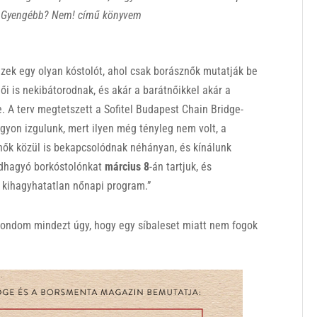
Gyengébb? Nem! című könyvem
zek egy olyan kóstolót, ahol csak borásznők mutatják be
ői is nekibátorodnak, és akár a barátnőikkel akár a
. A terv megtetszett a Sofitel Budapest Chain Bridge-
gyon izgulunk, mert ilyen még tényleg nem volt, a
ők közül is bekapcsolódnak néhányan, és kínálunk
endhagyó borkóstolónkat
március
8
-án tartjuk, és
 kihagyhatatlan nőnapi program.”
ondom mindezt úgy, hogy egy síbaleset miatt nem fogok