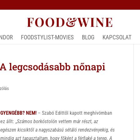
ÁNDOR
FOODSTYLIST-MOVIES
BLOG
KAPCSOLAT
 legcsodásabb nőnapi
zólás
GYENGÉBB? NEM!
– Szabó Edittől kapott meghívómban
ez állt: „
Számos borkóstolón vettem már részt, az
egészen kicsiktől a nagyszabású sétáló rendezvényekig, és
mindig azt tapasztaltam, hogy főként a férfiaké a terep. A