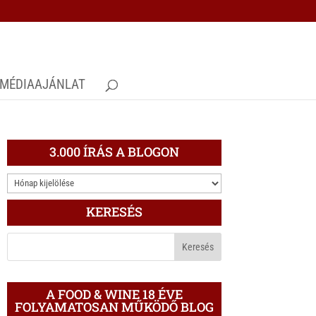
MÉDIAAJÁNLAT
3.000 ÍRÁS A BLOGON
3.000
ÍRÁS
KERESÉS
A
BLOGON
A FOOD & WINE 18 ÉVE
FOLYAMATOSAN MŰKÖDŐ BLOG