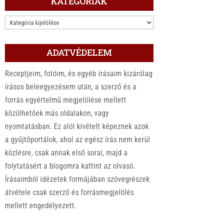
KATEGÓRIÁK
KATEGÓRIÁK
ADATVÉDELEM
Receptjeim, fotóim, és egyéb írásaim kizárólag
írásos beleegyezésem után, a szerző és a
forrás egyértelmű megjelölése mellett
közölhetőek más oldalakon, vagy
nyomtatásban. Ez alól kivételt képeznek azok
a gyűjtőportálok, ahol az egész írás nem kerül
közlésre, csak annak első sorai, majd a
folytatásért a blogomra kattint az olvasó.
Írásaimból idézetek formájában szövegrészek
átvétele csak szerző és forrásmegjelölés
mellett engedélyezett.