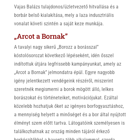
Vajas Balázs tulajdonos/üzletvezető hitvallása és a
borbár belső kialakítása, mely a laza indusztriális
vonalat követi szintén a saját keze munkája.
„Arcot a Bornak”
A tavalyi nagy sikerű „Borozz a borásszal”
kóstolósorozat következő lépéseként, idén ősszel
indítottuk útjára legfrissebb kampányunkat, amely az
„Arcot a Bornak” jelmondatra épül. Egyre nagyobb
igény jelentkezett vendégeink részéről, miszerint
szeretnék megismerni a borok mögött álló, lelkes
borászokat és történeteiket, motivációjukat. Ezáltal
közelebb hozhatjuk őket az igényes borfogyasztáshoz,
a mennyiség helyett a minőséget és a bor által nyújtott
élményt szem előtt tartva. Látogatóink személyesen is
találkozhatnak az ország minden tájáról érkező
borkészítőkkel a havonta több alkalommal, szerda