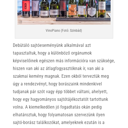
VinoPiano (Fotó: Szinbád)
Debütáló sajtóeseményünk alkalmával azt
tapasztaltuk, hogy a különböző orgánumok
képviselőinek egészen más információra van szüksége,
hiszen van aki az átlagfogyasztóknak ír, van aki a
szakmai kemény magnak. Ezen okból terveztük meg
úgy a rendezvényt, hogy borászaink mindenkivel
tudjanak pár szót vagy épp többet váltani, ahelyett,
hogy egy hagyományos sajtótájékoztatót tartottunk
volna. A kiemelkedően jó fogadtatás okán pedig
elhatároztuk, hogy folyamatosan szervezünk ilyen
sajtó-borász találkozókat, amelyeknek ezután is a