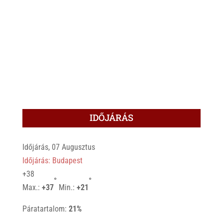
IDŐJÁRÁS
Időjárás, 07 Augusztus
Időjárás: Budapest
+
38
°
°
Max.:
+
37
Min.:
+
21
Páratartalom:
21%