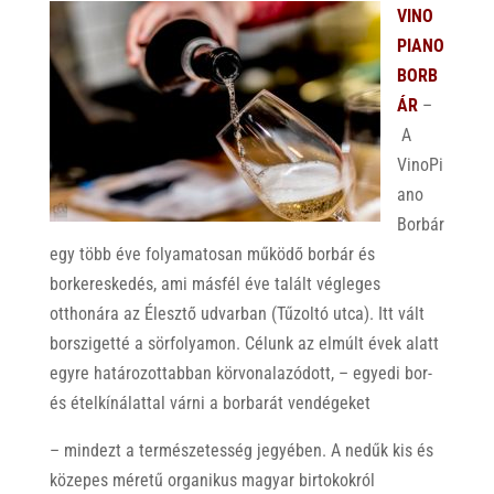
VINO
PIANO
BORB
ÁR
–
A
VinoPi
ano
Borbár
egy több éve folyamatosan működő borbár és
borkereskedés, ami másfél éve talált végleges
otthonára az Élesztő udvarban (Tűzoltó utca). Itt vált
borszigetté a sörfolyamon. Célunk az elmúlt évek alatt
egyre határozottabban körvonalazódott, – egyedi bor-
és ételkínálattal várni a borbarát vendégeket
– mindezt a természetesség jegyében. A nedűk kis és
közepes méretű organikus magyar birtokokról