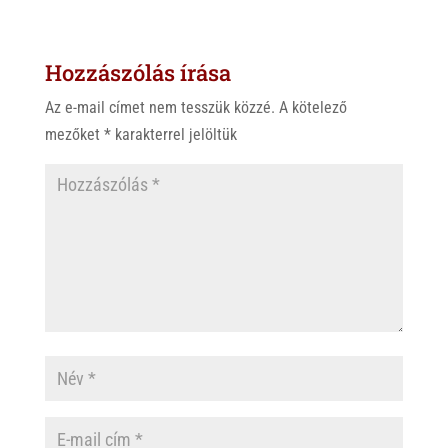
t
e
e
s
r
b
Hozzászólás írása
A
o
p
o
Az e-mail címet nem tesszük közzé.
A kötelező
p
k
mezőket
*
karakterrel jelöltük