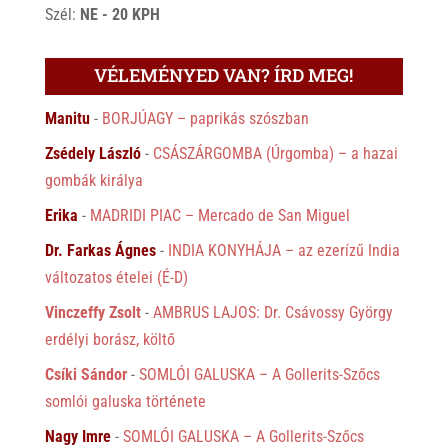
Szél:
NE - 20 KPH
VÉLEMÉNYED VAN? ÍRD MEG!
Manitu
-
BORJÚAGY – paprikás szószban
Zsédely László
-
CSÁSZÁRGOMBA (Úrgomba) – a hazai
gombák királya
Erika
-
MADRIDI PIAC – Mercado de San Miguel
Dr. Farkas Ágnes
-
INDIA KONYHÁJA – az ezerízű India
változatos ételei (É-D)
Vinczeffy Zsolt
-
AMBRUS LAJOS: Dr. Csávossy György
erdélyi borász, költő
Csíki Sándor
-
SOMLÓI GALUSKA – A Gollerits-Szőcs
somlói galuska története
Nagy Imre
-
SOMLÓI GALUSKA – A Gollerits-Szőcs