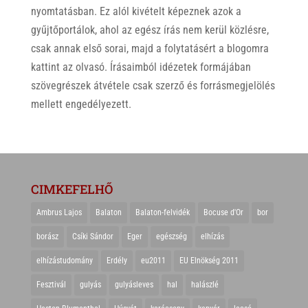
nyomtatásban. Ez alól kivételt képeznek azok a
gyűjtőportálok, ahol az egész írás nem kerül közlésre,
csak annak első sorai, majd a folytatásért a blogomra
kattint az olvasó. Írásaimból idézetek formájában
szövegrészek átvétele csak szerző és forrásmegjelölés
mellett engedélyezett.
CIMKEFELHŐ
Ambrus Lajos
Balaton
Balaton-felvidék
Bocuse d'Or
bor
borász
Csíki Sándor
Eger
egészség
elhízás
elhízástudomány
Erdély
eu2011
EU Elnökség 2011
Fesztivál
gulyás
gulyásleves
hal
halászlé