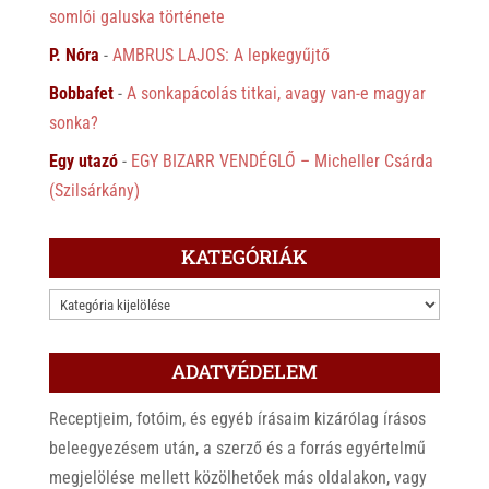
somlói galuska története
P. Nóra
-
AMBRUS LAJOS: A lepkegyűjtő
Bobbafet
-
A sonkapácolás titkai, avagy van-e magyar
sonka?
Egy utazó
-
EGY BIZARR VENDÉGLŐ – Micheller Csárda
(Szilsárkány)
KATEGÓRIÁK
KATEGÓRIÁK
ADATVÉDELEM
Receptjeim, fotóim, és egyéb írásaim kizárólag írásos
beleegyezésem után, a szerző és a forrás egyértelmű
megjelölése mellett közölhetőek más oldalakon, vagy