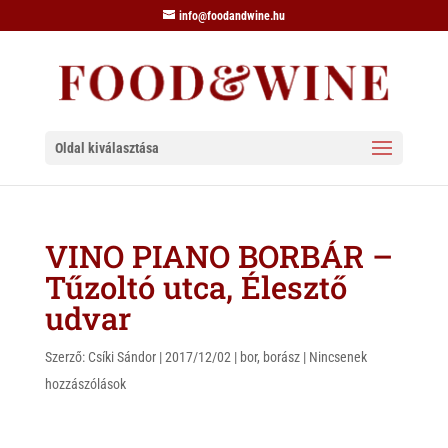
info@foodandwine.hu
Oldal kiválasztása
VINO PIANO BORBÁR –
Tűzoltó utca, Élesztő
udvar
Szerző:
Csíki Sándor
|
2017/12/02
|
bor
,
borász
|
Nincsenek
hozzászólások