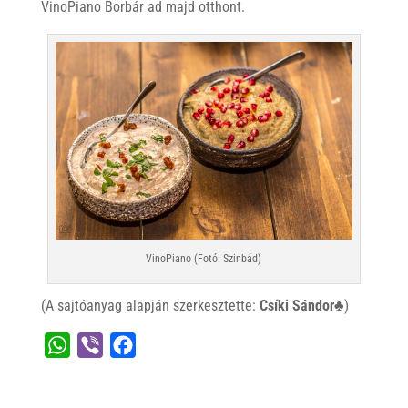
VinoPiano Borbár ad majd otthont.
VinoPiano (Fotó: Szinbád)
(A sajtóanyag alapján szerkesztette:
Csíki Sándor♣
)
W
V
F
h
i
a
a
b
c