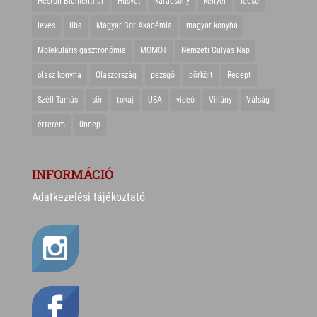
Heston Blumenthal
Húsvét
karácsony
kenyér
lecsó
leves
liba
Magyar Bor Akadémia
magyar konyha
Molekuláris gasztronómia
MOMOT
Nemzeti Gulyás Nap
olasz konyha
Olaszország
pezsgő
pörkölt
Recept
Széll Tamás
sör
tokaj
USA
videó
Villány
Válság
étterem
ünnep
INFORMÁCIÓ
Adatkezelési tájékoztató