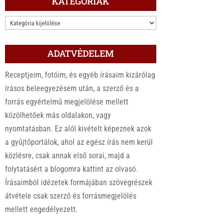
KATEGÓRIÁK
KATEGÓRIÁK
ADATVÉDELEM
Receptjeim, fotóim, és egyéb írásaim kizárólag
írásos beleegyezésem után, a szerző és a
forrás egyértelmű megjelölése mellett
közölhetőek más oldalakon, vagy
nyomtatásban. Ez alól kivételt képeznek azok
a gyűjtőportálok, ahol az egész írás nem kerül
közlésre, csak annak első sorai, majd a
folytatásért a blogomra kattint az olvasó.
Írásaimból idézetek formájában szövegrészek
átvétele csak szerző és forrásmegjelölés
mellett engedélyezett.