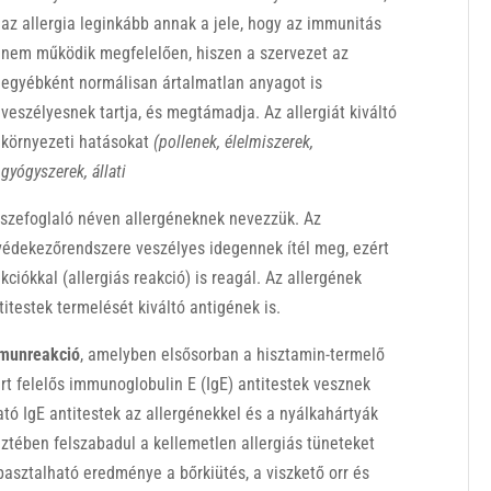
az allergia leginkább annak a jele, hogy az immunitás
nem működik megfelelően, hiszen a szervezet az
egyébként normálisan ártalmatlan anyagot is
veszélyesnek tartja, és megtámadja. Az allergiát kiváltó
környezeti hatásokat
(pollenek, élelmiszerek,
gyógyszerek, állati
sszefoglaló néven allergéneknek nevezzük. Az
 védekezőrendszere veszélyes idegennek ítél meg, ezért
ciókkal (allergiás reakció) is reagál. Az allergének
itestek termelését kiváltó antigének is.
mmunreakció
, amelyben elsősorban a hisztamin-termelő
ért felelős immunoglobulin E (IgE) antitestek vesznek
tó IgE antitestek az allergénekkel és a nyálkahártyák
eztében felszabadul a kellemetlen allergiás tüneteket
apasztalható eredménye a bőrkiütés, a viszkető orr és