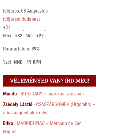
Időjárás, 08 Augusztus
Időjárás: Budapest
+
31
°
°
Max.:
+
32
Min.:
+
22
Páratartalom:
39%
Szél:
NNE - 15 KPH
VÉLEMÉNYED VAN? ÍRD MEG!
Manitu
-
BORJÚAGY – paprikás szószban
Zsédely László
-
CSÁSZÁRGOMBA (Úrgomba) –
a hazai gombák királya
Erika
-
MADRIDI PIAC – Mercado de San
Miguel