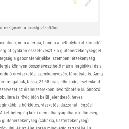
ulás országonként, a lakosság százalékában
asonlóan, nem allergia, hanem a bélbolyhokat károsító
lergiát gyakran összetévesztik a gluténérzékenységgel
 betegség a gabonafehérjékkel szembeni érzékenység
lergia könnyen összetéveszthető más allergiákkal és a
őforduló orrviszketés, szemkönnyezés, fáradtság is. Amíg
re reagálnak, lassú, 24-48 órás, elhúzódó, esetenként
 szervezet az élelmiszerekben lévő többféle különböző
obulinra is rövid időn belül jelentkező, heves
eginkább, a bőrkiütés, viszketés, duzzanat, légzési
 A két betegség közti nem elhanyagolható különbség,
 a gluténérzékenység (cöliákia, lisztérzékenység)
gyulni, és az élet során mindvégig tartani kell a