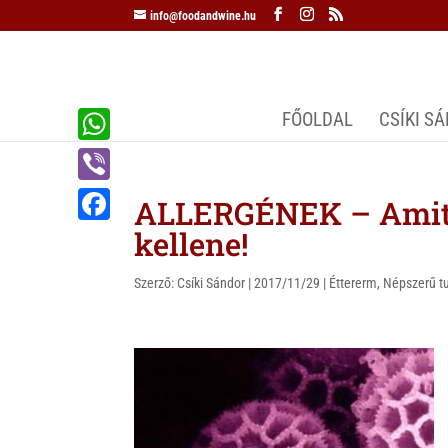
info@foodandwine.hu
FŐOLDAL
CSÍKI S
W
h
V
ALLERGÉNEK – Amit e
a
i
kellene!
F
t
b
a
s
Szerző:
Csíki Sándor
|
2017/11/29
|
Éttererm
,
Népszerű 
e
c
A
r
e
p
b
p
o
o