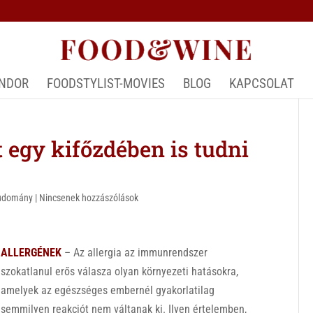
ÁNDOR
FOODSTYLIST-MOVIES
BLOG
KAPCSOLAT
gy kifőzdében is tudni
tudomány
|
Nincsenek hozzászólások
ALLERGÉNEK
– Az allergia az immunrendszer
szokatlanul erős válasza olyan környezeti hatásokra,
amelyek az egészséges embernél gyakorlatilag
semmilyen reakciót nem váltanak ki. Ilyen értelemben,