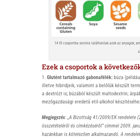
14 fő csoportba sorolva találhatóak azok az anyagok, am
s
Ezek a csoportok a következők 
Glutént tartalmazó gabonafélék:
búza (például
illetve hibridjeik, valamint a belőlük készült ter
a dextrózt is; búzából készült maltodextrin; árpá
mezőgazdasági eredetű etil-alkohol készítéséhe
Megjegyzés
: „A Bizottság 41/2009/EK rendelete (
összetételéről és címkézéséről” címmel 2009. janu
hazánkban is kötelezően alkalmazandó. A rendelet 