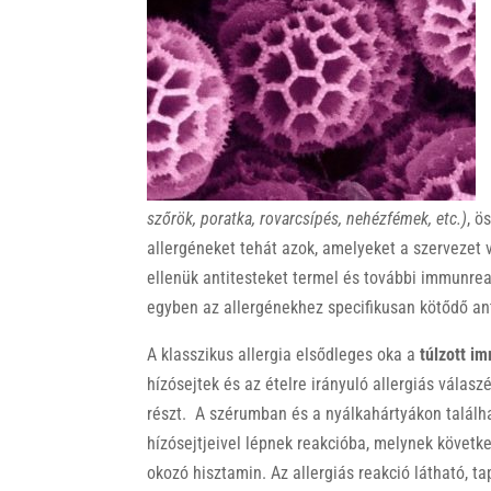
k
szőrök, poratka, rovarcsípés, nehézfémek, etc.)
, ö
allergéneket tehát azok, amelyeket a szervezet
ellenük antitesteket termel és további immunreak
egyben az allergénekhez specifikusan kötődő ant
A klasszikus allergia elsődleges oka a
túlzott i
hízósejtek és az ételre irányuló allergiás válasz
részt. A szérumban és a nyálkahártyákon találha
hízósejtjeivel lépnek reakcióba, melynek követk
okozó hisztamin. Az allergiás reakció látható, t