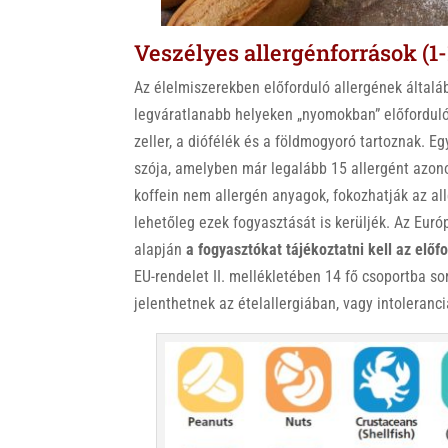
Veszélyes allergénforrások (1-
Az élelmiszerekben előforduló allergének általá
legváratlanabb helyeken „nyomokban” előforduló a
zeller, a diófélék és a földmogyoró tartoznak. Eg
szója, amelyben már legalább 15 allergént azono
koffein nem allergén anyagok, fokozhatják az all
lehetőleg ezek fogyasztását is kerüljék. Az Eu
alapján
a fogyasztókat tájékoztatni kell az előf
EU-rendelet II. mellékletében 14 fő csoportba s
jelenthetnek az ételallergiában, vagy intoleran