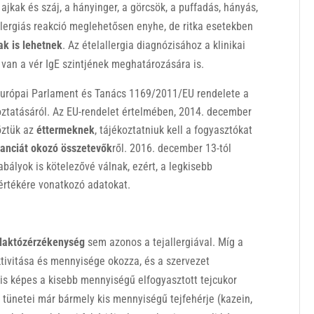
ajkak és száj, a hányinger, a görcsök, a puffadás, hányás,
llergiás reakció meglehetősen enyhe, de ritka esetekben
ak is lehetnek
. Az ételallergia diagnózisához a klinikai
an a vér IgE szintjének meghatározására is.
 Európai Parlament és Tanács 1169/2011/EU rendelete a
oztatásáról. Az EU-rendelet értelmében, 2014. december
öztük az
éttermeknek
, tájékoztatniuk kell a fogyasztókat
eranciát okozó összetevők
ről. 2016. december 13-tól
bályok is kötelezővé válnak, ezért, a legkisebb
ápértékére vonatkozó adatokat.
laktózérzékenység
sem azonos a tejallergiával. Míg a
tivitása és mennyisége okozza, és a szervezet
is képes a kisebb mennyiségű elfogyasztott tejcukor
g tünetei már bármely kis mennyiségű tejfehérje (kazein,