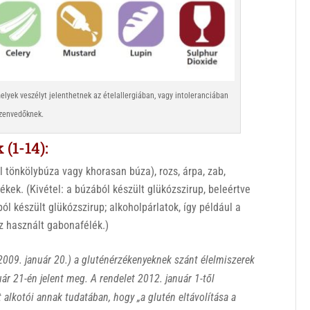
elyek veszélyt jelenthetnek az ételallergiában, vagy intoleranciában
zenvedőknek.
(1-14):
 tönkölybúza vagy khorasan búza), rozs, árpa, zab,
mékek. (Kivétel: a búzából készült glükózszirup, beleértve
ból készült glükózszirup; alkoholpárlatok, így például a
z használt gabonafélék.)
2009. január 20.) a gluténérzékenyeknek szánt élelmiszerek
ár 21-én jelent meg. A rendelet 2012. január 1-től
alkotói annak tudatában, hogy „a glutén eltávolítása a