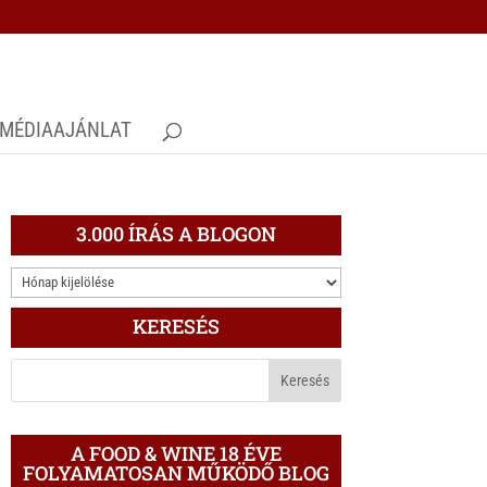
MÉDIAAJÁNLAT
3.000 ÍRÁS A BLOGON
3.000
ÍRÁS
KERESÉS
A
BLOGON
A FOOD & WINE 18 ÉVE
FOLYAMATOSAN MŰKÖDŐ BLOG