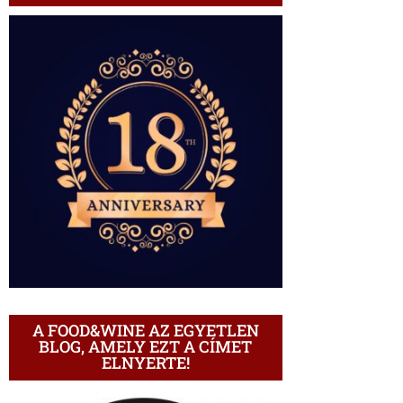
A FOOD&WINE AZ EGYETLEN
BLOG, AMELY EZT A CÍMET
ELNYERTE!