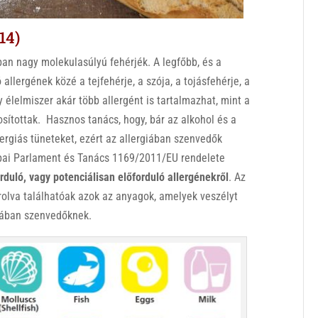
14)
ban nagy molekulasúlyú fehérjék. A legfőbb, és a
llergének közé a tejfehérje, a szója, a tojásfehérje, a
y élelmiszer akár több allergént is tartalmazhat, mint a
sítottak. Hasznos tanács, hogy, bár az alkohol és a
ergiás tüneteket, ezért az allergiában szenvedők
rópai Parlament és Tanács 1169/2011/EU rendelete
orduló, vagy potenciálisan előforduló allergénekről
. Az
orolva találhatóak azok az anyagok, amelyek veszélyt
ciában szenvedőknek.