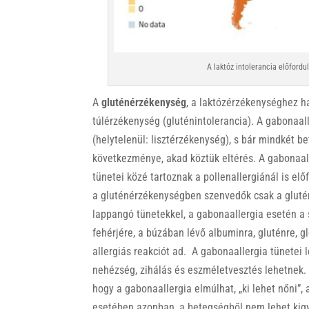
A laktóz intolerancia előford
A
gluténérzékenység
, a laktózérzékenységhez h
túlérzékenység (gluténintolerancia). A gabonaal
(helytelenül: lisztérzékenység), s bár mindkét
következménye, akad köztük eltérés. A gabonaal
tünetei közé tartoznak a pollenallergiánál is el
a gluténérzékenységben szenvedők csak a glutén
lappangó tünetekkel, a gabonaallergia esetén a
fehérjére, a búzában lévő albuminra, gluténre, gl
allergiás reakciót ad. A gabonaallergia tünetei l
nehézség, zihálás és eszméletvesztés lehetnek.
hogy a gabonaallergia elmúlhat, „ki lehet nőni”,
esetében azonban, a betegségből nem lehet kigyó