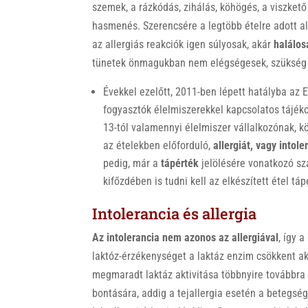
szemek, a rázkódás, zihálás, köhögés, a viszkető 
hasmenés. Szerencsére a legtöbb ételre adott a
az allergiás reakciók igen súlyosak, akár
halálos
tünetek önmagukban nem elégségesek, szükség v
Évekkel ezelőtt, 2011-ben lépett hatályba az
fogyasztók élelmiszerekkel kapcsolatos tájék
13-tól valamennyi élelmiszer vállalkozónak, k
az ételekben előforduló,
allergiát, vagy intol
pedig, már a
tápérték
jelölésére vonatkozó sza
kifőzdében is tudni kell az elkészített étel t
Intolerancia és allergia
Az intolerancia nem azonos az allergiával
, így a
laktóz-érzékenységet a laktáz enzim csökkent ak
megmaradt laktáz aktivitása többnyire továbbra 
bontására, addig a tejallergia esetén a betegsé