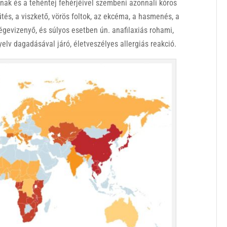
lnak és a tehéntej fehérjéivel szembeni azonnali kóros
tés, a viszkető, vörös foltok, az ekcéma, a hasmenés, a
gégevizenyő, és súlyos esetben ún. anafilaxiás rohami,
yelv dagadásával járó, életveszélyes allergiás reakció.