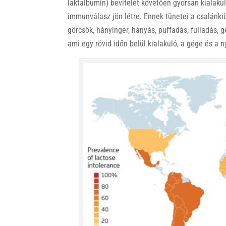
laktalbumin) bevitelét követően gyorsan kialaku
immunválasz jön létre. Ennek tünetei a csalánkiü
görcsök, hányinger, hányás, puffadás, fulladás, 
ami egy rövid időn belül kialakuló, a gége és a n