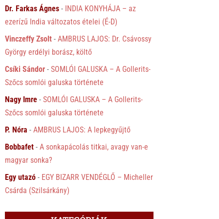
Dr. Farkas Ágnes
-
INDIA KONYHÁJA – az
ezerízű India változatos ételei (É-D)
Vinczeffy Zsolt
-
AMBRUS LAJOS: Dr. Csávossy
György erdélyi borász, költő
Csíki Sándor
-
SOMLÓI GALUSKA – A Gollerits-
Szőcs somlói galuska története
Nagy Imre
-
SOMLÓI GALUSKA – A Gollerits-
Szőcs somlói galuska története
P. Nóra
-
AMBRUS LAJOS: A lepkegyűjtő
Bobbafet
-
A sonkapácolás titkai, avagy van-e
magyar sonka?
Egy utazó
-
EGY BIZARR VENDÉGLŐ – Micheller
Csárda (Szilsárkány)