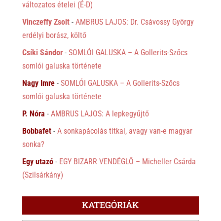
változatos ételei (É-D)
Vinczeffy Zsolt
-
AMBRUS LAJOS: Dr. Csávossy György
erdélyi borász, költő
Csíki Sándor
-
SOMLÓI GALUSKA – A Gollerits-Szőcs
somlói galuska története
Nagy Imre
-
SOMLÓI GALUSKA – A Gollerits-Szőcs
somlói galuska története
P. Nóra
-
AMBRUS LAJOS: A lepkegyűjtő
Bobbafet
-
A sonkapácolás titkai, avagy van-e magyar
sonka?
Egy utazó
-
EGY BIZARR VENDÉGLŐ – Micheller Csárda
(Szilsárkány)
KATEGÓRIÁK