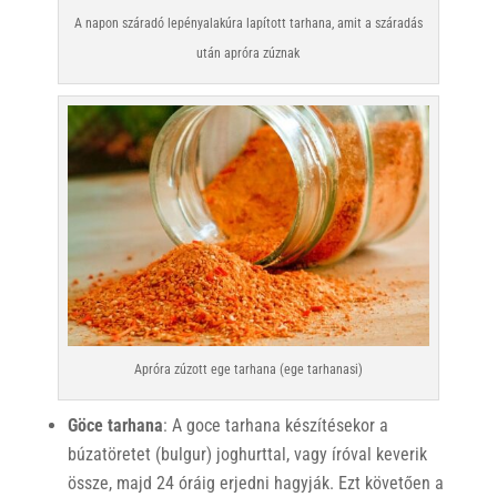
A napon száradó lepényalakúra lapított tarhana, amit a száradás
után apróra zúznak
Apróra zúzott ege tarhana (ege tarhanasi)
Göce tarhana
: A goce tarhana készítésekor a
búzatöretet (bulgur) joghurttal, vagy íróval keverik
össze, majd 24 óráig erjedni hagyják. Ezt követően a