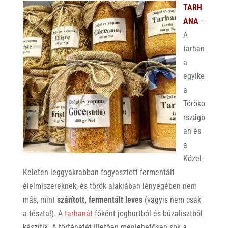
TARH
ANA
–
A
tarhan
a
egyike
a
Töröko
rszágb
an és
a
Közel-
Keleten leggyakrabban fogyasztott fermentált
élelmiszereknek, és török alakjában lényegében nem
más, mint
szárított, fermentált leves
(vagyis nem csak
a tészta!). A
tarhanát
főként joghurtból és búzalisztből
készítik. A történetét illetően meglehetősen sok a