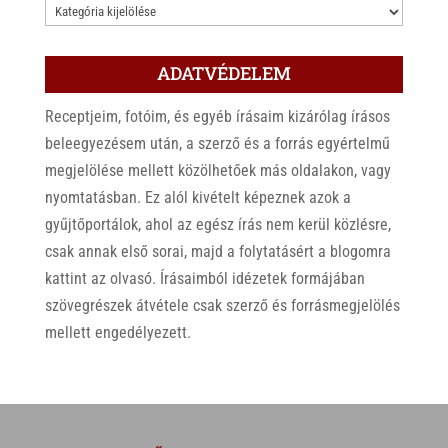
KATEGÓRIÁK
ADATVÉDELEM
Receptjeim, fotóim, és egyéb írásaim kizárólag írásos
beleegyezésem után, a szerző és a forrás egyértelmű
megjelölése mellett közölhetőek más oldalakon, vagy
nyomtatásban. Ez alól kivételt képeznek azok a
gyűjtőportálok, ahol az egész írás nem kerül közlésre,
csak annak első sorai, majd a folytatásért a blogomra
kattint az olvasó. Írásaimból idézetek formájában
szövegrészek átvétele csak szerző és forrásmegjelölés
mellett engedélyezett.