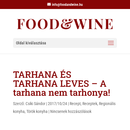
info@foodandwine.hu
Oldal kiválasztása
TARHANA ÉS
TARHANA LEVES – A
tarhana nem tarhonya!
Szerző:
Csíki Sándor
|
2017/10/24
|
Recept
,
Receptek
,
Regionális
konyha
,
Török konyha
|
Nincsenek hozzászólások