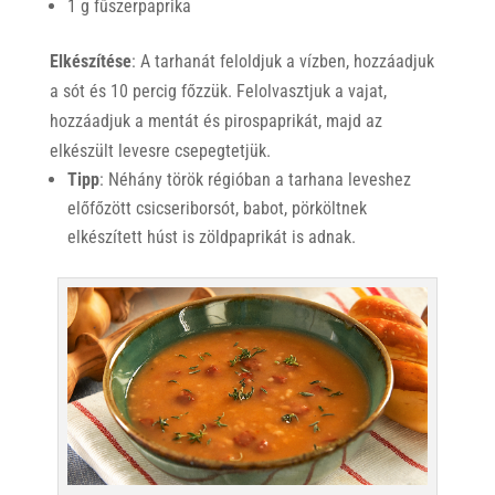
1 g fűszerpaprika
Elkészítése
: A tarhanát feloldjuk a vízben, hozzáadjuk
a sót és 10 percig főzzük. Felolvasztjuk a vajat,
hozzáadjuk a mentát és pirospaprikát, majd az
elkészült levesre csepegtetjük.
Tipp
: Néhány török régióban a tarhana leveshez
előfőzött csicseriborsót, babot, pörköltnek
elkészített húst is zöldpaprikát is adnak.