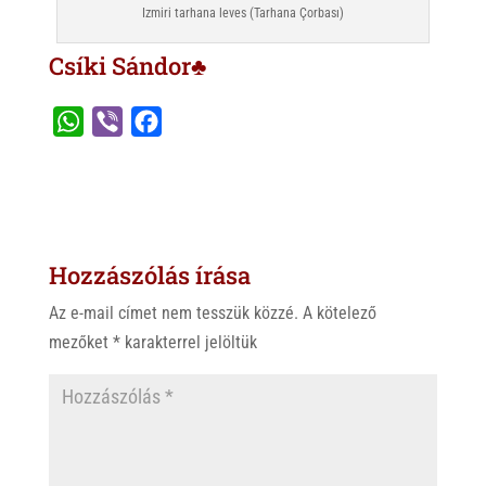
Izmiri tarhana leves (Tarhana Çorbası)
Csíki Sándor♣
W
V
F
h
i
a
a
b
c
t
e
e
s
r
b
Hozzászólás írása
A
o
p
o
Az e-mail címet nem tesszük közzé.
A kötelező
p
k
mezőket
*
karakterrel jelöltük