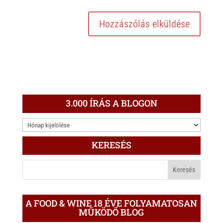
3.000 ÍRÁS A BLOGON
3.000
ÍRÁS
KERESÉS
A
BLOGON
A FOOD & WINE 18 ÉVE FOLYAMATOSAN
MŰKÖDŐ BLOG