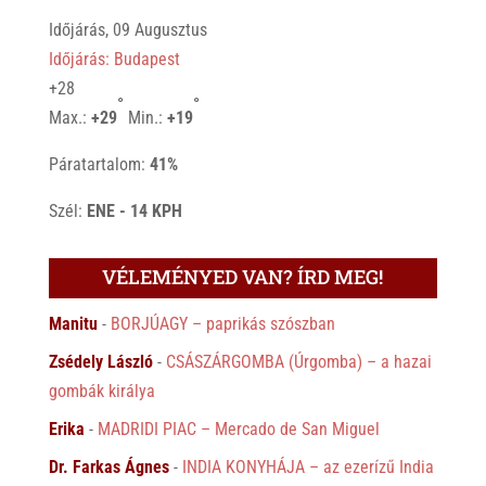
Időjárás, 09 Augusztus
Időjárás: Budapest
+
28
°
°
Max.:
+
29
Min.:
+
19
Páratartalom:
41%
Szél:
ENE - 14 KPH
VÉLEMÉNYED VAN? ÍRD MEG!
Manitu
-
BORJÚAGY – paprikás szószban
Zsédely László
-
CSÁSZÁRGOMBA (Úrgomba) – a hazai
gombák királya
Erika
-
MADRIDI PIAC – Mercado de San Miguel
Dr. Farkas Ágnes
-
INDIA KONYHÁJA – az ezerízű India