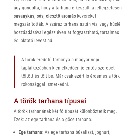
úgy gondolta, hogy a tarhana elkészült, a jellegzetesen
savanykás, sós, élesztő aromás
keveréket
megszárították. A száraz tarhana aztán víz, vagy húslé
hozzáadásával egész éven át fogyasztható, tartalmas
és laktató levest ad.
A török eredetű tarhonya a magyar népi
táplálkozásban kiemelkedően jelentős szerepet
töltött és tölt be. Már csak ezért is érdemes a törk
rokonsággal ismerkedni.
A török tarhana típusai
A török tarhanának két fő típusát különböztetik meg.
Ezek: az ege tarhana és a göce tarhana.
Ege tarhana
: Az ege tarhana búzaliszt, joghurt,