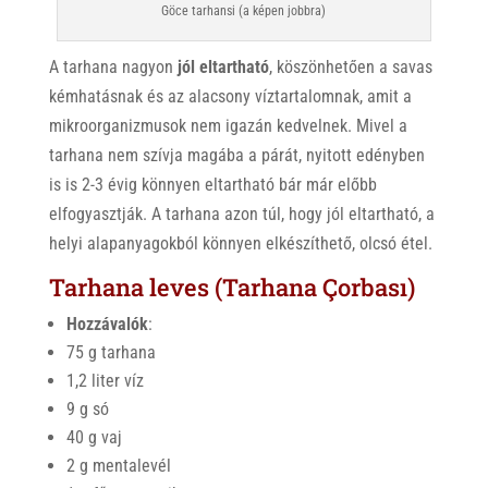
Göce tarhansi (a képen jobbra)
A tarhana nagyon
jól eltartható
, köszönhetően a savas
kémhatásnak és az alacsony víztartalomnak, amit a
mikroorganizmusok nem igazán kedvelnek. Mivel a
tarhana nem szívja magába a párát, nyitott edényben
is is 2-3 évig könnyen eltartható bár már előbb
elfogyasztják. A tarhana azon túl, hogy jól eltartható, a
helyi alapanyagokból könnyen elkészíthető, olcsó étel.
Tarhana leves (Tarhana Çorbası)
Hozzávalók
:
75 g tarhana
1,2 liter víz
9 g só
40 g vaj
2 g mentalevél