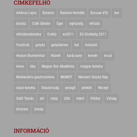
CIMKEFELHŐ
Ambrus Lajos
Balaton
Balaton-felvidék
Bocuse d'Or
bor
borász
Csíki Sándor
Eger
egészség
elhízás
elhízástudomány
Erdély
eu2011
EU Elnökség 2011
Fesztivál
gulyás
gulyásleves
hal
halászlé
Heston Blumenthal
Húsvét
karácsony
kenyér
lecsó
leves
liba
Magyar Bor Akadémia
magyar konyha
Molekuláris gasztronómia
MOMOT
Nemzeti Gulyás Nap
olasz konyha
Olaszország
pezsgő
pörkölt
Recept
Széll Tamás
sör
tokaj
USA
videó
Villány
Válság
étterem
ünnep
INFORMÁCIÓ