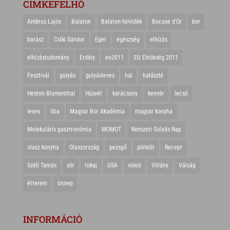
CIMKEFELHŐ
Ambrus Lajos
Balaton
Balaton-felvidék
Bocuse d'Or
bor
borász
Csíki Sándor
Eger
egészség
elhízás
elhízástudomány
Erdély
eu2011
EU Elnökség 2011
Fesztivál
gulyás
gulyásleves
hal
halászlé
Heston Blumenthal
Húsvét
karácsony
kenyér
lecsó
leves
liba
Magyar Bor Akadémia
magyar konyha
Molekuláris gasztronómia
MOMOT
Nemzeti Gulyás Nap
olasz konyha
Olaszország
pezsgő
pörkölt
Recept
Széll Tamás
sör
tokaj
USA
videó
Villány
Válság
étterem
ünnep
INFORMÁCIÓ