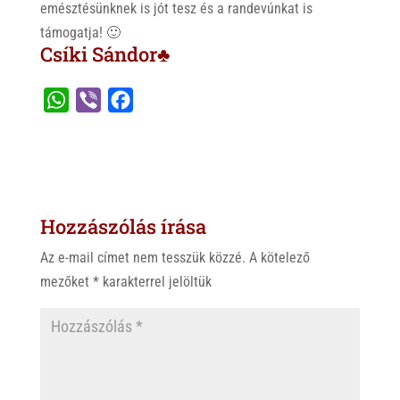
emésztésünknek is jót tesz és a randevúnkat is
támogatja! 🙂
Csíki Sándor♣
W
V
F
h
i
a
a
b
c
t
e
e
s
r
b
Hozzászólás írása
A
o
p
o
Az e-mail címet nem tesszük közzé.
A kötelező
p
k
mezőket
*
karakterrel jelöltük