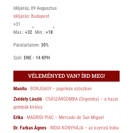
Időjárás, 09 Augusztus
Időjárás: Budapest
+
31
°
°
Max.:
+
32
Min.:
+
18
Páratartalom:
30%
Szél:
ENE - 14 KPH
VÉLEMÉNYED VAN? ÍRD MEG!
Manitu
-
BORJÚAGY – paprikás szószban
Zsédely László
-
CSÁSZÁRGOMBA (Úrgomba) – a hazai
gombák királya
Erika
-
MADRIDI PIAC – Mercado de San Miguel
Dr. Farkas Ágnes
-
INDIA KONYHÁJA – az ezerízű India