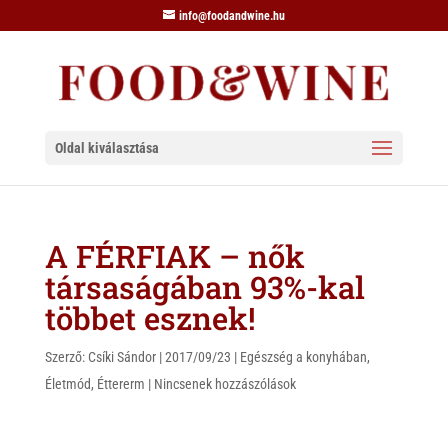
info@foodandwine.hu
Oldal kiválasztása
A FÉRFIAK – nők
társaságában 93%-kal
többet esznek!
Szerző:
Csíki Sándor
|
2017/09/23
|
Egészség a konyhában
,
Életmód
,
Éttererm
|
Nincsenek hozzászólások