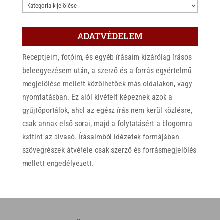
KATEGÓRIÁK
ADATVÉDELEM
Receptjeim, fotóim, és egyéb írásaim kizárólag írásos
beleegyezésem után, a szerző és a forrás egyértelmű
megjelölése mellett közölhetőek más oldalakon, vagy
nyomtatásban. Ez alól kivételt képeznek azok a
gyűjtőportálok, ahol az egész írás nem kerül közlésre,
csak annak első sorai, majd a folytatásért a blogomra
kattint az olvasó. Írásaimból idézetek formájában
szövegrészek átvétele csak szerző és forrásmegjelölés
mellett engedélyezett.