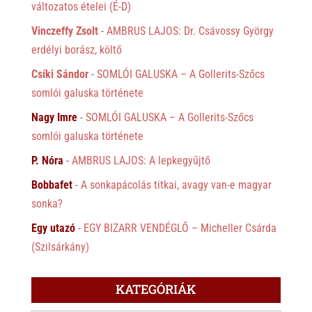
változatos ételei (É-D)
Vinczeffy Zsolt
-
AMBRUS LAJOS: Dr. Csávossy György
erdélyi borász, költő
Csíki Sándor
-
SOMLÓI GALUSKA – A Gollerits-Szőcs
somlói galuska története
Nagy Imre
-
SOMLÓI GALUSKA – A Gollerits-Szőcs
somlói galuska története
P. Nóra
-
AMBRUS LAJOS: A lepkegyűjtő
Bobbafet
-
A sonkapácolás titkai, avagy van-e magyar
sonka?
Egy utazó
-
EGY BIZARR VENDÉGLŐ – Micheller Csárda
(Szilsárkány)
KATEGÓRIÁK