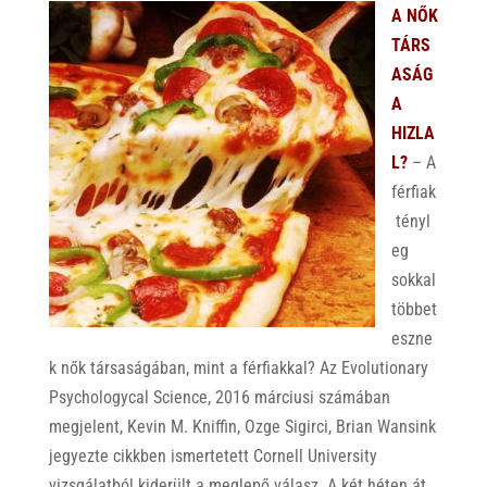
A NŐK
TÁRS
ASÁG
A
HIZLA
L?
– A
férfiak
tényl
eg
sokkal
többet
eszne
k nők társaságában, mint a férfiakkal? Az Evolutionary
Psychologycal Science, 2016 márciusi számában
megjelent, Kevin M. Kniffin, Ozge Sigirci, Brian Wansink
jegyezte cikkben ismertetett Cornell University
vizsgálatból kiderült a meglepő válasz. A két héten át