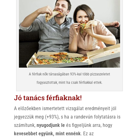
A férfiak nők társaságában 93%-kal több pizzaszeletet
fogyasztottak, mint ha csak férfiakkal ettek.
Jó tanács férfiaknak!
A előzőekben ismertetett vizsgálat eredményeit jól
jegyezzük meg (+93%), s ha a randevún folytatásra is
számítunk,
nyugodjunk le
és figyeljünk arra, hogy
kevesebbet együnk, mint ennénk
. Ez az