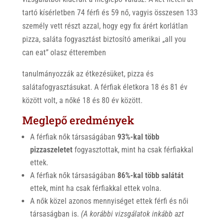
tartó kísérletben 74 férfi és 59 nő, vagyis összesen 133
személy vett részt azzal, hogy egy fix árért korlátlan
pizza, saláta fogyasztást biztosító amerikai „all you
can eat” olasz étteremben
tanulmányozzák az étkezésüket, pizza és
salátafogyasztásukat. A férfiak életkora 18 és 81 év
között volt, a nőké 18 és 80 év között.
Meglepő eredmények
A férfiak nők társaságában
93%-kal több
pizzaszeletet
fogyasztottak, mint ha csak férfiakkal
ettek.
A férfiak nők társaságában
86%-kal több salátát
ettek, mint ha csak férfiakkal ettek volna.
A nők közel azonos mennyiséget ettek férfi és női
társaságban is.
(A korábbi vizsgálatok inkább azt