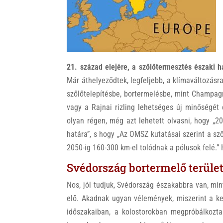
k
21. század elejére, a szőlőtermesztés északi h
Már áthelyeződtek, legfeljebb, a klímaváltozás
szőlőtelepítésbe, bortermelésbe, mint Champagne
vagy a Rajnai rizling lehetséges új minőségét
olyan régen, még azt lehetett olvasni, hogy „2
határa”, s hogy „Az OMSZ kutatásai szerint a sz
2050-ig 160-300 km-el tolódnak a pólusok felé.” 
Svédország bortermelő terület
Nos, jól tudjuk, Svédország északabbra van, min
elő. Akadnak ugyan vélemények, miszerint a ke
időszakaiban, a kolostorokban megpróbálkozta