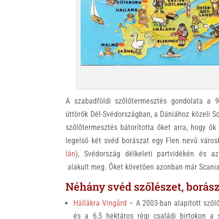
A szabadföldi szőlőtermesztés gondolata a 
úttörők Dél-Svédországban, a Dániához közeli Sc
szőlőtermesztés bátorította őket arra, hogy ő
legelső két svéd borászat egy Flen nevű váro
län
), Svédország délkeleti partvidékén és a
alakult meg. Őket követően azonban már Scania 
Néhány svéd szőlészet, borás
Hällåkra Vingård
– A 2003-ban alapított szőlő
és a 6,5 hektáros régi családi birtokon a