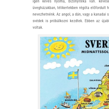
igen kevés nyoma, bizonyítéka van. keves
üvegházakban, télikertekben régóta előfordult 
nevezhetnénk. Az angol, a dán, vagy a kanadai s
svédek is próbálkozni kezdtek. Ebben az újabb
voltak.