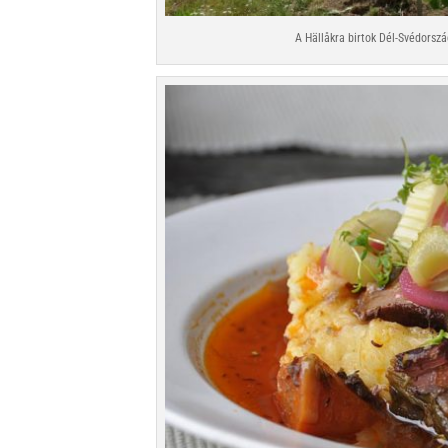
A Hällåkra birtok Dél-Svédorsz