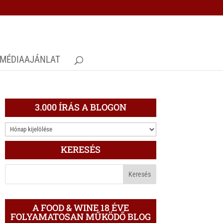
MÉDIAAJÁNLAT
3.000 ÍRÁS A BLOGON
3.000
ÍRÁS
KERESÉS
A
BLOGON
A FOOD & WINE 18 ÉVE
FOLYAMATOSAN MŰKÖDŐ BLOG