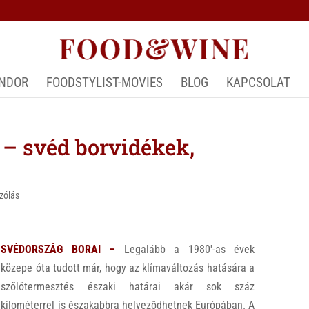
ÁNDOR
FOODSTYLIST-MOVIES
BLOG
KAPCSOLAT
 svéd borvidékek,
zólás
SVÉDORSZÁG BORAI –
Legalább a 1980′-as évek
közepe óta tudott már, hogy az klímaváltozás hatására a
szőlőtermesztés északi határai akár sok száz
kilométerrel is északabbra
helyeződhetnek Európában. A