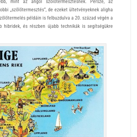
ebb, mint az angol szőlőtermesztésnek. Persze, az
hobbi „szőlőtermesztés”, de ezeket ültetvényeknek aligha
zőlőtermelés példáin is felbuzdulva a 20. század végén a
 hibridek, és részben újabb technikák is segítségükre