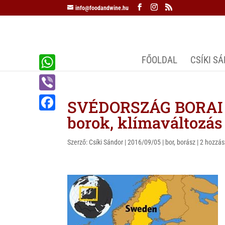
info@foodandwine.hu
FŐOLDAL
CSÍKI S
W
h
V
SVÉDORSZÁG BORAI –
a
i
borok, klímaváltozás
F
t
b
a
s
Szerző:
Csíki Sándor
|
2016/09/05
|
bor
,
borász
|
2 hozzás
e
c
A
r
e
p
b
p
o
o