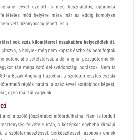
néhány évvel ezelőtt is még használatos, optimista
feltételes mód helyére mára már az eddig komolyan
nem vett bizonyosság lépett, és a
atárai sok száz kilométerrel északabbra helyeződtek át
.
ra játszva, a helyiek még nem kaptak észbe és nem fogtak
 potenciális vetélytársai, a dél-angliai pezsgőtermelők,
 egykor tán megalkotó dél-svédországi borászok. Nem is
080-ra Észak-Angliáig húzódhat a szőlőtermesztés északi
őlőtermelő régiók határai a száz évvel korábbihoz képest,
Hát, ezen már túl vagyunk.
ei
t ahol a szőlő jószántából előfordulhatna. Nem is fordult
reszténység felvétele után, a középkor enyhébb klímájú
k a szőlőtermesztéssel, borkészítéssel, azonban ennek