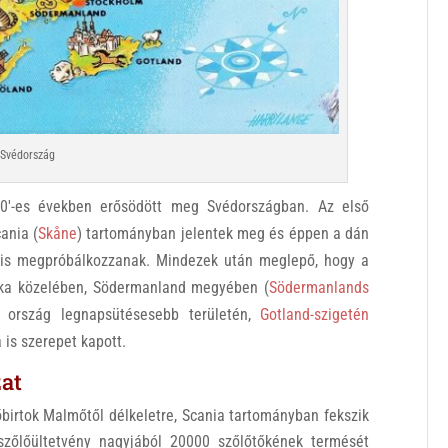
Svédország
90′-es években erősödött meg Svédországban. Az első
ania (
Skåne
) tartományban jelentek meg és éppen a dán
k is megpróbálkozzanak. Mindezek után meglepő, hogy a
ska közelében, Södermanland megyében (
Södermanlands
z ország legnapsütésesebb területén,
Gotland-szigetén
is szerepet kapott.
zat
birtok Malmőtől délkeletre, Scania tartományban fekszik
 szőlőültetvény nagyjából 20000 szőlőtőkének termését