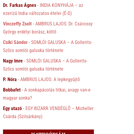
Dr. Farkas Ágnes
-
INDIA KONYHÁJA – az
ezerízű India változatos ételei (É-D)
Vinczeffy Zsolt
-
AMBRUS LAJOS: Dr. Csávossy
György erdélyi borász, költő
Csíki Sándor
-
SOMLÓI GALUSKA – A Gollerits-
Szőcs somlói galuska története
Nagy Imre
-
SOMLÓI GALUSKA – A Gollerits-
Szőcs somlói galuska története
P. Nóra
-
AMBRUS LAJOS: A lepkegyűjtő
Bobbafet
-
A sonkapácolás titkai, avagy van-e
magyar sonka?
Egy utazó
-
EGY BIZARR VENDÉGLŐ – Micheller
Csárda (Szilsárkány)