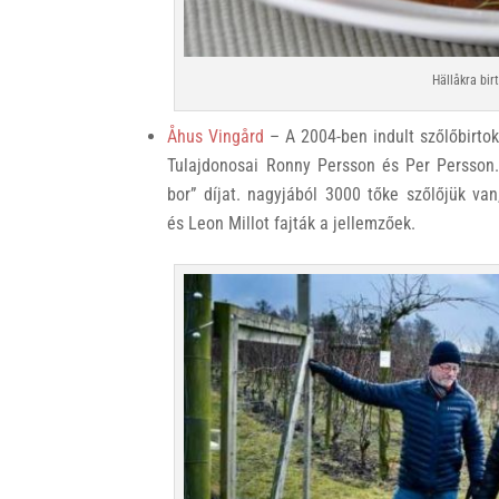
Hällåkra bir
Åhus Vingård
– A 2004-ben indult szőlőbirtok
Tulajdonosai Ronny Persson és Per Persson.
bor” díjat. nagyjából 3000 tőke szőlőjük van
és Leon Millot fajták a jellemzőek.