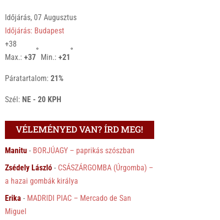
Időjárás, 07 Augusztus
Időjárás: Budapest
+
38
°
°
Max.:
+
37
Min.:
+
21
Páratartalom:
21%
Szél:
NE - 20 KPH
VÉLEMÉNYED VAN? ÍRD MEG!
Manitu
-
BORJÚAGY – paprikás szószban
Zsédely László
-
CSÁSZÁRGOMBA (Úrgomba) –
a hazai gombák királya
Erika
-
MADRIDI PIAC – Mercado de San
Miguel