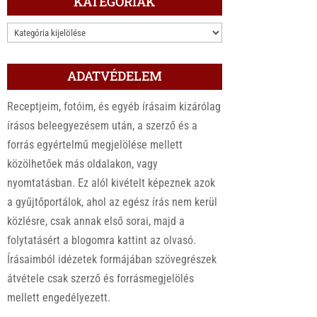
KATEGÓRIÁK
KATEGÓRIÁK
ADATVÉDELEM
Receptjeim, fotóim, és egyéb írásaim kizárólag
írásos beleegyezésem után, a szerző és a
forrás egyértelmű megjelölése mellett
közölhetőek más oldalakon, vagy
nyomtatásban. Ez alól kivételt képeznek azok
a gyűjtőportálok, ahol az egész írás nem kerül
közlésre, csak annak első sorai, majd a
folytatásért a blogomra kattint az olvasó.
Írásaimból idézetek formájában szövegrészek
átvétele csak szerző és forrásmegjelölés
mellett engedélyezett.