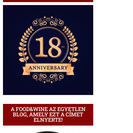
A FOOD&WINE AZ EGYETLEN
BLOG, AMELY EZT A CÍMET
ELNYERTE!