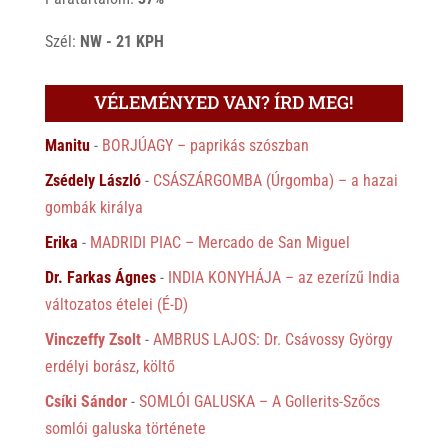
Szél:
NW - 21 KPH
VÉLEMÉNYED VAN? ÍRD MEG!
Manitu
-
BORJÚAGY – paprikás szószban
Zsédely László
-
CSÁSZÁRGOMBA (Úrgomba) – a hazai
gombák királya
Erika
-
MADRIDI PIAC – Mercado de San Miguel
Dr. Farkas Ágnes
-
INDIA KONYHÁJA – az ezerízű India
változatos ételei (É-D)
Vinczeffy Zsolt
-
AMBRUS LAJOS: Dr. Csávossy György
erdélyi borász, költő
Csíki Sándor
-
SOMLÓI GALUSKA – A Gollerits-Szőcs
somlói galuska története