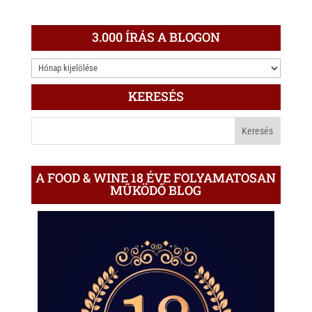
3.000 ÍRÁS A BLOGON
3.000
ÍRÁS
KERESÉS
A
BLOGON
A FOOD & WINE 18 ÉVE FOLYAMATOSAN
MŰKÖDŐ BLOG