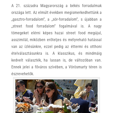
A 21. századra Magyarország a békés forradalmak
országa lett. Az elmúlt években megismerkedhettünk a
„gasztro-forradalom”, a „sör-forradalom”, s újabban a
„street food forradalom” fogalmával is. A nagy
tömegeket elérni képes hazai street food megújul,
asszimilál, miközben erőteljes és mélyreható hatással
van az ízlésünkre, ezzel pedig az éttermi és otthoni
ételválasztásunkra is. A klasszikus, és mindmáig
kedvelt választék, ha lassan is, de változóban van.
Ennek jelei a főváros szívében, a Vörösmarty téren is
észrevehetők.