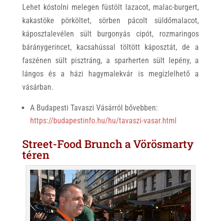
Lehet kóstolni melegen füstölt lazacot, malac-burgert,
kakastöke pörköltet, sörben pácolt süldőmalacot,
káposztalevélen sült burgonyás cipót, rozmaringos
báránygerincet, kacsahússal töltött káposztát, de a
faszénen sült pisztráng, a sparherten sült lepény, a
lángos és a házi hagymalekvár is megízlelhető a
vásárban.
A Budapesti Tavaszi Vásárról bővebben:
https://budapestinfo.hu/hu/tavaszi-vasar.html
Street-Food Brunch a Vörösmarty
téren