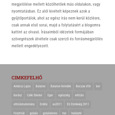
megjelölése mellett közölhetőek más oldalakon, vagy
nyomtatásban. Ez alól kivételt képeznek azok a
gyűjtőportálok, ahol az egész írás nem kerül közlésre,
csak annak első sorai, majd a folytatásért a blogomra
kattint az olvasó. Írásaimból idézetek formájában
szövegrészek átvétele csak szerző és forrásmegjelölés
mellett engedélyezett.
CIMKEFELHŐ
Ambrus Lajos
Balaton
Balaton-felvidék
Bocuse d'Or
bor
borász
Csíki Sándor
Eger
egészség
elhízás
elhízástudomány
Erdély
eu2011
EU Elnökség 2011
Fesztivál
gulyás
gulyásleves
hal
halászlé