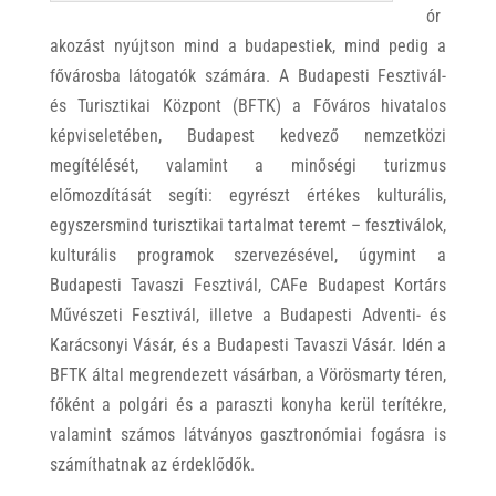
ór
akozást nyújtson mind a budapestiek, mind pedig a
fővárosba látogatók számára. A Budapesti Fesztivál-
és Turisztikai Központ (BFTK) a Főváros hivatalos
képviseletében, Budapest kedvező nemzetközi
megítélését, valamint a minőségi turizmus
előmozdítását segíti: egyrészt értékes kulturális,
egyszersmind turisztikai tartalmat teremt – fesztiválok,
kulturális programok szervezésével, úgymint a
Budapesti Tavaszi Fesztivál, CAFe Budapest Kortárs
Művészeti Fesztivál, illetve a Budapesti Adventi- és
Karácsonyi Vásár, és a Budapesti Tavaszi Vásár. Idén a
BFTK által megrendezett vásárban, a Vörösmarty téren,
főként a polgári és a paraszti konyha kerül terítékre,
valamint számos látványos gasztronómiai fogásra is
számíthatnak az érdeklődők.