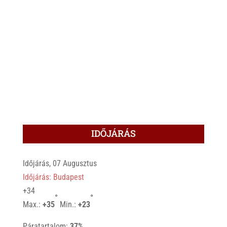
IDŐJÁRÁS
Időjárás, 07 Augusztus
Időjárás: Budapest
+
34
°
°
Max.:
+
35
Min.:
+
23
Páratartalom:
37%