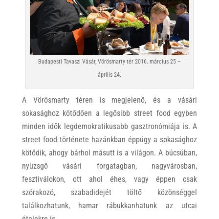
Budapesti Tavaszi Vásár, Vörösmarty tér 2016. március 25 –
április 24.
A Vörösmarty téren is megjelenő, és a vásári
sokasághoz kötődően a legősibb street food egyben
minden idők legdemokratikusabb gasztronómiája is. A
street food története hazánkban éppúgy a sokasághoz
kötődik, ahogy bárhol másutt is a világon. A búcsúban,
nyüzsgő vásári forgatagban, nagyvárosban,
fesztiválokon, ott ahol éhes, vagy éppen csak
szórakozó, szabadidejét töltő közönséggel
találkozhatunk, hamar rábukkanhatunk az utcai
ételekre is.