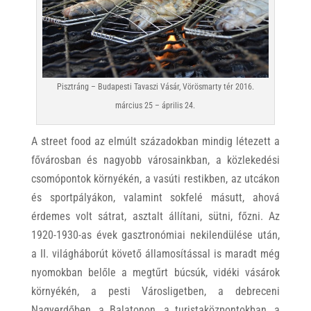
Pisztráng – Budapesti Tavaszi Vásár, Vörösmarty tér 2016.
március 25 – április 24.
A street food az elmúlt századokban mindig létezett a
fővárosban és nagyobb városainkban, a közlekedési
csomópontok környékén, a vasúti restikben, az utcákon
és sportpályákon, valamint sokfelé másutt, ahová
érdemes volt sátrat, asztalt állítani, sütni, főzni. Az
1920-1930-as évek gasztronómiai nekilendülése után,
a II. világháborút követő államosítással is maradt még
nyomokban belőle a megtűrt búcsúk, vidéki vásárok
környékén, a pesti Városligetben, a debreceni
Nagyerdőben, a Balatonon, a turistaközpontokban, a