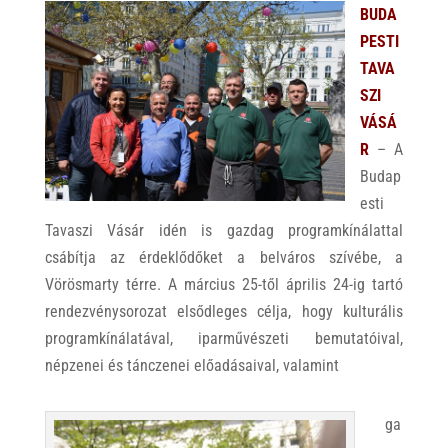
BUDA
PESTI
TAVA
SZI
VÁSÁ
R
– A
Budap
esti
Tavaszi Vásár idén is gazdag programkínálattal
csábítja az érdeklődőket a belváros szívébe, a
Vörösmarty térre. A március 25-től április 24-ig tartó
rendezvénysorozat elsődleges célja, hogy kulturális
programkínálatával, iparművészeti bemutatóival,
népzenei és tánczenei előadásaival, valamint
ga