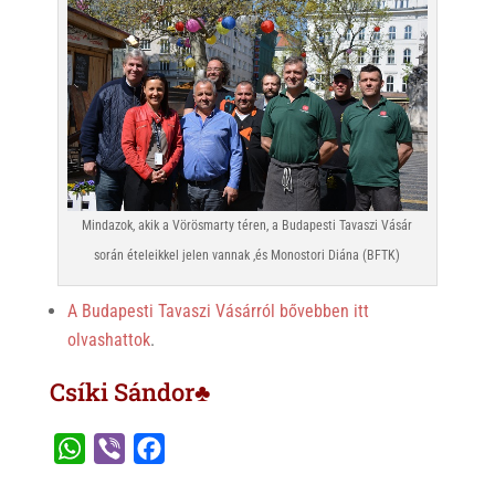
Mindazok, akik a Vörösmarty téren, a Budapesti Tavaszi Vásár
során ételeikkel jelen vannak ,és Monostori Diána (BFTK)
A Budapesti Tavaszi Vásárról bővebben itt
olvashattok
.
Csíki Sándor♣
W
V
F
h
i
a