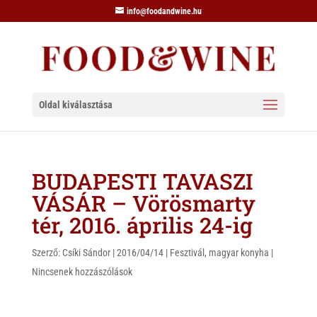
info@foodandwine.hu
Oldal kiválasztása
BUDAPESTI TAVASZI
VÁSÁR – Vörösmarty
tér, 2016. április 24-ig
Szerző:
Csíki Sándor
|
2016/04/14
|
Fesztivál
,
magyar konyha
|
Nincsenek hozzászólások