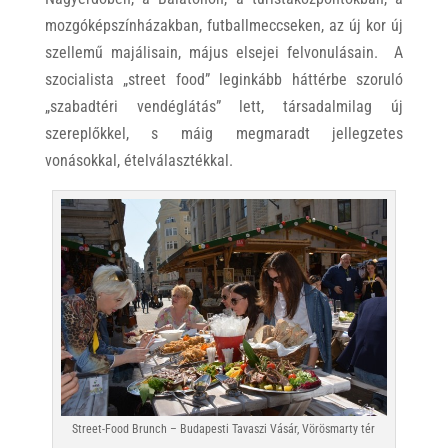
mozgóképszínházakban, futballmeccseken, az új kor új
szellemű majálisain, május elsejei felvonulásain. A
szocialista „street food” leginkább háttérbe szoruló
„szabadtéri vendéglátás” lett, társadalmilag új
szereplőkkel, s máig megmaradt jellegzetes
vonásokkal, ételválasztékkal.
Street-Food Brunch – Budapesti Tavaszi Vásár, Vörösmarty tér