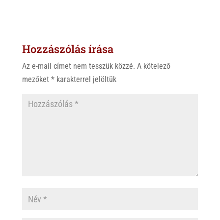
a
b
c
t
e
e
s
r
b
Hozzászólás írása
A
o
p
o
Az e-mail címet nem tesszük közzé.
A kötelező
p
k
mezőket
*
karakterrel jelöltük