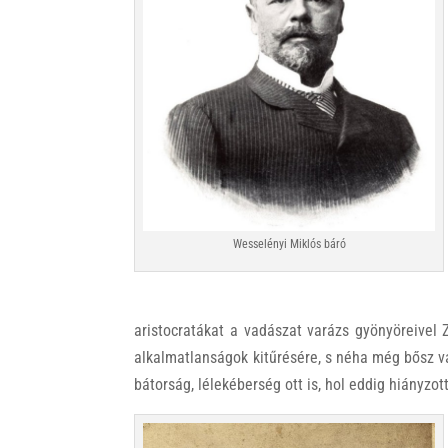
Wesselényi Miklós báró
aristocratákat a vadászat varázs gyönyöreivel 
alkalmatlanságok kitűrésére, s néha még bősz va
bátorság, lélekéberség ott is, hol eddig hiányzot