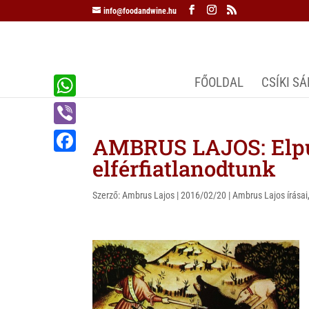
info@foodandwine.hu
FŐOLDAL
CSÍKI S
W
h
V
AMBRUS LAJOS: Elpu
a
i
elférfiatlanodtunk
F
t
b
a
s
Szerző:
Ambrus Lajos
|
2016/02/20
|
Ambrus Lajos írásai
e
c
A
r
e
p
b
p
o
o