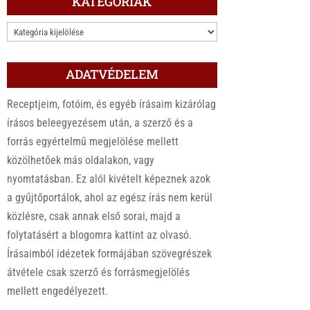
KATEGÓRIÁK
KATEGÓRIÁK
ADATVÉDELEM
Receptjeim, fotóim, és egyéb írásaim kizárólag
írásos beleegyezésem után, a szerző és a
forrás egyértelmű megjelölése mellett
közölhetőek más oldalakon, vagy
nyomtatásban. Ez alól kivételt képeznek azok
a gyűjtőportálok, ahol az egész írás nem kerül
közlésre, csak annak első sorai, majd a
folytatásért a blogomra kattint az olvasó.
Írásaimból idézetek formájában szövegrészek
átvétele csak szerző és forrásmegjelölés
mellett engedélyezett.