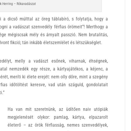
k Herring – Rókavadászat
i a dicső múlttal az öreg táblabíró, s folytatja, hogy a
lfogni a vadászat szenvedély férfias örömeit”! Merthogy a
ége mégiscsak mély és árnyalt passzió. Nem brutalitás,
vont fikció; tán inkább életszemlélet és létszükséglet.
délyt, melly a vadászt esőnek, viharnak, éhségnek,
iatal nemzedék egy része, a kártyajátékos, a kéjenc, a
érét, meríti ki élete erejét: nem olly dőre, mint a szegény
ias időtöltést keresve, vad után száguld, gondolatait
i.”
Ha van mit szeretnünk, az üdítően naiv utópiák
megjelenését olykor: pamlag, kártya, elpazarolt
életerő – az örök férfiasság, nemes szenvedélyek,