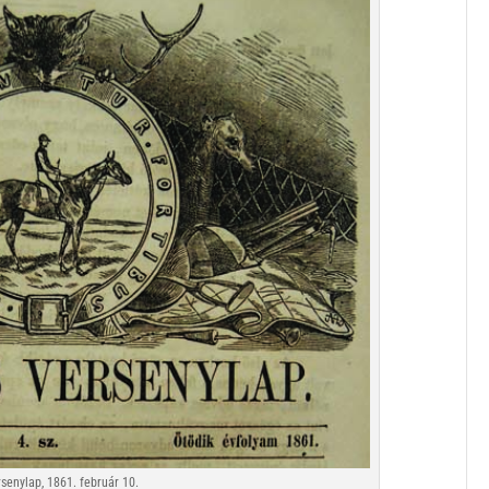
senylap, 1861. február 10.