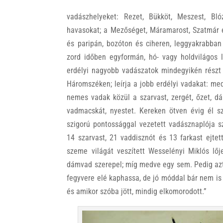
vadászhelyeket: Rezet, Bükköt, Meszest, Blóz
havasokat; a Mezőséget, Máramarost, Szatmár 
és paripán, bozóton és ciheren, leggyakrabban
zord időben egyformán, hó- vagy holdvilágos l
erdélyi nagyobb vadászatok mindegyikén részt 
Háromszéken; leírja a jobb erdélyi vadakat: medv
nemes vadak közül a szarvast, zergét, őzet, dám
vadmacskát, nyestet. Kereken ötven évig él 
szigorú pontossággal vezetett vadásznaplója s
14 szarvast, 21 vaddisznót és 13 farkast ejtet
szeme világát veszített Wesselényi Miklós lő
dámvad szerepel; míg medve egy sem. Pedig azt í
fegyvere elé kaphassa, de jó móddal bár nem is 
és amikor szóba jött, mindig elkomorodott.”