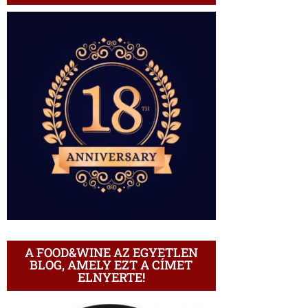
A FOOD&WINE AZ EGYETLEN
BLOG, AMELY EZT A CÍMET
ELNYERTE!