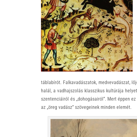
k
táblabírót. Falkavadászatok, medvevadászat, lő
halál, a vadhajszolás klasszikus kultúrája hely
szentenciáiról és „dohogásairól”. Mert éppen ez e
az „öreg vadász” szövegeinek minden elemét.