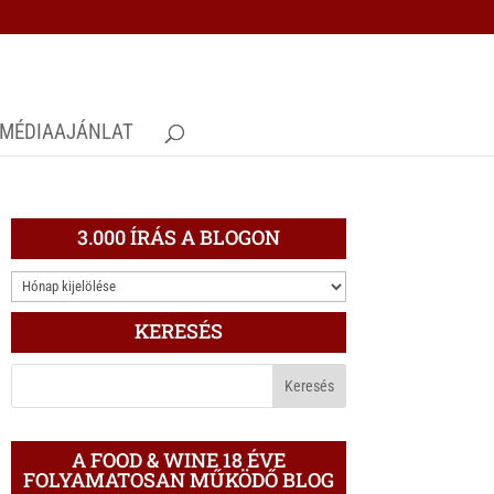
MÉDIAAJÁNLAT
3.000 ÍRÁS A BLOGON
3.000
ÍRÁS
KERESÉS
A
BLOGON
A FOOD & WINE 18 ÉVE
FOLYAMATOSAN MŰKÖDŐ BLOG