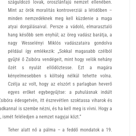
száguldozó lovak, oroszlánfajú nemzet ellenében.
Mint az örök moralitás kontroverziái a létidőben –
minden nemzedéknek meg kell küzdenie a maga
atyai dorgálásaival. Persze a vádoló, elmarasztaló
hang később sem enyhül; az öreg vadász barátja, a
nagy Wesselényi Miklós vadászataira gondolva
például így emlékezik: „Sokkal magasabb czélból
gyűjté ő Zsibóra vendégeit, mint hogy velök nehány
őzét s nyulát ellődöztesse. Ezt a magára
kényelmesebben s költség nélkül tehette volna.
Czélja az volt, hogy az elszórt s parlagban heverő
egyes erőket egybegyűjtse: a puhulásnak indúlt
Zsibóra édesgetvén, itt észrevétlen szoktassa viharok és
dkannal is szembe nézni, és ha kell meg is vívni. Hogy a
t, ismét feléledjen a nemzet nagyjai közt.”
Teher alatt nő a pálma – a feddő mondatok a 19.