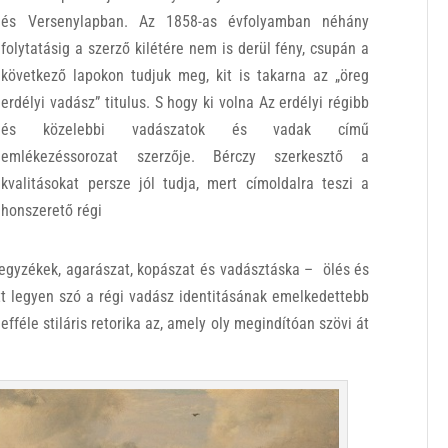
és Versenylapban. Az 1858-as évfolyamban néhány
folytatásig a szerző kilétére nem is derül fény, csupán a
következő lapokon tudjuk meg, kit is takarna az „öreg
erdélyi vadász” titulus. S hogy ki volna Az erdélyi régibb
és közelebbi vadászatok és vadak című
emlékezéssorozat szerzője. Bérczy szerkesztő a
kvalitásokat persze jól tudja, mert címoldalra teszi a
honszerető régi
jegyzékek, agarászat, kopászat és vadásztáska – ölés és
ett legyen szó a régi vadász identitásának emelkedettebb
fféle stiláris retorika az, amely oly megindítóan szövi át