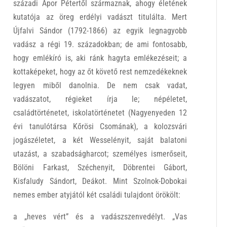
századi Apor Pétertől származnak, ahogy életének
kutatója az öreg erdélyi vadászt titulálta. Mert
Újfalvi Sándor (1792-1866) az egyik legnagyobb
vadász a régi 19. századokban; de ami fontosabb,
hogy emlékíró is, aki ránk hagyta emlékezéseit; a
kottaképeket, hogy az őt követő rest nemzedékeknek
legyen miből danolnia. De nem csak vadat,
vadászatot, régieket írja le; népéletet,
családtörténetet, iskolatörténetet (Nagyenyeden 12
évi tanulótársa Kőrösi Csomának), a kolozsvári
jogászéletet, a két Wesselényit, saját balatoni
utazást, a szabadságharcot; személyes ismerőseit,
Bölöni Farkast, Széchenyit, Döbrentei Gábort,
Kisfaludy Sándort, Deákot. Mint Szolnok-Dobokai
nemes ember atyjától két családi tulajdont örökölt:
a „heves vért” és a vadászszenvedélyt. „Vas