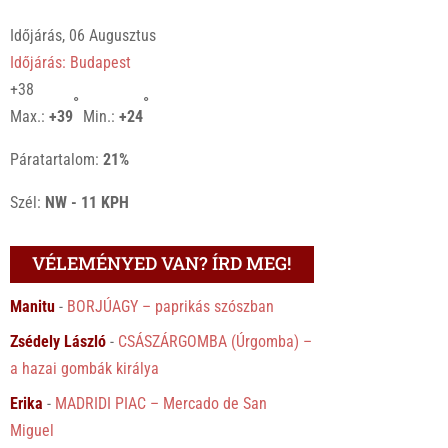
Időjárás, 06 Augusztus
Időjárás: Budapest
+
38
°
°
Max.:
+
39
Min.:
+
24
Páratartalom:
21%
Szél:
NW - 11 KPH
VÉLEMÉNYED VAN? ÍRD MEG!
Manitu
-
BORJÚAGY – paprikás szószban
Zsédely László
-
CSÁSZÁRGOMBA (Úrgomba) –
a hazai gombák királya
Erika
-
MADRIDI PIAC – Mercado de San
Miguel