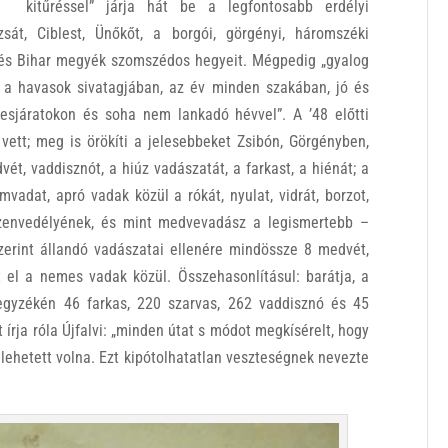
kitűréssel” járja hát be a legfontosabb erdélyi
sát, Ciblest, Ünőkőt, a borgói, görgényi, háromszéki
és Bihar megyék szomszédos hegyeit. Mégpedig „gyalog
 a havasok sivatagjában, az év minden szakában, jó és
esjáratokon és soha nem lankadó hévvel”. A ’48 előtti
vett; meg is örökíti a jelesebbeket Zsibón, Görgényben,
ét, vaddisznót, a hiúz vadászatát, a farkast, a hiénát; a
vadat, apró vadak közül a rókát, nyulat, vidrát, borzot,
szenvedélyének, és mint medvevadász a legismertebb –
zerint állandó vadászatai ellenére mindössze 8 medvét,
t el a nemes vadak közül. Összehasonlításul: barátja, a
jegyzékén 46 farkas, 220 szarvas, 262 vaddisznó és 45
rja róla Újfalvi: „minden útat s módot megkísérelt, hogy
lehetett volna. Ezt kipótolhatatlan veszteségnek nevezte