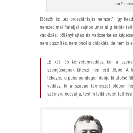
John Frederic
Először is: „ez oroszlánfajta nemzet”, így kezd
nemzet mai fiataljai sajnos „már alig bírják fe
vad-űzés, bölényhajtás és vadcserkelés képess
nem pusztítás, nem öncélú öldöklés, de nem is el
„E kéj- és kényelemvadász kor a szenve
szomjúságnak kiteszi, nem érti többé. A f
tékozló, ki puha pamlagon dobja ki utolsó fill
vadász, ki a szabad természet ölében férf
szárnyra bocsátja, testi s lelki erejét felfrissít