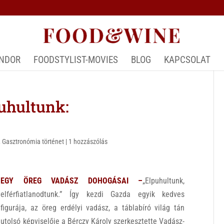
ÁNDOR
FOODSTYLIST-MOVIES
BLOG
KAPCSOLAT
hultunk:
,
Gasztronómia történet
|
1 hozzászólás
EGY ÖREG VADÁSZ DOHOGÁSAI –
„Elpuhultunk,
elférfiatlanodtunk.” Így kezdi Gazda egyik kedves
figurája, az öreg erdélyi vadász, a táblabíró világ tán
utolsó képviselője a Bérczy Károly szerkesztette Vadász-