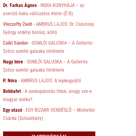
Dr. Farkas Ágnes
-
INDIA KONYHÁJA – az
ezerízű India változatos ételei (É-D)
Vinczeffy Zsolt
-
AMBRUS LAJOS: Dr. Csávossy
György erdélyi borász, költő
Csíki Sándor
-
SOMLÓI GALUSKA – A Gollerits-
Szőcs somlói galuska története
Nagy Imre
-
SOMLÓI GALUSKA – A Gollerits-
Szőcs somlói galuska története
P. Nóra
-
AMBRUS LAJOS: A lepkegyűjtő
Bobbafet
-
A sonkapácolás titkai, avagy van-e
magyar sonka?
Egy utazó
-
EGY BIZARR VENDÉGLŐ – Micheller
Csárda (Szilsárkány)