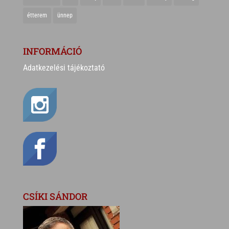
étterem
ünnep
INFORMÁCIÓ
Adatkezelési tájékoztató
CSÍKI SÁNDOR