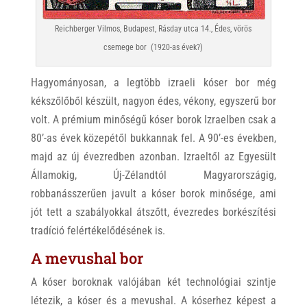
Reichberger Vilmos, Budapest, Rásday utca 14., Édes, vörös
csemege bor (1920-as évek?)
Hagyományosan, a legtöbb izraeli kóser bor még
kékszőlőből készült, nagyon édes, vékony, egyszerű bor
volt. A prémium minőségű kóser borok Izraelben csak a
80’-as évek közepétől bukkannak fel. A 90’-es években,
majd az új évezredben azonban. Izraeltől az Egyesült
Államokig, Új-Zélandtól Magyarországig,
robbanásszerűen javult a kóser borok minősége, ami
jót tett a szabályokkal átszőtt, évezredes borkészítési
tradíció felértékelődésének is.
A mevushal bor
A kóser boroknak valójában két technológiai szintje
létezik, a kóser és a mevushal. A kóserhez képest a