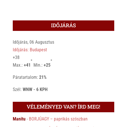
IDŐJÁRÁS
Időjárás, 06 Augusztus
Időjárás: Budapest
+
38
°
°
Max.:
+
41
Min.:
+
25
Páratartalom:
21%
Szél:
WNW - 6 KPH
VÉLEMÉNYED VAN? ÍRD MEG!
Manitu
-
BORJÚAGY – paprikás szószban