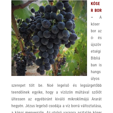
KÓSE
R BOR
–
A
kóser
bor az
ó- és
újszöv
etségi
Bibliá
ban is
hangs
úlyos
szerepet tölt be. Noé legelső és legsürgetőbb
teendőinek egyike, hogy a vízözön múltával szőlőt
ültessen az egyébiránt kiváló mikroklímájú Ararát
hegyén. Jézus legelső csodája a víz borrá változtatása,
a kánai menyegzőn. Az utolsó vacsora asztalán kóser