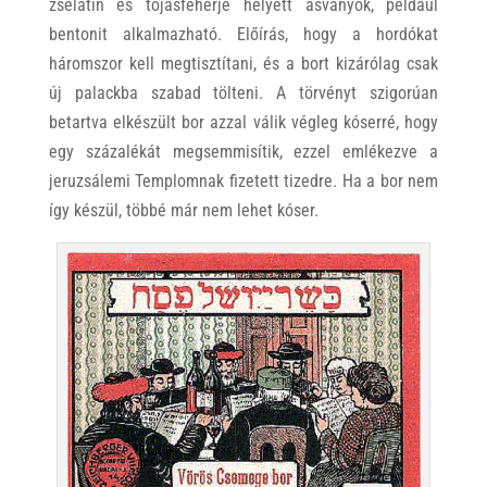
zselatin és tojásfehérje helyett ásványok, például
bentonit alkalmazható. Előírás, hogy a hordókat
háromszor kell megtisztítani, és a bort kizárólag csak
új palackba szabad tölteni. A törvényt szigorúan
betartva elkészült bor azzal válik végleg kóserré, hogy
egy százalékát megsemmisítik, ezzel emlékezve a
jeruzsálemi Templomnak fizetett tizedre. Ha a bor nem
így készül, többé már nem lehet kóser.