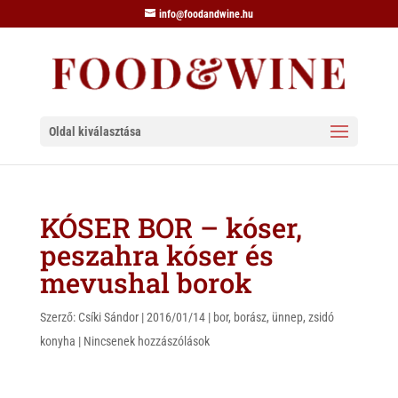
info@foodandwine.hu
Oldal kiválasztása
KÓSER BOR – kóser,
peszahra kóser és
mevushal borok
Szerző:
Csíki Sándor
|
2016/01/14
|
bor
,
borász
,
ünnep
,
zsidó
konyha
|
Nincsenek hozzászólások