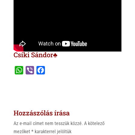
Csíki Sándor♣
W
V
F
h
i
a
a
b
c
t
e
e
s
r
b
Hozzászólás írása
A
o
p
o
Az e-mail címet nem tesszük közzé.
A kötelező
p
k
mezőket
*
karakterrel jelöltük