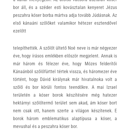
bor áll, és a széder esti kovásztalan kenyeret Jézus
peszahra kóser borba mártva adja tovább Júdásnak. Az
első kánaáni szőlőket valamikor hétezer esztendővel
ezelőtt
telepíthették. A szőlőt ültető Noé neve is már négyezer
éve, hogy írásos emlékben először megjelent. Annak is
már három és félezer éve, hogy Mózes felderítői
Kánaánból szőlőfürttel tértek vissza, és háromezer éve
történt, hogy Dávid királynak már hivatalnoka volt a
szőlő és bor körüli fontos teendőkre. A mai Izrael
területén a kóser borok készítésére még hatezer
hektárnyi szőlőtermő terület sem akad, ám kóser bort
nem csak ott, hanem szerte a világon készítenek. E
borok három emblematikus alaptípusa a kóser, a
mevushal és a peszahra kóser bor.