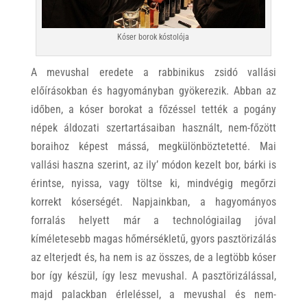
Kóser borok kóstolója
A mevushal eredete a rabbinikus zsidó vallási
előírásokban és hagyományban gyökerezik. Abban az
időben, a kóser borokat a főzéssel tették a pogány
népek áldozati szertartásaiban használt, nem-főzött
boraihoz képest mássá, megkülönböztetetté. Mai
vallási haszna szerint, az ily’ módon kezelt bor, bárki is
érintse, nyissa, vagy töltse ki, mindvégig megőrzi
korrekt kóserségét. Napjainkban, a hagyományos
forralás helyett már a technológiailag jóval
kíméletesebb magas hőmérsékletű, gyors pasztörizálás
az elterjedt és, ha nem is az összes, de a legtöbb kóser
bor így készül, így lesz mevushal. A pasztörizálással,
majd palackban érleléssel, a mevushal és nem-