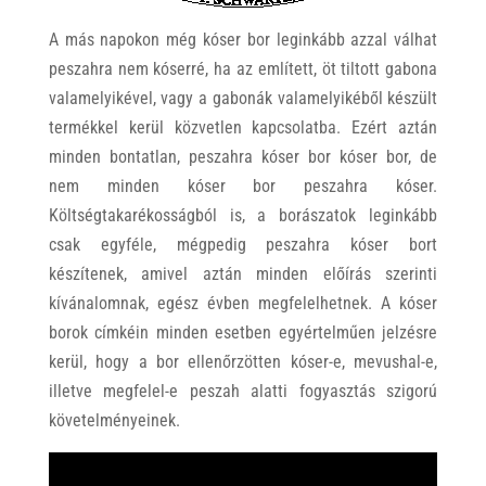
A más napokon még kóser bor leginkább azzal válhat
peszahra nem kóserré, ha az említett, öt tiltott gabona
valamelyikével, vagy a gabonák valamelyikéből készült
termékkel kerül közvetlen kapcsolatba. Ezért aztán
minden bontatlan, peszahra kóser bor kóser bor, de
nem minden kóser bor peszahra kóser.
Költségtakarékosságból is, a borászatok leginkább
csak egyféle, mégpedig peszahra kóser bort
készítenek, amivel aztán minden előírás szerinti
kívánalomnak, egész évben megfelelhetnek. A kóser
borok címkéin minden esetben egyértelműen jelzésre
kerül, hogy a bor ellenőrzötten kóser-e, mevushal-e,
illetve megfelel-e peszah alatti fogyasztás szigorú
követelményeinek.