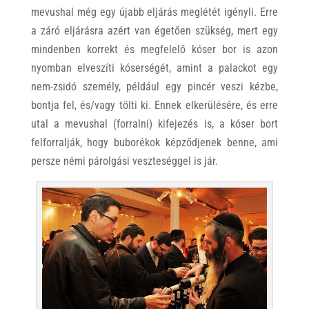
mevushal még egy újabb eljárás meglétét igényli. Erre
a záró eljárásra azért van égetően szükség, mert egy
mindenben korrekt és megfelelő kóser bor is azon
nyomban elveszíti kóserségét, amint a palackot egy
nem-zsidó személy, például egy pincér veszi kézbe,
bontja fel, és/vagy tölti ki. Ennek elkerülésére, és erre
utal a mevushal (forralni) kifejezés is, a kóser bort
felforralják, hogy buborékok képződjenek benne, ami
persze némi párolgási veszteséggel is jár.