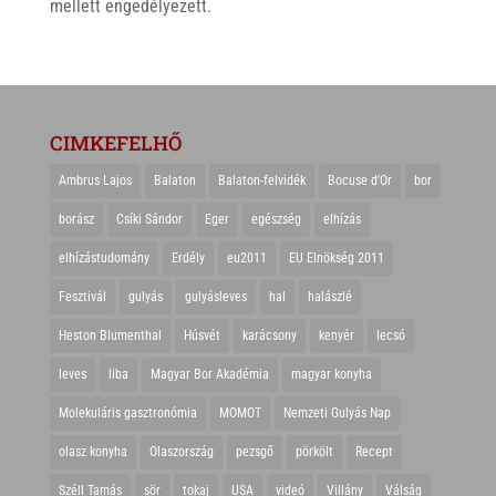
mellett engedélyezett.
CIMKEFELHŐ
Ambrus Lajos
Balaton
Balaton-felvidék
Bocuse d'Or
bor
borász
Csíki Sándor
Eger
egészség
elhízás
elhízástudomány
Erdély
eu2011
EU Elnökség 2011
Fesztivál
gulyás
gulyásleves
hal
halászlé
Heston Blumenthal
Húsvét
karácsony
kenyér
lecsó
leves
liba
Magyar Bor Akadémia
magyar konyha
Molekuláris gasztronómia
MOMOT
Nemzeti Gulyás Nap
olasz konyha
Olaszország
pezsgő
pörkölt
Recept
Széll Tamás
sör
tokaj
USA
videó
Villány
Válság