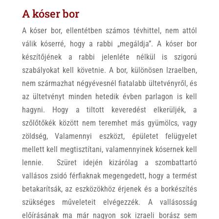
A kóser bor
A kóser bor, ellentétben számos tévhittel, nem attól
válik kóserré, hogy a rabbi „megáldja”. A kóser bor
készítőjének a rabbi jelenléte nélkül is szigorú
szabályokat kell követnie. A bor, különösen Izraelben,
nem származhat négyévesnél fiatalabb ültetvényről, és
az ültetvényt minden hetedik évben parlagon is kell
hagyni. Hogy a tiltott keveredést elkerüljék, a
szőlőtőkék között nem teremhet más gyümölcs, vagy
zöldség, Valamennyi eszközt, épületet felügyelet
mellett kell megtisztítani, valamennyinek kósernek kell
lennie. Szüret idején kizárólag a szombattartó
vallásos zsidó férfiaknak megengedett, hogy a termést
betakarítsák, az eszközökhöz érjenek és a borkészítés
szükséges műveleteit elvégezzék. A vallásosság
előírásának ma már nagyon sok izraeli borász sem