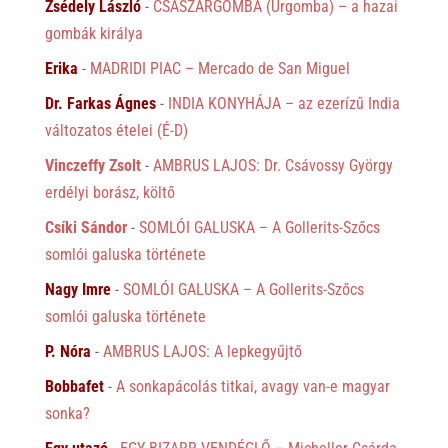
Zsédely László
-
CSÁSZÁRGOMBA (Úrgomba) – a hazai
gombák királya
Erika
-
MADRIDI PIAC – Mercado de San Miguel
Dr. Farkas Ágnes
-
INDIA KONYHÁJA – az ezerízű India
változatos ételei (É-D)
Vinczeffy Zsolt
-
AMBRUS LAJOS: Dr. Csávossy György
erdélyi borász, költő
Csíki Sándor
-
SOMLÓI GALUSKA – A Gollerits-Szőcs
somlói galuska története
Nagy Imre
-
SOMLÓI GALUSKA – A Gollerits-Szőcs
somlói galuska története
P. Nóra
-
AMBRUS LAJOS: A lepkegyűjtő
Bobbafet
-
A sonkapácolás titkai, avagy van-e magyar
sonka?