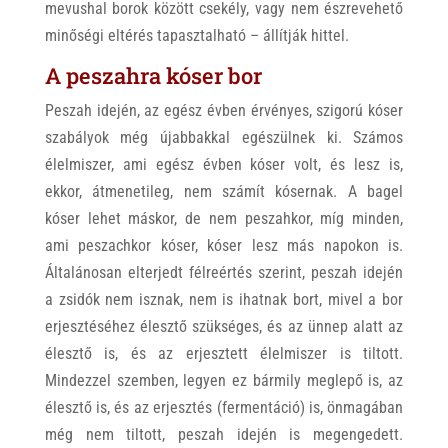
mevushal borok között csekély, vagy nem észrevehető
minőségi eltérés tapasztalható – állítják hittel.
A peszahra kóser bor
Peszah idején, az egész évben érvényes, szigorú kóser
szabályok még újabbakkal egészülnek ki. Számos
élelmiszer, ami egész évben kóser volt, és lesz is,
ekkor, átmenetileg, nem számít kósernak. A bagel
kóser lehet máskor, de nem peszahkor, míg minden,
ami peszachkor kóser, kóser lesz más napokon is.
Általánosan elterjedt félreértés szerint, peszah idején
a zsidók nem isznak, nem is ihatnak bort, mivel a bor
erjesztéséhez élesztő szükséges, és az ünnep alatt az
élesztő is, és az erjesztett élelmiszer is tiltott.
Mindezzel szemben, legyen ez bármily meglepő is, az
élesztő is, és az erjesztés (fermentáció) is, önmagában
még nem tiltott, peszah idején is megengedett.