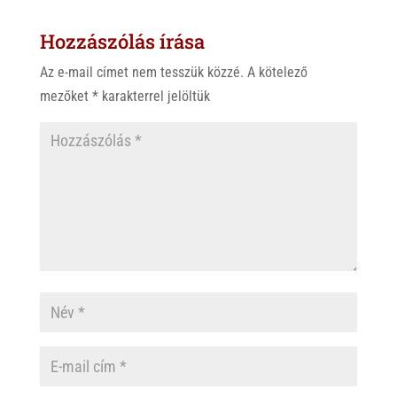
s
r
b
Hozzászólás írása
A
o
p
o
Az e-mail címet nem tesszük közzé.
A kötelező
p
k
mezőket
*
karakterrel jelöltük