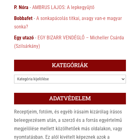
P. Nóra
-
AMBRUS LAJOS: A lepkegyűjtő
Bobbafet
-
A sonkapácolás titkai, avagy van-e magyar
sonka?
Egy utazó
-
EGY BIZARR VENDÉGLŐ – Micheller Csárda
(Szilsárkány)
KATEGÓRIÁK
KATEGÓRIÁK
ADATVÉDELEM
Receptjeim, fotóim, és egyéb írásaim kizárólag írásos
beleegyezésem után, a szerző és a forrás egyértelmű
megjelölése mellett közölhetőek más oldalakon, vagy
nyomtatásban. Ez alól kivételt képeznek azok a