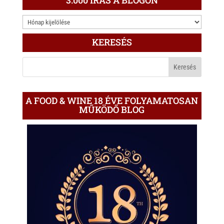
3.000
ÍRÁS
KERESÉS
A
BLOGON
A FOOD & WINE 18 ÉVE FOLYAMATOSAN
MŰKÖDŐ BLOG