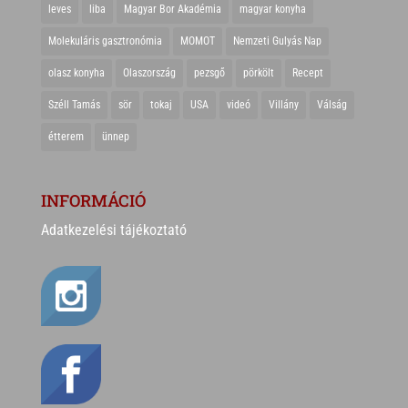
leves
liba
Magyar Bor Akadémia
magyar konyha
Molekuláris gasztronómia
MOMOT
Nemzeti Gulyás Nap
olasz konyha
Olaszország
pezsgő
pörkölt
Recept
Széll Tamás
sör
tokaj
USA
videó
Villány
Válság
étterem
ünnep
INFORMÁCIÓ
Adatkezelési tájékoztató