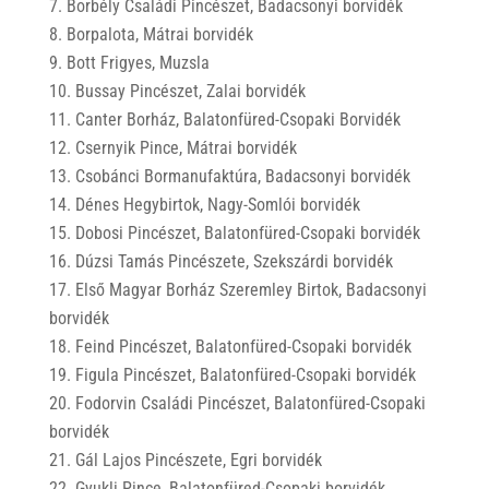
Borbély Családi Pincészet, Badacsonyi borvidék
Borpalota, Mátrai borvidék
Bott Frigyes, Muzsla
Bussay Pincészet, Zalai borvidék
Canter Borház, Balatonfüred-Csopaki Borvidék
Csernyik Pince, Mátrai borvidék
Csobánci Bormanufaktúra, Badacsonyi borvidék
Dénes Hegybirtok, Nagy-Somlói borvidék
Dobosi Pincészet, Balatonfüred-Csopaki borvidék
Dúzsi Tamás Pincészete, Szekszárdi borvidék
Első Magyar Borház Szeremley Birtok, Badacsonyi
borvidék
Feind Pincészet, Balatonfüred-Csopaki borvidék
Figula Pincészet, Balatonfüred-Csopaki borvidék
Fodorvin Családi Pincészet, Balatonfüred-Csopaki
borvidék
Gál Lajos Pincészete, Egri borvidék
Gyukli Pince, Balatonfüred-Csopaki borvidék