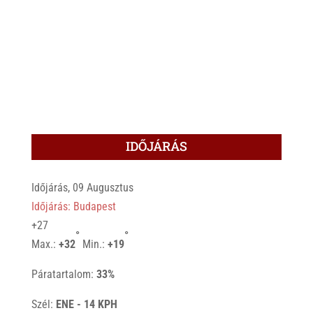
IDŐJÁRÁS
Időjárás, 09 Augusztus
Időjárás: Budapest
+
27
°
°
Max.:
+
32
Min.:
+
19
Páratartalom:
33%
Szél:
ENE - 14 KPH