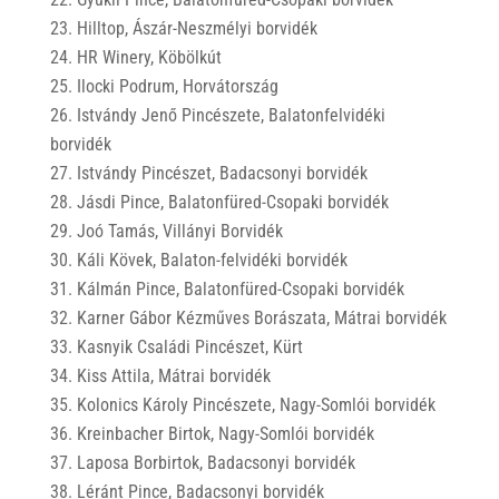
Hilltop, Ászár-Neszmélyi borvidék
HR Winery, Köbölkút
Ilocki Podrum, Horvátország
Istvándy Jenő Pincészete, Balatonfelvidéki
borvidék
Istvándy Pincészet, Badacsonyi borvidék
Jásdi Pince, Balatonfüred-Csopaki borvidék
Joó Tamás, Villányi Borvidék
Káli Kövek, Balaton-felvidéki borvidék
Kálmán Pince, Balatonfüred-Csopaki borvidék
Karner Gábor Kézműves Borászata, Mátrai borvidék
Kasnyik Családi Pincészet, Kürt
Kiss Attila, Mátrai borvidék
Kolonics Károly Pincészete, Nagy-Somlói borvidék
Kreinbacher Birtok, Nagy-Somlói borvidék
Laposa Borbirtok, Badacsonyi borvidék
Léránt Pince, Badacsonyi borvidék