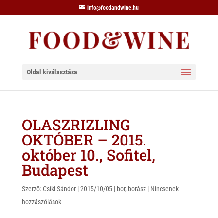
info@foodandwine.hu
Oldal kiválasztása
OLASZRIZLING
OKTÓBER – 2015.
október 10., Sofitel,
Budapest
Szerző:
Csíki Sándor
|
2015/10/05
|
bor
,
borász
|
Nincsenek
hozzászólások