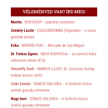
VÉLEMÉNYED VAN? ÍRD MEG!
Manitu
-
BORJÚAGY – paprikás szószban
Zsédely László
-
CSÁSZÁRGOMBA (Úrgomba) – a hazai
gombák királya
Erika
-
MADRIDI PIAC – Mercado de San Miguel
Dr. Farkas Ágnes
-
INDIA KONYHÁJA – az ezerízű India
változatos ételei (É-D)
Vinczeffy Zsolt
-
AMBRUS LAJOS: Dr. Csávossy György
erdélyi borász, költő
Csíki Sándor
-
SOMLÓI GALUSKA – A Gollerits-Szőcs
somlói galuska története
Nagy Imre
-
SOMLÓI GALUSKA – A Gollerits-Szőcs
somlói galuska története