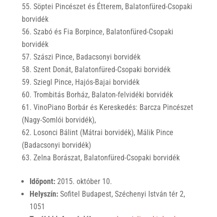
Söptei Pincészet és Étterem, Balatonfüred-Csopaki
borvidék
Szabó és Fia Borpince, Balatonfüred-Csopaki
borvidék
Szászi Pince, Badacsonyi borvidék
Szent Donát, Balatonfüred-Csopaki borvidék
Sziegl Pince, Hajós-Bajai borvidék
Trombitás Borház, Balaton-felvidéki borvidék
VinoPiano Borbár és Kereskedés: Barcza Pincészet
(Nagy-Somlói borvidék),
Losonci Bálint (Mátrai borvidék), Málik Pince
(Badacsonyi borvidék)
Zelna Borászat, Balatonfüred-Csopaki borvidék
Időpont:
2015. október 10.
Helyszín:
Sofitel Budapest, Széchenyi István tér 2,
1051