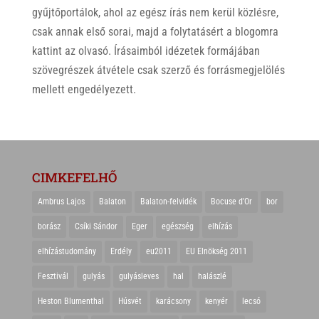
gyűjtőportálok, ahol az egész írás nem kerül közlésre,
csak annak első sorai, majd a folytatásért a blogomra
kattint az olvasó. Írásaimból idézetek formájában
szövegrészek átvétele csak szerző és forrásmegjelölés
mellett engedélyezett.
CIMKEFELHŐ
Ambrus Lajos
Balaton
Balaton-felvidék
Bocuse d'Or
bor
borász
Csíki Sándor
Eger
egészség
elhízás
elhízástudomány
Erdély
eu2011
EU Elnökség 2011
Fesztivál
gulyás
gulyásleves
hal
halászlé
Heston Blumenthal
Húsvét
karácsony
kenyér
lecsó