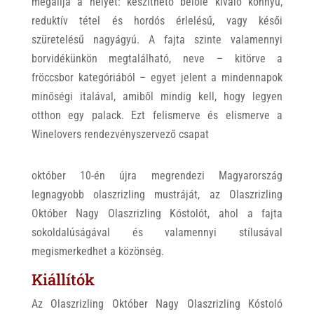
megállja a helyét: készíthető belőle kiváló könnyű,
reduktív tétel és hordós érlelésű, vagy késői
szüretelésű nagyágyú. A fajta szinte valamennyi
borvidékünkön megtalálható, neve – kitörve a
fröccsbor kategóriából – egyet jelent a mindennapok
minőségi italával, amiből mindig kell, hogy legyen
otthon egy palack. Ezt felismerve és elismerve a
Winelovers rendezvényszervező csapat
október 10-én újra megrendezi Magyarország
legnagyobb olaszrizling mustráját, az Olaszrizling
Október Nagy Olaszrizling Kóstolót, ahol a fajta
sokoldalúságával és valamennyi stílusával
megismerkedhet a közönség.
Kiállítók
Az Olaszrizling Október Nagy Olaszrizling Kóstoló