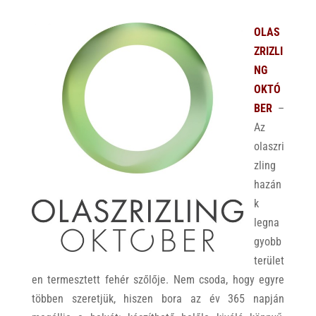
OLAS
ZRIZLI
NG
OKTÓ
BER
–
Az
olaszri
zling
hazán
k
legna
gyobb
terület
en termesztett fehér szőlője. Nem csoda, hogy egyre
többen szeretjük, hiszen bora az év 365 napján