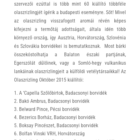
szervezői ezúttal is több mint 60 kiállító többféle
olaszrizlingjét ígérik a budapesti eseményre. Sőt! Mivel
az olaszrizling visszafogott aromái révén képes
kifejezni a termőtáj adottságait, általa idén több
környező ország, így Ausztria, Horvátország, Szlovénia
és Szlovákia borvidékei is bemutatkoznak. Most bárki
összekóstolhatja a Balaton északi partjának,
Egerszólát dűlőinek, vagy a Somló-hegy vulkanikus
lankáinak olaszrizlingjeit a külföldi vetélytársaikkal! Az
Olaszrizling Október 2015 kiállítói:
A ‘Capella Szőlőbirtok, Badacsonyi borvidék
Bakó Ambrus, Badacsonyi borvidék
Belward Pince, Pécsi borvidék
Bezerics Borház, Badacsonyi borvidék
Boksay Pincészet, Badacsonyi borvidék
Bolfan Vinski VRH, Horvátország