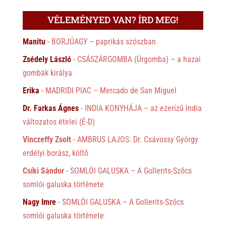
VÉLEMÉNYED VAN? ÍRD MEG!
Manitu
-
BORJÚAGY – paprikás szószban
Zsédely László
-
CSÁSZÁRGOMBA (Úrgomba) – a hazai
gombák királya
Erika
-
MADRIDI PIAC – Mercado de San Miguel
Dr. Farkas Ágnes
-
INDIA KONYHÁJA – az ezerízű India
változatos ételei (É-D)
Vinczeffy Zsolt
-
AMBRUS LAJOS: Dr. Csávossy György
erdélyi borász, költő
Csíki Sándor
-
SOMLÓI GALUSKA – A Gollerits-Szőcs
somlói galuska története
Nagy Imre
-
SOMLÓI GALUSKA – A Gollerits-Szőcs
somlói galuska története