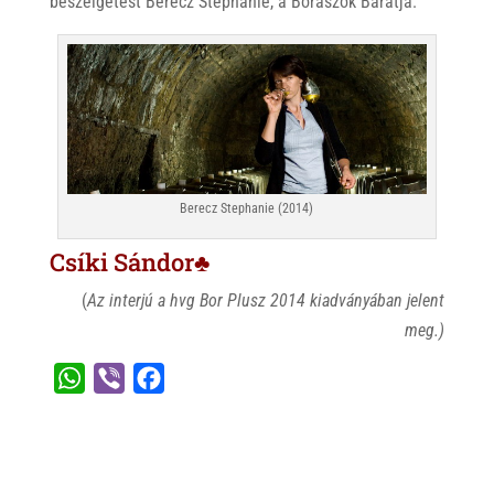
beszélgetést Berecz Stéphanie, a Borászok Barátja.
Berecz Stephanie (2014)
Csíki Sándor♣
(
Az interjú a hvg Bor Plusz 2014 kiadványában jelent
meg.)
W
V
F
h
i
a
a
b
c
t
e
e