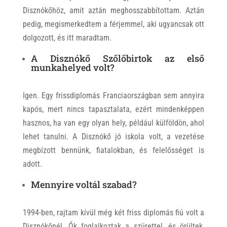
Disznókőhöz, amit aztán meghosszabbítottam. Aztán
pedig, megismerkedtem a férjemmel, aki ugyancsak ott
dolgozott, és itt maradtam.
A Disznókő Szőlőbirtok az első
munkahelyed volt?
Igen. Egy frissdiplomás Franciaországban sem annyira
kapós, mert nincs tapasztalata, ezért mindenképpen
hasznos, ha van egy olyan hely, például külföldön, ahol
lehet tanulni. A Disznókő jó iskola volt, a vezetése
megbízott bennünk, fiatalokban, és felelősséget is
adott.
Mennyire voltál szabad?
1994-ben, rajtam kívül még két friss diplomás fiú volt a
Disznókőnél. Ők foglalkoztak a szürettel, és örültek,