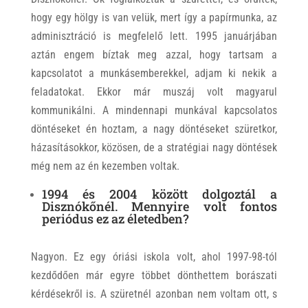
hogy egy hölgy is van velük, mert így a papírmunka, az
adminisztráció is megfelelő lett. 1995 januárjában
aztán engem bíztak meg azzal, hogy tartsam a
kapcsolatot a munkásemberekkel, adjam ki nekik a
feladatokat. Ekkor már muszáj volt magyarul
kommunikálni. A mindennapi munkával kapcsolatos
döntéseket én hoztam, a nagy döntéseket szüretkor,
házasításokkor, közösen, de a stratégiai nagy döntések
még nem az én kezemben voltak.
1994 és 2004 között dolgoztál a
Disznókőnél. Mennyire volt fontos
periódus ez az életedben?
Nagyon. Ez egy óriási iskola volt, ahol 1997-98-tól
kezdődően már egyre többet dönthettem borászati
kérdésekről is. A szüretnél azonban nem voltam ott, s