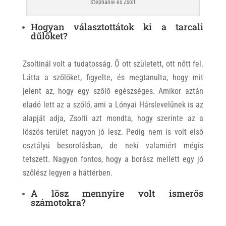
Stephanie és Zsolt
Hogyan választottátok ki a tarcali
dűlőket?
Zsoltinál volt a tudatosság. Ő ott született, ott nőtt fel.
Látta a szőlőket, figyelte, és megtanulta, hogy mit
jelent az, hogy egy szőlő egészséges. Amikor aztán
eladó lett az a szőlő, ami a Lónyai Hárslevelűnek is az
alapját adja, Zsolti azt mondta, hogy szerinte az a
löszös terület nagyon jó lesz. Pedig nem is volt első
osztályú besorolásban, de neki valamiért mégis
tetszett. Nagyon fontos, hogy a borász mellett egy jó
szőlész legyen a háttérben.
A lösz mennyire volt ismerős
számotokra?