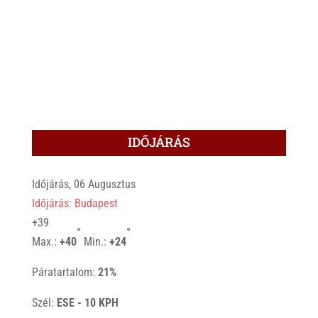
IDŐJÁRÁS
Időjárás, 06 Augusztus
Időjárás: Budapest
+
39
°
°
Max.:
+
40
Min.:
+
24
Páratartalom:
21%
Szél:
ESE - 10 KPH