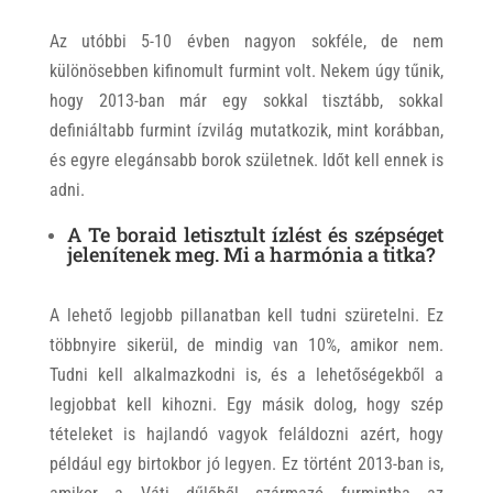
Az utóbbi 5-10 évben nagyon sokféle, de nem
különösebben kifinomult furmint volt. Nekem úgy tűnik,
hogy 2013-ban már egy sokkal tisztább, sokkal
definiáltabb furmint ízvilág mutatkozik, mint korábban,
és egyre elegánsabb borok születnek. Időt kell ennek is
adni.
A Te boraid letisztult ízlést és szépséget
jelenítenek meg. Mi a harmónia a titka?
A lehető legjobb pillanatban kell tudni szüretelni. Ez
többnyire sikerül, de mindig van 10%, amikor nem.
Tudni kell alkalmazkodni is, és a lehetőségekből a
legjobbat kell kihozni. Egy másik dolog, hogy szép
tételeket is hajlandó vagyok feláldozni azért, hogy
például egy birtokbor jó legyen. Ez történt 2013-ban is,