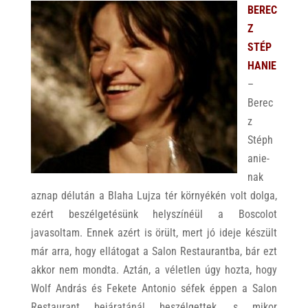
BEREC
Z
STÉP
HANIE
–
Berec
z
Stéph
anie-
nak
aznap délután a Blaha Lujza tér környékén volt dolga,
ezért beszélgetésünk helyszínéül a Boscolot
javasoltam. Ennek azért is örült, mert jó ideje készült
már arra, hogy ellátogat a Salon Restaurantba, bár ezt
akkor nem mondta. Aztán, a véletlen úgy hozta, hogy
Wolf András és Fekete Antonio séfek éppen a Salon
Restaurant bejáratánál beszélgettek, s mikor