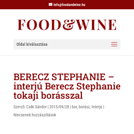
info@foodandwine.hu
Oldal kiválasztása
BERECZ STEPHANIE –
interjú Berecz Stephanie
tokaji borásszal
Szerző:
Csíki Sándor
|
2015/09/28
|
bor
,
borász
,
Interjú
|
Nincsenek hozzászólások