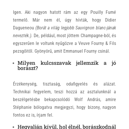
Igen. Aki nagyon hatott rám az egy Pouilly Fumé
termelő. Már nem él, úgy hívták, hogy Didier
Dagueneou
(Borát a világ legjobb Sauvignon blanc-jának
nevezték.).
De, például, most jöttem Champagne-ból, és
egyszerűen le voltunk nyűgözve a Veuve Fourny & Fils
pezsgőitől. Gyönyörű, amit Emmanuel Fourny csinál.
Milyen kulcsszavak jellemzik a jó
borászt?
Érzékenység, tisztaság, odafigyelés és alázat.
Technikai fegyelem, teszi hozzá az asztalunknál a
beszélgetésbe bekapcsolódó Wolf András, amire
Stéphanie bólogatva megjegyzi, hogy bizony, nagyon
fontos ez is, írjam fel.
Hegyalján kívül, hol élnél, borászkodnál