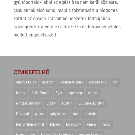
gyűjtőportálok, ahol az egész írás nem kerül közlésre,
csak annak első sorai, majd a folytatásért a blogomra
kattint az olvasó. Írásaimból idézetek formájában
szövegrészek átvétele csak szerző és forrásmegjelölés
mellett engedélyezett.
CIMKEFELHŐ
Ambrus Lajos
Balaton
Balaton-felvidék
Bocuse d'Or
bor
borász
Csíki Sándor
Eger
egészség
elhízás
elhízástudomány
Erdély
eu2011
EU Elnökség 2011
Fesztivál
gulyás
gulyásleves
hal
halászlé
Heston Blumenthal
Húsvét
karácsony
kenyér
lecsó