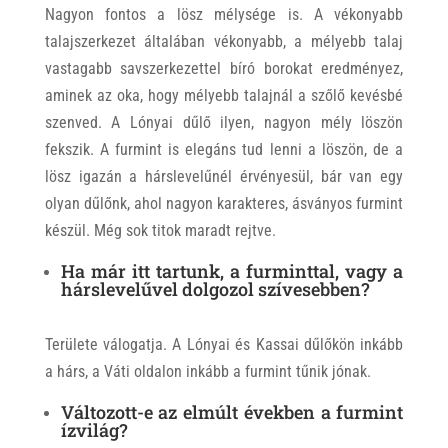
Nagyon fontos a lösz mélysége is. A vékonyabb
talajszerkezet általában vékonyabb, a mélyebb talaj
vastagabb savszerkezettel bíró borokat eredményez,
aminek az oka, hogy mélyebb talajnál a szőlő kevésbé
szenved. A Lónyai dűlő ilyen, nagyon mély löszön
fekszik. A furmint is elegáns tud lenni a löszön, de a
lösz igazán a hárslevelűnél érvényesül, bár van egy
olyan dűlőnk, ahol nagyon karakteres, ásványos furmint
készül. Még sok titok maradt rejtve.
Ha már itt tartunk, a furminttal, vagy a
hárslevelűvel dolgozol szívesebben?
Területe válogatja. A Lónyai és Kassai dűlőkön inkább
a hárs, a Váti oldalon inkább a furmint tűnik jónak.
Változott-e az elmúlt években a furmint
ízvilág?