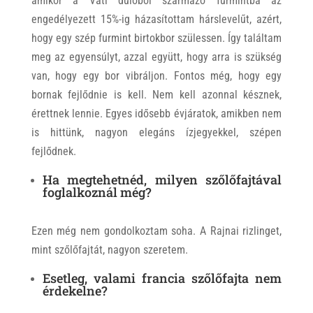
amikor a Váti dűlőből származó furmintba az
engedélyezett 15%-ig házasítottam hárslevelűt, azért,
hogy egy szép furmint birtokbor szülessen. Így találtam
meg az egyensúlyt, azzal együtt, hogy arra is szükség
van, hogy egy bor vibráljon. Fontos még, hogy egy
bornak fejlődnie is kell. Nem kell azonnal késznek,
érettnek lennie. Egyes idősebb évjáratok, amikben nem
is hittünk, nagyon elegáns ízjegyekkel, szépen
fejlődnek.
Ha megtehetnéd, milyen szőlőfajtával
foglalkoznál még?
Ezen még nem gondolkoztam soha. A Rajnai rizlinget,
mint szőlőfajtát, nagyon szeretem.
Esetleg, valami francia szőlőfajta nem
érdekelne?