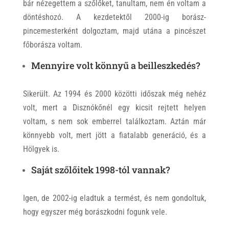
bár nézegettem a szőlőket, tanultam, nem én voltam a
döntéshozó. A kezdetektől 2000-ig borász-
pincemesterként dolgoztam, majd utána a pincészet
főborásza voltam.
Mennyire volt könnyű a beilleszkedés?
Sikerült. Az 1994 és 2000 közötti időszak még nehéz
volt, mert a Disznókőnél egy kicsit rejtett helyen
voltam, s nem sok emberrel találkoztam. Aztán már
könnyebb volt, mert jött a fiatalabb generáció, és a
Hölgyek is.
Saját szőlőitek 1998-tól vannak?
Igen, de 2002-ig eladtuk a termést, és nem gondoltuk,
hogy egyszer még borászkodni fogunk vele.