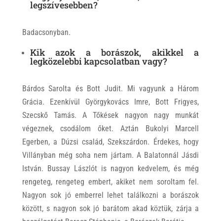
legszívesebben?
Badacsonyban.
Kik azok a borászok, akikkel a
legközelebbi kapcsolatban vagy?
Bárdos Sarolta és Bott Judit. Mi vagyunk a Három
Grácia. Ezenkívül Györgykovács Imre, Bott Frigyes,
Szecskő Tamás. A Tőkések nagyon nagy munkát
végeznek, csodálom őket. Aztán Bukolyi Marcell
Egerben, a Dúzsi család, Szekszárdon. Érdekes, hogy
Villányban még soha nem jártam. A Balatonnál Jásdi
István. Bussay Lászlót is nagyon kedvelem, és még
rengeteg, rengeteg embert, akiket nem soroltam fel.
Nagyon sok jó emberrel lehet találkozni a borászok
között, s nagyon sok jó barátom akad köztük, zárja a