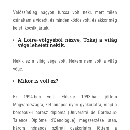
Valószínűleg nagyon furcsa volt neki, mert télen
csináltam a videót, és minden ködös volt, és akkor még
keleti kocsik jártak.
A Loire-völgyéből nézve, Tokaj a világ
vége lehetett nekik.
Nekik ez a világ vége volt. Nekem nem volt a világ
vége.
Mikor is volt ez?
Ez 1994-ben volt. Először 1993-ban jöttem
Magyarországra, kéthónapos nyári gyakorlatra, majd a
bordeaux-i borász diploma (Université de Bordeaux-
Talence Diplôme d’Oenologue) megszerzése után,
három hónapos szüreti gyakorlatra jöttem a