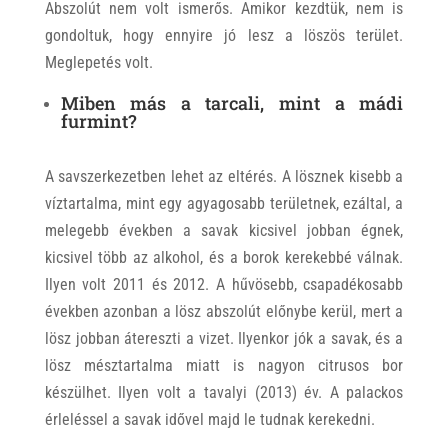
Abszolút nem volt ismerős. Amikor kezdtük, nem is
gondoltuk, hogy ennyire jó lesz a löszös terület.
Meglepetés volt.
Miben más a tarcali, mint a mádi
furmint?
A savszerkezetben lehet az eltérés. A lösznek kisebb a
víztartalma, mint egy agyagosabb területnek, ezáltal, a
melegebb években a savak kicsivel jobban égnek,
kicsivel több az alkohol, és a borok kerekebbé válnak.
Ilyen volt 2011 és 2012. A hűvösebb, csapadékosabb
években azonban a lösz abszolút előnybe kerül, mert a
lösz jobban átereszti a vizet. Ilyenkor jók a savak, és a
lösz mésztartalma miatt is nagyon citrusos bor
készülhet. Ilyen volt a tavalyi (2013) év. A palackos
érleléssel a savak idővel majd le tudnak kerekedni.