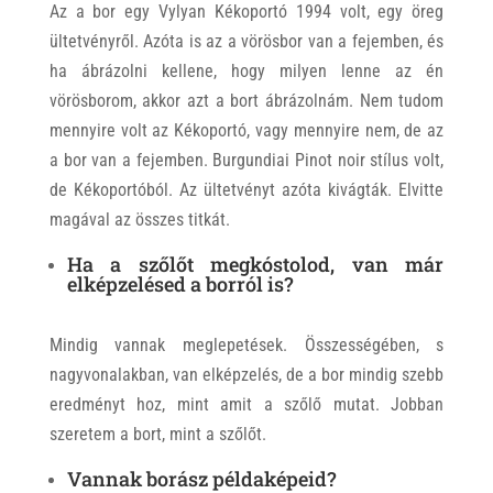
Az a bor egy Vylyan Kékoportó 1994 volt, egy öreg
ültetvényről. Azóta is az a vörösbor van a fejemben, és
ha ábrázolni kellene, hogy milyen lenne az én
vörösborom, akkor azt a bort ábrázolnám. Nem tudom
mennyire volt az Kékoportó, vagy mennyire nem, de az
a bor van a fejemben. Burgundiai Pinot noir stílus volt,
de Kékoportóból. Az ültetvényt azóta kivágták. Elvitte
magával az összes titkát.
Ha a szőlőt megkóstolod, van már
elképzelésed a borról is?
Mindig vannak meglepetések. Összességében, s
nagyvonalakban, van elképzelés, de a bor mindig szebb
eredményt hoz, mint amit a szőlő mutat. Jobban
szeretem a bort, mint a szőlőt.
Vannak borász példaképeid?