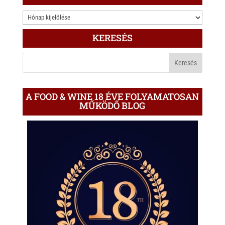
3.000
ÍRÁS
KERESÉS
A
BLOGON
A FOOD & WINE 18 ÉVE FOLYAMATOSAN
MŰKÖDŐ BLOG