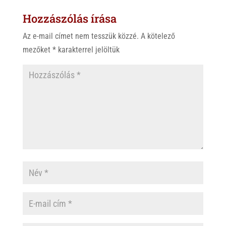
s
r
b
Hozzászólás írása
A
o
p
o
Az e-mail címet nem tesszük közzé.
A kötelező
p
k
mezőket
*
karakterrel jelöltük