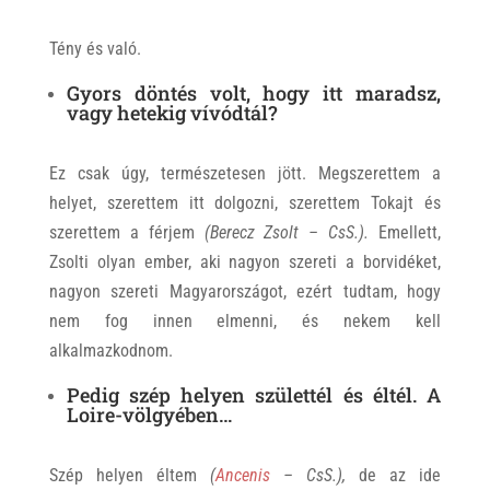
Tény és való.
Gyors döntés volt, hogy itt maradsz,
vagy hetekig vívódtál?
Ez csak úgy, természetesen jött. Megszerettem a
helyet, szerettem itt dolgozni, szerettem Tokajt és
szerettem a férjem
(Berecz Zsolt – CsS.).
Emellett,
Zsolti olyan ember, aki nagyon szereti a borvidéket,
nagyon szereti Magyarországot, ezért tudtam, hogy
nem fog innen elmenni, és nekem kell
alkalmazkodnom.
Pedig szép helyen születtél és éltél. A
Loire-völgyében…
Szép helyen éltem
(
Ancenis
– CsS.),
de az ide