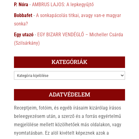
P. Nóra
-
AMBRUS LAJOS: A lepkegyűjtő
Bobbafet
-
A sonkapácolás titkai, avagy van-e magyar
sonka?
Egy utazó
-
EGY BIZARR VENDÉGLŐ – Micheller Csárda
(Szilsárkány)
KATEGÓRIÁK
KATEGÓRIÁK
ADATVÉDELEM
Receptjeim, fotóim, és egyéb írásaim kizárólag írásos
beleegyezésem után, a szerző és a forrás egyértelmű
megjelölése mellett közölhetőek más oldalakon, vagy
nyomtatásban. Ez alól kivételt képeznek azok a