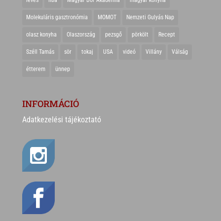
leves
liba
Magyar Bor Akadémia
magyar konyha
Molekuláris gasztronómia
MOMOT
Nemzeti Gulyás Nap
olasz konyha
Olaszország
pezsgő
pörkölt
Recept
Széll Tamás
sör
tokaj
USA
videó
Villány
Válság
étterem
ünnep
INFORMÁCIÓ
Adatkezelési tájékoztató