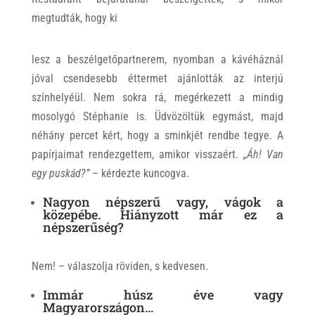
megtudták, hogy ki
lesz a beszélgetőpartnerem, nyomban a kávéháznál
jóval csendesebb éttermet ajánlották az interjú
színhelyéül. Nem sokra rá, megérkezett a mindig
mosolygó Stéphanie is. Üdvözöltük egymást, majd
néhány percet kért, hogy a sminkjét rendbe tegye. A
papírjaimat rendezgettem, amikor visszaért.
„Áh! Van
egy puskád?”
– kérdezte kuncogva.
Nagyon népszerű vagy, vágok a
közepébe. Hiányzott már ez a
népszerűség?
Nem! – válaszolja röviden, s kedvesen.
Immár húsz éve vagy
Magyarországon…