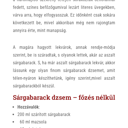
fedett, színes befőzőgumival lezárt literes üvegekben,
várva arra, hogy elfogyasszuk. Ez időnként csak sokára
következett be, mivel akkoriban még nem rajongtam
annyira érte, mint manapság.
A magára hagyott lekvárok, annak rendje-módja
szerint, be is száradtak, s olyanok lettek, akár az aszalt
sárgabarack. S, ha már aszalt sárgabarack lekvár, akkor
lássunk egy olyan finom sárgabarack dzsemet, amit
télen-nyáron készíthetünk, igény szerint,mivel aszalt
sárgabarackból készül.
Sárgabarack dzsem – főzés nélkül
Hozzávalók
:
200 ml szárított sárgabarack
60 ml mazsola