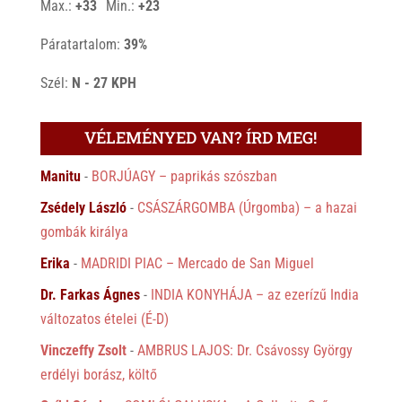
Max.:
+
33
Min.:
+
23
Páratartalom:
39%
Szél:
N - 27 KPH
VÉLEMÉNYED VAN? ÍRD MEG!
Manitu
-
BORJÚAGY – paprikás szószban
Zsédely László
-
CSÁSZÁRGOMBA (Úrgomba) – a hazai
gombák királya
Erika
-
MADRIDI PIAC – Mercado de San Miguel
Dr. Farkas Ágnes
-
INDIA KONYHÁJA – az ezerízű India
változatos ételei (É-D)
Vinczeffy Zsolt
-
AMBRUS LAJOS: Dr. Csávossy György
erdélyi borász, költő