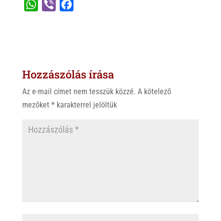
W
V
F
h
i
a
a
b
c
t
e
e
s
r
b
Hozzászólás írása
A
o
p
o
Az e-mail címet nem tesszük közzé.
A kötelező
p
k
mezőket
*
karakterrel jelöltük