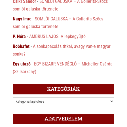
Csíki Sándor
-
SOMLÓI GALUSKA – A Gollerits-Szőcs
somlói galuska története
Nagy Imre
-
SOMLÓI GALUSKA – A Gollerits-Szőcs
somlói galuska története
P. Nóra
-
AMBRUS LAJOS: A lepkegyűjtő
Bobbafet
-
A sonkapácolás titkai, avagy van-e magyar
sonka?
Egy utazó
-
EGY BIZARR VENDÉGLŐ – Micheller Csárda
(Szilsárkány)
KATEGÓRIÁK
KATEGÓRIÁK
ADATVÉDELEM