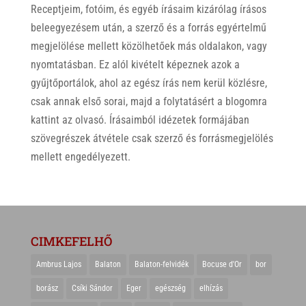
Receptjeim, fotóim, és egyéb írásaim kizárólag írásos
beleegyezésem után, a szerző és a forrás egyértelmű
megjelölése mellett közölhetőek más oldalakon, vagy
nyomtatásban. Ez alól kivételt képeznek azok a
gyűjtőportálok, ahol az egész írás nem kerül közlésre,
csak annak első sorai, majd a folytatásért a blogomra
kattint az olvasó. Írásaimból idézetek formájában
szövegrészek átvétele csak szerző és forrásmegjelölés
mellett engedélyezett.
CIMKEFELHŐ
Ambrus Lajos
Balaton
Balaton-felvidék
Bocuse d'Or
bor
borász
Csíki Sándor
Eger
egészség
elhízás