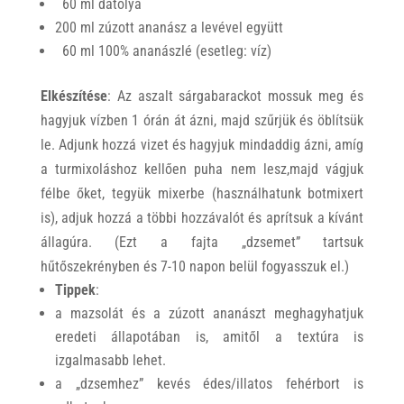
60 ml datolya
200 ml zúzott ananász a levével együtt
60 ml 100% ananászlé (esetleg: víz)
Elkészítése
: Az aszalt sárgabarackot mossuk meg és
hagyjuk vízben 1 órán át ázni, majd szűrjük és öblítsük
le. Adjunk hozzá vizet és hagyjuk mindaddig ázni, amíg
a turmixoláshoz kellően puha nem lesz,majd vágjuk
félbe őket, tegyük mixerbe (használhatunk botmixert
is), adjuk hozzá a többi hozzávalót és aprítsuk a kívánt
állagúra. (Ezt a fajta „dzsemet” tartsuk
hűtőszekrényben és 7-10 napon belül fogyasszuk el.)
Tippek
:
a mazsolát és a zúzott ananászt meghagyhatjuk
eredeti állapotában is, amitől a textúra is
izgalmasabb lehet.
a „dzsemhez” kevés édes/illatos fehérbort is