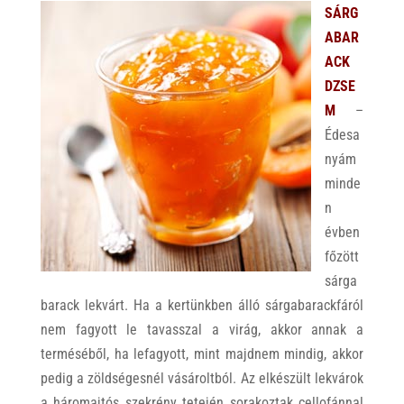
SÁRG
ABAR
ACK
DZSE
M
–
Édesa
nyám
minde
n
évben
főzött
sárga
barack lekvárt. Ha a kertünkben álló sárgabarackfáról
nem fagyott le tavasszal a virág, akkor annak a
terméséből, ha lefagyott, mint majdnem mindig, akkor
pedig a zöldségesnél vásároltból. Az elkészült lekvárok
a háromajtós szekrény tetején sorakoztak cellofánnal