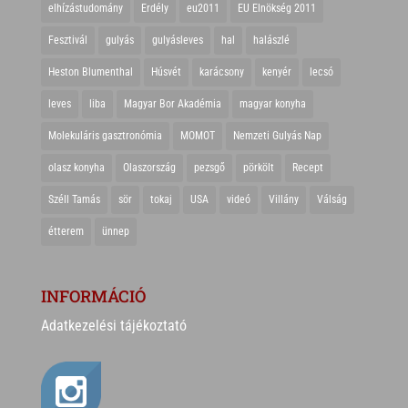
elhízástudomány
Erdély
eu2011
EU Elnökség 2011
Fesztivál
gulyás
gulyásleves
hal
halászlé
Heston Blumenthal
Húsvét
karácsony
kenyér
lecsó
leves
liba
Magyar Bor Akadémia
magyar konyha
Molekuláris gasztronómia
MOMOT
Nemzeti Gulyás Nap
olasz konyha
Olaszország
pezsgő
pörkölt
Recept
Széll Tamás
sör
tokaj
USA
videó
Villány
Válság
étterem
ünnep
INFORMÁCIÓ
Adatkezelési tájékoztató