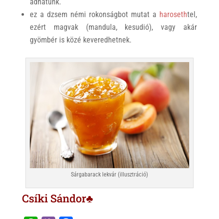
adhatunk.
ez a dzsem némi rokonságbot mutat a
haroseth
tel,
ezért magvak (mandula, kesudió), vagy akár
gyömbér is közé keveredhetnek.
Sárgabarack lekvár (illusztráció)
Csíki Sándor♣