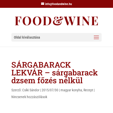
info@foodandwine.hu
Oldal kiválasztása
SÁRGABARACK
LEKVÁR – sárgabarack
dzsem főzés nélkül
Szerző:
Csíki Sándor
|
2015/07/30
|
magyar konyha
,
Recept
|
Nincsenek hozzászólások