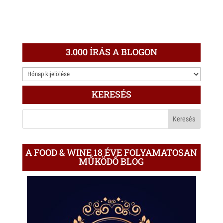
3.000 ÍRÁS A BLOGON
3.000
ÍRÁS
KERESÉS
A
BLOGON
A FOOD & WINE 18 ÉVE FOLYAMATOSAN
MŰKÖDŐ BLOG