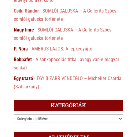
erdélyi borász, költő
Csíki Sándor
-
SOMLÓI GALUSKA – A Gollerits-Szőcs
somlói galuska története
Nagy Imre
-
SOMLÓI GALUSKA – A Gollerits-Szőcs
somlói galuska története
P. Nóra
-
AMBRUS LAJOS: A lepkegyűjtő
Bobbafet
-
A sonkapácolás titkai, avagy van-e magyar
sonka?
Egy utazó
-
EGY BIZARR VENDÉGLŐ – Micheller Csárda
(Szilsárkány)
KATEGÓRIÁK
KATEGÓRIÁK