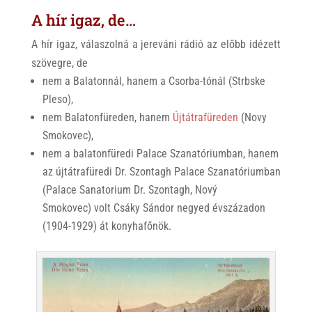
A hír igaz, de…
A hír igaz, válaszolná a jereváni rádió az előbb idézett
szövegre, de
nem a Balatonnál, hanem a Csorba-tónál (Strbske
Pleso),
nem Balatonfüreden, hanem
Újtátrafüreden
(Novy
Smokovec),
nem a balatonfüredi Palace Szanatóriumban, hanem
az újtátrafüredi Dr. Szontagh Palace Szanatóriumban
(Palace Sanatorium Dr. Szontagh, Nový
Smokovec) volt Csáky Sándor negyed évszázadon
(1904-1929) át konyhafőnök.