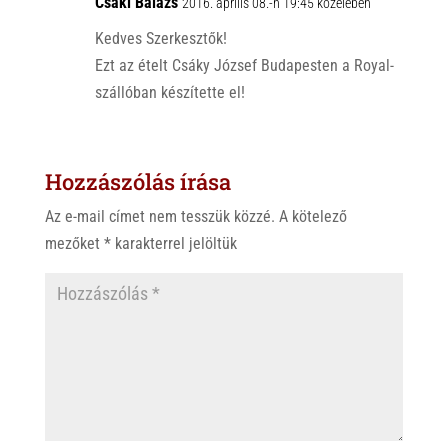
p
o
Csáki Balázs
2016. április 08.-n 19:45 közelében
p
k
Kedves Szerkesztők!
Ezt az ételt Csáky József Budapesten a Royal-
szállóban készítette el!
Hozzászólás írása
Az e-mail címet nem tesszük közzé.
A kötelező
mezőket
*
karakterrel jelöltük