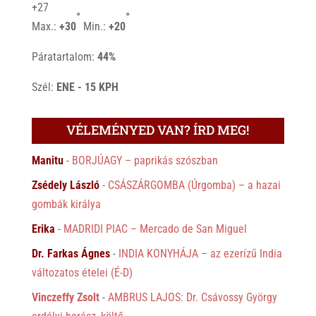
+
27
°
°
Max.:
+
30
Min.:
+
20
Páratartalom:
44%
Szél:
ENE - 15 KPH
VÉLEMÉNYED VAN? ÍRD MEG!
Manitu
-
BORJÚAGY – paprikás szószban
Zsédely László
-
CSÁSZÁRGOMBA (Úrgomba) – a hazai
gombák királya
Erika
-
MADRIDI PIAC – Mercado de San Miguel
Dr. Farkas Ágnes
-
INDIA KONYHÁJA – az ezerízű India
változatos ételei (É-D)
Vinczeffy Zsolt
-
AMBRUS LAJOS: Dr. Csávossy György