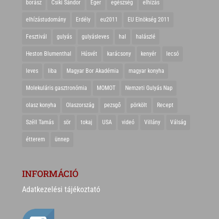
borász
Csíki Sándor
Eger
egészség
elhízás
elhízástudomány
Erdély
eu2011
EU Elnökség 2011
Fesztivál
gulyás
gulyásleves
hal
halászlé
Heston Blumenthal
Húsvét
karácsony
kenyér
lecsó
leves
liba
Magyar Bor Akadémia
magyar konyha
Molekuláris gasztronómia
MOMOT
Nemzeti Gulyás Nap
olasz konyha
Olaszország
pezsgő
pörkölt
Recept
Széll Tamás
sör
tokaj
USA
videó
Villány
Válság
étterem
ünnep
INFORMÁCIÓ
Adatkezelési tájékoztató