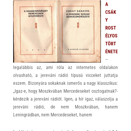
A
CSÁK
Y
ROST
ÉLYOS
TÖRT
ÉNETE
–
legalábbis az, ami róla az internetes oldalakon
olvasható, a jereváni rádió típusú vicceket juttatja
eszem. Bizonyára sokaknak ismerős a nagy klasszikus:
„Igaz-e, hogy Moszkvában Mercedeseket osztogatnak?-
kérdezik a jereváni rádiót. Igen, a hír igaz, válaszolja a
jereváni rádió, de nem Moszkvában, hanem
Leningrádban, nem Mercedeseket, hanem