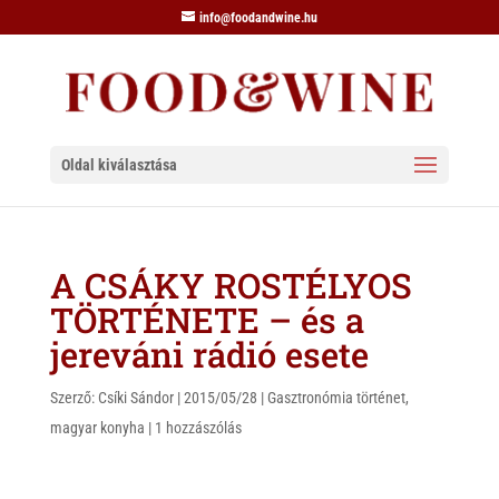
info@foodandwine.hu
Oldal kiválasztása
A CSÁKY ROSTÉLYOS
TÖRTÉNETE – és a
jereváni rádió esete
Szerző:
Csíki Sándor
|
2015/05/28
|
Gasztronómia történet
,
magyar konyha
|
1 hozzászólás