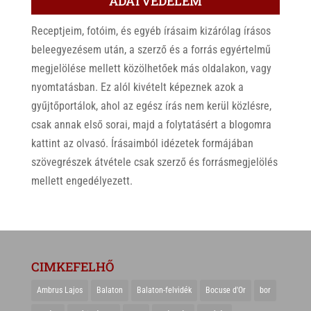
ADATVÉDELEM
Receptjeim, fotóim, és egyéb írásaim kizárólag írásos
beleegyezésem után, a szerző és a forrás egyértelmű
megjelölése mellett közölhetőek más oldalakon, vagy
nyomtatásban. Ez alól kivételt képeznek azok a
gyűjtőportálok, ahol az egész írás nem kerül közlésre,
csak annak első sorai, majd a folytatásért a blogomra
kattint az olvasó. Írásaimból idézetek formájában
szövegrészek átvétele csak szerző és forrásmegjelölés
mellett engedélyezett.
CIMKEFELHŐ
Ambrus Lajos
Balaton
Balaton-felvidék
Bocuse d'Or
bor