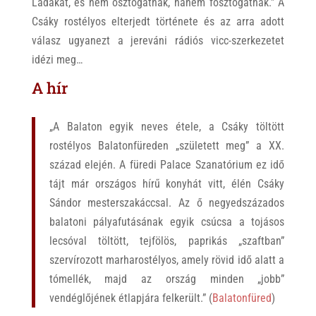
Ladákat, és nem osztogatnak, hanem fosztogatnak.” A
Csáky rostélyos elterjedt története és az arra adott
válasz ugyanezt a jereváni rádiós vicc-szerkezetet
idézi meg…
A hír
„A Balaton egyik neves étele, a Csáky töltött
rostélyos Balatonfüreden „született meg” a XX.
század elején. A füredi Palace Szanatórium ez idő
tájt már országos hírű konyhát vitt, élén Csáky
Sándor mesterszakáccsal. Az ő negyedszázados
balatoni pályafutásának egyik csúcsa a tojásos
lecsóval töltött, tejfölös, paprikás „szaftban”
szervírozott marharostélyos, amely rövid idő alatt a
tómellék, majd az ország minden „jobb”
vendéglőjének étlapjára felkerült.” (
Balatonfüred
)