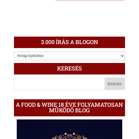
3.000 ÍRÁS A BLOGON
3.000
ÍRÁS
KERESÉS
A
BLOGON
A FOOD & WINE 18 ÉVE FOLYAMATOSAN
MŰKÖDŐ BLOG