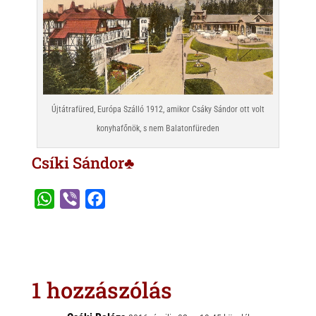
Újtátrafüred, Európa Szálló 1912, amikor Csáky Sándor ott volt
konyhafőnök, s nem Balatonfüreden
Csíki Sándor♣
W
V
F
h
i
a
a
b
c
t
e
e
s
r
b
1 hozzászólás
A
o