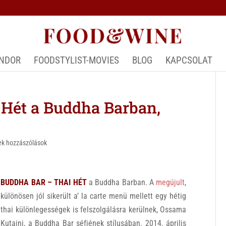
ÁNDOR
FOODSTYLIST-MOVIES
BLOG
KAPCSOLAT
Hét a Buddha Barban,
ek hozzászólások
BUDDHA BAR – THAI HÉT
a Buddha Barban. A
megújult
,
különösen jól sikerült a’ la carte menü mellett egy hétig
thai különlegességek is felszolgálásra kerülnek, Ossama
Kutaini, a Buddha Bar séfjének stílusában. 2014. április