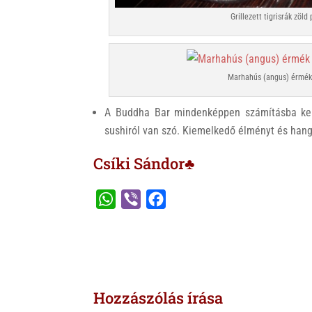
Grillezett tigrisrák zöld
Marhahús (angus) érmék 
A Buddha Bar mindenképpen számításba kell, 
sushiról van szó. Kiemelkedő élményt és hang
Csíki Sándor♣
W
V
F
h
i
a
a
b
c
t
e
e
s
r
b
Hozzászólás írása
A
o