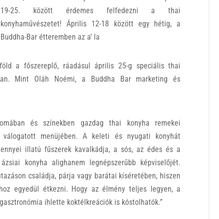
19-25. között érdemes felfedezni a thai
konyhaművészetet! Április 12-18 között egy hétig, a
Buddha-Bar étteremben az a’ la
ld a főszereplő, ráadásul április 25-g speciális thai
árban. Mint Oláh Noémi, a Buddha Bar marketing és
aromában és színekben gazdag thai konyha remekei
válogatott menüjében. A keleti és nyugati konyhát
ennyei illatú fűszerek kavalkádja, a sós, az édes és a
 ázsiai konyha alighanem legnépszerűbb képviselőjét.
tazáson családja, párja vagy barátai kíséretében, hiszen
 hoz egyedül étkezni. Hogy az élmény teljes legyen, a
asztronómia ihlette koktélkreációk is kóstolhatók.”