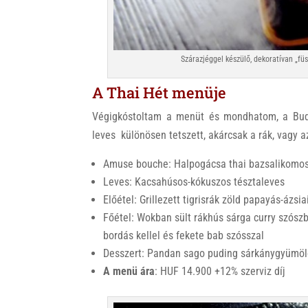
Szárazjéggel készülő, dekoratívan „füs
A Thai Hét menüje
Végigkóstoltam a menüt és mondhatom, a Bud
leves különösen tetszett, akárcsak a rák, vagy 
Amuse bouche: Halpogácsa thai bazsalikomos
Leves: Kacsahúsos-kókuszos tésztaleves
Előétel: Grillezett tigrisrák zöld papayás-ázsi
Főétel: Wokban sült rákhús sárga curry szósz
bordás kellel és fekete bab szósszal
Desszert: Pandan sago puding sárkánygyümölc
A menü ára
: HUF 14.900 +12% szerviz díj