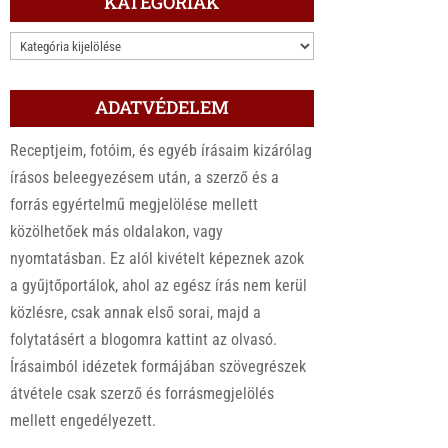
KATEGÓRIÁK
KATEGÓRIÁK
ADATVÉDELEM
Receptjeim, fotóim, és egyéb írásaim kizárólag
írásos beleegyezésem után, a szerző és a
forrás egyértelmű megjelölése mellett
közölhetőek más oldalakon, vagy
nyomtatásban. Ez alól kivételt képeznek azok
a gyűjtőportálok, ahol az egész írás nem kerül
közlésre, csak annak első sorai, majd a
folytatásért a blogomra kattint az olvasó.
Írásaimból idézetek formájában szövegrészek
átvétele csak szerző és forrásmegjelölés
mellett engedélyezett.