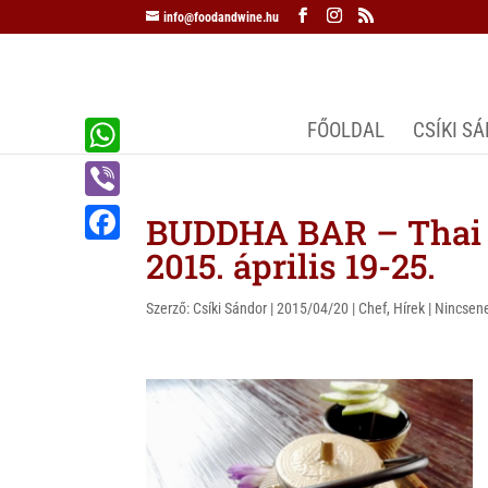
info@foodandwine.hu
FŐOLDAL
CSÍKI S
W
h
V
BUDDHA BAR – Thai 
a
i
2015. április 19-25.
F
t
b
a
s
Szerző:
Csíki Sándor
|
2015/04/20
|
Chef
,
Hírek
|
Nincsen
e
c
A
r
e
p
b
p
o
o