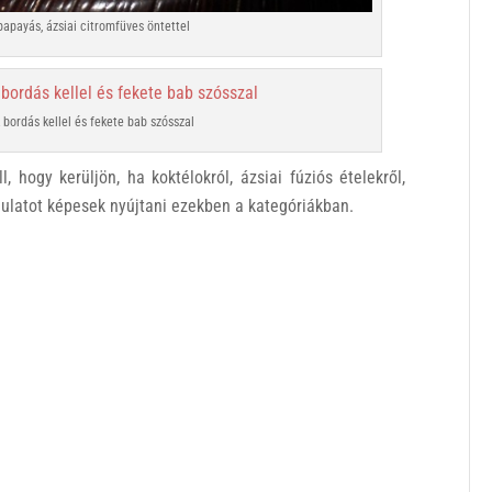
 papayás, ázsiai citromfüves öntettel
bordás kellel és fekete bab szósszal
hogy kerüljön, ha koktélokról, ázsiai fúziós ételekről,
ulatot képesek nyújtani ezekben a kategóriákban.