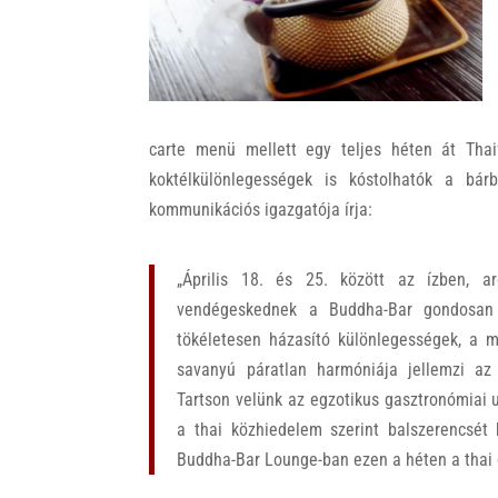
k
carte menü mellett egy teljes héten át Thaifö
koktélkülönlegességek is kóstolhatók a b
kommunikációs igazgatója írja:
„Április 18. és 25. között az ízben, 
vendégeskednek a Buddha-Bar gondosan 
tökéletesen házasító különlegességek, a m
savanyú páratlan harmóniája jellemzi az
Tartson velünk az egzotikus gasztronómiai u
a thai közhiedelem szerint balszerencsét
Buddha-Bar Lounge-ban ezen a héten a thai g