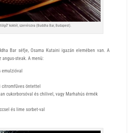
tölgő” koktél, szervírozva (Buddha Bar, Budapest).
dha Bar séfje, Osama Kutaini igazán elemében van. A
az angus-steak. A menü:
 emulzióval
ai citromfűves öntettel
ban cukorborsóval és chilivel, vagy Marhahús érmék
csel és lime sorbet-val