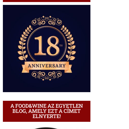
A FOOD&WINE AZ EGYETLEN
BLOG, AMELY EZT A CÍMET
ELNYERTE!