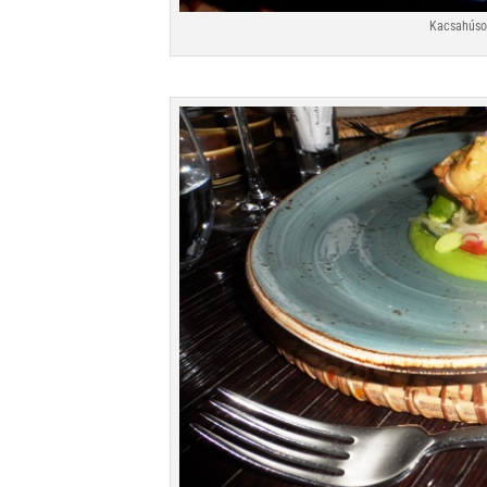
Kacsahúsos