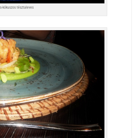
-kókuszos tésztaleves