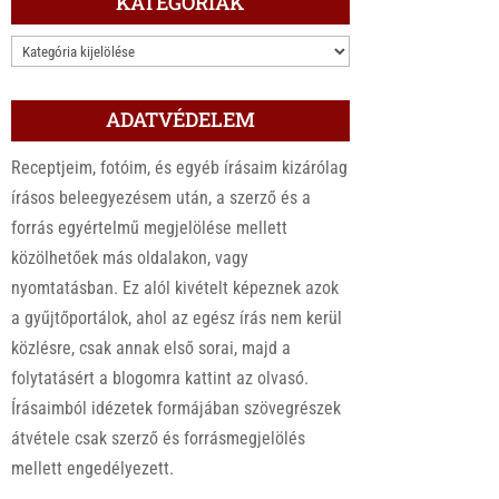
KATEGÓRIÁK
KATEGÓRIÁK
ADATVÉDELEM
Receptjeim, fotóim, és egyéb írásaim kizárólag
írásos beleegyezésem után, a szerző és a
forrás egyértelmű megjelölése mellett
közölhetőek más oldalakon, vagy
nyomtatásban. Ez alól kivételt képeznek azok
a gyűjtőportálok, ahol az egész írás nem kerül
közlésre, csak annak első sorai, majd a
folytatásért a blogomra kattint az olvasó.
Írásaimból idézetek formájában szövegrészek
átvétele csak szerző és forrásmegjelölés
mellett engedélyezett.