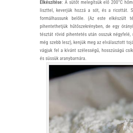
Elkészítése
: A sütőt melegítsük elő 200°C hőmér
liszttel, keverjük hozzá a sót, és a ricottát.
formálhassunk belőle. (Az este elkészült t
pihentethetjük hűtőszekrényben, de egy órány
tésztát rövid pihentetés után osszuk négyfelé, n
még szebb lesz), kenjük meg az elválasztott toj
vágjuk fel a kívánt szélességű, hosszúságú csík
és süssük aranybarnára.