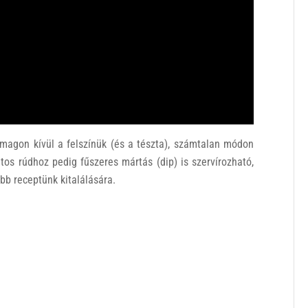
ymagon kívül a felszínük (és a tészta), számtalan módon
jtos rúdhoz pedig fűszeres mártás (dip) is szervírozható,
abb receptünk kitalálására.