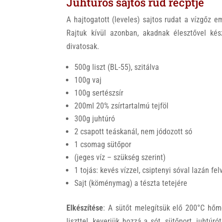
Juhtúrós sajtos rúd recptje
A hajtogatott (leveles) sajtos rudat a vízgőz e
Rajtuk kívül azonban, akadnak élesztővel kés
divatosak.
500g liszt (BL-55), szitálva
100g vaj
100g sertészsír
200ml 20% zsírtartalmú tejföl
300g juhtúró
2 csapott teáskanál, nem jódozott só
1 csomag sütőpor
(jeges víz – szükség szerint)
1 tojás: kevés vízzel, csiptenyi sóval lazán fe
Sajt (köménymag) a tészta tetejére
Elkészítése
: A sütőt melegítsük elő 200°C hőmér
liszttel, keverjük hozzá a sót, sütőport, juhtúró