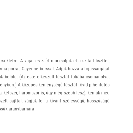
ékletre. A vajat és zsírt morzsoljuk el a szitált liszttel,
gyma porral, Cayenne borssal. Adjuk hozzá a tojássárgáját
k belőle. (Az este elkészült tésztát fóliába csomagolva,
krényben.) A közepes keménységű tésztát rövid pihentetés
is, kétszer, háromszor is, úgy még szebb lesz), kenjük meg
szelt sajttal, vágjuk fel a kívánt szélességű, hosszúságú
üssük aranybarnára