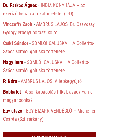
Dr. Farkas Ágnes
-
INDIA KONYHÁJA – az
ezerízű India változatos ételei (É-D)
Vinczeffy Zsolt
-
AMBRUS LAJOS: Dr. Csávossy
György erdélyi borász, költő
Csíki Sándor
-
SOMLÓI GALUSKA – A Gollerits-
Szőcs somlói galuska története
Nagy Imre
-
SOMLÓI GALUSKA – A Gollerits-
Szőcs somlói galuska története
P. Nóra
-
AMBRUS LAJOS: A lepkegyűjtő
Bobbafet
-
A sonkapácolás titkai, avagy van-e
magyar sonka?
Egy utazó
-
EGY BIZARR VENDÉGLŐ – Micheller
Csárda (Szilsárkány)