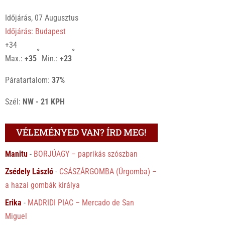
Időjárás, 07 Augusztus
Időjárás: Budapest
+
34
°
°
Max.:
+
35
Min.:
+
23
Páratartalom:
37%
Szél:
NW - 21 KPH
VÉLEMÉNYED VAN? ÍRD MEG!
Manitu
-
BORJÚAGY – paprikás szószban
Zsédely László
-
CSÁSZÁRGOMBA (Úrgomba) –
a hazai gombák királya
Erika
-
MADRIDI PIAC – Mercado de San
Miguel