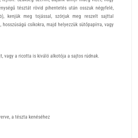
nységű tésztát rövid pihentetés után osszuk négyfelé,
b), kenjük meg tojással, szórjuk meg reszelt sajttal
, hosszúságú csíkokra, majd helyezzük sütőpapírra, vagy
, vagy a ricotta is kiváló alkotója a sajtos rúdnak.
lverve, a tészta kenéséhez