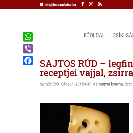
info@foodandwine.hu
FŐOLDAL
CSÍKI S
W
h
V
SAJTOS RÚD – legfin
a
i
receptjei vajjal, zsírra
F
t
b
a
s
Szerző:
Csíki Sándor
|
2015/04/14
|
magyar konyha
,
Rece
e
c
A
r
e
p
b
p
o
o