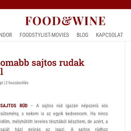
ÁNDOR
FOODSTYLIST-MOVIES
BLOG
KAPCSOLAT
omabb sajtos rudak
l
pt
|
2 hozzászólás
SAJTOS RÚD
– A sajtos rúd igazán népszerű sós
sütemény, s nekem is az egyik kedvencem. Ha nincs
időm, mélyhűtött leveles tésztából készítem, de azért, a
saját házi gyúrás az igazi. A sajtos rúdhoz