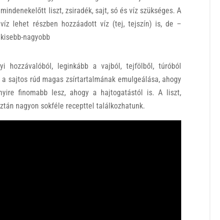
mindenekelőtt liszt, zsiradék, sajt, só és víz szükséges. A
víz lehet részben hozzáadott víz (tej, tejszín) is, de –
kisebb-nagyobb
hozzávalóból, leginkább a vajból, tejfölből, túróból
b a sajtos rúd magas zsírtartalmának emulgeálása, ahogy
yire finomabb lesz, ahogy a hajtogatástól is. A liszt,
 aztán nagyon sokféle recepttel találkozhatunk.