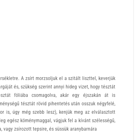
ékletre. A zsírt morzsoljuk el a szitált liszttel, keverjük
árgáját és, szükség szerint annyi hideg vizet, hogy tésztát
észtát fóliába csomagolva, akár egy éjszakán át is
ménységű tésztát rövid pihentetés után osszuk négyfelé,
szor is, úgy még szebb lesz), kenjük meg az elválasztott
etleg egész köménymaggal, vágjuk fel a kívánt szélességű,
, vagy zsírozott tepsire, és süssük aranybarnára