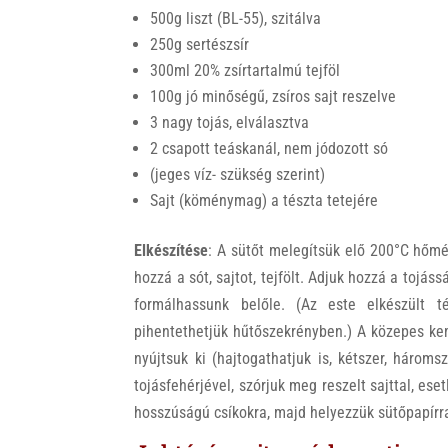
500g liszt (BL-55), szitálva
250g sertészsír
300ml 20% zsírtartalmú tejföl
100g jó minőségű, zsíros sajt reszelve
3 nagy tojás, elválasztva
2 csapott teáskanál, nem jódozott só
(jeges víz- szükség szerint)
Sajt (köménymag) a tészta tetejére
Elkészítése
: A sütőt melegítsük elő 200°C hőmérs
hozzá a sót, sajtot, tejfölt. Adjuk hozzá a tojáss
formálhassunk belőle. (Az este elkészült t
pihentethetjük hűtőszekrényben.) A közepes ke
nyújtsuk ki (hajtogathatjuk is, kétszer, három
tojásfehérjével, szórjuk meg reszelt sajttal, es
hosszúságú csíkokra, majd helyezzük sütőpapírra