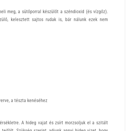
meli meg, a sütőporral készülőt a széndioxid (és vízgőz).
zülő, kelesztett sajtos rudak is, bár nálunk ezek nem
lverve, a tészta kenéséhez
sékletre. A hideg vajat és zsírt morzsoljuk el a szitált
t, tejfölt. Szükség szerint, adjunk annyi hideg vizet, hogy