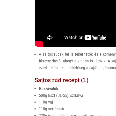
A sajtos rudak fel is tekerhetők és a kömén
fűszerezhető, ahogy a videón is látszik. A sa
ezért aztán, akad lehetőség a saját, legfinom
Sajtos rúd recept (1.)
Hozzávalók
:
500g liszt (BL-55), szitálva
110g vaj
110g sertészsír
220g jó minőségű, zsíros sajt reszelve