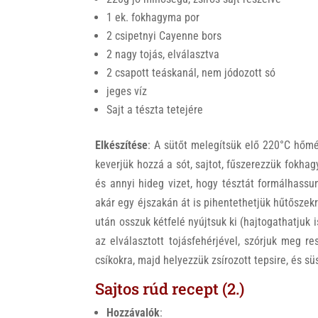
1 ek. fokhagyma por
2 csipetnyi Cayenne bors
2 nagy tojás, elválasztva
2 csapott teáskanál, nem jódozott só
jeges víz
Sajt a tészta tetejére
Elkészítése
: A sütőt melegítsük elő 220°C hőmérs
keverjük hozzá a sót, sajtot, fűszerezzük fokha
és annyi hideg vizet, hogy tésztát formálhassun
akár egy éjszakán át is pihentethetjük hűtősze
után osszuk kétfelé nyújtsuk ki (hajtogathatjuk 
az elválasztott tojásfehérjével, szórjuk meg re
csíkokra, majd helyezzük zsírozott tepsire, és s
Sajtos rúd recept (2.)
Hozzávalók
: