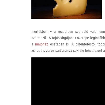
k
mértékben – a receptben szereplő valamennyi 
származik. A tojássárgájának szerepe leginkáb
a
majonéz
esetében is. A pihentetéstől többn
zsiradék, víz és sajt aránya sokféle lehet, ezért