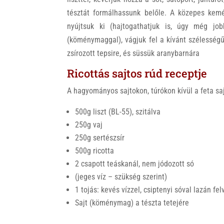
tésztát formálhassunk belőle. A közepes kemé
nyújtsuk ki (hajtogathatjuk is, úgy még job
(köménymaggal), vágjuk fel a kívánt szélességű
zsírozott tepsire, és süssük aranybarnára
Ricottás sajtos rúd receptje
A hagyományos sajtokon, túrókon kívül a feta sajt
500g liszt (BL-55), szitálva
250g vaj
250g sertészsír
500g ricotta
2 csapott teáskanál, nem jódozott só
(jeges víz – szükség szerint)
1 tojás: kevés vízzel, csiptenyi sóval lazán fe
Sajt (köménymag) a tészta tetejére