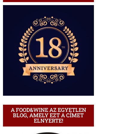
A FOOD&WINE AZ EGYETLEN
BLOG, AMELY EZT A CÍMET
ELNYERTE!