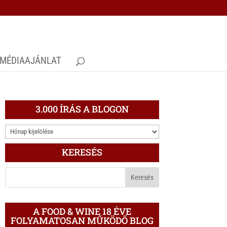
MÉDIAAJÁNLAT
3.000 ÍRÁS A BLOGON
3.000
ÍRÁS
KERESÉS
A
BLOGON
A FOOD & WINE 18 ÉVE
FOLYAMATOSAN MŰKÖDŐ BLOG