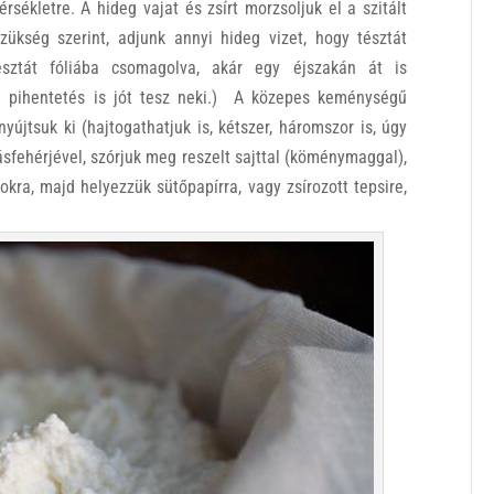
sékletre. A hideg vajat és zsírt morzsoljuk el a szitált
 Szükség szerint, adjunk annyi hideg vizet, hogy tésztát
észtát fóliába csomagolva, akár egy éjszakán át is
i pihentetés is jót tesz neki.) A közepes keménységű
yújtsuk ki (hajtogathatjuk is, kétszer, háromszor is, úgy
ásfehérjével, szórjuk meg reszelt sajttal (köménymaggal),
okra, majd helyezzük sütőpapírra, vagy zsírozott tepsire,