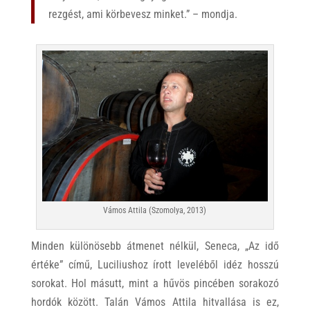
rezgést, ami körbevesz minket.” – mondja.
Vámos Attila (Szomolya, 2013)
Minden különösebb átmenet nélkül, Seneca, „Az idő
értéke” című, Luciliushoz írott leveléből idéz hosszú
sorokat. Hol másutt, mint a hűvös pincében sorakozó
hordók között. Talán Vámos Attila hitvallása is ez,