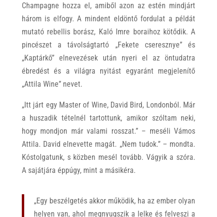
Champagne hozza el, amiből azon az estén mindjárt
három is elfogy. A mindent eldöntő fordulat a példát
mutató rebellis borász, Kaló Imre boraihoz kötődik. A
pincészet a távolságtartó „Fekete cseresznye” és
„Kaptárkő” elnevezések után nyeri el az öntudatra
ébredést és a világra nyitást egyaránt megjelenítő
„Attila Wine” nevet.
„Itt járt egy Master of Wine, David Bird, Londonból. Már
a huszadik tételnél tartottunk, amikor szóltam neki,
hogy mondjon már valami rosszat.” – meséli Vámos
Attila. David elnevette magát. „Nem tudok.” – mondta.
Kóstolgatunk, s közben mesél tovább. Vágyik a szóra.
A sajátjára éppúgy, mint a másikéra.
„Egy beszélgetés akkor működik, ha az ember olyan
helyen van, ahol megnyugszik a lelke és felveszi a