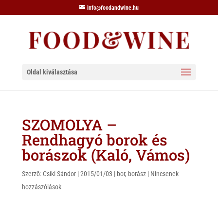
info@foodandwine.hu
Oldal kiválasztása
SZOMOLYA –
Rendhagyó borok és
borászok (Kaló, Vámos)
Szerző:
Csíki Sándor
|
2015/01/03
|
bor
,
borász
|
Nincsenek
hozzászólások