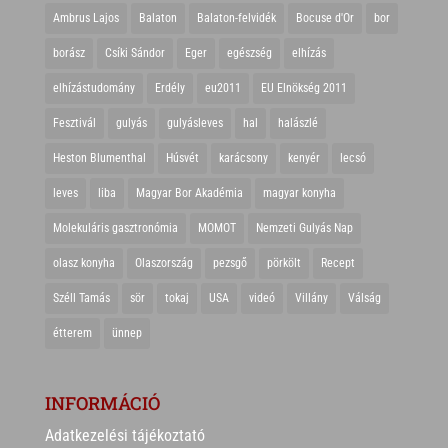
Ambrus Lajos
Balaton
Balaton-felvidék
Bocuse d'Or
bor
borász
Csíki Sándor
Eger
egészség
elhízás
elhízástudomány
Erdély
eu2011
EU Elnökség 2011
Fesztivál
gulyás
gulyásleves
hal
halászlé
Heston Blumenthal
Húsvét
karácsony
kenyér
lecsó
leves
liba
Magyar Bor Akadémia
magyar konyha
Molekuláris gasztronómia
MOMOT
Nemzeti Gulyás Nap
olasz konyha
Olaszország
pezsgő
pörkölt
Recept
Széll Tamás
sör
tokaj
USA
videó
Villány
Válság
étterem
ünnep
INFORMÁCIÓ
Adatkezelési tájékoztató