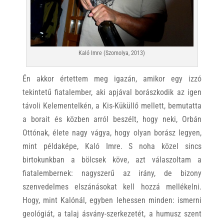
Kaló Imre (Szomolya, 2013)
Én akkor értettem meg igazán, amikor egy izzó
tekintetű fiatalember, aki apjával borászkodik az igen
távoli Kelementelkén, a Kis-Küküllő mellett, bemutatta
a borait és közben arról beszélt, hogy neki, Orbán
Ottónak, élete nagy vágya, hogy olyan borász legyen,
mint példaképe, Kaló Imre. S noha közel sincs
birtokunkban a bölcsek köve, azt válaszoltam a
fiatalembernek: nagyszerű az irány, de bizony
szenvedelmes elszánásokat kell hozzá mellékelni.
Hogy, mint Kalónál, egyben lehessen minden: ismerni
geológiát, a talaj ásvány-szerkezetét, a humusz szent