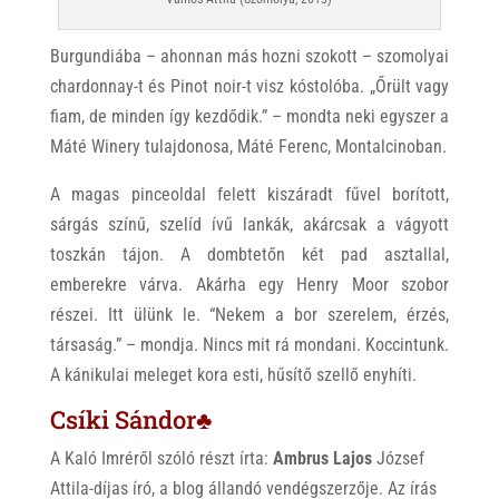
Burgundiába – ahonnan más hozni szokott – szomolyai
chardonnay-t és Pinot noir-t visz kóstolóba. „Őrült vagy
fiam, de minden így kezdődik.” – mondta neki egyszer a
Máté Winery tulajdonosa, Máté Ferenc, Montalcinoban.
A magas pinceoldal felett kiszáradt fűvel borított,
sárgás színű, szelíd ívű lankák, akárcsak a vágyott
toszkán tájon. A dombtetőn két pad asztallal,
emberekre várva. Akárha egy Henry Moor szobor
részei. Itt ülünk le. “Nekem a bor szerelem, érzés,
társaság.” – mondja. Nincs mit rá mondani. Koccintunk.
A kánikulai meleget kora esti, hűsítő szellő enyhíti.
Csíki Sándor♣
A Kaló Imréről szóló részt írta:
Ambrus Lajos
József
Attila-díjas író, a blog állandó vendégszerzője. Az írás