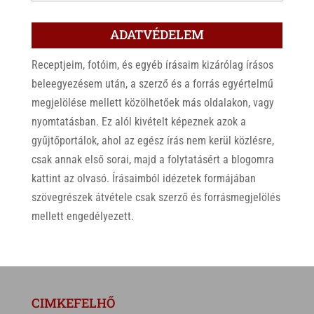
ADATVÉDELEM
Receptjeim, fotóim, és egyéb írásaim kizárólag írásos
beleegyezésem után, a szerző és a forrás egyértelmű
megjelölése mellett közölhetőek más oldalakon, vagy
nyomtatásban. Ez alól kivételt képeznek azok a
gyűjtőportálok, ahol az egész írás nem kerül közlésre,
csak annak első sorai, majd a folytatásért a blogomra
kattint az olvasó. Írásaimból idézetek formájában
szövegrészek átvétele csak szerző és forrásmegjelölés
mellett engedélyezett.
CIMKEFELHŐ