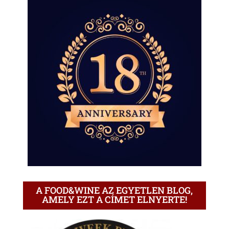
A FOOD&WINE AZ EGYETLEN BLOG,
AMELY EZT A CÍMET ELNYERTE!