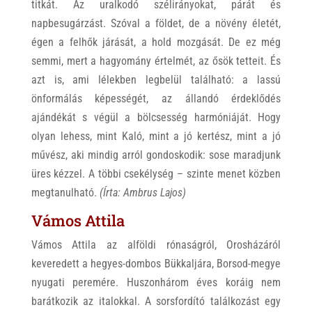
titkát. Az uralkodó szélirányokat, párát és
napbesugárzást. Szóval a földet, de a növény életét,
égen a felhők járását, a hold mozgását. De ez még
semmi, mert a hagyomány értelmét, az ősök tetteit. És
azt is, ami lélekben legbelül található: a lassú
önformálás képességét, az állandó érdeklődés
ajándékát s végül a bölcsesség harmóniáját. Hogy
olyan lehess, mint Kaló, mint a jó kertész, mint a jó
művész, aki mindig arról gondoskodik: sose maradjunk
üres kézzel. A többi csekélység – szinte menet közben
megtanulható.
(Írta: Ambrus Lajos)
Vámos Attila
Vámos Attila az alföldi rónaságról, Orosházáról
keveredett a hegyes-dombos Bükkaljára, Borsod-megye
nyugati peremére. Huszonhárom éves koráig nem
barátkozik az italokkal. A sorsfordító találkozást egy