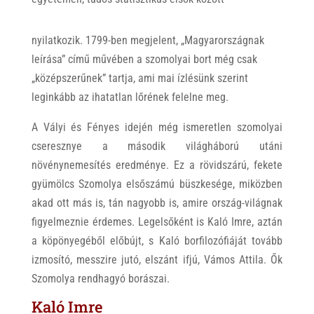
nyilatkozik. 1799-ben megjelent, „Magyarországnak
leírása” című művében a szomolyai bort még csak
„középszerűnek” tartja, ami mai ízlésünk szerint
leginkább az ihatatlan lőrének felelne meg.
A Vályi és Fényes idején még ismeretlen szomolyai
cseresznye a második világháború utáni
növénynemesítés eredménye. Ez a rövidszárú, fekete
gyümölcs Szomolya elsőszámú büszkesége, miközben
akad ott más is, tán nagyobb is, amire ország-világnak
figyelmeznie érdemes. Legelsőként is Kaló Imre, aztán
a köpönyegéből előbújt, s Kaló borfilozófiáját tovább
izmosító, messzire jutó, elszánt ifjú, Vámos Attila. Ők
Szomolya rendhagyó borászai.
Kaló Imre