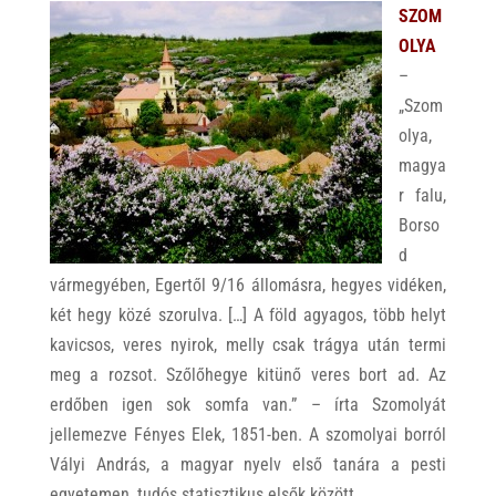
SZOM
OLYA
–
„Szom
olya,
magya
r falu,
Borso
d
vármegyében, Egertől 9/16 állomásra, hegyes vidéken,
két hegy közé szorulva. […] A föld agyagos, több helyt
kavicsos, veres nyirok, melly csak trágya után termi
meg a rozsot. Szőlőhegye kitünő veres bort ad. Az
erdőben igen sok somfa van.” – írta Szomolyát
jellemezve Fényes Elek, 1851-ben. A szomolyai borról
Vályi András, a magyar nyelv első tanára a pesti
egyetemen, tudós statisztikus elsők között