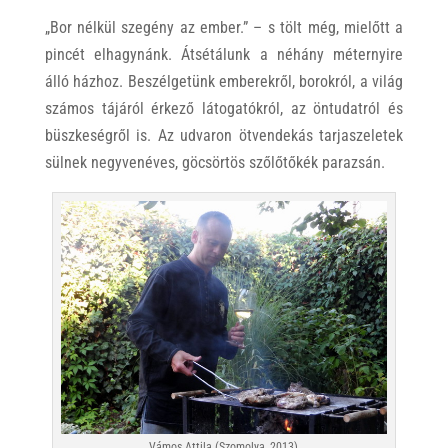
„Bor nélkül szegény az ember.” – s tölt még, mielőtt a
pincét elhagynánk. Átsétálunk a néhány méternyire
álló házhoz. Beszélgetünk emberekről, borokról, a világ
számos tájáról érkező látogatókról, az öntudatról és
büszkeségről is. Az udvaron ötvendekás tarjaszeletek
sülnek negyvenéves, göcsörtös szőlőtőkék parazsán.
Vámos Attila (Szomolya, 2013)