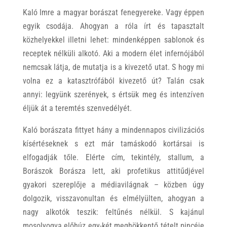
Kaló Imre a magyar borászat fenegyereke. Vagy éppen
egyik csodája. Ahogyan a róla írt és tapasztalt
közhelyekkel illetni lehet: mindenképpen sablonok és
receptek nélküli alkotó. Aki a modern élet infernójából
nemcsak látja, de mutatja is a kivezető utat. S hogy mi
volna ez a katasztrófából kivezető út? Talán csak
annyi: legyünk szerények, s értsük meg és intenzíven
éljük át a teremtés szenvedélyét.
Kaló borászata fittyet hány a mindennapos civilizációs
kísértéseknek s ezt már tamáskodó kortársai is
elfogadják tőle. Elérte cím, tekintély, stallum, a
Borászok Borásza lett, aki profetikus attitűdjével
gyakori szereplője a médiavilágnak – közben úgy
dolgozik, visszavonultan és elmélyülten, ahogyan a
nagy alkotók teszik: feltűnés nélkül. S kajánul
mosolyogva előhúz egy-két meghökkentő tételt pincéje