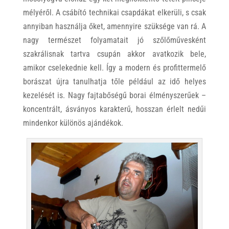
mélyéről. A csábító technikai csapdákat elkerüli, s csak
annyiban használja őket, amennyire szüksége van rá. A
nagy természet folyamatait jó szőlőművesként
szakrálisnak tartva csupán akkor avatkozik bele,
amikor cselekednie kell. Így a modern és profittermelő
borászat újra tanulhatja tőle például az idő helyes
kezelését is. Nagy fajtabőségű borai élményszerűek –
koncentrált, ásványos karakterű, hosszan érlelt nedűi
mindenkor különös ajándékok.