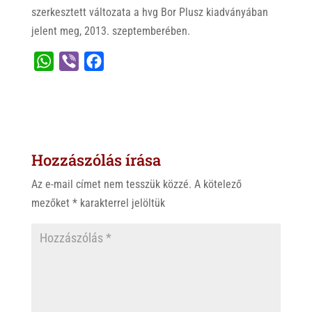
szerkesztett változata a hvg Bor Plusz kiadványában
jelent meg, 2013. szeptemberében.
W
V
F
h
i
a
a
b
c
t
e
e
s
r
b
Hozzászólás írása
A
o
p
o
Az e-mail címet nem tesszük közzé.
A kötelező
p
k
mezőket
*
karakterrel jelöltük