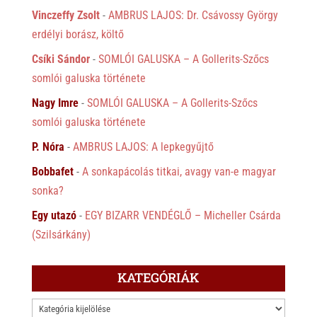
Vinczeffy Zsolt
-
AMBRUS LAJOS: Dr. Csávossy György
erdélyi borász, költő
Csíki Sándor
-
SOMLÓI GALUSKA – A Gollerits-Szőcs
somlói galuska története
Nagy Imre
-
SOMLÓI GALUSKA – A Gollerits-Szőcs
somlói galuska története
P. Nóra
-
AMBRUS LAJOS: A lepkegyűjtő
Bobbafet
-
A sonkapácolás titkai, avagy van-e magyar
sonka?
Egy utazó
-
EGY BIZARR VENDÉGLŐ – Micheller Csárda
(Szilsárkány)
KATEGÓRIÁK
KATEGÓRIÁK