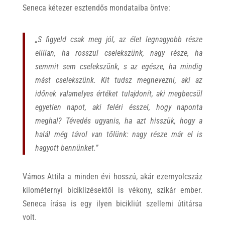
Seneca kétezer esztendős mondataiba öntve:
„S figyeld csak meg jól, az élet legnagyobb része
elillan, ha rosszul cselekszünk, nagy része, ha
semmit sem cselekszünk, s az egésze, ha mindig
mást cselekszünk. Kit tudsz megnevezni, aki az
időnek valamelyes értéket tulajdonít, aki megbecsül
egyetlen napot, aki feléri ésszel, hogy naponta
meghal? Tévedés ugyanis, ha azt hisszük, hogy a
halál még távol van tőlünk: nagy része már el is
hagyott bennünket.”
Vámos Attila a minden évi hosszú, akár ezernyolcszáz
kilométernyi biciklizésektől is vékony, szikár ember.
Seneca írása is egy ilyen bicikliút szellemi útitársa
volt.