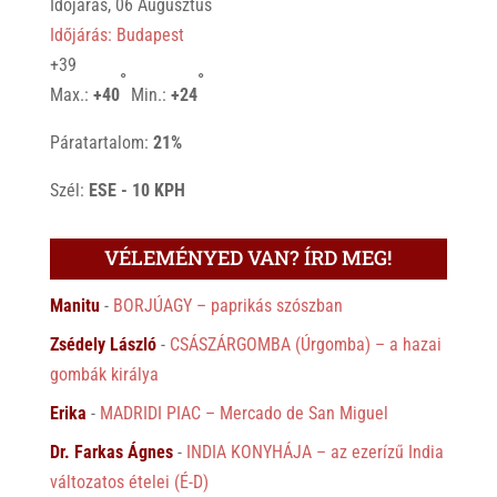
Időjárás, 06 Augusztus
Időjárás: Budapest
+
39
°
°
Max.:
+
40
Min.:
+
24
Páratartalom:
21%
Szél:
ESE - 10 KPH
VÉLEMÉNYED VAN? ÍRD MEG!
Manitu
-
BORJÚAGY – paprikás szószban
Zsédely László
-
CSÁSZÁRGOMBA (Úrgomba) – a hazai
gombák királya
Erika
-
MADRIDI PIAC – Mercado de San Miguel
Dr. Farkas Ágnes
-
INDIA KONYHÁJA – az ezerízű India
változatos ételei (É-D)