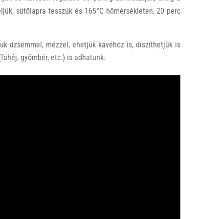
ljük, sütőlapra tesszük és 165°C hőmérsékleten, 20 perc
uk dzsemmel, mézzel, ehetjük kávéhoz is, díszíthetjük is
(fahéj, gyömbér, etc.) is adhatunk.