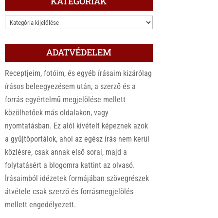
KATEGÓRIÁK
KATEGÓRIÁK
ADATVÉDELEM
Receptjeim, fotóim, és egyéb írásaim kizárólag
írásos beleegyezésem után, a szerző és a
forrás egyértelmű megjelölése mellett
közölhetőek más oldalakon, vagy
nyomtatásban. Ez alól kivételt képeznek azok
a gyűjtőportálok, ahol az egész írás nem kerül
közlésre, csak annak első sorai, majd a
folytatásért a blogomra kattint az olvasó.
Írásaimból idézetek formájában szövegrészek
átvétele csak szerző és forrásmegjelölés
mellett engedélyezett.