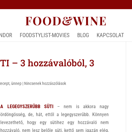
ÁNDOR
FOODSTYLIST-MOVIES
BLOG
KAPCSOLAT
 – 3 hozzávalóból, 3
Recept
,
ünnep
|
Nincsenek hozzászólások
A LEGEGYSZERŰBB SÜTI
– nem is akkora nagy
ördöngösség, de, hát, ettől a legegyszerűbb. Könnyen
levezethető, hogy egy sütihez egy hozzávaló nem
hozzávaló, nem lesz belőle süti, kettő sem igazán elég,