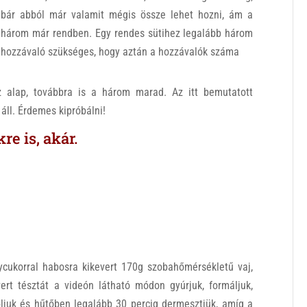
bár abból már valamit mégis össze lehet hozni, ám a
három már rendben. Egy rendes sütihez legalább három
hozzávaló szükséges, hogy aztán a hozzávalók száma
z alap, továbbra is a három marad. Az itt bemutatott
 áll. Érdemes kipróbálni!
e is, akár.
ycukorral habosra kikevert 170g szobahőmérsékletű vaj,
ert tésztát a videón látható módon gyúrjuk, formáljuk,
oljuk és hűtőben legalább 30 percig dermesztjük, amíg a