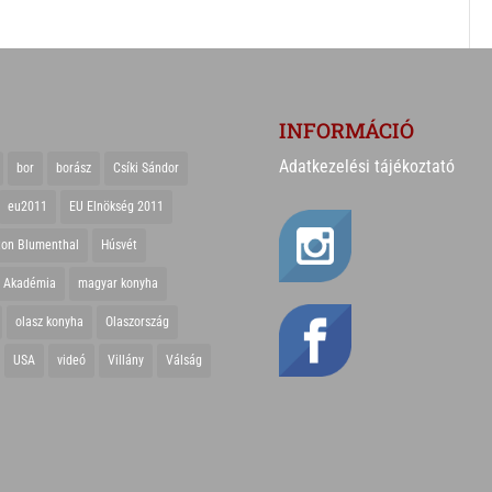
INFORMÁCIÓ
Adatkezelési tájékoztató
bor
borász
Csíki Sándor
eu2011
EU Elnökség 2011
ton Blumenthal
Húsvét
r Akadémia
magyar konyha
olasz konyha
Olaszország
USA
videó
Villány
Válság