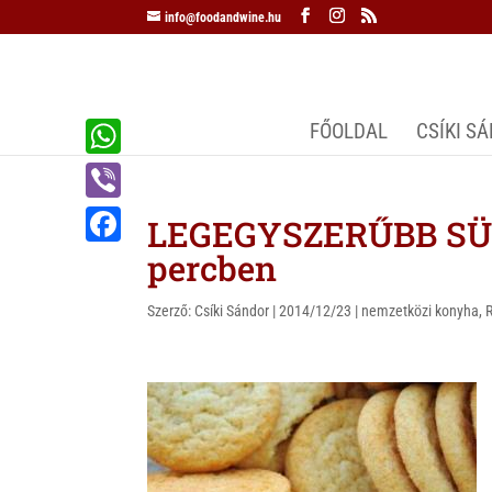
info@foodandwine.hu
FŐOLDAL
CSÍKI S
W
h
V
LEGEGYSZERŰBB SÜTI
a
i
percben
F
t
b
a
s
Szerző:
Csíki Sándor
|
2014/12/23
|
nemzetközi konyha
,
e
c
A
r
e
p
b
p
o
o