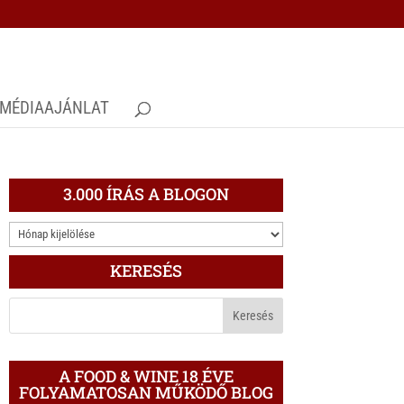
MÉDIAAJÁNLAT
3.000 ÍRÁS A BLOGON
3.000
ÍRÁS
KERESÉS
A
BLOGON
A FOOD & WINE 18 ÉVE
FOLYAMATOSAN MŰKÖDŐ BLOG