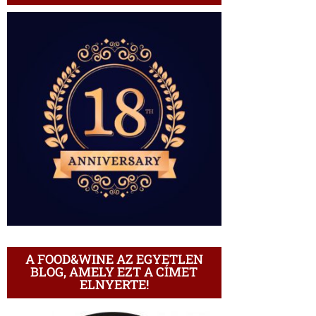
A FOOD&WINE AZ EGYETLEN
BLOG, AMELY EZT A CÍMET
ELNYERTE!