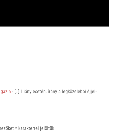
agazin
- […] Hiány esetén, írány a legközelebbi éjjel-
 mezőket
*
karakterrel jelöltük