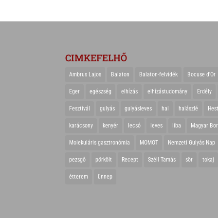
CIMKEFELHŐ
Ambrus Lajos
Balaton
Balaton-felvidék
Bocuse d'Or
Eger
egészség
elhízás
elhízástudomány
Erdély
Fesztivál
gulyás
gulyásleves
hal
halászlé
Hes
karácsony
kenyér
lecsó
leves
liba
Magyar Bo
Molekuláris gasztronómia
MOMOT
Nemzeti Gulyás Nap
pezsgő
pörkölt
Recept
Széll Tamás
sör
tokaj
étterem
ünnep