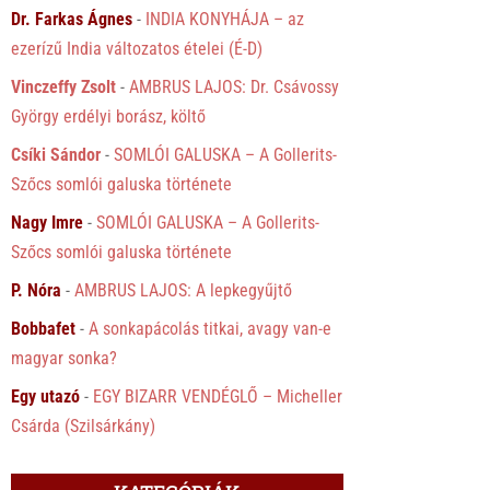
Dr. Farkas Ágnes
-
INDIA KONYHÁJA – az
ezerízű India változatos ételei (É-D)
Vinczeffy Zsolt
-
AMBRUS LAJOS: Dr. Csávossy
György erdélyi borász, költő
Csíki Sándor
-
SOMLÓI GALUSKA – A Gollerits-
Szőcs somlói galuska története
Nagy Imre
-
SOMLÓI GALUSKA – A Gollerits-
Szőcs somlói galuska története
P. Nóra
-
AMBRUS LAJOS: A lepkegyűjtő
Bobbafet
-
A sonkapácolás titkai, avagy van-e
magyar sonka?
Egy utazó
-
EGY BIZARR VENDÉGLŐ – Micheller
Csárda (Szilsárkány)