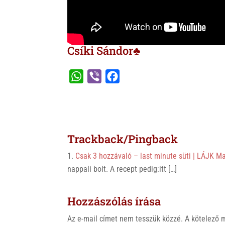
Csíki Sándor♣
W
V
F
h
i
a
a
b
c
t
e
e
s
r
b
Trackback/Pingback
A
o
Csak 3 hozzávaló – last minute süti | LÁJK M
p
o
nappali bolt. A recept pedig:itt […]
p
k
Hozzászólás írása
Az e-mail címet nem tesszük közzé.
A kötelező