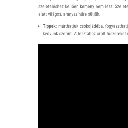
szeleteléshez kellően kemény nem lesz. Szelete
alatt világos, aranyszínűre sütjük.
Tippek
: márthatjuk csokoládéba, fogyaszthatj
kedvünk szerint. A tésztához őrölt fűszereket 