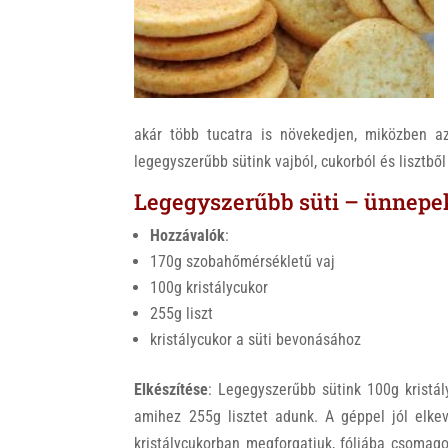
k
akár több tucatra is növekedjen, miközben a
legegyszerűbb sütink vajból, cukorból és lisztből
Legegyszerűbb süti – ünnepekr
Hozzávalók
:
170g szobahőmérsékletű vaj
100g kristálycukor
255g liszt
kristálycukor a süti bevonásához
Elkészítése
: Legegyszerűbb sütink 100g kristál
amihez 255g lisztet adunk. A géppel jól elkev
kristálycukorban megforgatjuk, fóliába csomag