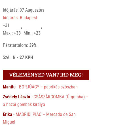
Időjárás, 07 Augusztus
Időjárás: Budapest
+
31
°
°
Max.:
+
33
Min.:
+
23
Páratartalom:
39%
Szél:
N - 27 KPH
VÉLEMÉNYED VAN? ÍRD MEG!
Manitu
-
BORJÚAGY – paprikás szószban
Zsédely László
-
CSÁSZÁRGOMBA (Úrgomba) –
a hazai gombák királya
Erika
-
MADRIDI PIAC – Mercado de San
Miguel