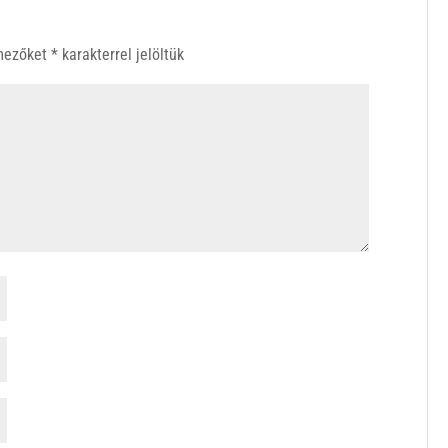
 mezőket
*
karakterrel jelöltük