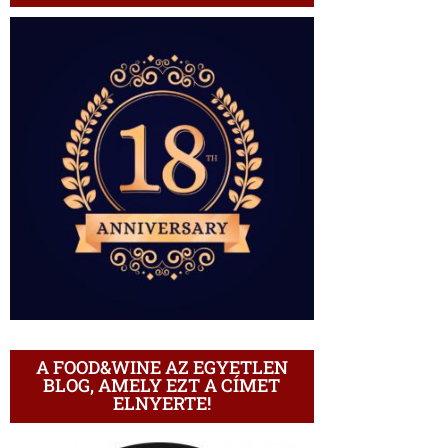
A FOOD&WINE AZ EGYETLEN
BLOG, AMELY EZT A CÍMET
ELNYERTE!