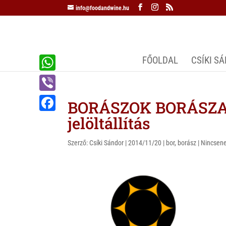
info@foodandwine.hu
FŐOLDAL
CSÍKI S
W
h
V
BORÁSZOK BORÁSZA 2
a
i
jelöltállítás
F
t
b
a
s
Szerző:
Csíki Sándor
|
2014/11/20
|
bor
,
borász
|
Nincsene
e
c
A
r
e
p
b
p
o
o