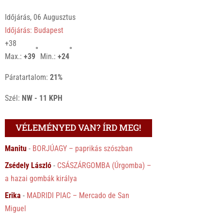
Időjárás, 06 Augusztus
Időjárás: Budapest
+
38
°
°
Max.:
+
39
Min.:
+
24
Páratartalom:
21%
Szél:
NW - 11 KPH
VÉLEMÉNYED VAN? ÍRD MEG!
Manitu
-
BORJÚAGY – paprikás szószban
Zsédely László
-
CSÁSZÁRGOMBA (Úrgomba) –
a hazai gombák királya
Erika
-
MADRIDI PIAC – Mercado de San
Miguel