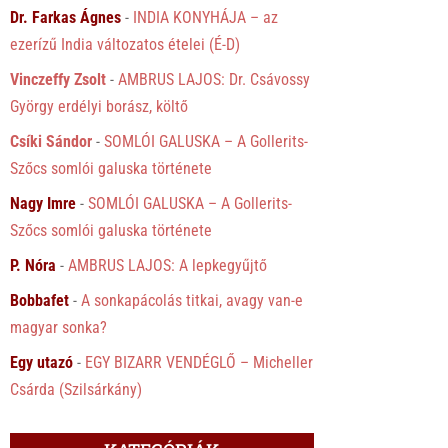
Dr. Farkas Ágnes
-
INDIA KONYHÁJA – az
ezerízű India változatos ételei (É-D)
Vinczeffy Zsolt
-
AMBRUS LAJOS: Dr. Csávossy
György erdélyi borász, költő
Csíki Sándor
-
SOMLÓI GALUSKA – A Gollerits-
Szőcs somlói galuska története
Nagy Imre
-
SOMLÓI GALUSKA – A Gollerits-
Szőcs somlói galuska története
P. Nóra
-
AMBRUS LAJOS: A lepkegyűjtő
Bobbafet
-
A sonkapácolás titkai, avagy van-e
magyar sonka?
Egy utazó
-
EGY BIZARR VENDÉGLŐ – Micheller
Csárda (Szilsárkány)