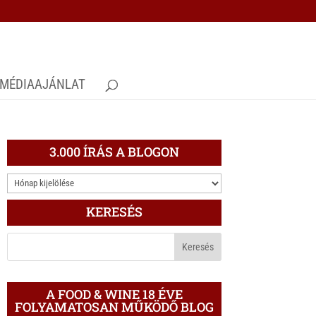
MÉDIAAJÁNLAT
3.000 ÍRÁS A BLOGON
3.000
ÍRÁS
KERESÉS
A
BLOGON
A FOOD & WINE 18 ÉVE
FOLYAMATOSAN MŰKÖDŐ BLOG