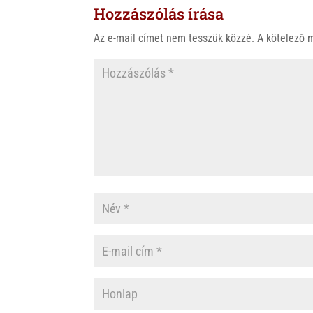
Hozzászólás írása
A
o
p
o
Az e-mail címet nem tesszük közzé.
A kötelező
p
k