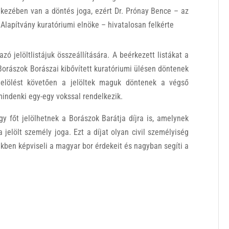
kezében van a döntés joga, ezért Dr. Prónay Bence – az
Alapítvány kuratóriumi elnöke – hivatalosan felkérte
zó jelöltlistájuk összeállítására. A beérkezett listákat a
Borászok Borászai kibővített kuratóriumi ülésen döntenek
 jelölést követően a jelöltek maguk döntenek a végső
mindenki egy-egy vokssal rendelkezik.
gy főt jelölhetnek a Borászok Barátja díjra is, amelynek
 jelölt személy joga. Ezt a díjat olyan civil személyiség
kben képviseli a magyar bor érdekeit és nagyban segíti a