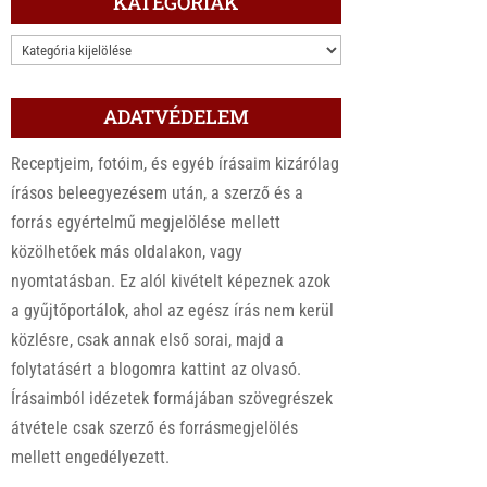
KATEGÓRIÁK
KATEGÓRIÁK
ADATVÉDELEM
Receptjeim, fotóim, és egyéb írásaim kizárólag
írásos beleegyezésem után, a szerző és a
forrás egyértelmű megjelölése mellett
közölhetőek más oldalakon, vagy
nyomtatásban. Ez alól kivételt képeznek azok
a gyűjtőportálok, ahol az egész írás nem kerül
közlésre, csak annak első sorai, majd a
folytatásért a blogomra kattint az olvasó.
Írásaimból idézetek formájában szövegrészek
átvétele csak szerző és forrásmegjelölés
mellett engedélyezett.