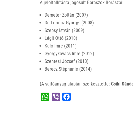
A jelöltállításra jogosult Borászok Borászai:
Demeter Zoltán (2007)
Dr. Lőrincz György (2008)
Szepsy István (2009)
Légli Ottó (2010)
Kaló Imre (2011)
Györgykovács Imre (2012)
Szentesi József (2013)
Berecz Stéphanie (2014)
(A sajtóanyag alapján szerkesztette:
Csíki Sánd
W
V
F
h
i
a
a
b
c
t
e
e
s
r
b