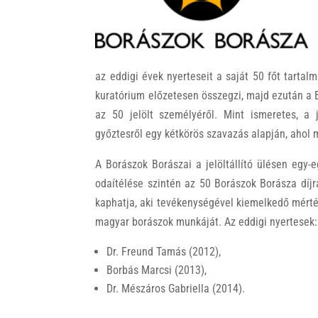
k
az eddigi évek nyerteseit a saját 50 főt tartalma
kuratórium előzetesen összegzi, majd ezután a 
az 50 jelölt személyéről. Mint ismeretes, a
győztesről egy kétkörös szavazás alapján, ahol 
A Borászok Borászai a jelöltállító ülésen egy-e
odaítélése szintén az 50 Borászok Borásza díjra
kaphatja, aki tevékenységével kiemelkedő mérté
magyar borászok munkáját. Az eddigi nyertesek:
Dr. Freund Tamás (2012),
Borbás Marcsi (2013),
Dr. Mészáros Gabriella (2014).