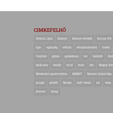
CIMKEFELHŐ
Ambrus Lajos
Balaton
Balaton-felvidék
Bocuse d'Or
Eger
egészség
elhízás
elhízástudomány
Erdély
Fesztivál
gulyás
gulyásleves
hal
halászlé
Hes
karácsony
kenyér
lecsó
leves
liba
Magyar Bo
Molekuláris gasztronómia
MOMOT
Nemzeti Gulyás Nap
pezsgő
pörkölt
Recept
Széll Tamás
sör
tokaj
étterem
ünnep