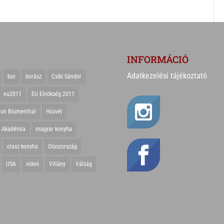
INFORMÁCIÓ
Adatkezelési tájékoztató
bor
borász
Csíki Sándor
eu2011
EU Elnökség 2011
ton Blumenthal
Húsvét
r Akadémia
magyar konyha
olasz konyha
Olaszország
USA
videó
Villány
Válság