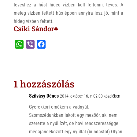
leveshez a húst hideg vízben kell feltenni, téves. A
meleg vízben feltett hús éppen annyira lesz jó, mint a
hideg vízben feltett.
Csíki Sándor♣
W
V
F
h
i
a
a
b
c
t
e
e
s
r
b
1 hozzászólás
A
o
p
o
Szilvásy Dénes
2014. október 16.-n 02:00 közelében
p
k
Gyerekkori emékem a vadnyúl.
Szomszédunkban lakott egy mezőőr, aki nem
szerette a nyúl ízét, de havi rendszerességgel
megajándékozott egy nyúllal (bundástól) Olyan