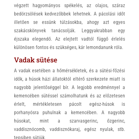
végzett hagyományos spékelés, az olajos, száraz
bedörzsölések kedvezőbbek lehetnek. A pácolási időt
illetően se essünk túlzásokba, ahogy azt egyes
szakácskönyvek tanácsolják. Leggyakrabban egy
éjszaka elegendő. Az elejtett vadtól függő érlelés
különösen fontos és szükséges, kár lemondanunk róla.
Vadak sütése
A vadak esetében a hőmérsékletek, és a sütési-főzési
idők, a húsok házi állatoktól eltérő szerkezete miatt is
nagyobb jelentőséggel bír. A legjobb eredménnyel a
kemencében sütéssel számolhatunk és az előzetesen
érlelt, mértékletesen pácolt egész-húsok is
porhanyósra puhulnak a kemencében. A nagyobb
húsokat, mint a szarvasgerinc, őzgerinc,
vaddisznócomb, vaddisznókaraj, egész nyulak, stb.
tepsiben sütjük.