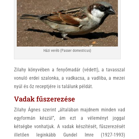
Házi veréb (Passer domesticus)
Zilahy könyvében a fenyőmadár (védett), a tavasszal
vonuló erdei szalonka, a vadkacsa, a vadliba, a mezei
nyúl és őz receptjére is találunk példát.
Vadak fűszerezése
Zilahy Ágnes szerint „általában majdnem minden vad
egyformán készül”, ám ezt a véleményt joggal
kétségbe vonhatjuk. A vadak készítését, fűszerezését
illetően leginkább Gundel Imre (1927-1993)