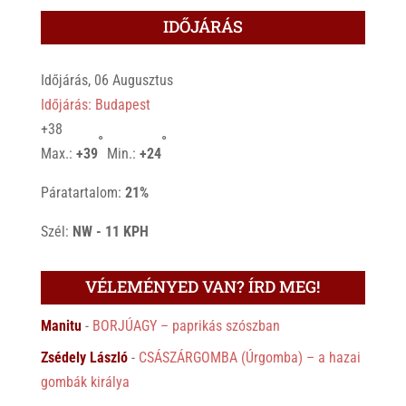
IDŐJÁRÁS
Időjárás, 06 Augusztus
Időjárás: Budapest
+
38
°
°
Max.:
+
39
Min.:
+
24
Páratartalom:
21%
Szél:
NW - 11 KPH
VÉLEMÉNYED VAN? ÍRD MEG!
Manitu
-
BORJÚAGY – paprikás szószban
Zsédely László
-
CSÁSZÁRGOMBA (Úrgomba) – a hazai
gombák királya