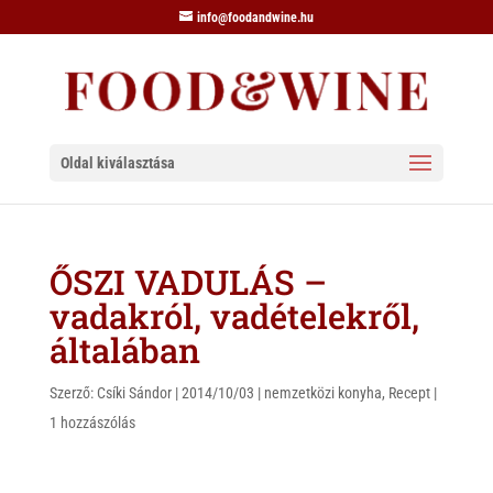
info@foodandwine.hu
Oldal kiválasztása
ŐSZI VADULÁS –
vadakról, vadételekről,
általában
Szerző:
Csíki Sándor
|
2014/10/03
|
nemzetközi konyha
,
Recept
|
1 hozzászólás