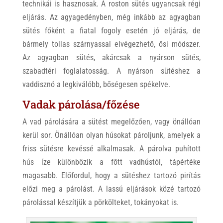
technikái is hasznosak. A roston sütés ugyancsak régi
eljárás. Az agyagedényben, még inkább az agyagban
sütés főként a fiatal fogoly esetén jó eljárás, de
bármely tollas szárnyassal elvégezhető, ősi módszer.
Az agyagban sütés, akárcsak a nyárson sütés,
szabadtéri foglalatosság. A nyárson sütéshez a
vaddisznó a legkiválóbb, bőségesen spékelve.
Vadak párolása/főzése
A vad párolására a sütést megelőzően, vagy önállóan
kerül sor. Önállóan olyan húsokat pároljunk, amelyek a
friss sütésre kevéssé alkalmasak. A párolva puhított
hús íze különbözik a főtt vadhústól, tápértéke
magasabb. Előfordul, hogy a sütéshez tartozó pirítás
előzi meg a párolást. A lassú eljárások közé tartozó
párolással készítjük a pörkölteket, tokányokat is.