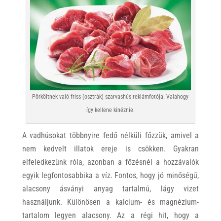
Pörköltnek való friss (osztrák) szarvashús reklámfotója. Valahogy
így kellene kinéznie.
A vadhúsokat többnyire fedő nélküli főzzük, amivel a
nem kedvelt illatok ereje is csökken. Gyakran
elfeledkezünk róla, azonban a főzésnél a hozzávalók
egyik legfontosabbika a víz. Fontos, hogy jó minőségű,
alacsony ásványi anyag tartalmú, lágy vizet
használjunk. Különösen a kalcium- és magnézium-
tartalom legyen alacsony. Az a régi hit, hogy a