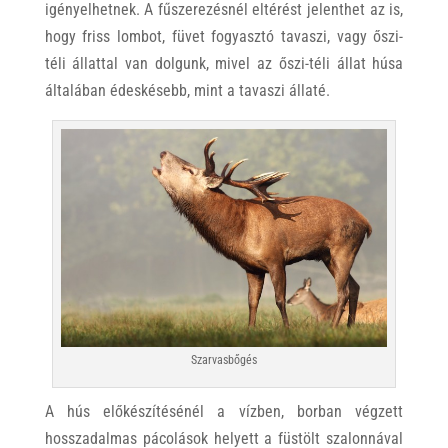
igényelhetnek. A fűszerezésnél eltérést jelenthet az is,
hogy friss lombot, füvet fogyasztó tavaszi, vagy őszi-
téli állattal van dolgunk, mivel az őszi-téli állat húsa
általában édeskésebb, mint a tavaszi állaté.
Szarvasbőgés
A hús előkészítésénél a vízben, borban végzett
hosszadalmas pácolások helyett a füstölt szalonnával