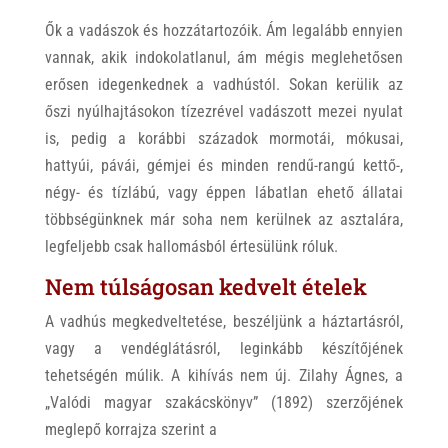
Ők a vadászok és hozzátartozóik. Ám legalább ennyien
vannak, akik indokolatlanul, ám mégis meglehetősen
erősen idegenkednek a vadhústól. Sokan kerülik az
őszi nyúlhajtásokon tízezrével vadászott mezei nyulat
is, pedig a korábbi századok mormotái, mókusai,
hattyúi, pávái, gémjei és minden rendű-rangú kettő-,
négy- és tízlábú, vagy éppen lábatlan ehető állatai
többségünknek már soha nem kerülnek az asztalára,
legfeljebb csak hallomásból értesülünk róluk.
Nem túlságosan kedvelt ételek
A vadhús megkedveltetése, beszéljünk a háztartásról,
vagy a vendéglátásról, leginkább készítőjének
tehetségén múlik. A kihívás nem új. Zilahy Ágnes, a
„Valódi magyar szakácskönyv” (1892) szerzőjének
meglepő korrajza szerint a