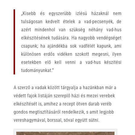
„Kisebb és egyszerübb izlésü házaknál nem
tulságosan kedvelt ételek a vad-pecsenyék, de
azért mindenhol van szükség néhány vad-hus
elkészitésének tudására. Ha nagyobb vendégséget
csapunk; ha ajándékba sok vadfélét kapunk, ami
különösen erdős vidéken szokott megesni, ilyen
esetekben elő kell venni a vad-hus készitési
tudományunkat.”
A szerző a vadak között tárgyalja a hazánkban már a
védett fajok listáján szereplő házi és mezei verebek
elkészítését is, amihez a recept ötven darab veréb
gondos megtisztításáról rendelkezik, s amit legjobb
vereshagymával, borssal, sóval együtt sütni.