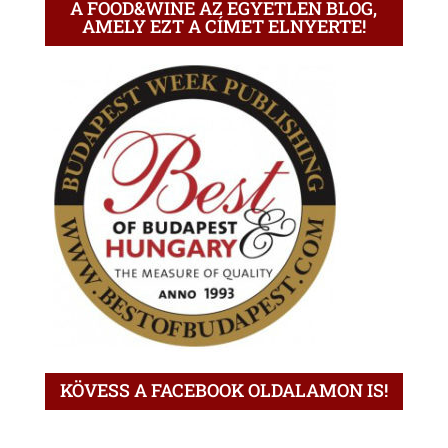
A FOOD&WINE AZ EGYETLEN BLOG,
AMELY EZT A CÍMET ELNYERTE!
KÖVESS A FACEBOOK OLDALAMON IS!