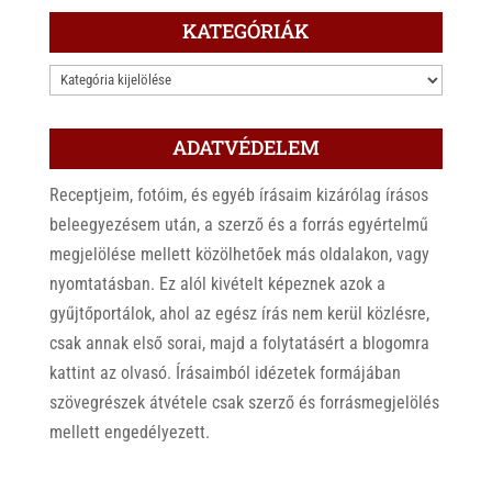
KATEGÓRIÁK
KATEGÓRIÁK
ADATVÉDELEM
Receptjeim, fotóim, és egyéb írásaim kizárólag írásos
beleegyezésem után, a szerző és a forrás egyértelmű
megjelölése mellett közölhetőek más oldalakon, vagy
nyomtatásban. Ez alól kivételt képeznek azok a
gyűjtőportálok, ahol az egész írás nem kerül közlésre,
csak annak első sorai, majd a folytatásért a blogomra
kattint az olvasó. Írásaimból idézetek formájában
szövegrészek átvétele csak szerző és forrásmegjelölés
mellett engedélyezett.