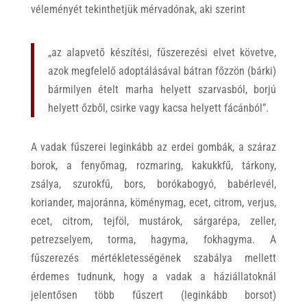
véleményét tekinthetjük mérvadónak, aki szerint
„az alapvető készítési, fűszerezési elvet követve,
azok megfelelő adoptálásával bátran főzzön (bárki)
bármilyen ételt marha helyett szarvasból, borjú
helyett őzből, csirke vagy kacsa helyett fácánból”.
A vadak fűszerei leginkább az erdei gombák, a száraz
borok, a fenyőmag, rozmaring, kakukkfű, tárkony,
zsálya, szurokfű, bors, borókabogyó, babérlevél,
koriander, majoránna, köménymag, ecet, citrom, verjus,
ecet, citrom, tejföl, mustárok, sárgarépa, zeller,
petrezselyem, torma, hagyma, fokhagyma. A
fűszerezés mértékletességének szabálya mellett
érdemes tudnunk, hogy a vadak a háziállatoknál
jelentősen több fűszert (leginkább borsot)