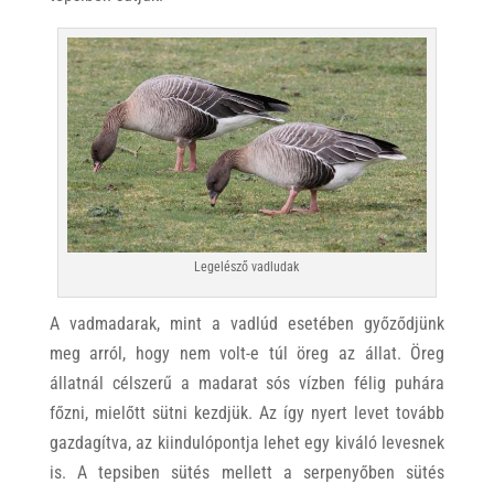
Legelésző vadludak
A vadmadarak, mint a vadlúd esetében győződjünk
meg arról, hogy nem volt-e túl öreg az állat. Öreg
állatnál célszerű a madarat sós vízben félig puhára
főzni, mielőtt sütni kezdjük. Az így nyert levet tovább
gazdagítva, az kiindulópontja lehet egy kiváló levesnek
is. A tepsiben sütés mellett a serpenyőben sütés