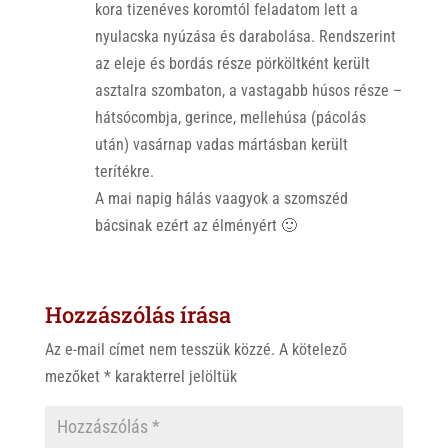
kora tizenéves koromtól feladatom lett a
nyulacska nyúzása és darabolása. Rendszerint
az eleje és bordás része pörköltként került
asztalra szombaton, a vastagabb húsos része –
hátsócombja, gerince, mellehúsa (pácolás
után) vasárnap vadas mártásban került
terítékre.
A mai napig hálás vaagyok a szomszéd
bácsinak ezért az élményért 🙂
Hozzászólás írása
Az e-mail címet nem tesszük közzé.
A kötelező
mezőket
*
karakterrel jelöltük