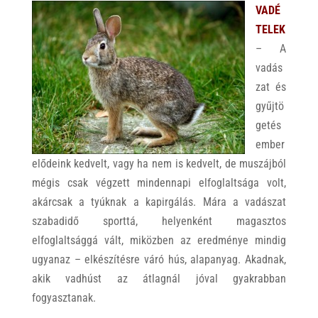
VADÉ
TELEK
– A
vadás
zat és
gyűjtö
getés
ember
elődeink kedvelt, vagy ha nem is kedvelt, de muszájból
mégis csak végzett mindennapi elfoglaltsága volt,
akárcsak a tyúknak a kapirgálás. Mára a vadászat
szabadidő sporttá, helyenként magasztos
elfoglaltsággá vált, miközben az eredménye mindig
ugyanaz – elkészítésre váró hús, alapanyag. Akadnak,
akik vadhúst az átlagnál jóval gyakrabban
fogyasztanak.