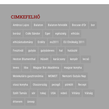
CIMKEFELHŐ
Ambrus Lajos
Balaton
Balaton-felvidék
Bocuse d'Or
bor
borász
Csíki Sándor
Eger
egészség
elhízás
elhízástudomány
Erdély
eu2011
EU Elnökség 2011
Fesztivál
gulyás
gulyásleves
hal
halászlé
Heston Blumenthal
Húsvét
karácsony
kenyér
lecsó
leves
liba
Magyar Bor Akadémia
magyar konyha
Molekuláris gasztronómia
MOMOT
Nemzeti Gulyás Nap
olasz konyha
Olaszország
pezsgő
pörkölt
Recept
Széll Tamás
sör
tokaj
USA
videó
Villány
Válság
étterem
ünnep