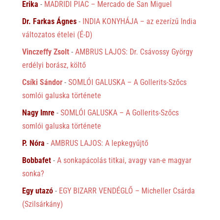
Erika
-
MADRIDI PIAC – Mercado de San Miguel
Dr. Farkas Ágnes
-
INDIA KONYHÁJA – az ezerízű India
változatos ételei (É-D)
Vinczeffy Zsolt
-
AMBRUS LAJOS: Dr. Csávossy György
erdélyi borász, költő
Csíki Sándor
-
SOMLÓI GALUSKA – A Gollerits-Szőcs
somlói galuska története
Nagy Imre
-
SOMLÓI GALUSKA – A Gollerits-Szőcs
somlói galuska története
P. Nóra
-
AMBRUS LAJOS: A lepkegyűjtő
Bobbafet
-
A sonkapácolás titkai, avagy van-e magyar
sonka?
Egy utazó
-
EGY BIZARR VENDÉGLŐ – Micheller Csárda
(Szilsárkány)