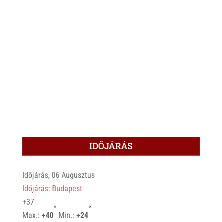
IDŐJÁRÁS
Időjárás, 06 Augusztus
Időjárás: Budapest
+
37
°
°
Max.:
+
40
Min.:
+
24