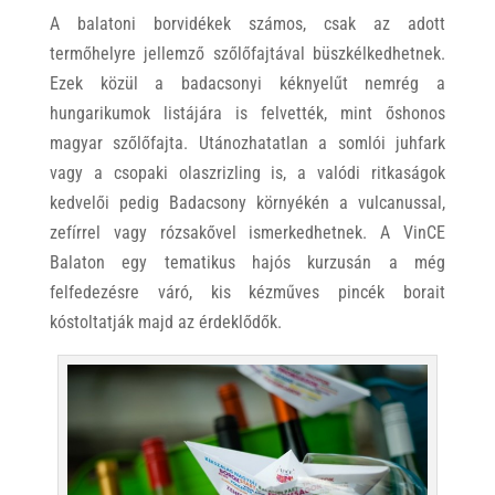
A balatoni borvidékek számos, csak az adott
termőhelyre jellemző szőlőfajtával büszkélkedhetnek.
Ezek közül a badacsonyi kéknyelűt nemrég a
hungarikumok listájára is felvették, mint őshonos
magyar szőlőfajta. Utánozhatatlan a somlói juhfark
vagy a csopaki olaszrizling is, a valódi ritkaságok
kedvelői pedig Badacsony környékén a vulcanussal,
zefírrel vagy rózsakővel ismerkedhetnek. A VinCE
Balaton egy tematikus hajós kurzusán a még
felfedezésre váró, kis kézműves pincék borait
kóstoltatják majd az érdeklődők.