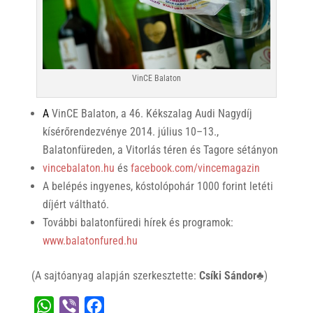
VinCE Balaton
A
VinCE Balaton, a 46. Kékszalag Audi Nagydíj
kísérőrendezvénye 2014. július 10–13.,
Balatonfüreden, a Vitorlás téren és Tagore sétányon
vincebalaton.hu
és
facebook.com/vincemagazin
A belépés ingyenes, kóstolópohár 1000 forint letéti
díjért váltható.
További balatonfüredi hírek és programok:
www.balatonfured.hu
(A sajtóanyag alapján szerkesztette:
Csíki Sándor♣
)
W
V
F