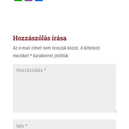
h
i
a
a
b
c
t
e
e
s
r
b
Hozzászólás írása
A
o
p
o
Az e-mail címet nem tesszük közzé.
A kötelező
p
k
mezőket
*
karakterrel jelöltük