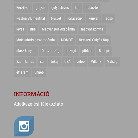
Fesztivál
gulyás
gulyásleves
hal
halászlé
Heston Blumenthal
Húsvét
karácsony
kenyér
lecsó
leves
liba
Magyar Bor Akadémia
magyar konyha
Molekuláris gasztronómia
MOMOT
Nemzeti Gulyás Nap
olasz konyha
Olaszország
pezsgő
pörkölt
Recept
Széll Tamás
sör
tokaj
USA
videó
Villány
Válság
étterem
ünnep
INFORMÁCIÓ
Adatkezelési tájékoztató