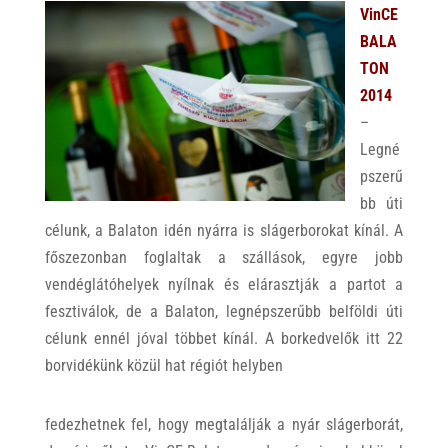
VinCE
BALA
TON
2014
–
Legné
pszerű
bb úti
célunk, a Balaton idén nyárra is slágerborokat kínál. A
főszezonban foglaltak a szállások, egyre jobb
vendéglátóhelyek nyílnak és elárasztják a partot a
fesztiválok, de a Balaton, legnépszerűbb belföldi úti
célunk ennél jóval többet kínál. A borkedvelők itt 22
borvidékünk közül hat régiót helyben
fedezhetnek fel, hogy megtalálják a nyár slágerborát,