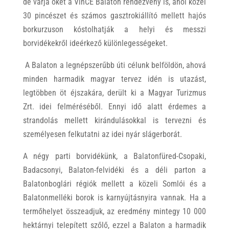
de várja őket a VinCE Balaton rendezvény is, ahol közel
30 pincészet és számos gasztrokiállító mellett hajós
borkurzuson kóstolhatják a helyi és messzi
borvidékekről ideérkező különlegességeket.
A Balaton a legnépszerűbb úti célunk belföldön, ahová
minden harmadik magyar tervez idén is utazást,
legtöbben öt éjszakára, derült ki a Magyar Turizmus
Zrt. idei felméréséből. Ennyi idő alatt érdemes a
strandolás mellett kirándulásokkal is tervezni és
személyesen felkutatni az idei nyár slágerborát.
A négy parti borvidékünk, a Balatonfüred-Csopaki,
Badacsonyi, Balaton-felvidéki és a déli parton a
Balatonboglári régiók mellett a közeli Somlói és a
Balatonmelléki borok is karnyújtásnyira vannak. Ha a
termőhelyet összeadjuk, az eredmény mintegy 10 000
hektárnyi telepített szőlő, ezzel a Balaton a harmadik