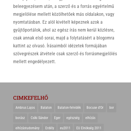
beleegyezésem után, a szerző és a forrás egyértelmű
megjelölése mellett közölhetőek más oldalakon, vagy
nyomtatásban. Ez alól kivételt képeznek azok a
gyűjtőportálok, ahol az egész írás nem kerül közlésre,
csak annak első sorai, majd a folytatásért a blogomra
kattint az olvasó. Írásaimból idézetek formájában
szövegrészek átvétele csak szerző és forrásmegjelölés
mellett engedélyezett.
CIMKEFELHŐ
Ambrus Lajos
Balaton
Balaton-felvidék
Bocuse d'Or
bor
borász
Csíki Sándor
Eger
egészség
elhízás
elhízástudomány
Erdély
eu2011
EU Elnökség 2011