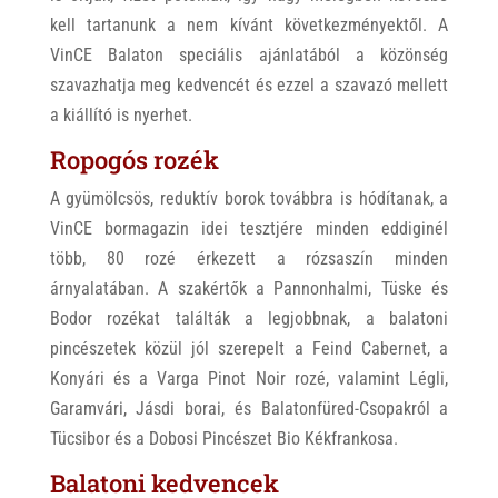
kell tartanunk a nem kívánt következményektől. A
VinCE Balaton speciális ajánlatából a közönség
szavazhatja meg kedvencét és ezzel a szavazó mellett
a kiállító is nyerhet.
Ropogós rozék
A gyümölcsös, reduktív borok továbbra is hódítanak, a
VinCE bormagazin idei tesztjére minden eddiginél
több, 80 rozé érkezett a rózsaszín minden
árnyalatában. A szakértők a Pannonhalmi, Tüske és
Bodor rozékat találták a legjobbnak, a balatoni
pincészetek közül jól szerepelt a Feind Cabernet, a
Konyári és a Varga Pinot Noir rozé, valamint Légli,
Garamvári, Jásdi borai, és Balatonfüred-Csopakról a
Tücsibor és a Dobosi Pincészet Bio Kékfrankosa.
Balatoni kedvencek