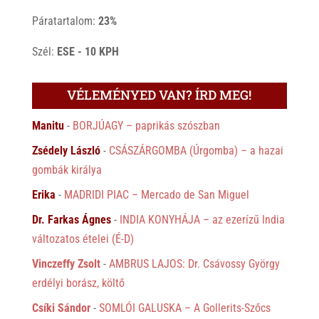
Páratartalom:
23%
Szél:
ESE - 10 KPH
VÉLEMÉNYED VAN? ÍRD MEG!
Manitu
-
BORJÚAGY – paprikás szószban
Zsédely László
-
CSÁSZÁRGOMBA (Úrgomba) – a hazai
gombák királya
Erika
-
MADRIDI PIAC – Mercado de San Miguel
Dr. Farkas Ágnes
-
INDIA KONYHÁJA – az ezerízű India
változatos ételei (É-D)
Vinczeffy Zsolt
-
AMBRUS LAJOS: Dr. Csávossy György
erdélyi borász, költő
Csíki Sándor
-
SOMLÓI GALUSKA – A Gollerits-Szőcs