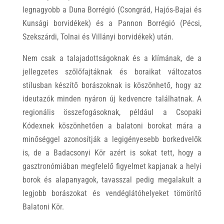
legnagyobb a Duna Borrégió (Csongrád, Hajós-Bajai és
Kunsági borvidékek) és a Pannon Borrégió (Pécsi,
Szekszárdi, Tolnai és Villányi borvidékek) után.
Nem csak a talajadottságoknak és a klímának, de a
jellegzetes szőlőfajtáknak és boraikat változatos
stílusban készítő borászoknak is köszönhető, hogy az
ideutazók minden nyáron új kedvencre találhatnak. A
regionális összefogásoknak, például a Csopaki
Kódexnek köszönhetően a balatoni borokat mára a
minőséggel azonosítják a legigényesebb borkedvelők
is, de a Badacsonyi Kör azért is sokat tett, hogy a
gasztronómiában megfelelő figyelmet kapjanak a helyi
borok és alapanyagok, tavasszal pedig megalakult a
legjobb borászokat és vendéglátóhelyeket tömörítő
Balatoni Kör.