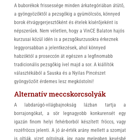
A buborékok frissessége minden árkategóriában átütő,
a gyöngyözőktől a pezsgőkig a gyümölcsös, könnyed
borok étvágygerjesztőként és ételek kísérőjeként is
népszerűek. Nem véletlen, hogy a VinCE Balaton hajós
kurzusai közül idén is a pezsgőkurzusokra érkeznek
leggyorsabban a jelentkezések, ahol könnyed
habzóktól a proseccón át egészen a legfinomabb
tradicionális pezsgőkig ível majd a sor. A kiállítók
választékából a Sauska és a Nyilas Pincészet
gyöngyözőit érdemes lesz megkóstolni!
Alternatív meccskorcsolyák
A labdarúgó-világbajnokság lázban tartja a
borrajongókat, a sör legnagyobb konkurensét egy
igazán finom helyi fehérborból készített fröccs, vagy
rozéfröccs jelenti. A jó ár-érték arány mellett a szomjat
is oltják, vizet pótolnak, így nagy melegben kevésbé