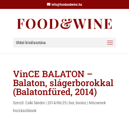
info@foodandwine.hu
Oldal kiválasztása
VinCE BALATON –
Balaton, slágerborokkal
(Balatonfüred, 2014)
Szerző:
Csíki Sándor
|
2014/06/25
|
bor
,
borász
|
Nincsenek
hozzászólások