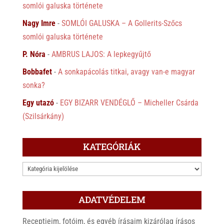
somlói galuska története
Nagy Imre
-
SOMLÓI GALUSKA – A Gollerits-Szőcs
somlói galuska története
P. Nóra
-
AMBRUS LAJOS: A lepkegyűjtő
Bobbafet
-
A sonkapácolás titkai, avagy van-e magyar
sonka?
Egy utazó
-
EGY BIZARR VENDÉGLŐ – Micheller Csárda
(Szilsárkány)
KATEGÓRIÁK
KATEGÓRIÁK
ADATVÉDELEM
Receptjeim, fotóim, és egyéb írásaim kizárólag írásos