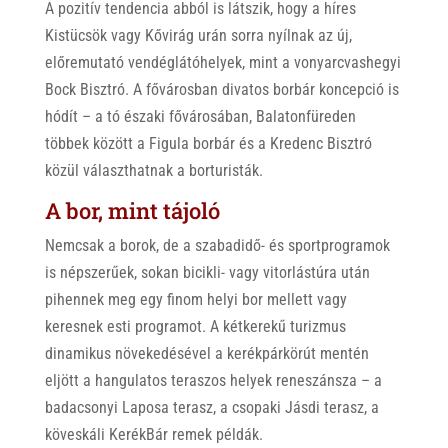
A pozitív tendencia abból is látszik, hogy a híres
Kistücsök vagy Kővirág urán sorra nyílnak az új,
előremutató vendéglátóhelyek, mint a vonyarcvashegyi
Bock Bisztró. A fővárosban divatos borbár koncepció is
hódít – a tó északi fővárosában, Balatonfüreden
többek között a Figula borbár és a Kredenc Bisztró
közül választhatnak a borturisták.
A bor, mint tájoló
Nemcsak a borok, de a szabadidő- és sportprogramok
is népszerűek, sokan bicikli- vagy vitorlástúra után
pihennek meg egy finom helyi bor mellett vagy
keresnek esti programot. A kétkerekű turizmus
dinamikus növekedésével a kerékpárkörút mentén
eljött a hangulatos teraszos helyek reneszánsza – a
badacsonyi Laposa terasz, a csopaki Jásdi terasz, a
köveskáli KerékBár remek példák.