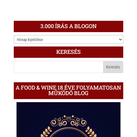
3.000 ÍRÁS A BLOGON
3.000
ÍRÁS
KERESÉS
A
BLOGON
A FOOD & WINE 18 ÉVE FOLYAMATOSAN
MŰKÖDŐ BLOG