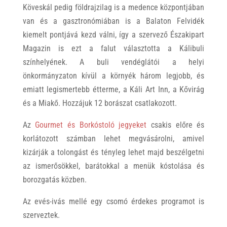
Köveskál pedig földrajzilag is a medence központjában
van és a gasztronómiában is a Balaton Felvidék
kiemelt pontjává kezd válni, így a szervező Északipart
Magazin is ezt a falut választotta a Kálibuli
színhelyének. A buli vendéglátói a helyi
önkormányzaton kívül a környék három legjobb, és
emiatt legismertebb étterme, a Káli Art Inn, a Kővirág
és a Miakő. Hozzájuk 12 borászat csatlakozott.
Az
Gourmet és Borkóstoló jegyeket
csakis előre és
korlátozott számban lehet megvásárolni, amivel
kizárják a tolongást és tényleg lehet majd beszélgetni
az ismerősökkel, barátokkal a menük kóstolása és
borozgatás közben.
Az evés-ivás mellé egy csomó érdekes programot is
szerveztek.