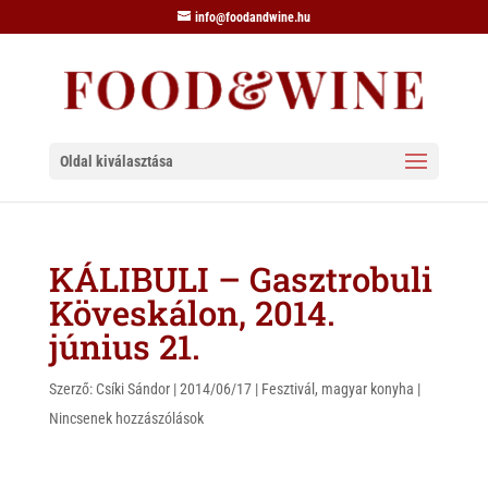
info@foodandwine.hu
Oldal kiválasztása
KÁLIBULI – Gasztrobuli
Köveskálon, 2014.
június 21.
Szerző:
Csíki Sándor
|
2014/06/17
|
Fesztivál
,
magyar konyha
|
Nincsenek hozzászólások