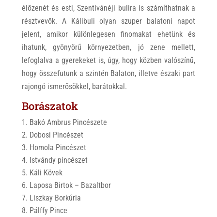
élőzenét és esti, Szentivánéji bulira is számíthatnak a
résztvevők. A Kálibuli olyan szuper balatoni napot
jelent, amikor különlegesen finomakat ehetünk és
ihatunk, gyönyörű környezetben, jó zene mellett,
lefoglalva a gyerekeket is, úgy, hogy közben valószínű,
hogy összefutunk a szintén Balaton, illetve északi part
rajongó ismerősökkel, barátokkal.
Borászatok
Bakó Ambrus Pincészete
Dobosi Pincészet
Homola Pincészet
Istvándy pincészet
Káli Kövek
Laposa Birtok – Bazaltbor
Liszkay Borkúria
Pálffy Pince