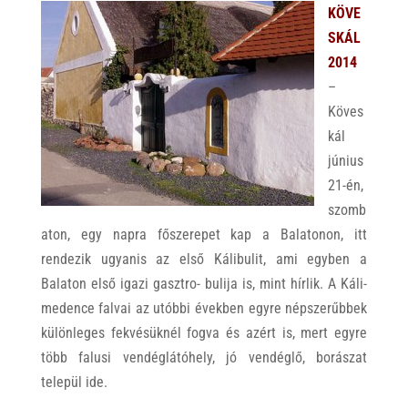
KÖVE
SKÁL
2014
–
Köves
kál
június
21-én,
szomb
aton, egy napra főszerepet kap a Balatonon, itt
rendezik ugyanis az első Kálibulit, ami egyben a
Balaton első igazi gasztro- bulija is, mint hírlik. A Káli-
medence falvai az utóbbi években egyre népszerűbbek
különleges fekvésüknél fogva és azért is, mert egyre
több falusi vendéglátóhely, jó vendéglő, borászat
települ ide.