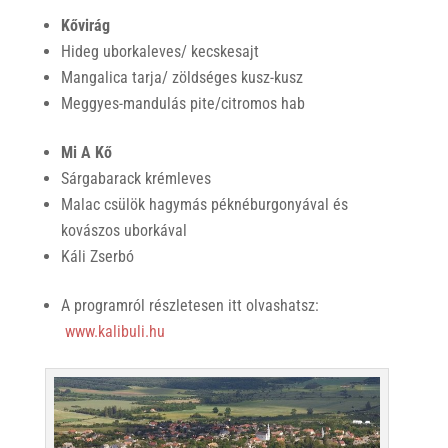
Kővirág
Hideg uborkaleves/ kecskesajt
Mangalica tarja/ zöldséges kusz-kusz
Meggyes-mandulás pite/citromos hab
Mi A Kő
Sárgabarack krémleves
Malac csülök hagymás péknéburgonyával és
kovászos uborkával
Káli Zserbó
A programról részletesen itt olvashatsz:
www.kalibuli.hu