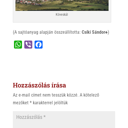
Köveskál
(A sajtóanyag alapján összeállította:
Csíki Sándor♠
)
W
V
F
h
i
a
a
b
c
t
e
e
s
r
b
Hozzászólás írása
A
o
p
o
Az e-mail címet nem tesszük közzé.
A kötelező
p
k
mezőket
*
karakterrel jelöltük