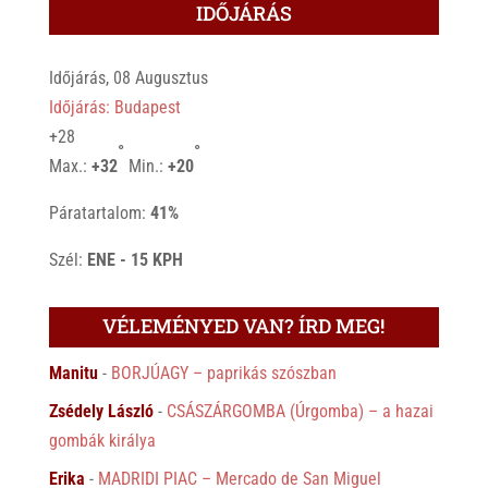
IDŐJÁRÁS
Időjárás, 08 Augusztus
Időjárás: Budapest
+
28
°
°
Max.:
+
32
Min.:
+
20
Páratartalom:
41%
Szél:
ENE - 15 KPH
VÉLEMÉNYED VAN? ÍRD MEG!
Manitu
-
BORJÚAGY – paprikás szószban
Zsédely László
-
CSÁSZÁRGOMBA (Úrgomba) – a hazai
gombák királya
Erika
-
MADRIDI PIAC – Mercado de San Miguel