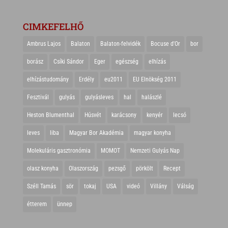
CIMKEFELHŐ
Ambrus Lajos
Balaton
Balaton-felvidék
Bocuse d'Or
bor
borász
Csíki Sándor
Eger
egészség
elhízás
elhízástudomány
Erdély
eu2011
EU Elnökség 2011
Fesztivál
gulyás
gulyásleves
hal
halászlé
Heston Blumenthal
Húsvét
karácsony
kenyér
lecsó
leves
liba
Magyar Bor Akadémia
magyar konyha
Molekuláris gasztronómia
MOMOT
Nemzeti Gulyás Nap
olasz konyha
Olaszország
pezsgő
pörkölt
Recept
Széll Tamás
sör
tokaj
USA
videó
Villány
Válság
étterem
ünnep