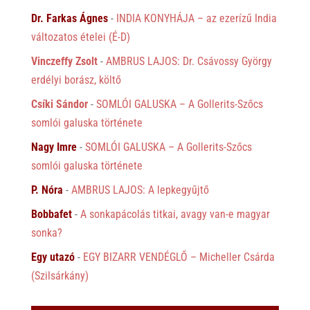
Dr. Farkas Ágnes
-
INDIA KONYHÁJA – az ezerízű India
változatos ételei (É-D)
Vinczeffy Zsolt
-
AMBRUS LAJOS: Dr. Csávossy György
erdélyi borász, költő
Csíki Sándor
-
SOMLÓI GALUSKA – A Gollerits-Szőcs
somlói galuska története
Nagy Imre
-
SOMLÓI GALUSKA – A Gollerits-Szőcs
somlói galuska története
P. Nóra
-
AMBRUS LAJOS: A lepkegyűjtő
Bobbafet
-
A sonkapácolás titkai, avagy van-e magyar
sonka?
Egy utazó
-
EGY BIZARR VENDÉGLŐ – Micheller Csárda
(Szilsárkány)