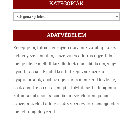
KATEGÓRIÁK
KATEGÓRIÁK
ADATVÉDELEM
Receptjeim, fotóim, és egyéb írásaim kizárólag írásos
beleegyezésem után, a szerző és a forrás egyértelmű
megjelölése mellett közölhetőek más oldalakon, vagy
nyomtatásban. Ez alól kivételt képeznek azok a
gyűjtőportálok, ahol az egész írás nem kerül közlésre,
csak annak első sorai, majd a folytatásért a blogomra
kattint az olvasó. Írásaimból idézetek formájában
szövegrészek átvétele csak szerző és forrásmegjelölés
mellett engedélyezett.