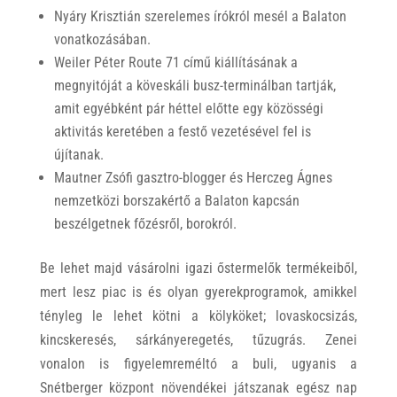
Nyáry Krisztián szerelemes írókról mesél a Balaton
vonatkozásában.
Weiler Péter Route 71 című kiállításának a
megnyitóját a köveskáli busz-terminálban tartják,
amit egyébként pár héttel előtte egy közösségi
aktivitás keretében a festő vezetésével fel is
újítanak.
Mautner Zsófi gasztro-blogger és Herczeg Ágnes
nemzetközi borszakértő a Balaton kapcsán
beszélgetnek főzésről, borokról.
Be lehet majd vásárolni igazi őstermelők termékeiből,
mert lesz piac is és olyan gyerekprogramok, amikkel
tényleg le lehet kötni a kölyköket; lovaskocsizás,
kincskeresés, sárkányeregetés, tűzugrás. Zenei
vonalon is figyelemreméltó a buli, ugyanis a
Snétberger központ növendékei játszanak egész nap