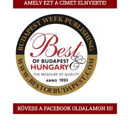
AMELY EZT A CÍMET ELNYERTE!
KÖVESS A FACEBOOK OLDALAMON IS!