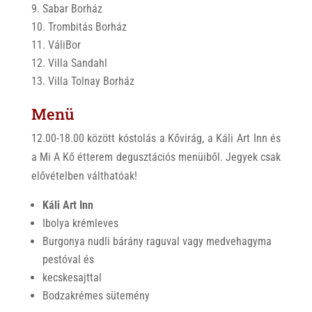
Sabar Borház
Trombitás Borház
VáliBor
Villa Sandahl
Villa Tolnay Borház
Menü
12.00-18.00 között kóstolás a Kővirág, a Káli Art Inn és
a Mi A Kő étterem degusztációs menüiből. Jegyek csak
elővételben válthatóak!
Káli Art Inn
Ibolya krémleves
Burgonya nudli bárány raguval vagy medvehagyma
pestóval és
kecskesajttal
Bodzakrémes sütemény