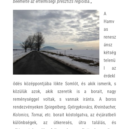
beemelte az értelmiségi presztízs régióiba.
„
A
Hamv
as
renesz
ánsz
kétség
telenü
l az
érdekl
ődés középpontjába lökte Somlót, és akik ismerik, s
közülük azok, akik szeretik is a borait, nagy
reménységgel voltak, s vannak iránta. A boros
rendezvényeken
Spiegelberg, Györgykovács, Kreinbacher,
Kolonics, Tornai, etc.
borait kóstolgatva, az évjáratbeli
különbségek, az útkeresés, útra találás, és