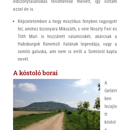
elbizonytalanodás felismerése mellett, így voltam
ezzel én is.
Képzeletemben a hegy misztikus fényben ragyogott
fel, amihez bizonyára Mikszáth, s vele Noszty Feri és
Tóth Mari is hozzátett valamicskét, akárcsak a
Habsburgok fiúnemző italának legendája, vagy a
somlói galuska, ami nem is erről a Somlóról kapta
nevét.
A kóstoló borai
A
Gellért
ben
lezajlo
tt
kóstol
ó