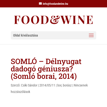
info@foodandwine.hu
Oldal kiválasztása
SOMLÓ – Délnyugat
dadogó géniusza?
(Somló borai, 2014)
Szerző:
Csíki Sándor
|
2014/05/11
|
bor
,
borász
|
Nincsenek
hozzászólások