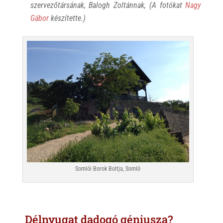
szervezőtársának, Balogh Zoltánnak, (A fotókat
Nagy
Gábor
készítette.)
Somlói Borok Boltja, Somló
Délnyugat dadogó géniusza?