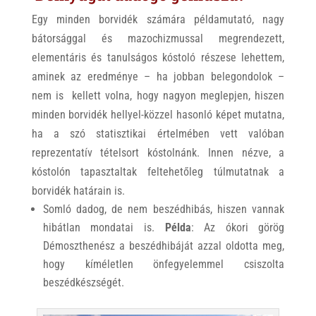
Egy minden borvidék számára példamutató, nagy
bátorsággal és mazochizmussal megrendezett,
elementáris és tanulságos kóstoló részese lehettem,
aminek az eredménye – ha jobban belegondolok –
nem is kellett volna, hogy nagyon meglepjen, hiszen
minden borvidék hellyel-közzel hasonló képet mutatna,
ha a szó statisztikai értelmében vett valóban
reprezentatív tételsort kóstolnánk. Innen nézve, a
kóstolón tapasztaltak feltehetőleg túlmutatnak a
borvidék határain is.
Somló dadog, de nem beszédhibás, hiszen vannak
hibátlan mondatai is.
Példa
: Az ókori görög
Démoszthenész a beszédhibáját azzal oldotta meg,
hogy kíméletlen önfegyelemmel csiszolta
beszédkészségét.