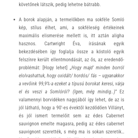
követőnek látszik, pedig lehetne bátrabb.
A borok alapján, a termelőkben ma sokféle Somló
kép, stílus élhet, ami, a sokféleség értékeinek
maximális elismerése mellett is, itt aztán aligha
hasznos. Cartwright Éva, írásának egyik
bekezdésében így foglalja össze a kóstoló egyik
felszínre került ellentmondását, az ős, az eredendő-
problémát:
[Hogy lehet] „
Hogy majd’ minden borról
elolvashattuk, hogy oxidált/ hordós/ fás – ugyanakkor
a vevőink 99,9%-a ezeket a típusú borokat keresi, várja
el és veszi a Somlóról? (Igen, még mindig..)
”
Ez
valamennyi borvidéken nagyjából így lehet, de az is
jól látható, hogy a 90′-es évektől kezdődően Villányt,
és jól ismert termelőit sem az édes Cabernet
sauvignon emelte magasra, pedig az édes cabernet
sauvignont szerették, s még ma is sokan szeretik…