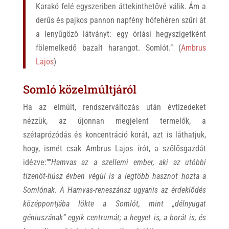
Karakó felé egyszeriben áttekinthetővé válik. Ám a
derűs és pajkos pannon napfény hófehéren szűri át
a lenyűgöző látványt: egy óriási hegyszigetként
fölemelkedő bazalt harangot. Somlót.” (
Ambrus
Lajos
)
Somló közelmúltjáról
Ha az elmúlt, rendszerváltozás után évtizedeket
nézzük, az újonnan megjelent termelők, a
szétaprózódás és koncentráció korát, azt is láthatjuk,
hogy, ismét csak Ambrus Lajos írót, a szőlősgazdát
idézve:””
Hamvas az a szellemi ember, aki az utóbbi
tizenöt-húsz évben végül is a legtöbb hasznot hozta a
Somlónak. A Hamvas-reneszánsz ugyanis az érdeklődés
középpontjába lökte a Somlót, mint „délnyugat
géniuszának” egyik centrumát; a hegyet is, a borát is, és