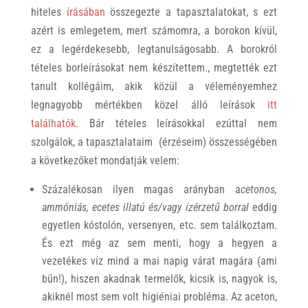
hiteles
írásában
összegezte a tapasztalatokat, s ezt
azért is emlegetem, mert számomra, a borokon kívül,
ez a legérdekesebb, legtanulságosabb. A borokról
tételes borleírásokat nem készítettem., megtették ezt
tanult kollégáim, akik közül a véleményemhez
legnagyobb mértékben közel álló leírások
itt
találhatók
. Bár tételes leírásokkal ezúttal nem
szolgálok, a tapasztalataim (érzéseim) összességében
a következőket mondatják velem:
Százalékosan ilyen magas arányban a
cetonos,
ammóniás, ecetes illatú és/vagy ízérzetű borral
eddig
egyetlen kóstolón, versenyen, etc. sem találkoztam.
És ezt még az sem menti, hogy a hegyen a
vezetékes víz mind a mai napig várat magára (ami
bűn!), hiszen akadnak termelők, kicsik is, nagyok is,
akiknél most sem volt higiéniai probléma. Az aceton,