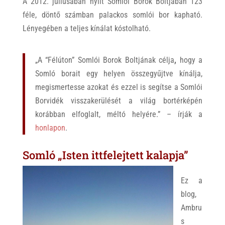
A 2012. júliusában nyílt Somlói Borok Boltjában 123
féle, döntő számban palackos somlói bor kapható.
Lényegében a teljes kínálat kóstolható.
„A “Félúton” Somlói Borok Boltjának célja
,
hogy a
Somló borait egy helyen összegyűjtve kínálja,
megismertesse azokat és ezzel is segítse a Somlói
Borvidék visszakerülését a világ bortérképén
korábban elfoglalt, méltó helyére.” – írják a
honlapon
.
Somló „Isten ittfelejtett kalapja”
Ez a
blog,
Ambru
s