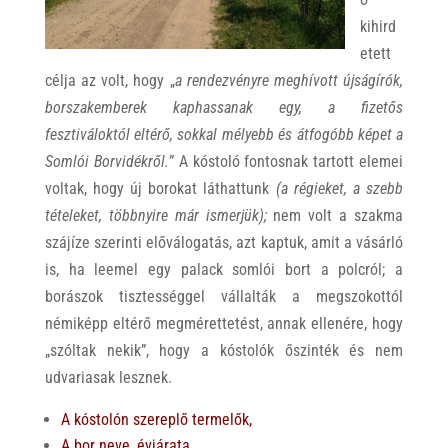
kihird
etett
célja az volt, hogy „
a rendezvényre meghívott újságírók,
borszakemberek kaphassanak egy, a fizetős
fesztiváloktól eltérő, sokkal mélyebb és átfogóbb képet a
Somlói Borvidékről.
” A kóstoló fontosnak tartott elemei
voltak, hogy új borokat láthattunk
(a régieket, a szebb
tételeket, többnyire már ismerjük);
nem volt a szakma
szájíze szerinti előválogatás, azt kaptuk, amit a vásárló
is, ha leemel egy palack somlói bort a polcról; a
borászok tisztességgel vállalták a megszokottól
némiképp eltérő megmérettetést, annak ellenére, hogy
„szóltak nekik”, hogy a kóstolók őszinték és nem
udvariasak lesznek.
A kóstolón szereplő termelők,
A bor neve, évjárata