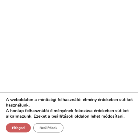
A weboldalon a minőségi felhasználói élmény érdekében sütiket
használunk.
A honlap felhasználói élményének fokozása érdekében sütiket
IDŐJÁRÁS
alkalmazunk. Ezeket a
beállítások
oldalon lehet módosítani.
Elfogad
Beállítások
Időjárás, 08 Augusztus