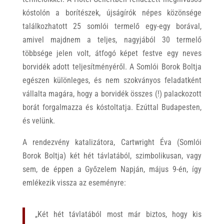
kóstolón a borítészek, újságírók népes közönsége
találkozhatott 25 somlói termelő egy-egy borával,
amivel majdnem a teljes, nagyjából 30 termelő
többsége jelen volt, átfogó képet festve egy neves
borvidék adott teljesítményéről. A Somlói Borok Boltja
egészen különleges, és nem szokványos feladatként
vállalta magára, hogy a borvidék összes (!) palackozott
borát forgalmazza és kóstoltatja. Ezúttal Budapesten,
és velünk.
A rendezvény katalizátora, Cartwright Éva (Somlói
Borok Boltja) két hét távlatából, szimbolikusan, vagy
sem, de éppen a Győzelem Napján, május 9-én, így
emlékezik vissza az eseményre:
„Két hét távlatából most már biztos, hogy kis