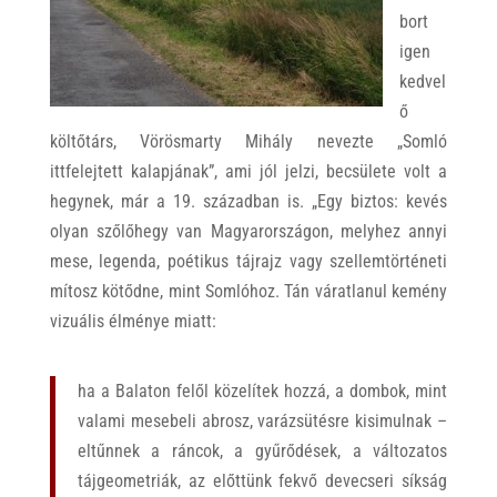
bort
igen
kedvel
ő
költőtárs, Vörösmarty Mihály nevezte „Somló
ittfelejtett kalapjának”, ami jól jelzi, becsülete volt a
hegynek, már a 19. században is. „Egy biztos: kevés
olyan szőlőhegy van Magyarországon, melyhez annyi
mese, legenda, poétikus tájrajz vagy szellemtörténeti
mítosz kötődne, mint Somlóhoz. Tán váratlanul kemény
vizuális élménye miatt:
ha a Balaton felől közelítek hozzá, a dombok, mint
valami mesebeli abrosz, varázsütésre kisimulnak –
eltűnnek a ráncok, a gyűrődések, a változatos
tájgeometriák, az előttünk fekvő devecseri síkság