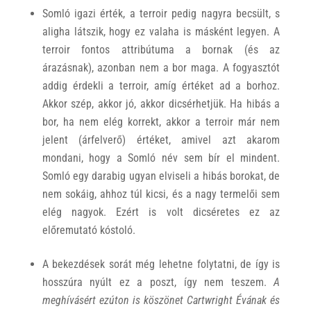
Somló igazi érték, a terroir pedig nagyra becsült, s
aligha látszik, hogy ez valaha is másként legyen. A
terroir fontos attribútuma a bornak (és az
árazásnak), azonban nem a bor maga. A fogyasztót
addig érdekli a terroir, amíg értéket ad a borhoz.
Akkor szép, akkor jó, akkor dicsérhetjük. Ha hibás a
bor, ha nem elég korrekt, akkor a terroir már nem
jelent (árfelverő) értéket, amivel azt akarom
mondani, hogy a Somló név sem bír el mindent.
Somló egy darabig ugyan elviseli a hibás borokat, de
nem sokáig, ahhoz túl kicsi, és a nagy termelői sem
elég nagyok. Ezért is volt dicséretes ez az
előremutató kóstoló.
A bekezdések sorát még lehetne folytatni, de így is
hosszúra nyúlt ez a poszt, így nem teszem.
A
meghívásért ezúton is köszönet Cartwright Évának és