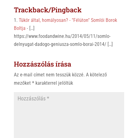
s
r
b
Trackback/Pingback
A
o
Tükör által, homályosan? - "Félúton" Somlói Borok
p
o
Boltja
- […]
p
k
https://www.foodandwine.hu/2014/05/11/somlo-
delnyugat-dadogo-geniusza-somlo-borai-2014/ […]
Hozzászólás írása
Az e-mail címet nem tesszük közzé.
A kötelező
mezőket
*
karakterrel jelöltük