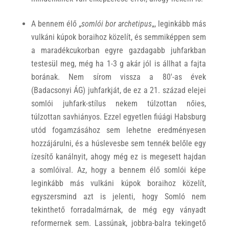
A bennem élő „
somlói bor archetipus
„, leginkább más
vulkáni kúpok boraihoz közelít, és semmiképpen sem
a maradékcukorban egyre gazdagabb juhfarkban
testesül meg, még ha 1-3 g akár jól is állhat a fajta
borának. Nem sírom vissza a 80′-as évek
(Badacsonyi ÁG) juhfarkját, de ez a 21. század elejei
somlói juhfark-stílus nekem túlzottan nőies,
túlzottan savhiányos. Ezzel egyetlen fiúági Habsburg
utód fogamzásához sem lehetne eredményesen
hozzájárulni, és a húslevesbe sem tennék belőle egy
ízesítő kanálnyit, ahogy még ez is megesett hajdan
a somlóival. Az, hogy a bennem élő somlói képe
leginkább más vulkáni kúpok boraihoz közelít,
egyszersmind azt is jelenti, hogy Somló nem
tekinthető forradalmárnak, de még egy ványadt
reformernek sem. Lassúnak, jobbra-balra tekingető