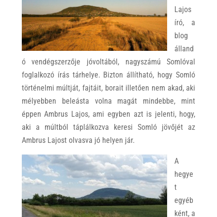
Lajos
író, a
blog
álland
ó vendégszerzője jóvoltából, nagyszámú Somlóval
foglalkozó írás tárhelye. Bizton állítható, hogy Somló
történelmi múltját, fajtáit, borait illetően nem akad, aki
mélyebben beleásta volna magát mindebbe, mint
éppen Ambrus Lajos, ami egyben azt is jelenti, hogy,
aki a múltból táplálkozva keresi Somló jövőjét az
Ambrus Lajost olvasva jó helyen jár.
A
hegye
t
egyéb
ként, a