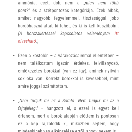
ammónia, ecet, doh, nem a „
miért nem több
pont?”
és a szétpontozás kategóriája. Ezek hibák,
amiket nagyobb fegyelemmel, tisztasággal, jobb
hordóhasználattal, ki lehet, és ki is kell küszöbölni.
(A borszakértéssel kapcsolatos véleményem
itt
olvasható
.)
Ezen a kóstolón – a várakozásaimmal ellentétben –
nem találkoztam igazán érdekes, felvillanyozó,
emlékezetes borokkal (van ez így), aminek nyilván
sok oka van. Korrekt borokkal is kevesebbel, mint
amire joggal számítottam.
„
Nem tudjuk mi az a Somló. Nem tudjuk mi az a
fajtajelleg
.” – hangzott el, s ezzel is egyet kell
értenem, mert a borok alapján előttem is pontosan
ez a kép rajzolódik ki, miközben sejtem, hogy
mindenkinek van elképzelése erről, ahogy nekem is.