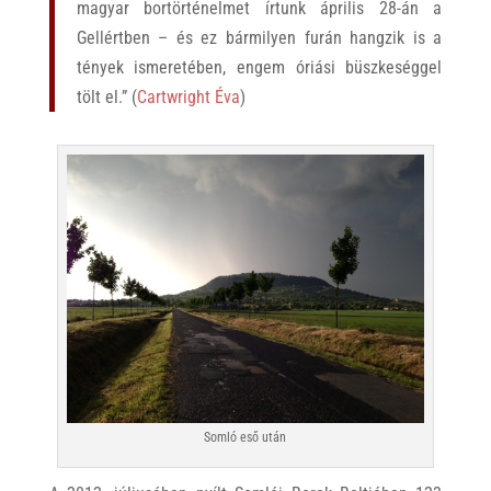
magyar bortörténelmet írtunk április 28-án a
Gellértben – és ez bármilyen furán hangzik is a
tények ismeretében, engem óriási büszkeséggel
tölt el.” (
Cartwright Éva
)
Somló eső után