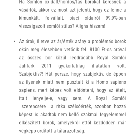
Ha Somlón oxidált/hordós/fás borokat keresnek a
vásárlók, akkor ez most azt jelenti, hogy ez lenne a
kimunkált, felvállalt, piaci oldalról 99,9%-ban
visszaigazolt somlói stílus? Aligha hiszem!
Az árak, illetve az ár/érték arány a problémás borok
okán még élesebben vetődik fel. 8100 Ft-os árával
az összes bor közül legdrágább Royal Somlói
Juhfark 2011 gyakorlatilag ihatatlan volt.
Szubjektív?! Hát persze, hogy szubjektív, de éppen
az ilyenek miatt nem pusztult ki a Homo sapiens
sapiens, mert képes volt eldönteni, hogy az ételt,
italt lenyelje-e, vagy sem. A Royal Somlói
szerencsére a ritka szélsőérték, azonban hozzá
képest is akadtak nem kellő szakmai fegyelemmel
elkészített borok, amelyekről ettől kezdődően már
végképp ordított a túlárazottság.