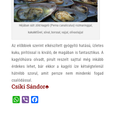
Héjában sült zöld kagyló (Perna canaliculus) rozmaringgal,
kakukkfűvel, sóval, borssal, vajjal, olívaolajjal
Az előbbiek szerint elkészített gyógyító hatású, ízletes
kuku, pirítóssal is kiváló, de magában is fantasztikus. A
kagylóhúsra olvadt, pirult reszelt sajttal még inkább
érdekes lehet, bár ekkor a kagyló íze kétségtelenül
hátrébb szorul, amit persze nem mindenki fogad
csalódással.
Csíki Sándor♣
W
V
F
h
i
a
a
b
c