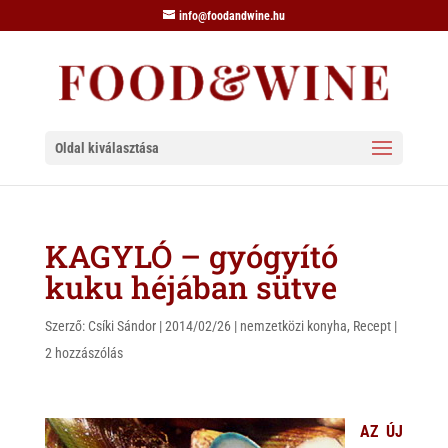
info@foodandwine.hu
Oldal kiválasztása
KAGYLÓ – gyógyító
kuku héjában sütve
Szerző:
Csíki Sándor
|
2014/02/26
|
nemzetközi konyha
,
Recept
|
2 hozzászólás
AZ ÚJ