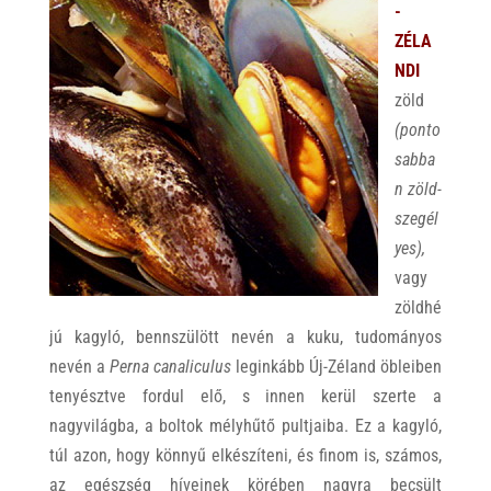
-
ZÉLA
NDI
zöld
(ponto
sabba
n zöld-
szegél
yes),
vagy
zöldhé
jú kagyló, bennszülött nevén a kuku, tudományos
nevén a
Perna canaliculus
leginkább Új-Zéland öbleiben
tenyésztve fordul elő, s innen kerül szerte a
nagyvilágba, a boltok mélyhűtő pultjaiba. Ez a kagyló,
túl azon, hogy könnyű elkészíteni, és finom is, számos,
az egészség híveinek körében nagyra becsült