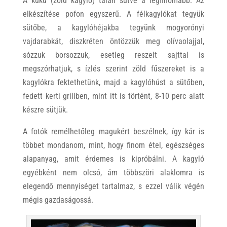
A kuku (zöld kagyló) talán sütve a legfinomabb. Az
elkészítése pofon egyszerű. A félkagylókat tegyük
sütőbe, a kagylóhéjakba tegyünk mogyorónyi
vajdarabkát, diszkréten öntözzük meg olívaolajjal,
sózzuk borsozzuk, esetleg reszelt sajttal is
megszórhatjuk, s ízlés szerint zöld fűszereket is a
kagylókra fektethetünk, majd a kagylóhúst a sütőben,
fedett kerti grillben, mint itt is történt, 8-10 perc alatt
készre sütjük.
A fotók remélhetőleg magukért beszélnek, így kár is
többet mondanom, mint, hogy finom étel, egészséges
alapanyag, amit érdemes is kipróbálni. A kagyló
egyébként nem olcsó, ám többszöri alaklomra is
elegendő mennyiséget tartalmaz, s ezzel válik végén
mégis gazdaságossá.