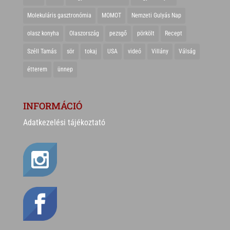
Molekuláris gasztronómia
MOMOT
Nemzeti Gulyás Nap
olasz konyha
Olaszország
pezsgő
pörkölt
Recept
Széll Tamás
sör
tokaj
USA
videó
Villány
Válság
étterem
ünnep
INFORMÁCIÓ
Adatkezelési tájékoztató