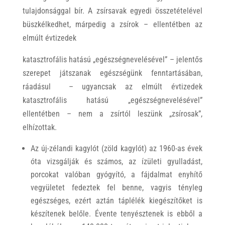
tulajdonsággal bír. A zsírsavak egyedi összetételével
büszkélkedhet, márpedig a zsírok – ellentétben az
elmúlt évtizedek
katasztrofális hatású „egészségnevelésével” – jelentős
szerepet játszanak egészségünk fenntartásában,
ráadásul – ugyancsak az elmúlt évtizedek
katasztrofális hatású „egészségnevelésével”
ellentétben – nem a zsírtól leszünk „zsírosak”,
elhízottak.
Az új-zélandi kagylót (zöld kagylót) az 1960-as évek
óta vizsgálják és számos, az ízületi gyulladást,
porcokat valóban gyógyító, a fájdalmat enyhítő
vegyületet fedeztek fel benne, vagyis tényleg
egészséges, ezért aztán táplélék kiegészítőket is
készítenek belőle. Évente tenyésztenek is ebből a