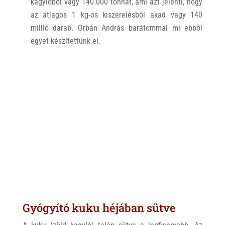
kagylóból vagy 140.000 tonnát, ami azt jelenti, hogy
az átlagos 1 kg-os kiszerelésből akad vagy 140
millió darab. Orbán András barátommal mi ebből
egyet készítettünk el.
Gyógyító kuku héjában sütve