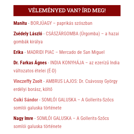
VÉLEMÉNYED VAN? ÍRD MEG!
Manitu
-
BORJÚAGY – paprikás szószban
Zsédely László
-
CSÁSZÁRGOMBA (Úrgomba) – a hazai
gombák királya
Erika
-
MADRIDI PIAC – Mercado de San Miguel
Dr. Farkas Ágnes
-
INDIA KONYHÁJA – az ezerízű India
változatos ételei (É-D)
Vinczeffy Zsolt
-
AMBRUS LAJOS: Dr. Csávossy György
erdélyi borász, költő
Csíki Sándor
-
SOMLÓI GALUSKA – A Gollerits-Szőcs
somlói galuska története
Nagy Imre
-
SOMLÓI GALUSKA – A Gollerits-Szőcs
somlói galuska története