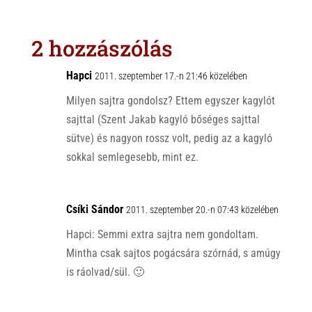
t
e
e
s
r
b
2 hozzászólás
A
o
p
o
Hapci
2011. szeptember 17.-n 21:46 közelében
p
k
Milyen sajtra gondolsz? Ettem egyszer kagylót
sajttal (Szent Jakab kagyló bőséges sajttal
sütve) és nagyon rossz volt, pedig az a kagyló
sokkal semlegesebb, mint ez.
Csíki Sándor
2011. szeptember 20.-n 07:43 közelében
Hapci: Semmi extra sajtra nem gondoltam.
Mintha csak sajtos pogácsára szórnád, s amúgy
is ráolvad/sül. 🙂