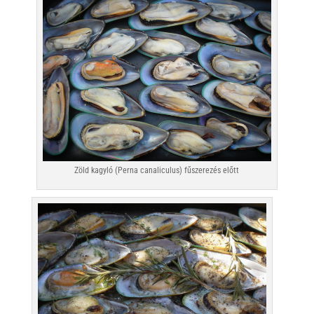
Zöld kagyló (Perna canaliculus) fűszerezés előtt