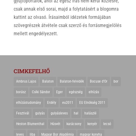
gyűjtőportálok, ahol az egész írás nem kerül közlésre,
csak annak első sorai, majd a folytatásért a blogomra
kattint az olvasó. Írásaimból idézetek formájában
szövegrészek átvétele csak szerző és forrásmegjelölés
mellett engedélyezett.
CIMKEFELHŐ
Ambrus Lajos
Balaton
Balaton-felvidék
Bocuse d'Or
bor
borász
Csíki Sándor
Eger
egészség
elhízás
elhízástudomány
Erdély
eu2011
EU Elnökség 2011
Fesztivál
gulyás
gulyásleves
hal
halászlé
Heston Blumenthal
Húsvét
karácsony
kenyér
lecsó
leves
liba
Magyar Bor Akadémia
magyar konyha