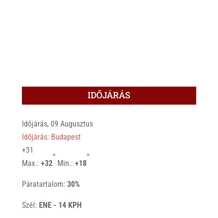
IDŐJÁRÁS
Időjárás, 09 Augusztus
Időjárás: Budapest
+
31
°
°
Max.:
+
32
Min.:
+
18
Páratartalom:
30%
Szél:
ENE - 14 KPH