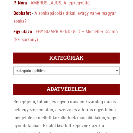
P. Nóra
-
AMBRUS LAJOS: A lepkegyűjtő
Bobbafet
-
A sonkapácolás titkai, avagy van-e magyar
sonka?
Egy utazó
-
EGY BIZARR VENDÉGLŐ – Micheller Csárda
(Szilsárkány)
KATEGÓRIÁK
KATEGÓRIÁK
ADATVÉDELEM
Receptjeim, fotóim, és egyéb írásaim kizárólag írásos
beleegyezésem után, a szerző és a forrás egyértelmű
megjelölése mellett közölhetőek más oldalakon, vagy
nyomtatásban. Ez alól kivételt képeznek azok a