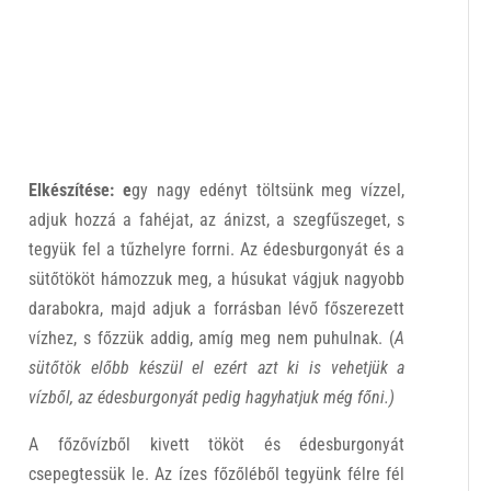
Elkészítése: e
gy nagy edényt töltsünk meg vízzel,
adjuk hozzá a fahéjat, az ánizst, a szegfűszeget, s
tegyük fel a tűzhelyre forrni. Az édesburgonyát és a
sütőtököt hámozzuk meg, a húsukat vágjuk nagyobb
darabokra, majd adjuk a forrásban lévő főszerezett
vízhez, s főzzük addig, amíg meg nem puhulnak. (
A
sütőtök előbb készül el ezért azt ki is vehetjük a
vízből, az édesburgonyát pedig hagyhatjuk még főni.)
A főzővízből kivett tököt és édesburgonyát
csepegtessük le. Az ízes főzőléből tegyünk félre fél