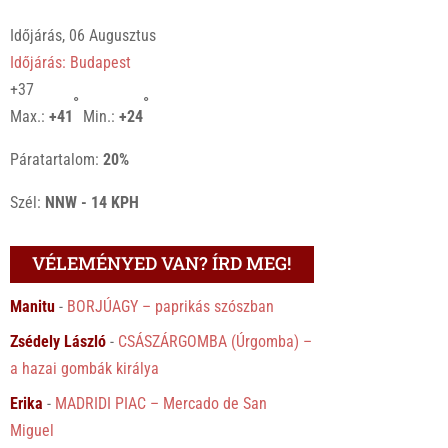
Időjárás, 06 Augusztus
Időjárás: Budapest
+
37
°
°
Max.:
+
41
Min.:
+
24
Páratartalom:
20%
Szél:
NNW - 14 KPH
VÉLEMÉNYED VAN? ÍRD MEG!
Manitu
-
BORJÚAGY – paprikás szószban
Zsédely László
-
CSÁSZÁRGOMBA (Úrgomba) –
a hazai gombák királya
Erika
-
MADRIDI PIAC – Mercado de San
Miguel