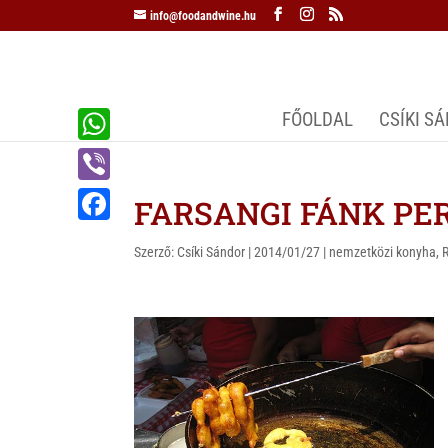
info@foodandwine.hu
FŐOLDAL
CSÍKI S
W
h
V
FARSANGI FÁNK PER
a
i
F
t
Szerző:
Csíki Sándor
|
2014/01/27
|
nemzetközi konyha
,
b
a
s
e
c
A
r
e
p
b
p
o
o