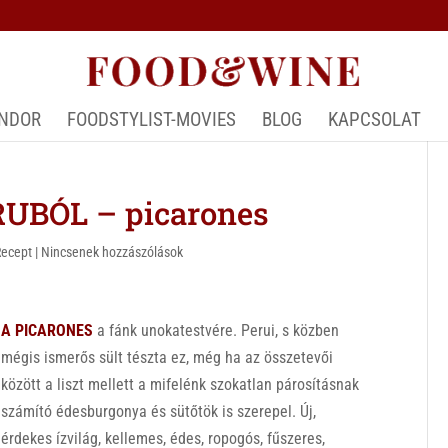
ÁNDOR
FOODSTYLIST-MOVIES
BLOG
KAPCSOLAT
UBÓL – picarones
Recept
|
Nincsenek hozzászólások
A PICARONES
a fánk unokatestvére. Perui, s közben
mégis ismerős sült tészta ez, még ha az összetevői
között a liszt mellett a mifelénk szokatlan párosításnak
számító édesburgonya és sütőtök is szerepel. Új,
érdekes ízvilág, kellemes, édes, ropogós, fűszeres,