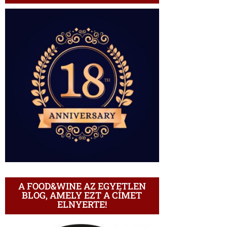
A FOOD&WINE AZ EGYETLEN
BLOG, AMELY EZT A CÍMET
ELNYERTE!