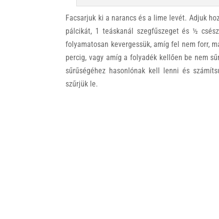
Facsarjuk ki a narancs és a lime levét. Adjuk hoz
pálcikát, 1 teáskanál szegfűszeget és ½ csész
folyamatosan kevergessük, amíg fel nem forr, 
percig, vagy amíg a folyadék kellően be nem s
sűrűségéhez hasonlónak kell lenni és számítsu
szűrjük le.