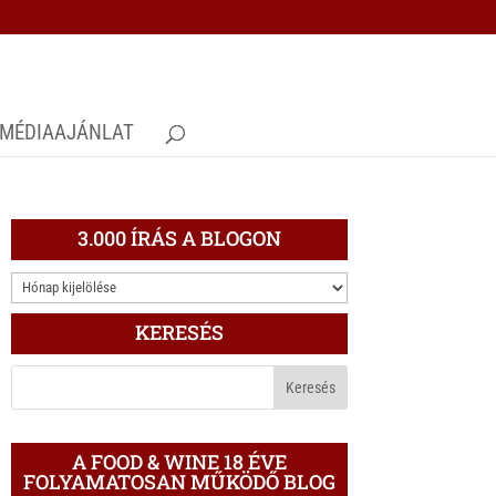
MÉDIAAJÁNLAT
3.000 ÍRÁS A BLOGON
3.000
ÍRÁS
KERESÉS
A
BLOGON
A FOOD & WINE 18 ÉVE
FOLYAMATOSAN MŰKÖDŐ BLOG