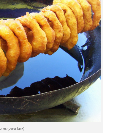
ones (perui fánk)