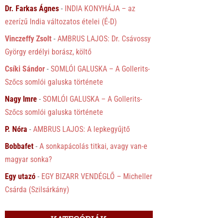
Dr. Farkas Ágnes
-
INDIA KONYHÁJA – az
ezerízű India változatos ételei (É-D)
Vinczeffy Zsolt
-
AMBRUS LAJOS: Dr. Csávossy
György erdélyi borász, költő
Csíki Sándor
-
SOMLÓI GALUSKA – A Gollerits-
Szőcs somlói galuska története
Nagy Imre
-
SOMLÓI GALUSKA – A Gollerits-
Szőcs somlói galuska története
P. Nóra
-
AMBRUS LAJOS: A lepkegyűjtő
Bobbafet
-
A sonkapácolás titkai, avagy van-e
magyar sonka?
Egy utazó
-
EGY BIZARR VENDÉGLŐ – Micheller
Csárda (Szilsárkány)