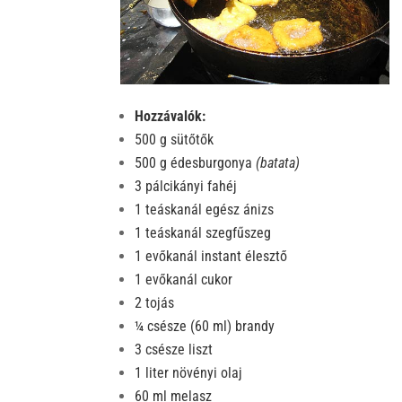
k
Hozzávalók:
500 g sütőtők
500 g édesburgonya
(batata)
3 pálcikányi fahéj
1 teáskanál egész ánizs
1 teáskanál szegfűszeg
1 evőkanál instant élesztő
1 evőkanál cukor
2 tojás
¼ csésze (60 ml) brandy
3 csésze liszt
1 liter növényi olaj
60 ml melasz