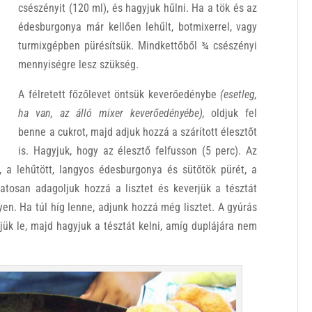
csészényit (120 ml), és hagyjuk hűlni. Ha a tök és az
édesburgonya már kellően lehűlt, botmixerrel, vagy
turmixgépben pürésítsük. Mindkettőből ¾ csészényi
mennyiségre lesz szükség.
A félretett főzőlevet öntsük keverőedénybe
(esetleg,
ha van, az álló mixer keverőedényébe),
oldjuk fel
benne a cukrot, majd adjuk hozzá a szárított élesztőt
is. Hagyjuk, hogy az élesztő felfusson (5 perc). Az
, a lehűtött, langyos édesburgonya és sütőtök pürét, a
tosan adagoljuk hozzá a lisztet és keverjük a tésztát
en. Ha túl híg lenne, adjunk hozzá még lisztet. A gyúrás
ük le, majd hagyjuk a tésztát kelni, amíg duplájára nem