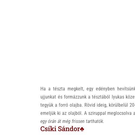
Ha a tészta megkelt, egy edényben hevítsünk
ujjunkat és formázzunk a tésztából lyukas köze
tegyük a forró olajba. Rövid ideig, körülbelül 
emeljük ki az olajból. A sziruppal meglocsolva 
egy órán át még frissen tarthatók.
Csíki Sándor♣