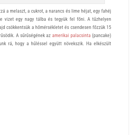
zá a melaszt, a cukrot, a narancs és lime héjat, egy fahéj
e vizet egy nagy tálba és tegyük fel főni. A tűzhelyen
majd csökkentsük a hőmérsékletet és csendesen főzzük 15
űrűsödik. A sűrűségének az
amerikai palacsinta
(pancake)
nk rá, hogy a hűléssel együtt növekszik. Ha elkészült