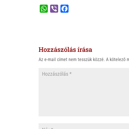
W
V
F
h
i
a
a
b
c
t
e
e
s
r
b
Hozzászólás írása
A
o
p
o
Az e-mail címet nem tesszük közzé.
A kötelező
p
k