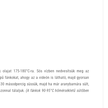
 olajat 175-180°C-ra. Sós vízben nedvesítsük meg az
pű fánkokat, ahogy az a videón is látható, majd gyorsan
20-30 másodpercig süssük, majd ha már aranybarnára sült,
azonnal tálaljuk.
(A fánkok 90-95°C hőmérsékletű sütőben