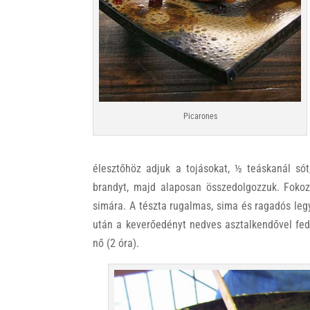
Picarones
élesztőhöz adjuk a tojásokat, ½ teáskanál sót
brandyt, majd alaposan összedolgozzuk. Fokoza
simára. A tészta rugalmas, sima és ragadós legy
után a keverőedényt nedves asztalkendővel fedj
nő (2 óra).