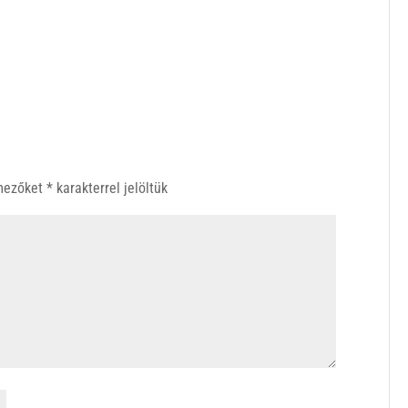
 mezőket
*
karakterrel jelöltük