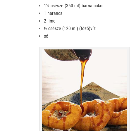
1½ csésze (360 ml) barna cukor
1 narancs
2 lime
½ csésze (120 ml) (főző)víz
só