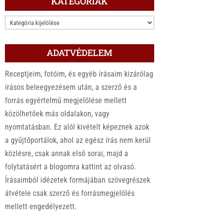
KATEGÓRIÁK
KATEGÓRIÁK
ADATVÉDELEM
Receptjeim, fotóim, és egyéb írásaim kizárólag
írásos beleegyezésem után, a szerző és a
forrás egyértelmű megjelölése mellett
közölhetőek más oldalakon, vagy
nyomtatásban. Ez alól kivételt képeznek azok
a gyűjtőportálok, ahol az egész írás nem kerül
közlésre, csak annak első sorai, majd a
folytatásért a blogomra kattint az olvasó.
Írásaimból idézetek formájában szövegrészek
átvétele csak szerző és forrásmegjelölés
mellett engedélyezett.