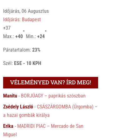
Időjárás, 06 Augusztus
Időjárás: Budapest
+
37
°
°
Max.:
+
40
Min.:
+
24
Páratartalom:
23%
Szél:
ESE - 10 KPH
VÉLEMÉNYED VAN? ÍRD MEG!
Manitu
-
BORJÚAGY – paprikás szószban
Zsédely László
-
CSÁSZÁRGOMBA (Úrgomba) –
a hazai gombák királya
Erika
-
MADRIDI PIAC – Mercado de San
Miguel