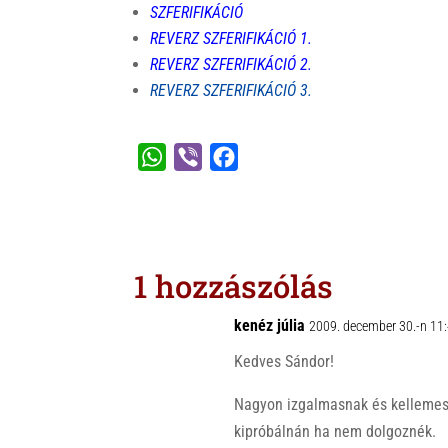
SZFERIFIKÁCIÓ
REVERZ SZFERIFIKÁCIÓ 1.
REVERZ SZFERIFIKÁCIÓ 2.
REVERZ SZFERIFIKÁCIÓ 3.
W
V
F
h
i
a
a
b
c
t
e
e
s
r
b
1 hozzászólás
A
o
p
o
kenéz júlia
2009. december 30.-n 11
p
k
Kedves Sándor!
Nagyon izgalmasnak és kellemesn
kipróbálnán ha nem dolgoznék.