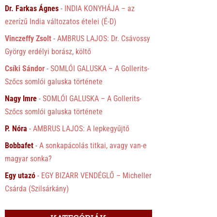
Dr. Farkas Ágnes
-
INDIA KONYHÁJA – az
ezerízű India változatos ételei (É-D)
Vinczeffy Zsolt
-
AMBRUS LAJOS: Dr. Csávossy
György erdélyi borász, költő
Csíki Sándor
-
SOMLÓI GALUSKA – A Gollerits-
Szőcs somlói galuska története
Nagy Imre
-
SOMLÓI GALUSKA – A Gollerits-
Szőcs somlói galuska története
P. Nóra
-
AMBRUS LAJOS: A lepkegyűjtő
Bobbafet
-
A sonkapácolás titkai, avagy van-e
magyar sonka?
Egy utazó
-
EGY BIZARR VENDÉGLŐ – Micheller
Csárda (Szilsárkány)