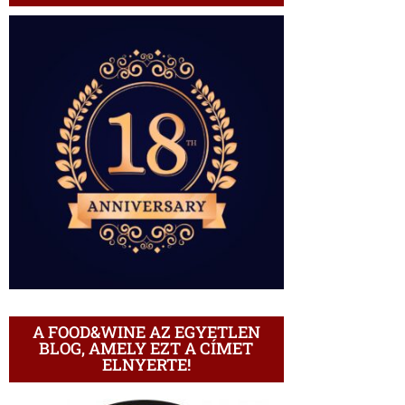
A FOOD&WINE AZ EGYETLEN
BLOG, AMELY EZT A CÍMET
ELNYERTE!