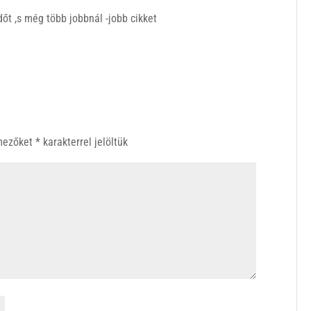
őt ,s még több jobbnál -jobb cikket
 mezőket
*
karakterrel jelöltük