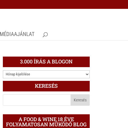
MÉDIAAJÁNLAT
3.000 ÍRÁS A BLOGON
3.000
ÍRÁS
KERESÉS
A
BLOGON
A FOOD & WINE 18 ÉVE
FOLYAMATOSAN MŰKÖDŐ BLOG