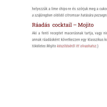
helyezzük a lime chips-re és szórjuk meg a cuk
a szájüregben oldódó citromsav hatására pezsegni
Ráadás cocktail – Mojito
Aki a fenti receptet macerásnak tartja, vagy ni
annak ráadásként következzen egy klasszikus k
tökéletes Mojito
készítéséről itt olvashatsz
.
)