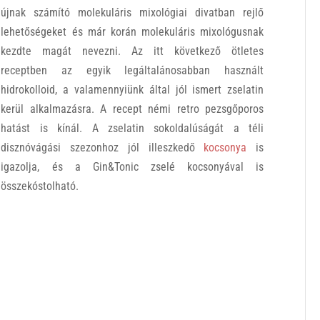
újnak számító molekuláris mixológiai divatban rejlő
lehetőségeket és már korán molekuláris mixológusnak
kezdte magát nevezni. Az itt következő ötletes
receptben az egyik legáltalánosabban használt
hidrokolloid, a valamennyiünk által jól ismert zselatin
kerül alkalmazásra. A recept némi retro pezsgőporos
hatást is kínál. A zselatin sokoldalúságát a téli
disznóvágási szezonhoz jól illeszkedő
kocsonya
is
igazolja, és a Gin&Tonic zselé kocsonyával is
összekóstolható.