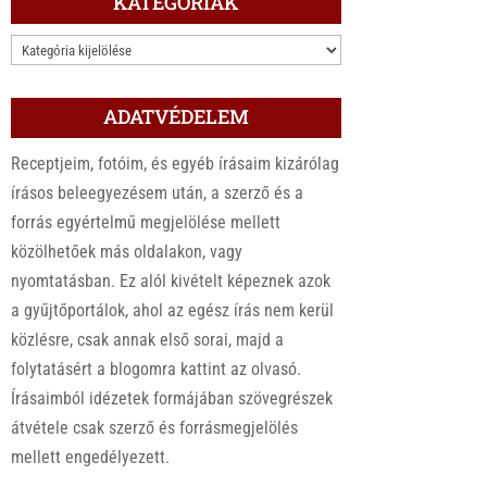
KATEGÓRIÁK
KATEGÓRIÁK
ADATVÉDELEM
Receptjeim, fotóim, és egyéb írásaim kizárólag
írásos beleegyezésem után, a szerző és a
forrás egyértelmű megjelölése mellett
közölhetőek más oldalakon, vagy
nyomtatásban. Ez alól kivételt képeznek azok
a gyűjtőportálok, ahol az egész írás nem kerül
közlésre, csak annak első sorai, majd a
folytatásért a blogomra kattint az olvasó.
Írásaimból idézetek formájában szövegrészek
átvétele csak szerző és forrásmegjelölés
mellett engedélyezett.