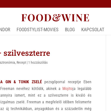
ÁNDOR
FOODSTYLIST-MOVIES
BLOG
KAPCSOLAT
szilveszterre
asztronómia
,
Recept
|
1 hozzászólás
A GIN & TONIK ZSELÉ
pezsgőporral receptje Eben
Freeman nevéhez kötődik, akinek a
Mojito
ja legalább
annyira ismert, mint ez a szilveszterre is kiváló és
izgalmas zselé. Freeman a megfelelő időben felismerte
az új technikákban, anyagokban és a századelőn még