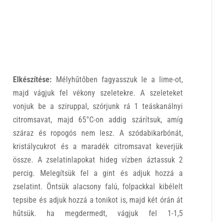
Elkészítése
:
Mélyhűtőben fagyasszuk le a lime-ot,
majd vágjuk fel vékony szeletekre. A szeleteket
vonjuk be a sziruppal, szórjunk rá 1 teáskanálnyi
citromsavat, majd 65°C-on addig szárítsuk, amíg
száraz és ropogós nem lesz. A szódabikarbónát,
kristálycukrot és a maradék citromsavat keverjük
össze. A zselatinlapokat hideg vízben áztassuk 2
percig. Melegítsük fel a gint és adjuk hozzá a
zselatint. Öntsük alacsony falú, folpackkal kibélelt
tepsibe és adjuk hozzá a tonikot is, majd két órán át
hűtsük. ha megdermedt, vágjuk fel 1-1,5