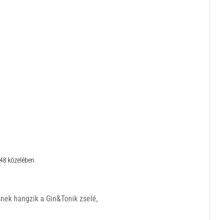
:48 közelében
ek hangzik a Gin&Tonik zselé,