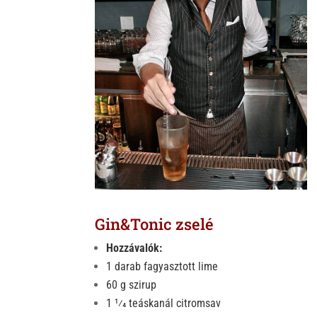
k
Gin&Tonic zselé
Hozzávalók:
1 darab fagyasztott lime
60 g szirup
1 1⁄4 teáskanál citromsav