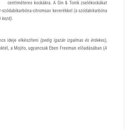
centiméteres kockákra. A Gin & Tonik zselékockákat
or-szódabikarbóna-citromsav keverékkel
(a szódabikarbóna
 kezd).
ncs ideje elkészíteni
(pedig igazán izgalmas és érdekes)
,
oktél, a Mojito, ugyancsak Eben Freeman előadásában (
A