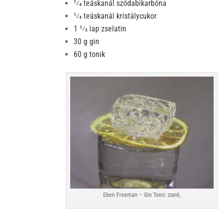
1⁄4 teáskanál szódabikarbóna
1⁄4 teáskanál kristálycukor
1 1⁄2 lap zselatin
30 g gin
60 g tonik
Eben Freeman – Gin Tonic zselé,