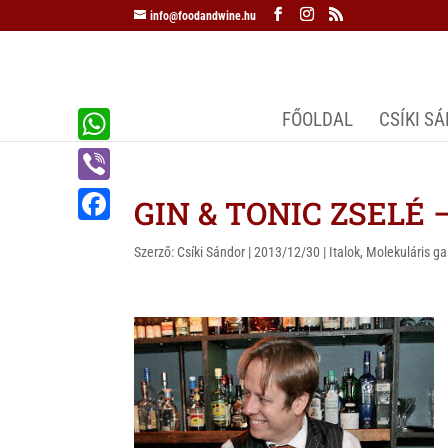
info@foodandwine.hu
FŐOLDAL
CSÍKI S
W
h
V
GIN & TONIC ZSELÉ – 
a
i
F
t
Szerző:
Csíki Sándor
|
2013/12/30
|
Italok
,
Molekuláris g
b
a
s
e
c
A
r
e
p
b
p
o
o