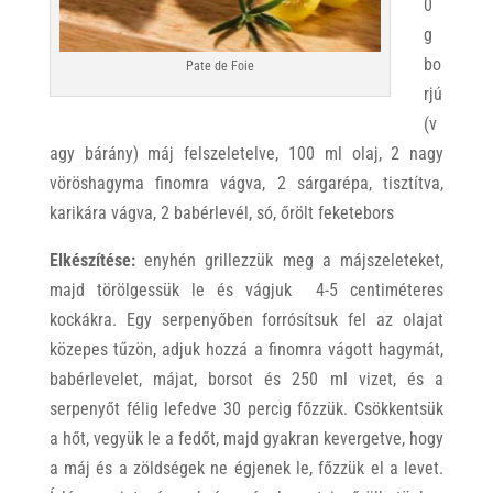
0
g
bo
Pate de Foie
rjú
(v
agy bárány) máj felszeletelve, 100 ml olaj, 2 nagy
vöröshagyma finomra vágva, 2 sárgarépa, tisztítva,
karikára vágva, 2 babérlevél, só, őrölt feketebors
Elkészítése:
enyhén grillezzük meg a májszeleteket,
majd törölgessük le és vágjuk 4-5 centiméteres
kockákra. Egy serpenyőben forrósítsuk fel az olajat
közepes tűzön, adjuk hozzá a finomra vágott hagymát,
babérlevelet, májat, borsot és 250 ml vizet, és a
serpenyőt félig lefedve 30 percig főzzük. Csökkentsük
a hőt, vegyük le a fedőt, majd gyakran kevergetve, hogy
a máj és a zöldségek ne égjenek le, főzzük el a levet.