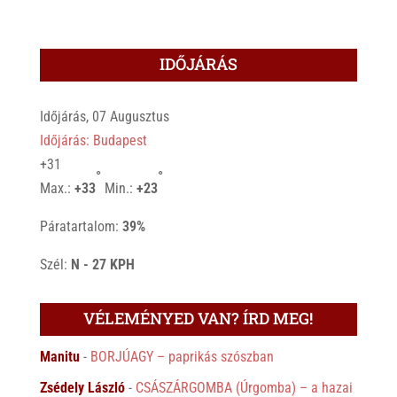
IDŐJÁRÁS
Időjárás, 07 Augusztus
Időjárás: Budapest
+
31
°
°
Max.:
+
33
Min.:
+
23
Páratartalom:
39%
Szél:
N - 27 KPH
VÉLEMÉNYED VAN? ÍRD MEG!
Manitu
-
BORJÚAGY – paprikás szószban
Zsédely László
-
CSÁSZÁRGOMBA (Úrgomba) – a hazai