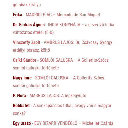
gombák királya
Erika
-
MADRIDI PIAC – Mercado de San Miguel
Dr. Farkas Ágnes
-
INDIA KONYHÁJA – az ezerízű India
változatos ételei (É-D)
Vinczeffy Zsolt
-
AMBRUS LAJOS: Dr. Csávossy György
erdélyi borász, költő
Csíki Sándor
-
SOMLÓI GALUSKA – A Gollerits-Szőcs
somlói galuska története
Nagy Imre
-
SOMLÓI GALUSKA – A Gollerits-Szőcs
somlói galuska története
P. Nóra
-
AMBRUS LAJOS: A lepkegyűjtő
Bobbafet
-
A sonkapácolás titkai, avagy van-e magyar
sonka?
Egy utazó
-
EGY BIZARR VENDÉGLŐ – Micheller Csárda