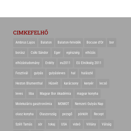
CIMKEFELHŐ
Ambrus Lajos
Balaton
Balaton-felvidék
Bocuse d'Or
bor
borász
Csíki Sándor
Eger
egészség
elhízás
elhízástudomány
Erdély
eu2011
EU Elnökség 2011
Fesztivál
gulyás
gulyásleves
hal
halászlé
Heston Blumenthal
Húsvét
karácsony
kenyér
lecsó
leves
liba
Magyar Bor Akadémia
magyar konyha
Molekuláris gasztronómia
MOMOT
Nemzeti Gulyás Nap
olasz konyha
Olaszország
pezsgő
pörkölt
Recept
Széll Tamás
sör
tokaj
USA
videó
Villány
Válság