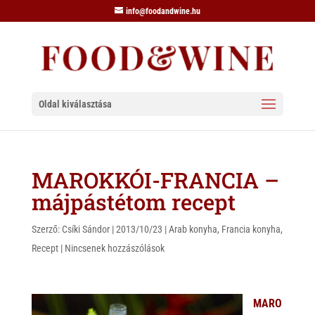
info@foodandwine.hu
Oldal kiválasztása
MAROKKÓI-FRANCIA –
májpástétom recept
Szerző:
Csíki Sándor
|
2013/10/23
|
Arab konyha
,
Francia konyha
,
Recept
|
Nincsenek hozzászólások
MARO