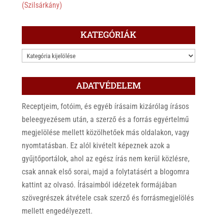
(Szilsárkány)
KATEGÓRIÁK
KATEGÓRIÁK
ADATVÉDELEM
Receptjeim, fotóim, és egyéb írásaim kizárólag írásos
beleegyezésem után, a szerző és a forrás egyértelmű
megjelölése mellett közölhetőek más oldalakon, vagy
nyomtatásban. Ez alól kivételt képeznek azok a
gyűjtőportálok, ahol az egész írás nem kerül közlésre,
csak annak első sorai, majd a folytatásért a blogomra
kattint az olvasó. Írásaimból idézetek formájában
szövegrészek átvétele csak szerző és forrásmegjelölés
mellett engedélyezett.