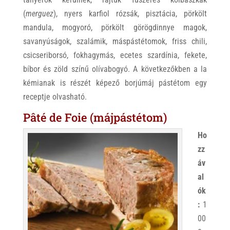
(
merguez
), nyers karfiol rózsák, pisztácia, pörkölt
mandula, mogyoró, pörkölt görögdinnye magok,
savanyúságok, szalámik, máspástétomok, friss chili,
csicseriborsó, fokhagymás, ecetes szardínia, fekete,
bíbor és zöld színű olívabogyó. A következőkben a la
kémianak is részét képező borjúmáj pástétom egy
receptje olvasható.
Pâté de Foie (májpástétom)
Ho
zz
áv
al
ók
:
1
00