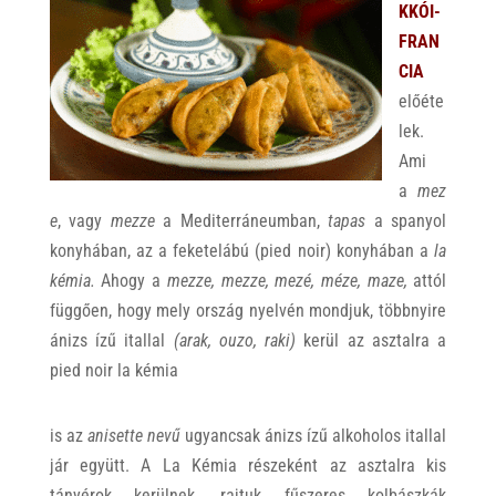
KKÓI-
FRAN
CIA
előéte
lek.
Ami
a
mez
e
, vagy
mezze
a Mediterráneumban,
tapas
a spanyol
konyhában, az a feketelábú (pied noir) konyhában a
la
kémia.
Ahogy a
mezze, mezze, mezé, méze, maze,
attól
függően, hogy mely ország nyelvén mondjuk, többnyire
ánizs ízű itallal
(arak, ouzo, raki)
kerül az asztalra a
pied noir la kémia
is az
anisette nevű
ugyancsak ánizs ízű alkoholos itallal
jár együtt. A La Kémia részeként az asztalra kis
tányérok kerülnek, rajtuk fűszeres kolbászkák