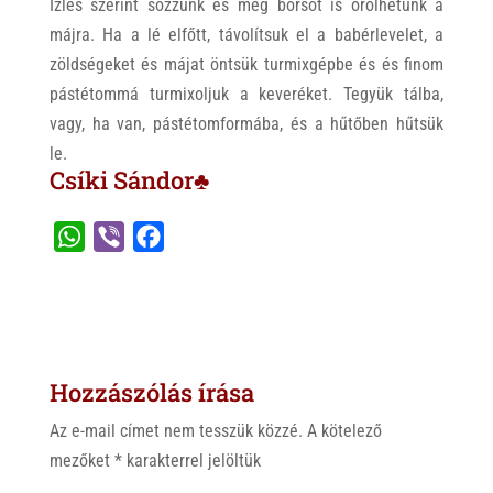
Ízlés szerint sózzunk és még borsot is őrölhetünk a
májra. Ha a lé elfőtt, távolítsuk el a babérlevelet, a
zöldségeket és májat öntsük turmixgépbe és és finom
pástétommá turmixoljuk a keveréket. Tegyük tálba,
vagy, ha van, pástétomformába, és a hűtőben hűtsük
le.
Csíki Sándor♣
W
V
F
h
i
a
a
b
c
t
e
e
s
r
b
Hozzászólás írása
A
o
p
o
Az e-mail címet nem tesszük közzé.
A kötelező
p
k
mezőket
*
karakterrel jelöltük