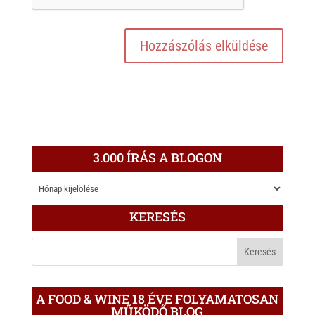
3.000 ÍRÁS A BLOGON
3.000
ÍRÁS
KERESÉS
A
BLOGON
A FOOD & WINE 18 ÉVE FOLYAMATOSAN
MŰKÖDŐ BLOG