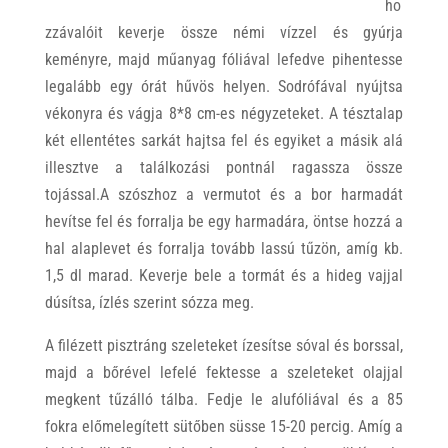
ho
zzávalóit keverje össze némi vízzel és gyúrja
keményre, majd műanyag fóliával lefedve pihentesse
legalább egy órát hűvös helyen. Sodrófával nyújtsa
vékonyra és vágja 8*8 cm-es négyzeteket. A tésztalap
két ellentétes sarkát hajtsa fel és egyiket a másik alá
illesztve a találkozási pontnál ragassza össze
tojással.A szószhoz a vermutot és a bor harmadát
hevítse fel és forralja be egy harmadára, öntse hozzá a
hal alaplevet és forralja tovább lassú tűzön, amíg kb.
1,5 dl marad. Keverje bele a tormát és a hideg vajjal
dúsítsa, ízlés szerint sózza meg.
A filézett pisztráng szeleteket ízesítse sóval és borssal,
majd a bőrével lefelé fektesse a szeleteket olajjal
megkent tűzálló tálba. Fedje le alufóliával és a 85
fokra előmelegített sütőben süsse 15-20 percig. Amíg a