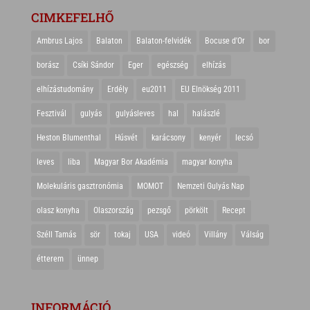
CIMKEFELHŐ
Ambrus Lajos
Balaton
Balaton-felvidék
Bocuse d'Or
bor
borász
Csíki Sándor
Eger
egészség
elhízás
elhízástudomány
Erdély
eu2011
EU Elnökség 2011
Fesztivál
gulyás
gulyásleves
hal
halászlé
Heston Blumenthal
Húsvét
karácsony
kenyér
lecsó
leves
liba
Magyar Bor Akadémia
magyar konyha
Molekuláris gasztronómia
MOMOT
Nemzeti Gulyás Nap
olasz konyha
Olaszország
pezsgő
pörkölt
Recept
Széll Tamás
sör
tokaj
USA
videó
Villány
Válság
étterem
ünnep
INFORMÁCIÓ