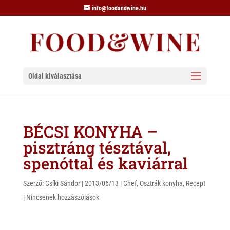
info@foodandwine.hu
Oldal kiválasztása
BÉCSI KONYHA –
pisztráng tésztával,
spenóttal és kaviárral
Szerző:
Csíki Sándor
|
2013/06/13
|
Chef
,
Osztrák konyha
,
Recept
|
Nincsenek hozzászólások