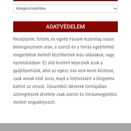
KATEGÓRIÁK
ADATVÉDELEM
Receptjeim, fotóim, és egyéb írásaim kizárólag írásos
beleegyezésem után, a szerző és a forrás egyértelmű
megjelölése mellett közölhetőek más oldalakon, vagy
nyomtatásban. Ez alól kivételt képeznek azok a
gyűjtőportálok, ahol az egész írás nem kerül közlésre,
csak annak első sorai, majd a folytatásért a blogomra
kattint az olvasó. Írásaimból idézetek formájában
szövegrészek átvétele csak szerző és forrásmegjelölés
mellett engedélyezett.