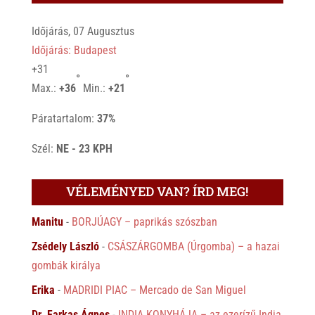
Időjárás, 07 Augusztus
Időjárás: Budapest
+
31
°
°
Max.:
+
36
Min.:
+
21
Páratartalom:
37%
Szél:
NE - 23 KPH
VÉLEMÉNYED VAN? ÍRD MEG!
Manitu
-
BORJÚAGY – paprikás szószban
Zsédely László
-
CSÁSZÁRGOMBA (Úrgomba) – a hazai
gombák királya
Erika
-
MADRIDI PIAC – Mercado de San Miguel
Dr. Farkas Ágnes
-
INDIA KONYHÁJA – az ezerízű India