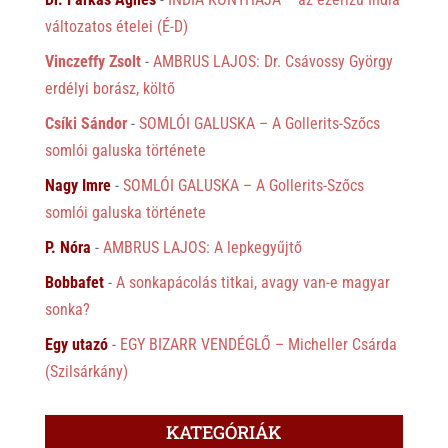
változatos ételei (É-D)
Vinczeffy Zsolt
-
AMBRUS LAJOS: Dr. Csávossy György
erdélyi borász, költő
Csíki Sándor
-
SOMLÓI GALUSKA – A Gollerits-Szőcs
somlói galuska története
Nagy Imre
-
SOMLÓI GALUSKA – A Gollerits-Szőcs
somlói galuska története
P. Nóra
-
AMBRUS LAJOS: A lepkegyűjtő
Bobbafet
-
A sonkapácolás titkai, avagy van-e magyar
sonka?
Egy utazó
-
EGY BIZARR VENDÉGLŐ – Micheller Csárda
(Szilsárkány)
KATEGÓRIÁK