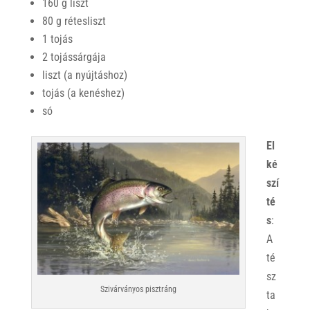
160 g liszt
80 g rétesliszt
1 tojás
2 tojássárgája
liszt (a nyújtáshoz)
tojás (a kenéshez)
só
El
ké
szí
té
s
:
A
té
sz
Szivárványos pisztráng
ta