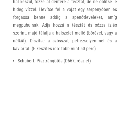
hal készül, főzze al dentére a tésztát, de ne öblítse le
hideg vízzel. Hevítse fel a vajat egy serpenyőben és
forgassa benne addig a spenótleveleket, amíg
megpuhulnak. Adja hozzá a tésztát és sózza ízlés
szerint, majd tálalja a halszelet mellé (bőrével, vagy a
nélkül). Díszítse a szósszal, petrezselyemmel és a
kaviárral. (Elkészítés idő: több mint 60 perc)
Schubert: Pisztrángötös (D667, részlet)