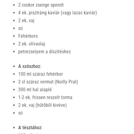
2 csokor zsenge spenót
4 ek. pisztráng kaviár (vagy lazac kaviár)
2 ek. vaj
só
Fehérbors
2 ek. olívaolaj
petrezselyem a díszítéshez
A szószhoz
:
100 ml száraz fehérbor
2 cl száraz vermut (Noilly Prat)
300 ml hal alaplé
1-2 ek. frissen reszelt torma
2 ek. vaj (hűtőből kivéve)
só
A tésztához
: