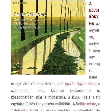
A
BÉCSI
KONY
HA
az
egyetl
en,
melye
t nem
egy
ország
ról,
hane
m egy városról neveztek el,
ami igazán ügyes dolog
a
szememben. Bécs kíváncsi szakácsainak is
köszönhetően, már a monarchia, a k.u.k. ideje alatt
egyfajta fúziós konyhaként működött. A
Bollito misto
, a
Tafelspitz
kultikus magasságokba emelkedtek, de