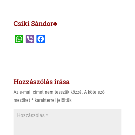
Csíki Sándor♣
W
V
F
h
i
a
a
b
c
t
e
e
s
r
b
Hozzászólás írása
A
o
p
o
Az e-mail címet nem tesszük közzé.
A kötelező
p
k
mezőket
*
karakterrel jelöltük