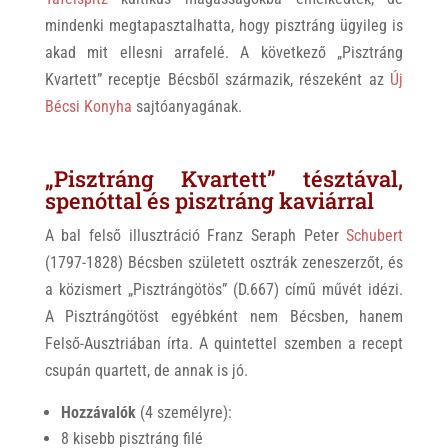
mindenki megtapasztalhatta, hogy pisztráng ügyileg is
akad mit ellesni arrafelé. A következő „Pisztráng
Kvartett” receptje Bécsből származik, részeként az
Új
Bécsi Konyha
sajtóanyagának.
„Pisztráng Kvartett” tésztával,
spenóttal és pisztráng kaviárral
A bal felső illusztráció Franz Seraph Peter
Schubert
(1797-1828) Bécsben született osztrák zeneszerzőt, és
a közismert „Pisztrángötös” (D.667) című művét idézi.
A Pisztrángötöst egyébként nem Bécsben, hanem
Felső-Ausztriában írta. A quintettel szemben a recept
csupán quartett, de annak is jó.
Hozzávalók
(4 személyre):
8 kisebb pisztráng filé