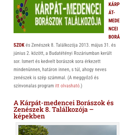
KÁRP
ÁT-
MEDE
NCEI
BORÁ
SZOK
és Zenészek 8. Találkozója 2013. május 31. és
június 2. között, a Budatétényi Rozáriumban került
sor. Ismert és kedvelt borászok sora érkezett
mindenünnen, határon innen, s túl, ahogy neves
zenészek is szép számmal. (A meggyőző és
színvonalas program
itt olvasható
.)
A Kárpát-medencei Borászok és
Zenészek 8. Találkozója –
képekben