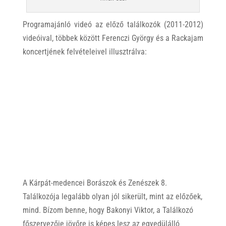
Programajánló videó az előző találkozók (2011-2012)
videóival, többek között Ferenczi György és a Rackajam
koncertjének felvételeivel illusztrálva:
A Kárpát-medencei Borászok és Zenészek 8.
Találkozója legalább olyan jól sikerült, mint az előzőek,
mind. Bízom benne, hogy Bakonyi Viktor, a Találkozó
főszervezője jövőre is képes lesz az egyedülálló