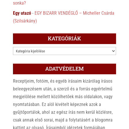
sonka?
Egy utazó
-
EGY BIZARR VENDÉGLŐ – Micheller Csárda
(Szilsárkány)
KATEGÓRIÁK
KATEGÓRIÁK
ADATVÉDELEM
Receptjeim, fotóim, és egyéb írásaim kizárólag írásos
beleegyezésem után, a szerző és a forrás egyértelmű
megjelölése mellett közölhetőek más oldalakon, vagy
nyomtatásban. Ez alól kivételt képeznek azok a
gyűjtőportálok, ahol az egész írás nem kerül közlésre,
csak annak első sorai, majd a folytatásért a blogomra
kattint az olvasó. Írásaimból idézetek formájában