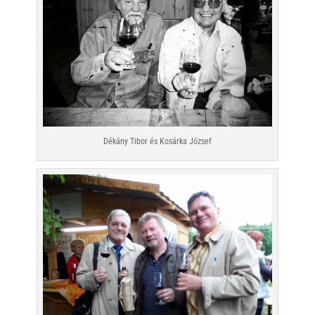
Dékány Tibor és Kosárka József