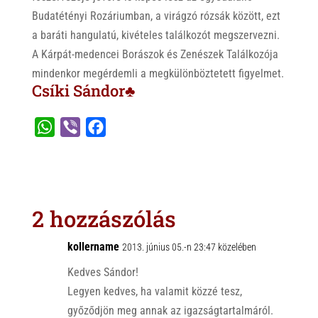
Budatétényi Rozáriumban, a virágzó rózsák között, ezt
a baráti hangulatú, kivételes találkozót megszervezni.
A Kárpát-medencei Borászok és Zenészek Találkozója
mindenkor megérdemli a megkülönböztetett figyelmet.
Csíki Sándor♣
W
V
F
h
i
a
a
b
c
t
e
e
s
r
b
2 hozzászólás
A
o
p
o
kollername
2013. június 05.-n 23:47 közelében
p
k
Kedves Sándor!
Legyen kedves, ha valamit közzé tesz,
győződjön meg annak az igazságtartalmáról.