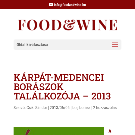
info@foodandwine.hu
Oldal kiválasztása
KÁRPÁT-MEDENCEI
BORÁSZOK
TALÁLKOZÓJA – 2013
Szerző:
Csíki Sándor
|
2013/06/05
|
bor
,
borász
|
2 hozzászólás
A