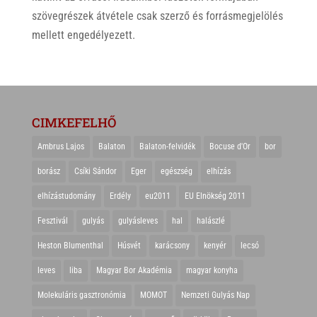
szövegrészek átvétele csak szerző és forrásmegjelölés
mellett engedélyezett.
CIMKEFELHŐ
Ambrus Lajos
Balaton
Balaton-felvidék
Bocuse d'Or
bor
borász
Csíki Sándor
Eger
egészség
elhízás
elhízástudomány
Erdély
eu2011
EU Elnökség 2011
Fesztivál
gulyás
gulyásleves
hal
halászlé
Heston Blumenthal
Húsvét
karácsony
kenyér
lecsó
leves
liba
Magyar Bor Akadémia
magyar konyha
Molekuláris gasztronómia
MOMOT
Nemzeti Gulyás Nap