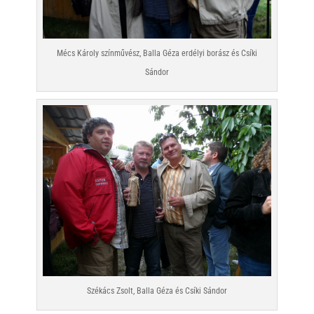
Mécs Károly színművész, Balla Géza erdélyi borász és Csíki
Sándor
Székács Zsolt, Balla Géza és Csíki Sándor