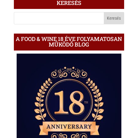
KERESÉS
A
BLOGON
A FOOD & WINE 18 ÉVE FOLYAMATOSAN
MŰKÖDŐ BLOG