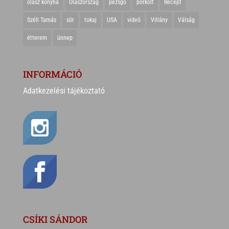
olasz konyha
Olaszország
pezsgő
pörkölt
Recept
Széll Tamás
sör
tokaj
USA
videó
Villány
Válság
étterem
ünnep
INFORMÁCIÓ
Adatkezelési tájékoztató
CSÍKI SÁNDOR