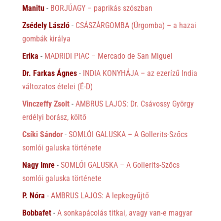
Manitu
-
BORJÚAGY – paprikás szószban
Zsédely László
-
CSÁSZÁRGOMBA (Úrgomba) – a hazai
gombák királya
Erika
-
MADRIDI PIAC – Mercado de San Miguel
Dr. Farkas Ágnes
-
INDIA KONYHÁJA – az ezerízű India
változatos ételei (É-D)
Vinczeffy Zsolt
-
AMBRUS LAJOS: Dr. Csávossy György
erdélyi borász, költő
Csíki Sándor
-
SOMLÓI GALUSKA – A Gollerits-Szőcs
somlói galuska története
Nagy Imre
-
SOMLÓI GALUSKA – A Gollerits-Szőcs
somlói galuska története
P. Nóra
-
AMBRUS LAJOS: A lepkegyűjtő
Bobbafet
-
A sonkapácolás titkai, avagy van-e magyar