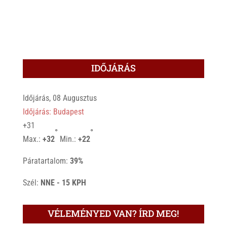
IDŐJÁRÁS
Időjárás, 08 Augusztus
Időjárás: Budapest
+
31
°
°
Max.:
+
32
Min.:
+
22
Páratartalom:
39%
Szél:
NNE - 15 KPH
VÉLEMÉNYED VAN? ÍRD MEG!