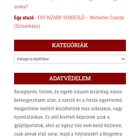
sonka?
Egy utazó
-
EGY BIZARR VENDÉGLŐ – Micheller Csárda
(Szilsárkány)
KATEGÓRIÁK
KATEGÓRIÁK
ADATVÉDELEM
Receptjeim, fotóim, és egyéb írásaim kizárólag írásos
beleegyezésem után, a szerző és a forrás egyértelmű
megjelölése mellett közölhetőek más oldalakon, vagy
nyomtatásban. Ez alól kivételt képeznek azok a
gyűjtőportálok, ahol az egész írás nem kerül közlésre,
csak annak első sorai, majd a folytatásért a blogomra