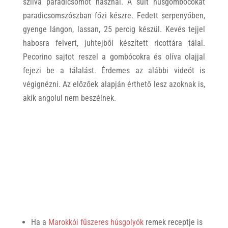
szilva paradicsomot használ. A sült húsgombócokat
paradicsomszószban főzi készre. Fedett serpenyőben,
gyenge lángon, lassan, 25 percig készül. Kevés tejjel
habosra felvert, juhtejből készített ricottára tálal.
Pecorino sajtot reszel a gombócokra és olíva olajjal
fejezi be a tálalást. Érdemes az alábbi videót is
végignézni. Az előzőek alapján érthető lesz azoknak is,
akik angolul nem beszélnek.
Ha a
Marokkói fűszeres húsgolyók
remek receptje is