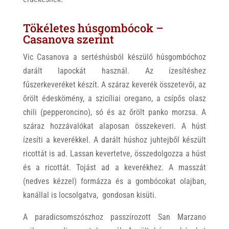
Tökéletes húsgombócok –
Casanova szerint
Vic Casanova a sertéshúsból készülő húsgombóchoz
darált lapockát használ. Az ízesítéshez
fűszerkeveréket készít. A száraz keverék összetevői, az
őrölt édeskömény, a szicíliai oregano, a csípős olasz
chili (pepperoncino), só és az őrölt panko morzsa. A
száraz hozzávalókat alaposan összekeveri. A húst
ízesíti a keverékkel. A darált húshoz juhtejből készült
ricottát is ad. Lassan kevertetve, összedolgozza a húst
és a ricottát. Tojást ad a keverékhez. A masszát
(nedves kézzel) formázza és a gombócokat olajban,
kanállal is locsolgatva, gondosan kisüti.
A paradicsomszószhoz passzírozott San Marzano