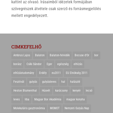
kattint az olvasó. Írásaimból idézetek formájában
szövegrészek átvétele csak szerző és forrásmegjelölés
mellett engedélyezett.
CIMKEFELHŐ
Ambrus Lajos
Balaton
Balaton-felvidék
Bocuse d'Or
bor
borász
Csíki Sándor
Eger
egészség
elhízás
elhízástudomány
Erdély
eu2011
EU Elnökség 2011
Fesztivál
gulyás
gulyásleves
hal
halászlé
Heston Blumenthal
Húsvét
karácsony
kenyér
lecsó
leves
liba
Magyar Bor Akadémia
magyar konyha
Molekuláris gasztronómia
MOMOT
Nemzeti Gulyás Nap