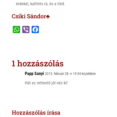
érdekel, kattints rá, és a tiéd.
Csíki Sándor♣
W
V
F
h
i
a
a
b
c
t
e
e
s
r
b
1 hozzászólás
A
o
p
o
Papp Sanyi
2013. február 28.-n 19:34 közelében
p
k
Hát ez rettentő jól néz ki!
Hozzászólás írása