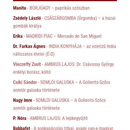
Manitu
-
BORJÚAGY – paprikás szószban
Zsédely László
-
CSÁSZÁRGOMBA (Úrgomba) – a hazai
gombák királya
Erika
-
MADRIDI PIAC – Mercado de San Miguel
Dr. Farkas Ágnes
-
INDIA KONYHÁJA – az ezerízű India
változatos ételei (É-D)
Vinczeffy Zsolt
-
AMBRUS LAJOS: Dr. Csávossy György
erdélyi borász, költő
Csíki Sándor
-
SOMLÓI GALUSKA – A Gollerits-Szőcs
somlói galuska története
Nagy Imre
-
SOMLÓI GALUSKA – A Gollerits-Szőcs
somlói galuska története
P. Nóra
-
AMBRUS LAJOS: A lepkegyűjtő
Bobbafet
-
A sonkapácolás titkai, avagy van-e magyar