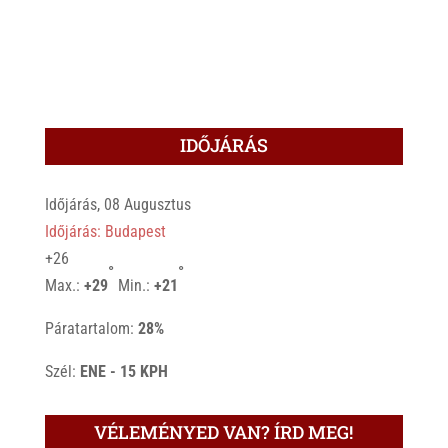
IDŐJÁRÁS
Időjárás, 08 Augusztus
Időjárás: Budapest
+
26
°
°
Max.:
+
29
Min.:
+
21
Páratartalom:
28%
Szél:
ENE - 15 KPH
VÉLEMÉNYED VAN? ÍRD MEG!