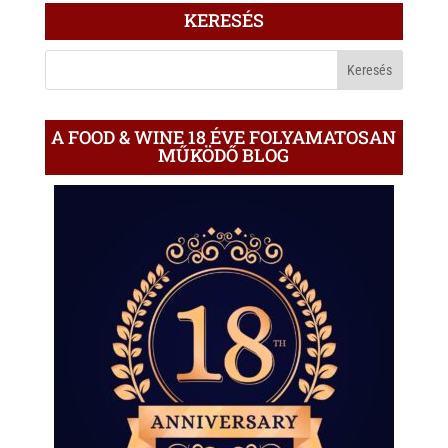
ÍRÁS
KERESÉS
A
BLOGON
A FOOD & WINE 18 ÉVE FOLYAMATOSAN
MŰKÖDŐ BLOG