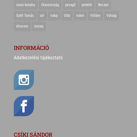
olasz konyha
Olaszország
pezsgő
pörkölt
Recept
Széll Tamás
sör
tokaj
USA
videó
Villány
Válság
étterem
ünnep
INFORMÁCIÓ
Adatkezelési tájékoztató
CSÍKI SÁNDOR