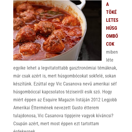
A
TÖKÉ
LETES
HÚSG
OMBÓ
COK
miben
léte
egyike lehet a legvitatottabb gasztronómiai témáknak,
már csak azért is, mert húsgombócokat sokfelé, sokan
készítünk. Ezúttal egy Vic Casanova nevű amerikai séf
húsgombóccal kapcsolatos téziseiről esik szó. Hogy
miért éppen az Esquire Magazin listáján 2012 Legjobb
Amerikai Éttermének nevezett Gusto étterem
tulajdonosa, Vic Casanova tippjeire vagyok kíváncsi?
Csupán azért, mert most éppen ezt tartottam
érdekesnek.