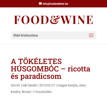
info@foodandwine.hu
Oldal kiválasztása
A TÖKÉLETES
HÚSGOMBÓC – ricotta
és paradicsom
Szerző:
Csíki Sándor
|
2013/02/27
|
magyar konyha
,
olasz
konyha
,
Recept
|
1 hozzászólás