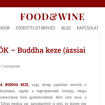
ÁNDOR
FOODSTYLIST-MOVIES
BLOG
KAPCSOLAT
– Buddha keze (ázsiai
|
1 hozzászólás
A BUDDHA KEZE,
vagy, ahogy japánban nevezik, a
bushukan, egyike a legérdekesebb formájú, mégis
ismerősnek tűnő gyümölcsöknek. Mint latin neve, a
‘Citrus medica var. sarcodactylis’ is jelzi, ez bizony egy