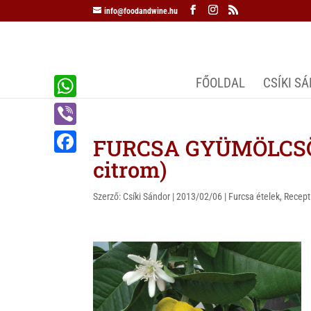
info@foodandwine.hu
FŐOLDAL
CSÍKI S
W
h
V
FURCSA GYÜMÖLCSÖK 
a
i
citrom)
F
t
b
a
s
Szerző:
Csíki Sándor
|
2013/02/06
|
Furcsa ételek
,
Recept
e
c
A
r
e
p
b
p
o
o