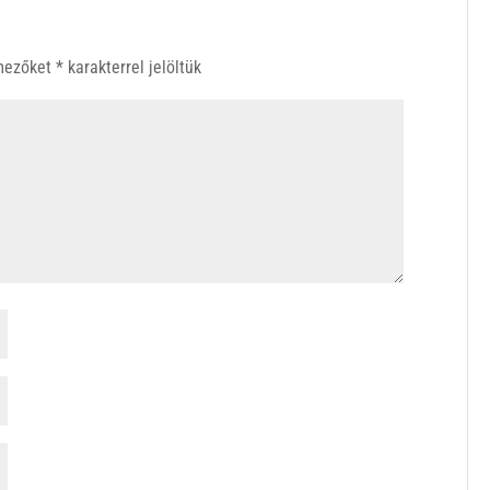
 mezőket
*
karakterrel jelöltük