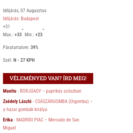
Időjárás, 07 Augusztus
Időjárás: Budapest
+
31
°
°
Max.:
+
33
Min.:
+
23
Páratartalom:
39%
Szél:
N - 27 KPH
VÉLEMÉNYED VAN? ÍRD MEG!
Manitu
-
BORJÚAGY – paprikás szószban
Zsédely László
-
CSÁSZÁRGOMBA (Úrgomba) –
a hazai gombák királya
Erika
-
MADRIDI PIAC – Mercado de San
Miguel