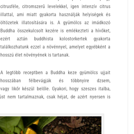
citrusféle, citromszerű levelekkel, igen intenzív citrus
illattal, ami miatt gyakorta használják helyiségek és
öltözetek illatosítására is. A gyümölcs az imádkozó
Buddha összekulcsolt kezére is emlékezteti a hívőket,
ezért aztán buddhista kolostorkertek gyakorta
találkozhatunk ezzel a növénnyel, amelyet egyébként a
hosszú élet növényének is tartanak.
A legtöbb receptben a Buddha keze gyümölcs ujjait
hosszában félbevágják és többnyire dzsem,
vagy likőr készül belőle. Gyakori, hogy szeszes italba,
úst nem tartalmaznak, csak héjat, de azért nyersen is