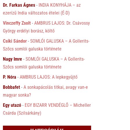
Dr. Farkas Ágnes
-
INDIA KONYHÁJA – az
ezerízű India változatos ételei (É-D)
Vinczeffy Zsolt
-
AMBRUS LAJOS: Dr. Csávossy
György erdélyi borász, költő
Csíki Sándor
-
SOMLÓI GALUSKA – A Gollerits-
Szőcs somlói galuska története
Nagy Imre
-
SOMLÓI GALUSKA – A Gollerits-
Szőcs somlói galuska története
P. Nóra
-
AMBRUS LAJOS: A lepkegyűjtő
Bobbafet
-
A sonkapácolás titkai, avagy van-e
magyar sonka?
Egy utazó
-
EGY BIZARR VENDÉGLŐ – Micheller
Csárda (Szilsárkány)