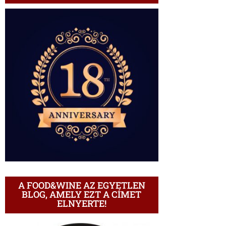
A FOOD&WINE AZ EGYETLEN
BLOG, AMELY EZT A CÍMET
ELNYERTE!