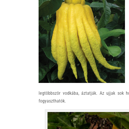
k
legtöbbször vodkába, áztatják. Az ujjak sok h
fogyaszthatók.