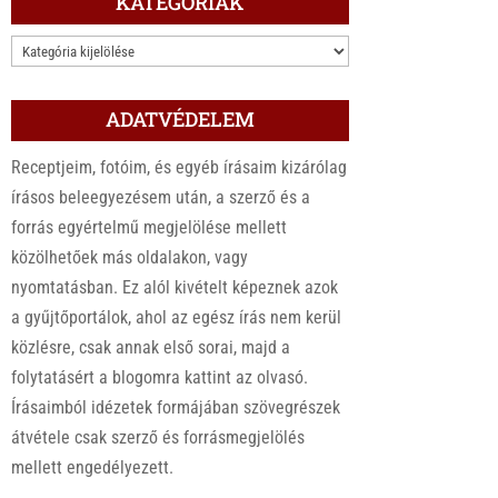
KATEGÓRIÁK
KATEGÓRIÁK
ADATVÉDELEM
Receptjeim, fotóim, és egyéb írásaim kizárólag
írásos beleegyezésem után, a szerző és a
forrás egyértelmű megjelölése mellett
közölhetőek más oldalakon, vagy
nyomtatásban. Ez alól kivételt képeznek azok
a gyűjtőportálok, ahol az egész írás nem kerül
közlésre, csak annak első sorai, majd a
folytatásért a blogomra kattint az olvasó.
Írásaimból idézetek formájában szövegrészek
átvétele csak szerző és forrásmegjelölés
mellett engedélyezett.