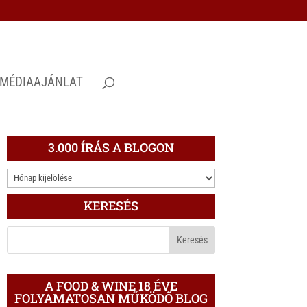
MÉDIAAJÁNLAT
3.000 ÍRÁS A BLOGON
3.000
ÍRÁS
KERESÉS
A
BLOGON
A FOOD & WINE 18 ÉVE
FOLYAMATOSAN MŰKÖDŐ BLOG