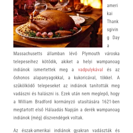
ameri
kai
Thank
sgivin
g Day
a
Massachusetts államban lévő Plymouth városka
telepeseihez kötődik, akiket a helyi wampanoag
indiánok ismertettek meg a
vadpulykával
és az
őshonos alapanyagokkal, a kukoricával, tökkel. A
szűkölködő telepeseket az indiánok tanították meg
vadászni és halászni is. Ezek után nem meglepő, hogy
a William Bradford kormányzó utasítására 1621-ben
megtartott első Hálaadás Napján a derék wampanoag
indiánok (még) díszvendégek voltak.
Az észak-amerikai indiánok gyakran vadászták és