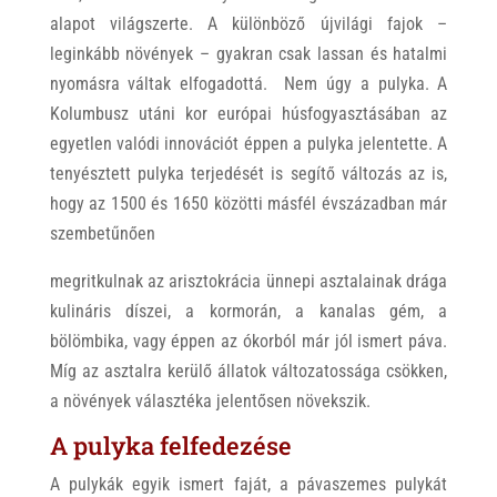
alapot világszerte. A különböző újvilági fajok –
leginkább növények – gyakran csak lassan és hatalmi
nyomásra váltak elfogadottá. Nem úgy a pulyka. A
Kolumbusz utáni kor európai húsfogyasztásában az
egyetlen valódi innovációt éppen a pulyka jelentette. A
tenyésztett pulyka terjedését is segítő változás az is,
hogy az 1500 és 1650 közötti másfél évszázadban már
szembetűnően
megritkulnak az arisztokrácia ünnepi asztalainak drága
kulináris díszei, a kormorán, a kanalas gém, a
bölömbika, vagy éppen az ókorból már jól ismert páva.
Míg az asztalra kerülő állatok változatossága csökken,
a növények választéka jelentősen növekszik.
A pulyka felfedezése
A pulykák egyik ismert faját, a pávaszemes pulykát