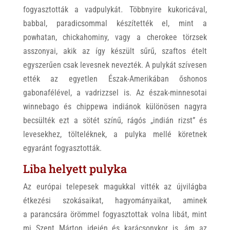
fogyasztották a vadpulykát
.
Többnyire kukoricával,
babbal, paradicsommal készítették el, mint a
powhatan, chickahominy, vagy a cherokee törzsek
asszonyai, akik az így készült sűrű, szaftos ételt
egyszerűen csak levesnek nevezték. A pulykát szívesen
ették az egyetlen Észak-Amerikában őshonos
gabonafélével, a vadrizzsel is. Az észak-minnesotai
winnebago és chippewa indiánok különösen nagyra
becsülték ezt a sötét színű, rágós „indián rizst” és
levesekhez, tölteléknek, a pulyka mellé köretnek
egyaránt fogyasztották.
Liba helyett pulyka
Az európai telepesek magukkal vitték az újvilágba
étkezési szokásaikat, hagyományaikat, aminek
a parancsára örömmel fogyasztottak volna libát, mint
mi Szent Márton idején és karácsonykor is, ám az