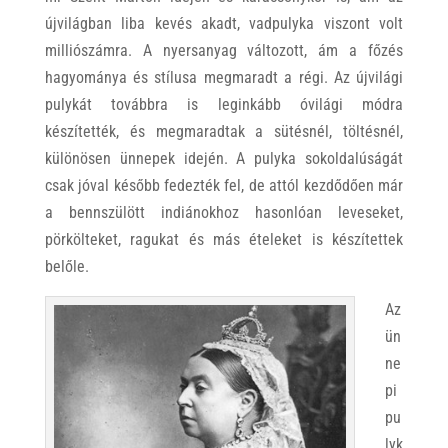
újvilágban liba kevés akadt, vadpulyka viszont volt
milliószámra. A nyersanyag változott, ám a főzés
hagyománya és stílusa megmaradt a régi. Az újvilági
pulykát továbbra is leginkább óvilági módra
készítették, és megmaradtak a sütésnél, töltésnél,
különösen ünnepek idején. A pulyka sokoldalúságát
csak jóval később fedezték fel, de attól kezdődően már
a bennszülött indiánokhoz hasonlóan leveseket,
pörkölteket, ragukat és más ételeket is készítettek
belőle.
Az
ün
ne
pi
pu
lyk