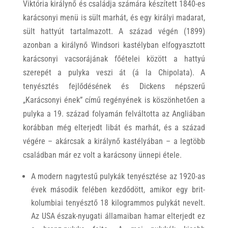
Viktória királynő és családja számára készített 1840-es
karácsonyi menü is sült marhát, és egy királyi madarat,
sült hattyút tartalmazott. A század végén (1899)
azonban a királynő Windsori kastélyban elfogyasztott
karácsonyi vacsorájának főételei között a hattyú
szerepét a pulyka veszi át (á la Chipolata). A
tenyésztés fejlődésének és Dickens népszerű
„Karácsonyi ének” című regényének is köszönhetően a
pulyka a 19. század folyamán felváltotta az Angliában
korábban még elterjedt libát és marhát, és a század
végére – akárcsak a királynő kastélyában – a legtöbb
családban már ez volt a karácsony ünnepi étele.
A modern nagytestű pulykák tenyésztése az 1920-as
évek második felében kezdődött, amikor egy brit-
kolumbiai tenyésztő 18 kilogrammos pulykát nevelt.
Az USA észak-nyugati államaiban hamar elterjedt ez