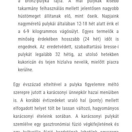
a bronz-pulyka fajta. A mai pulykák kisebb
takarmány felhasználás mellett jelentősen nagyobb
hústömeget állítanak elő, mint őseik. Napjaink
nagyméretű pulykái általában 12-18 hét alatt érik el
a 6-9 kilogrammos vágósúlyt. Egyes termelők a
minőség érdekében hosszabb (24 hét) időt is
engednek. Az eredetvédett, szabadtartású bresse-i
pulykát legalább 32 hétig, az utolsó hetekben
kukoricán és tejen hizlalva nevelik, mielőtt piacra
kerülne.
Egy évszázad elteltével a pulyka figyelemre méltó
szerepre jutott a karácsonyi ünnepkör hazai menüiben
is. A korábbi évtizedeket uraló hal (ponty) mellett
elfogadott helyet tölt be lassan változó, hagyományos
karácsonyi ételeink sorában. A karácsonyi pulykát
szemlélve egy gasztronómiai fúzió végkifejletének és