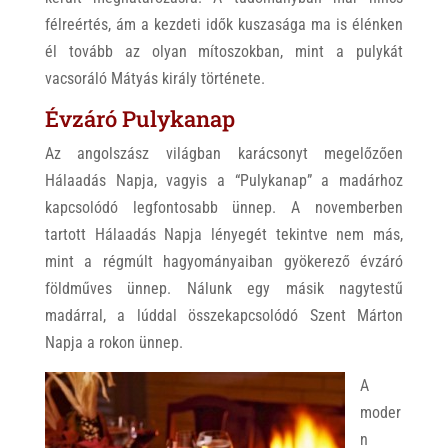
félreértés, ám a kezdeti idők kuszasága ma is élénken
él tovább az olyan mítoszokban, mint a pulykát
vacsoráló Mátyás király története.
Évzáró Pulykanap
Az angolszász világban karácsonyt megelőzően
Hálaadás Napja, vagyis a “Pulykanap” a madárhoz
kapcsolódó legfontosabb ünnep. A novemberben
tartott Hálaadás Napja lényegét tekintve nem más,
mint a régmúlt hagyományaiban gyökerező évzáró
földműves ünnep. Nálunk egy másik nagytestű
madárral, a lúddal összekapcsolódó Szent Márton
Napja a rokon ünnep.
A
moder
n