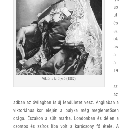
as
üt
és
sz
ok
ás
a
a
19
.
Viktória királynő (1887)
sz
áz
adban az óvilágban is új lendületet vesz. Angliában a
viktoriánus kor elején a pulyka még meglehetősen
drága. Északon a sült marha, Londonban és délen a
csontos és zsíros liba volt a karácsony fő étele. A