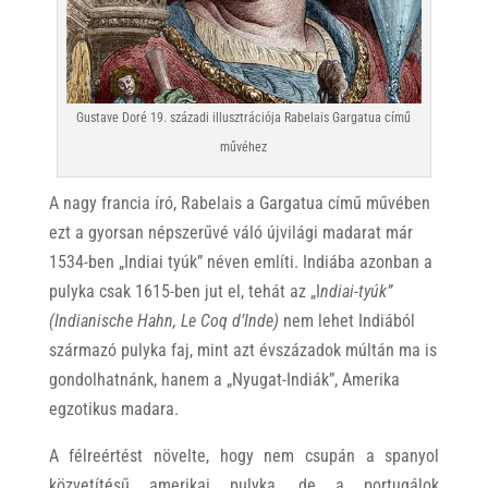
Gustave Doré 19. századi illusztrációja Rabelais Gargatua című
művéhez
A nagy francia író, Rabelais a Gargatua című művében
ezt a gyorsan népszerűvé váló újvilági madarat már
1534-ben „Indiai tyúk” néven említi. Indiába azonban a
pulyka csak 1615-ben jut el, tehát az
„I
ndiai-tyúk”
(Indianische Hahn, Le Coq d’Inde)
nem lehet Indiából
származó pulyka faj, mint azt évszázadok múltán ma is
gondolhatnánk, hanem a „Nyugat-Indiák”, Amerika
egzotikus madara.
A félreértést növelte, hogy nem csupán a spanyol
közvetítésű amerikai pulyka, de a portugálok