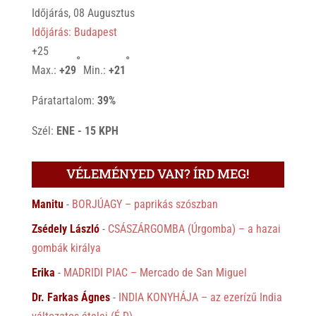
Időjárás, 08 Augusztus
Időjárás: Budapest
+
25
°
°
Max.:
+
29
Min.:
+
21
Páratartalom:
39%
Szél:
ENE - 15 KPH
VÉLEMÉNYED VAN? ÍRD MEG!
Manitu
-
BORJÚAGY – paprikás szószban
Zsédely László
-
CSÁSZÁRGOMBA (Úrgomba) – a hazai
gombák királya
Erika
-
MADRIDI PIAC – Mercado de San Miguel
Dr. Farkas Ágnes
-
INDIA KONYHÁJA – az ezerízű India