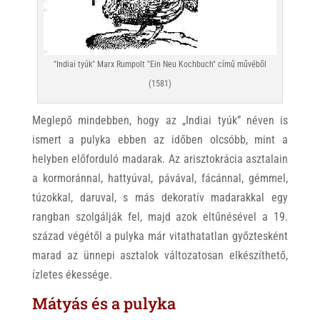
"Indiai tyúk" Marx Rumpolt "Ein Neu Kochbuch" című művéből
(1581)
Meglepő mindebben, hogy az „Indiai tyúk” néven is
ismert a pulyka ebben az időben olcsóbb, mint a
helyben előforduló madarak. Az arisztokrácia asztalain
a kormoránnal, hattyúval, pávával, fácánnal, gémmel,
túzokkal, daruval, s más dekoratív madarakkal egy
rangban szolgálják fel, majd azok eltűnésével a 19.
század végétől a pulyka már vitathatatlan győztesként
marad az ünnepi asztalok változatosan elkészíthető,
ízletes ékessége.
Mátyás és a pulyka