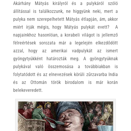
Akárhány Mátyás királyról és a pulykáról szóló
állítással is találkozzunk, ne higgyünk neki, mert a
pulyka nem szerepelhetett Mátyás étlapján, ám, akkor
miért írják mégis, hogy Mátyás pulykát evett? A
napjainkhoz hasonlóan, a korabeli világot is jellemző
félreértések sorozata már a legelején elkezdődött
azzal, hogy az amerikai vadpulykát az ismert
gyöngytyúkként határozták meg. A gyöngytyúknak
pulykával való összemosása a továbbiakban is
folytatódott és az elnevezések körüli zűrzavarba India
és az Ottomán török birodalom is már korán
belekeveredett.