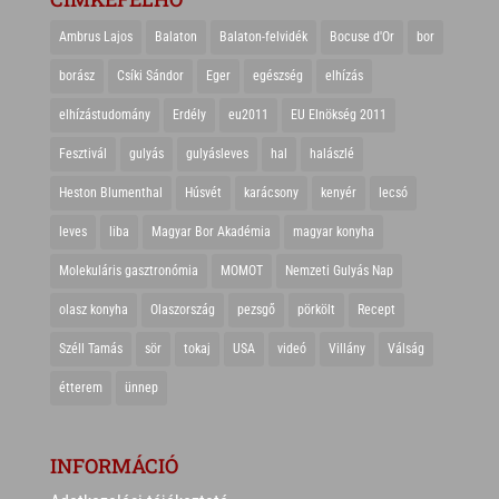
Ambrus Lajos
Balaton
Balaton-felvidék
Bocuse d'Or
bor
borász
Csíki Sándor
Eger
egészség
elhízás
elhízástudomány
Erdély
eu2011
EU Elnökség 2011
Fesztivál
gulyás
gulyásleves
hal
halászlé
Heston Blumenthal
Húsvét
karácsony
kenyér
lecsó
leves
liba
Magyar Bor Akadémia
magyar konyha
Molekuláris gasztronómia
MOMOT
Nemzeti Gulyás Nap
olasz konyha
Olaszország
pezsgő
pörkölt
Recept
Széll Tamás
sör
tokaj
USA
videó
Villány
Válság
étterem
ünnep
INFORMÁCIÓ