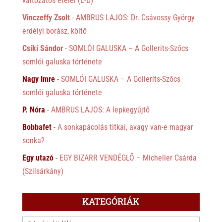
változatos ételei (É-D)
Vinczeffy Zsolt
-
AMBRUS LAJOS: Dr. Csávossy György
erdélyi borász, költő
Csíki Sándor
-
SOMLÓI GALUSKA – A Gollerits-Szőcs
somlói galuska története
Nagy Imre
-
SOMLÓI GALUSKA – A Gollerits-Szőcs
somlói galuska története
P. Nóra
-
AMBRUS LAJOS: A lepkegyűjtő
Bobbafet
-
A sonkapácolás titkai, avagy van-e magyar
sonka?
Egy utazó
-
EGY BIZARR VENDÉGLŐ – Micheller Csárda
(Szilsárkány)
KATEGÓRIÁK