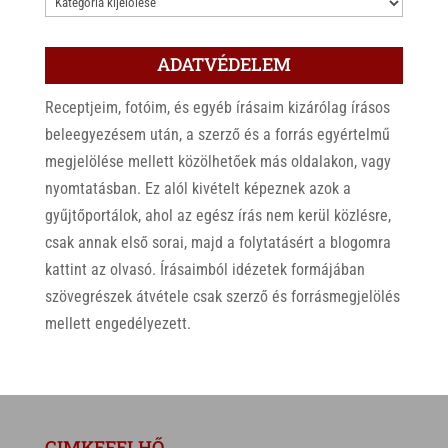
KATEGÓRIÁK
ADATVÉDELEM
Receptjeim, fotóim, és egyéb írásaim kizárólag írásos
beleegyezésem után, a szerző és a forrás egyértelmű
megjelölése mellett közölhetőek más oldalakon, vagy
nyomtatásban. Ez alól kivételt képeznek azok a
gyűjtőportálok, ahol az egész írás nem kerül közlésre,
csak annak első sorai, majd a folytatásért a blogomra
kattint az olvasó. Írásaimból idézetek formájában
szövegrészek átvétele csak szerző és forrásmegjelölés
mellett engedélyezett.
CIMKEFELHŐ