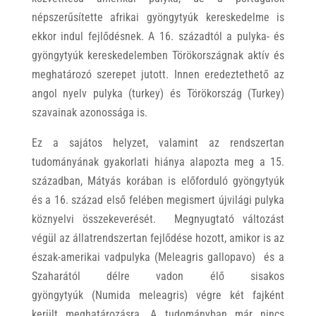
népszerűsítette afrikai gyöngytyúk kereskedelme is
ekkor indul fejlődésnek. A 16. századtól a pulyka- és
gyöngytyúk kereskedelemben Törökországnak aktív és
meghatározó szerepet jutott. Innen eredeztethető az
angol nyelv pulyka (turkey) és Törökország (Turkey)
szavainak azonossága is.
Ez a sajátos helyzet, valamint az rendszertan
tudományának gyakorlati hiánya alapozta meg a 15.
században, Mátyás korában is előforduló gyöngytyúk
és a 16. század első felében megismert újvilági pulyka
köznyelvi összekeverését. Megnyugtató változást
végül az állatrendszertan fejlődése hozott, amikor is az
észak-amerikai vadpulyka (Meleagris gallopavo) és a
Szaharától délre vadon élő sisakos
gyöngytyúk (Numida meleagris) végre két fajként
került meghatározásra. A tudományban már nincs