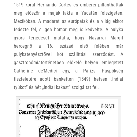
1519 körül Hernando Cortés és emberei pillanthatták
meg először a maják lakta a Yucatán félszigeten,
Mexikóban. A madarat az európaiak és a világ ekkor
fedezte fel, s igen hamar meg is kedvelte. A pulyka
gyors terjedését mutatja, hogy Navarrai Margit
hercegnő a 16. század első felében már
pulykatenyésztővel köt szállítási szerződést. A
gasztronómiatörténetben előkelő helyen emlegetett
Catherine de’Medici egy, a Párizsi Püspökség
tiszteletére adott banketten (1549) hetven „Indiai
tyúkot” és hét „Indiai kakast” szolgáltat fel.