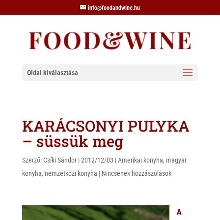
info@foodandwine.hu
Oldal kiválasztása
KARÁCSONYI PULYKA
– süssük meg
Szerző:
Csíki Sándor
|
2012/12/03
|
Amerikai konyha
,
magyar
konyha
,
nemzetközi konyha
|
Nincsenek hozzászólások
A