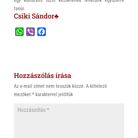
egy kulturális fúzió kezdetének lehetünk egyszerre
tanúi.
Csíki Sándor♣
W
V
F
h
i
a
a
b
c
t
e
e
s
r
b
Hozzászólás írása
A
o
p
o
Az e-mail címet nem tesszük közzé.
A kötelező
p
k
mezőket
*
karakterrel jelöltük