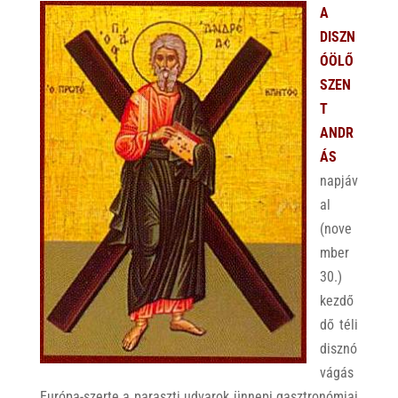
A
DISZN
ÓÖLŐ
SZEN
T
ANDR
ÁS
napjáv
al
(nove
mber
30.)
kezdő
dő téli
disznó
vágás
Európa-szerte a paraszti udvarok ünnepi gasztronómiai