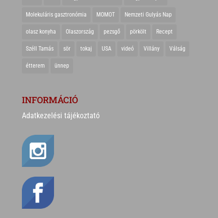
Molekuláris gasztronómia
MOMOT
Nemzeti Gulyás Nap
olasz konyha
Olaszország
pezsgő
pörkölt
Recept
Széll Tamás
sör
tokaj
USA
videó
Villány
Válság
étterem
ünnep
INFORMÁCIÓ
Adatkezelési tájékoztató