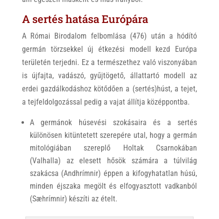
A sertés hatása Európára
A Római Birodalom felbomlása (476) után a hódító
germán törzsekkel új étkezési modell kezd Európa
területén terjedni. Ez a természethez való viszonyában
is újfajta, vadászó, gyűjtögető, állattartó modell az
erdei gazdálkodáshoz kötődően a (sertés)húst, a tejet,
a tejfeldolgozással pedig a vajat
állítja középpontba.
A germánok húsevési szokásaira és a sertés
különösen kitüntetett szerepére utal, hogy a germán
mitológiában szereplő Holtak Csarnokában
(Valhalla) az elesett hősök számára a túlvilág
szakácsa (Andhrímnir) éppen a kifogyhatatlan húsú,
minden éjszaka megölt és elfogyasztott vadkanból
(Sæhrímnir) készíti az ételt.