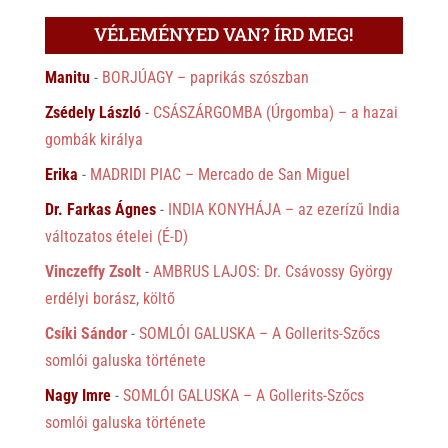
VÉLEMÉNYED VAN? ÍRD MEG!
Manitu
-
BORJÚAGY – paprikás szószban
Zsédely László
-
CSÁSZÁRGOMBA (Úrgomba) – a hazai
gombák királya
Erika
-
MADRIDI PIAC – Mercado de San Miguel
Dr. Farkas Ágnes
-
INDIA KONYHÁJA – az ezerízű India
változatos ételei (É-D)
Vinczeffy Zsolt
-
AMBRUS LAJOS: Dr. Csávossy György
erdélyi borász, költő
Csíki Sándor
-
SOMLÓI GALUSKA – A Gollerits-Szőcs
somlói galuska története
Nagy Imre
-
SOMLÓI GALUSKA – A Gollerits-Szőcs
somlói galuska története