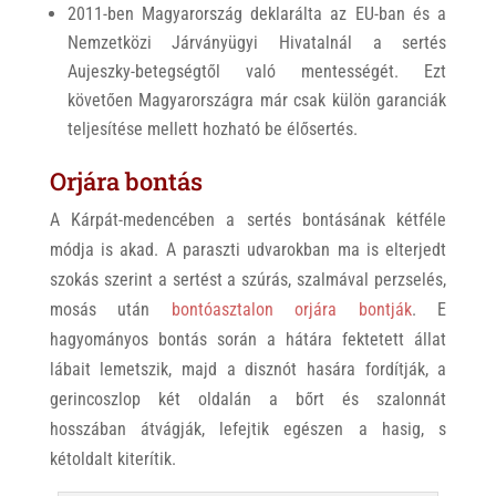
2011-ben Magyarország deklarálta az EU-ban és a
Nemzetközi Járványügyi Hivatalnál a sertés
Aujeszky-betegségtől való mentességét. Ezt
követően Magyarországra már csak külön garanciák
teljesítése mellett hozható be élősertés.
Orjára bontás
A Kárpát-medencében a sertés bontásának kétféle
módja is akad. A paraszti udvarokban ma is elterjedt
szokás szerint a sertést a szúrás, szalmával perzselés,
mosás után
bontóasztalon orjára bontják
. E
hagyományos bontás során a hátára fektetett állat
lábait lemetszik, majd a disznót hasára fordítják, a
gerincoszlop két oldalán a bőrt és szalonnát
hosszában átvágják, lefejtik egészen a hasig, s
kétoldalt kiterítik.