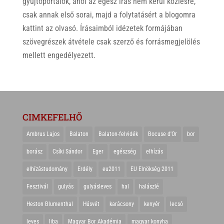
gyűjtőportálok, ahol az egész írás nem kerül közlésre,
csak annak első sorai, majd a folytatásért a blogomra
kattint az olvasó. Írásaimból idézetek formájában
szövegrészek átvétele csak szerző és forrásmegjelölés
mellett engedélyezett.
CIMKEFELHŐ
Ambrus Lajos
Balaton
Balaton-felvidék
Bocuse d'Or
bor
borász
Csíki Sándor
Eger
egészség
elhízás
elhízástudomány
Erdély
eu2011
EU Elnökség 2011
Fesztivál
gulyás
gulyásleves
hal
halászlé
Heston Blumenthal
Húsvét
karácsony
kenyér
lecsó
leves
liba
Magyar Bor Akadémia
magyar konyha