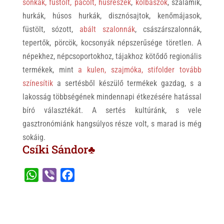
sonkák, füstölt, pácolt, húsrészek
,
kolbászok
, szalámik,
hurkák, húsos hurkák, disznósajtok, kenőmájasok,
füstölt, sózott,
abált szalonnák
, császárszalonnák,
tepertők, pörcök, kocsonyák népszerűsége töretlen. A
népekhez, népcsoportokhoz, tájakhoz kötődő regionális
termékek, mint
a kulen, szajmóka, stifolder tovább
színesítik
a sertésből készülő termékek gazdag, s a
lakosság többségének mindennapi étkezésére hatással
bíró választékát. A sertés kultúránk, s vele
gasztronómiánk hangsúlyos része volt, s marad is még
sokáig.
Csíki Sándor♣
W
V
F
h
i
a
a
b
c
t
e
e