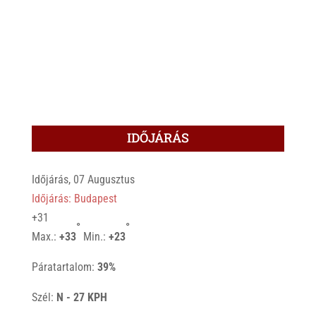
IDŐJÁRÁS
Időjárás, 07 Augusztus
Időjárás: Budapest
+
31
°
°
Max.:
+
33
Min.:
+
23
Páratartalom:
39%
Szél:
N - 27 KPH