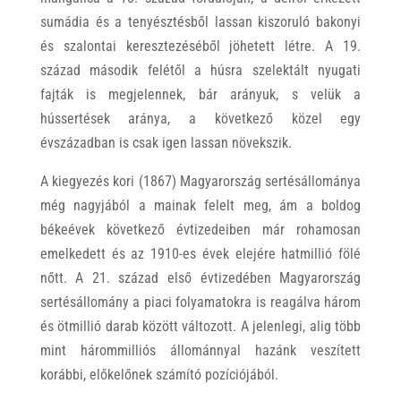
sumádia és a tenyésztésből lassan kiszoruló bakonyi
és szalontai keresztezéséből jöhetett létre. A 19.
század második felétől a húsra szelektált nyugati
fajták is megjelennek, bár arányuk, s velük a
hússertések aránya, a következő közel egy
évszázadban is csak igen lassan növekszik.
A kiegyezés kori (1867) Magyarország sertésállománya
még nagyjából a mainak felelt meg, ám a boldog
békeévek következő évtizedeiben már rohamosan
emelkedett és az 1910-es évek elejére hatmillió fölé
nőtt. A 21. század első évtizedében Magyarország
sertésállomány a piaci folyamatokra is reagálva három
és ötmillió darab között változott. A jelenlegi, alig több
mint hárommilliós állománnyal hazánk veszített
korábbi, előkelőnek számító pozíciójából.