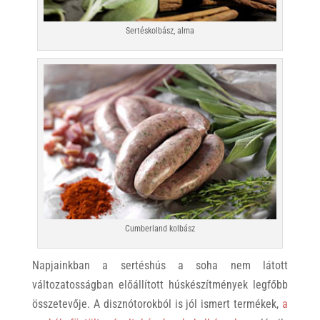
Sertéskolbász, alma
Cumberland kolbász
Napjainkban a sertéshús a soha nem látott
változatosságban előállított húskészítmények legfőbb
összetevője. A disznótorokból is jól ismert termékek,
a