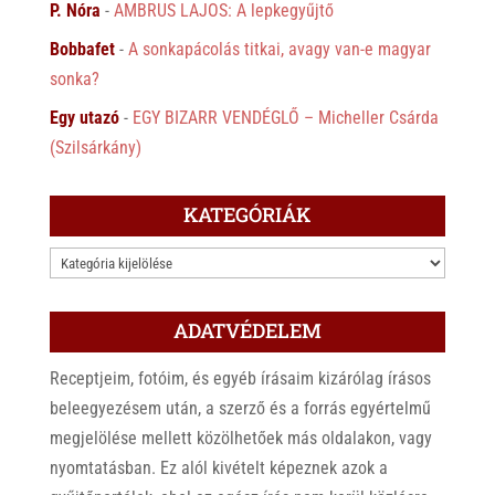
P. Nóra
-
AMBRUS LAJOS: A lepkegyűjtő
Bobbafet
-
A sonkapácolás titkai, avagy van-e magyar
sonka?
Egy utazó
-
EGY BIZARR VENDÉGLŐ – Micheller Csárda
(Szilsárkány)
KATEGÓRIÁK
KATEGÓRIÁK
ADATVÉDELEM
Receptjeim, fotóim, és egyéb írásaim kizárólag írásos
beleegyezésem után, a szerző és a forrás egyértelmű
megjelölése mellett közölhetőek más oldalakon, vagy
nyomtatásban. Ez alól kivételt képeznek azok a