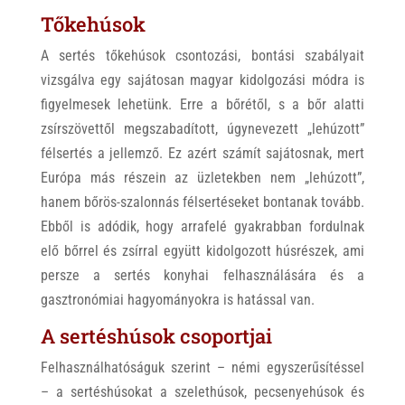
Tőkehúsok
A sertés tőkehúsok csontozási, bontási szabályait
vizsgálva egy sajátosan magyar kidolgozási módra is
figyelmesek lehetünk. Erre a bőrétől, s a bőr alatti
zsírszövettől megszabadított, úgynevezett „lehúzott”
félsertés a jellemző. Ez azért számít sajátosnak, mert
Európa más részein az üzletekben nem „lehúzott”,
hanem bőrös-szalonnás félsertéseket bontanak tovább.
Ebből is adódik, hogy arrafelé gyakrabban fordulnak
elő bőrrel és zsírral együtt kidolgozott húsrészek, ami
persze a sertés konyhai felhasználására és a
gasztronómiai hagyományokra is hatással van.
A sertéshúsok csoportjai
Felhasználhatóságuk szerint – némi egyszerűsítéssel
– a sertéshúsokat a szelethúsok, pecsenyehúsok és