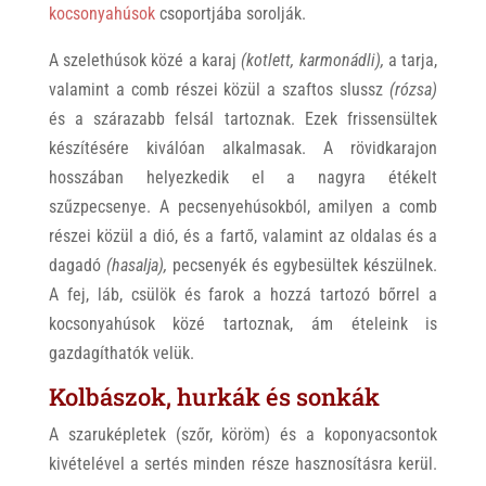
kocsonyahúsok
csoportjába sorolják.
A szelethúsok közé a karaj
(kotlett, karmonádli),
a tarja,
valamint a comb részei közül a szaftos slussz
(rózsa)
és a szárazabb felsál tartoznak. Ezek frissensültek
készítésére kiválóan alkalmasak. A rövidkarajon
hosszában helyezkedik el a nagyra étékelt
szűzpecsenye. A pecsenyehúsokból, amilyen a comb
részei közül a dió, és a fartő, valamint az oldalas és a
dagadó
(hasalja),
pecsenyék és egybesültek készülnek.
A fej, láb, csülök és farok a hozzá tartozó bőrrel a
kocsonyahúsok közé tartoznak, ám ételeink is
gazdagíthatók velük.
Kolbászok, hurkák és sonkák
A szaruképletek (szőr, köröm) és a koponyacsontok
kivételével a sertés minden része hasznosításra kerül.