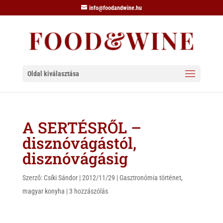
info@foodandwine.hu
Oldal kiválasztása
A SERTÉSRŐL –
disznóvágástól,
disznóvágásig
Szerző:
Csíki Sándor
|
2012/11/29
|
Gasztronómia történet
,
magyar konyha
|
3 hozzászólás