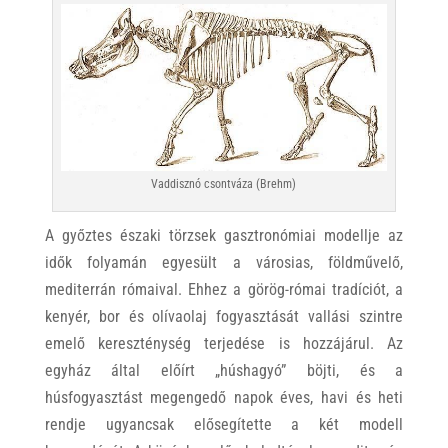
Vaddisznó csontváza (Brehm)
A győztes északi törzsek gasztronómiai modellje az
idők folyamán egyesült a városias, földművelő,
mediterrán rómaival. Ehhez a görög-római tradíciót, a
kenyér, bor és olívaolaj fogyasztását vallási szintre
emelő kereszténység terjedése is hozzájárul. Az
egyház által előírt „húshagyó” böjti, és a
húsfogyasztást megengedő napok éves, havi és heti
rendje ugyancsak elősegítette a két modell