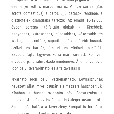
eseménye volt, s maradt ma is. A házi sertés (Sus
scrofa domesticus) a páros ujjú patások rendjébe, a
disznófélék családjába tartozik. Az elmúlt 10-12.000
évben seregnyi tájfajtája alakult ki. Kisebbek,
nagyobbak, zsírosabbak, húsosabbak, vékonyabb és
vastagabb csontúak, sápadtabb és sötétebb húsúak,
szőkék és barnák, feketék és vörösek, sokfélék.
Szapora fajta. Egyéves korra már ivarérett. Könnyen
elvaduló, jól alkalmazkodó mindenevő. Állománya rövid
időn belül gyarapítható, és a fajtaváltás is
kivárható időn belül végrehajtható. Egyhasznúnak
nevezett állat, mivel csupán élelmezésre hasznosítjuk.
Kínában a hússal szinonim név. Fogyasztása a
judaizmusban és az iszlámban is kategorikusan tiltott.
Szerepe és hatása a keresztény Európát is formálta,
ám egészen másként és más irányból.