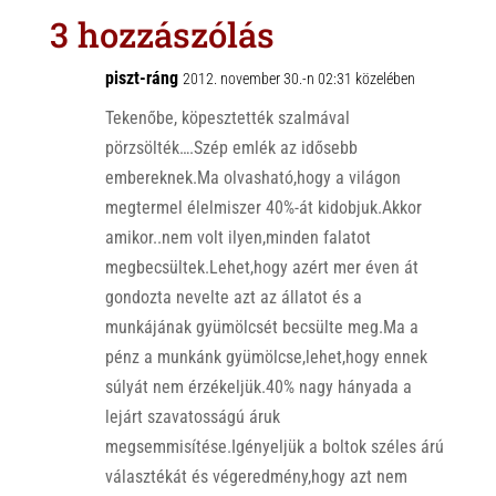
s
r
b
3 hozzászólás
A
o
p
o
piszt-ráng
2012. november 30.-n 02:31 közelében
p
k
Tekenőbe, köpesztették szalmával
pörzsölték….Szép emlék az idősebb
embereknek.Ma olvasható,hogy a világon
megtermel élelmiszer 40%-át kidobjuk.Akkor
amikor..nem volt ilyen,minden falatot
megbecsültek.Lehet,hogy azért mer éven át
gondozta nevelte azt az állatot és a
munkájának gyümölcsét becsülte meg.Ma a
pénz a munkánk gyümölcse,lehet,hogy ennek
súlyát nem érzékeljük.40% nagy hányada a
lejárt szavatosságú áruk
megsemmisítése.Igényeljük a boltok széles árú
választékát és végeredmény,hogy azt nem