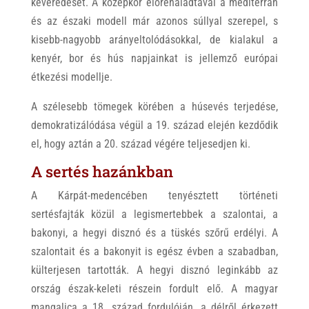
keveredését. A középkor előrehaladtával a mediterrán
és az északi modell már azonos súllyal szerepel, s
kisebb-nagyobb arányeltolódásokkal, de kialakul a
kenyér, bor és hús napjainkat is jellemző európai
étkezési modellje.
A szélesebb tömegek körében a húsevés terjedése,
demokratizálódása végül a 19. század elején kezdődik
el, hogy aztán a 20. század végére teljesedjen ki.
A sertés hazánkban
A Kárpát-medencében tenyésztett történeti
sertésfajták közül a legismertebbek a szalontai, a
bakonyi, a hegyi disznó és a tüskés szőrű erdélyi. A
szalontait és a bakonyit is egész évben a szabadban,
külterjesen tartották. A hegyi disznó leginkább az
ország észak-keleti részein fordult elő. A magyar
mangalica a 18. század fordulóján, a délről érkezett