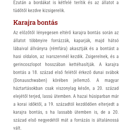
Ezután a bordákat is kétfelé terítik és az állatot a
tüdőtől kezdve kizsigerelik.
Karajra bontás
Az előzőtől lényegesen eltérő karajra bontás során az
állatot többnyire forrázzák, kaparják, majd hátsó
lábaival állványra (rémfára) akasztják és a bontást a
hasi oldalon, az ivarszervnél kezdik. Zsigerelnek, és a
gerincoszlopot hosszában kettéhasítják. A karajra
bontás a 18. század első felétől érkező dunai svábok
(Donauschwaben) körében jellemző. A magyar
háztartásokban csak viszonylag későn, a 20. század
elejétől terjed, lassú ütemben. A hazai húsiparban már
a korai időktől, a 19. századtól kezdődően elterjedt a
karajra bontás, s ha lassabb ütemben is, de a 20.
század első negyedétől mát a forrázás is általánossá
vált.