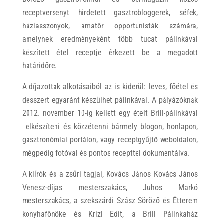
receptversenyt hirdetett gasztrobloggerek, séfek,
háziasszonyok, amatőr opportunisták számára,
amelynek eredményeként több tucat pálinkával
készített étel receptje érkezett be a megadott
határidőre.
A díjazottak alkotásaiból az is kiderül: leves, főétel és
desszert egyaránt készülhet pálinkával. A pályázóknak
2012. november 10-ig kellett egy ételt Brill-pálinkával
elkészíteni és közzétenni bármely blogon, honlapon,
gasztronómiai portálon, vagy receptgyűjtő weboldalon,
mégpedig fotóval és pontos recepttel dokumentálva.
A kiírók és a zsűri tagjai, Kovács János Kovács János
Venesz-díjas mesterszakács, Juhos Markó
mesterszakács, a szekszárdi Szász Söröző és Étterem
konyhafőnöke és Krizl Edit, a Brill Pálinkaház