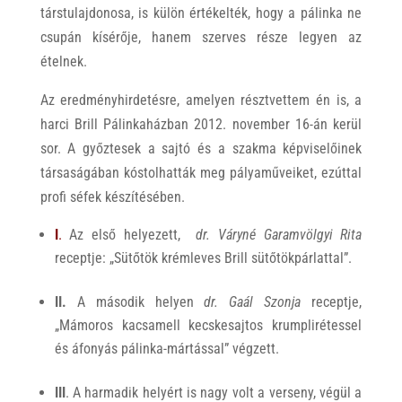
társtulajdonosa, is külön értékelték, hogy a pálinka ne
csupán kísérője, hanem szerves része legyen az
ételnek.
Az eredményhirdetésre, amelyen résztvettem én is, a
harci Brill Pálinkaházban 2012. november 16-án kerül
sor. A győztesek a sajtó és a szakma képviselőinek
társaságában kóstolhatták meg pályaműveiket, ezúttal
profi séfek készítésében.
I
.
Az első helyezett,
dr. Váryné Garamvölgyi Rita
receptje: „Sütőtök krémleves Brill sütőtökpárlattal”.
II.
A második helyen
dr. Gaál Szonja
receptje,
„Mámoros kacsamell kecskesajtos krumplirétessel
és áfonyás pálinka-mártással” végzett.
III
. A harmadik helyért is nagy volt a verseny, végül a