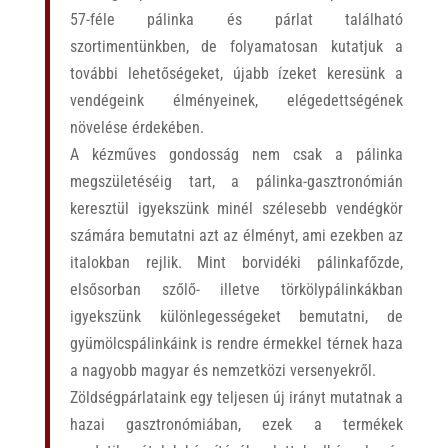
57-féle pálinka és párlat található
szortimentünkben, de folyamatosan kutatjuk a
további lehetőségeket, újabb ízeket keresünk a
vendégeink élményeinek, elégedettségének
növelése érdekében.
A kézműves gondosság nem csak a pálinka
megszületéséig tart, a pálinka-gasztronómián
keresztül igyekszünk minél szélesebb vendégkör
számára bemutatni azt az élményt, ami ezekben az
italokban rejlik. Mint borvidéki pálinkafőzde,
elsősorban szőlő- illetve törkölypálinkákban
igyekszünk különlegességeket bemutatni, de
gyümölcspálinkáink is rendre érmekkel térnek haza
a nagyobb magyar és nemzetközi versenyekről.
Zöldségpárlataink egy teljesen új irányt mutatnak a
hazai gasztronómiában, ezek a termékek