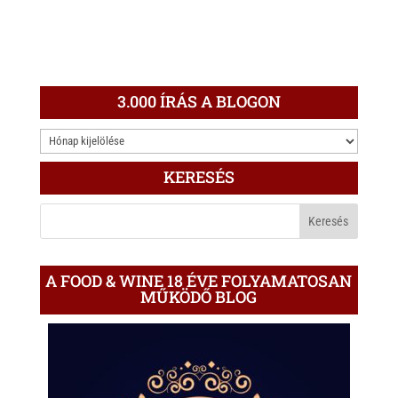
3.000 ÍRÁS A BLOGON
3.000
ÍRÁS
KERESÉS
A
BLOGON
A FOOD & WINE 18 ÉVE FOLYAMATOSAN
MŰKÖDŐ BLOG