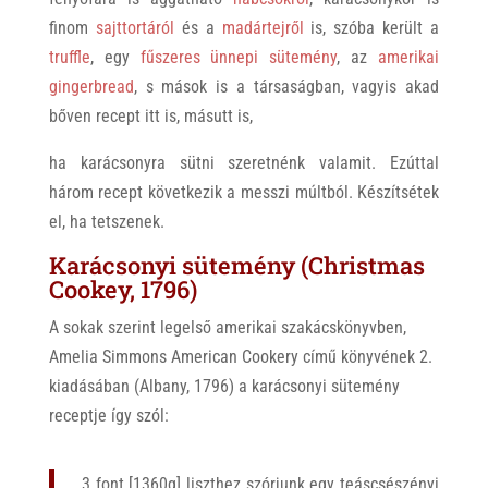
finom
sajttortáról
és a
madártejről
is, szóba került a
truffle
, egy
fűszeres ünnepi sütemény
, az
amerikai
gingerbread
, s mások is a társaságban, vagyis akad
bőven recept itt is, másutt is,
ha karácsonyra sütni szeretnénk valamit. Ezúttal
három recept következik a messzi múltból. Készítsétek
el, ha tetszenek.
Karácsonyi sütemény (Christmas
Cookey, 1796)
A sokak szerint legelső amerikai szakácskönyvben,
Amelia Simmons American Cookery című könyvének 2.
kiadásában (Albany, 1796) a karácsonyi sütemény
receptje így szól:
„3 font [1360g] liszthez szórjunk egy teáscsészényi