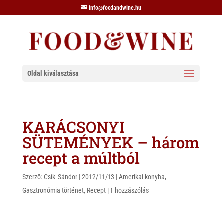
info@foodandwine.hu
Oldal kiválasztása
KARÁCSONYI
SÜTEMÉNYEK – három
recept a múltból
Szerző:
Csíki Sándor
|
2012/11/13
|
Amerikai konyha
,
Gasztronómia történet
,
Recept
|
1 hozzászólás