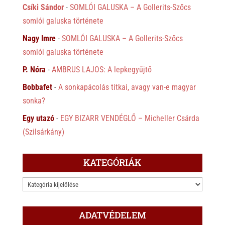
Csíki Sándor
-
SOMLÓI GALUSKA – A Gollerits-Szőcs
somlói galuska története
Nagy Imre
-
SOMLÓI GALUSKA – A Gollerits-Szőcs
somlói galuska története
P. Nóra
-
AMBRUS LAJOS: A lepkegyűjtő
Bobbafet
-
A sonkapácolás titkai, avagy van-e magyar
sonka?
Egy utazó
-
EGY BIZARR VENDÉGLŐ – Micheller Csárda
(Szilsárkány)
KATEGÓRIÁK
KATEGÓRIÁK
ADATVÉDELEM