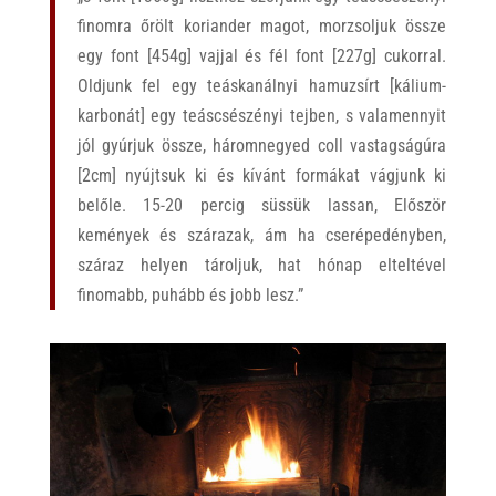
finomra őrölt koriander magot, morzsoljuk össze
egy font [454g] vajjal és fél font [227g] cukorral.
Oldjunk fel egy teáskanálnyi hamuzsírt [kálium-
karbonát] egy teáscsészényi tejben, s valamennyit
jól gyúrjuk össze, háromnegyed coll vastagságúra
[2cm] nyújtsuk ki és kívánt formákat vágjunk ki
belőle. 15-20 percig süssük lassan, Először
kemények és szárazak, ám ha cserépedényben,
száraz helyen tároljuk, hat hónap elteltével
finomabb, puhább és jobb lesz.”