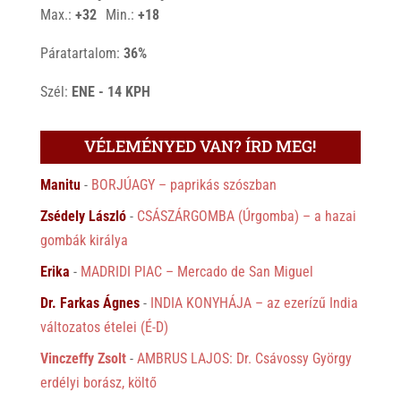
°
°
Max.:
+
32
Min.:
+
18
Páratartalom:
36%
Szél:
ENE - 14 KPH
VÉLEMÉNYED VAN? ÍRD MEG!
Manitu
-
BORJÚAGY – paprikás szószban
Zsédely László
-
CSÁSZÁRGOMBA (Úrgomba) – a hazai
gombák királya
Erika
-
MADRIDI PIAC – Mercado de San Miguel
Dr. Farkas Ágnes
-
INDIA KONYHÁJA – az ezerízű India
változatos ételei (É-D)
Vinczeffy Zsolt
-
AMBRUS LAJOS: Dr. Csávossy György
erdélyi borász, költő