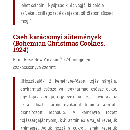
lehet csinálni. Nyújtsad ki és vágjál ki belőle
szíveket, csillagokat és vajazott sütőlapon süssed
meg.”
Cseh karácsonyi sütemények
(Bohemian Christmas Cookies,
1924)
Flora Rose New Yorkban (1924) megjelent
szakácskönyve szerint:
„[Hozzávalók] 2 keményre-főzött tojás sárgája,
egyharmad csésze vaj, egyharmad csésze cukor,
egy tojás sárgája, egy evőkanál tej, a nyújtáshoz
szitált liszt, három evőkanál finomra aprított
blansírozott mandula. A keményre főzött
tojássárgáját nyomjuk át szitán és a vajjal keverjük
krémesre. Adjuk hozzá a cukrot, ismét keverjük