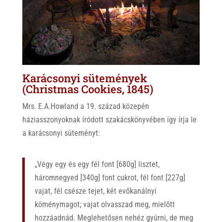
Karácsonyi sütemények
(Christmas Cookies, 1845)
Mrs. E.A.Howland a 19. század közepén
háziasszonyoknak íródott szakácskönyvében így írja le
a karácsonyi süteményt:
„Végy egy és egy fél font [680g] lisztet,
háromnegyed [340g] font cukrot, fél font [227g]
vajat, fél csésze tejet, két evőkanálnyi
köménymagot; vajat olvasszad meg, mielőtt
hozzáadnád. Meglehetősen nehéz gyúrni, de meg