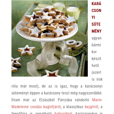
KARÁ
CSON
YI
SÜTE
MÉNY
ugyan
bármi
kor
készít
hető
(ezért
is írok
róla már most), de az is igaz, hogy a karácsonyi
süteményt éppen a karácsony teszi még nagyszerűbbé.
Írtam már az Elzászból Párizsba vándorló
Marie-
Madeleine csodás kuglófjáról
, a klasszikus
bejgliről
, a
fenyőfára is aggatható
habcsókról
, karácsonykor is