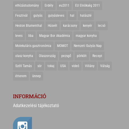
elhízástudomány
Erdély
eu2011
EU Elnökség 2011
Fesztivál
gulyás
gulyásleves
hal
halászlé
Heston Blumenthal
Húsvét
karácsony
kenyér
lecsó
leves
liba
Magyar Bor Akadémia
magyar konyha
Molekuláris gasztronómia
MOMOT
Nemzeti Gulyás Nap
olasz konyha
Olaszország
pezsgő
pörkölt
Recept
Széll Tamás
sör
tokaj
USA
videó
Villány
Válság
étterem
ünnep
INFORMÁCIÓ
Adatkezelési tájékoztató