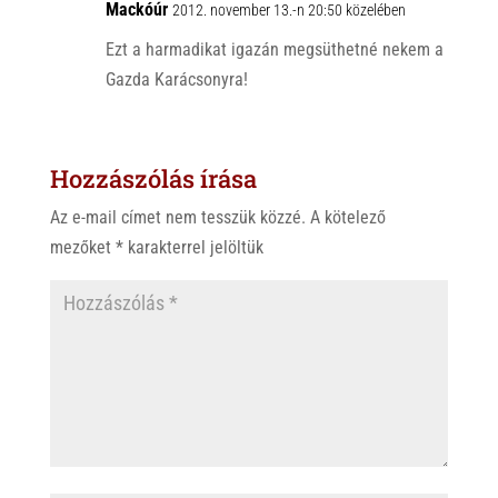
p
o
Mackóúr
2012. november 13.-n 20:50 közelében
p
k
Ezt a harmadikat igazán megsüthetné nekem a
Gazda Karácsonyra!
Hozzászólás írása
Az e-mail címet nem tesszük közzé.
A kötelező
mezőket
*
karakterrel jelöltük