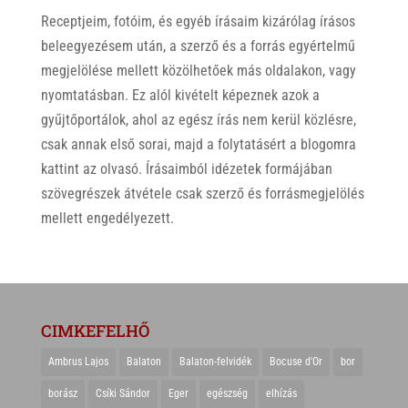
Receptjeim, fotóim, és egyéb írásaim kizárólag írásos
beleegyezésem után, a szerző és a forrás egyértelmű
megjelölése mellett közölhetőek más oldalakon, vagy
nyomtatásban. Ez alól kivételt képeznek azok a
gyűjtőportálok, ahol az egész írás nem kerül közlésre,
csak annak első sorai, majd a folytatásért a blogomra
kattint az olvasó. Írásaimból idézetek formájában
szövegrészek átvétele csak szerző és forrásmegjelölés
mellett engedélyezett.
CIMKEFELHŐ
Ambrus Lajos
Balaton
Balaton-felvidék
Bocuse d'Or
bor
borász
Csíki Sándor
Eger
egészség
elhízás