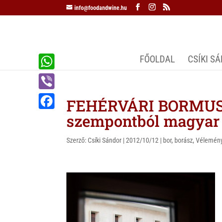
info@foodandwine.hu
FŐOLDAL
CSÍKI S
W
h
V
FEHÉRVÁRI BORMUS
a
i
szempontból magyar
F
t
b
a
s
Szerző:
Csíki Sándor
|
2012/10/12
|
bor
,
borász
,
Vélemén
e
c
A
r
e
p
b
p
o
o