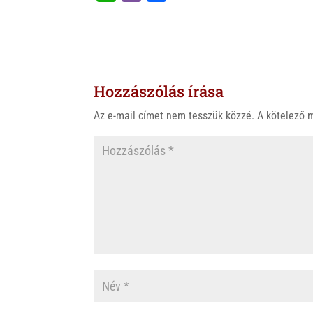
h
i
a
a
b
c
t
e
e
s
r
b
Hozzászólás írása
A
o
p
o
Az e-mail címet nem tesszük közzé.
A kötelező
p
k