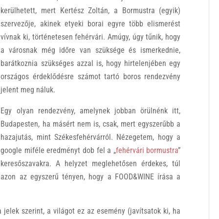
kerülhetett, mert Kertész Zoltán, a Bormustra (egyik)
szervezője, akinek etyeki borai egyre több elismerést
vívnak ki, történetesen fehérvári. Amúgy, úgy tűnik, hogy
a városnak még időre van szüksége és ismerkednie,
barátkoznia szükséges azzal is, hogy hirtelenjében egy
országos érdeklődésre számot tartó boros rendezvény
jelent meg náluk.
Egy olyan rendezvény, amelynek jobban örülnénk itt,
Budapesten, ha másért nem is, csak, mert egyszerűbb a
hazajutás, mint Székesfehérvárról. Nézegetem, hogy a
google miféle eredményt dob fel a „
fehérvári bormustra
”
keresőszavakra. A helyzet meglehetősen érdekes, túl
azon az egyszerű tényen, hogy a FOOD&WINE írása a
jelek szerint, a világot ez az esemény (javítsatok ki, ha