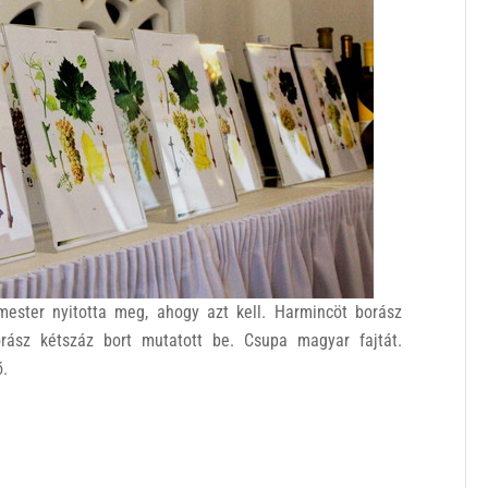
mester nyitotta meg, ahogy azt kell. Harmincöt borász
rász kétszáz bort mutatott be. Csupa magyar fajtát.
ő.