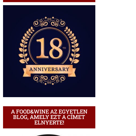
A FOOD&WINE AZ EGYETLEN
BLOG, AMELY EZT A CÍMET
ELNYERTE!