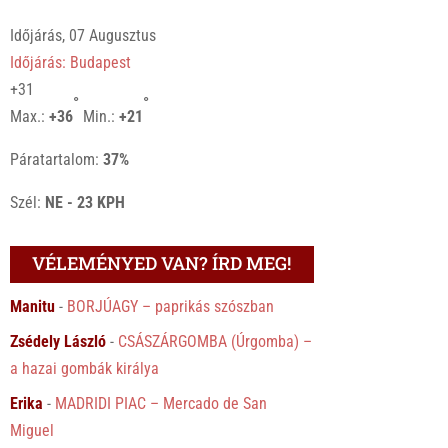
Időjárás, 07 Augusztus
Időjárás: Budapest
+
31
°
°
Max.:
+
36
Min.:
+
21
Páratartalom:
37%
Szél:
NE - 23 KPH
VÉLEMÉNYED VAN? ÍRD MEG!
Manitu
-
BORJÚAGY – paprikás szószban
Zsédely László
-
CSÁSZÁRGOMBA (Úrgomba) –
a hazai gombák királya
Erika
-
MADRIDI PIAC – Mercado de San
Miguel