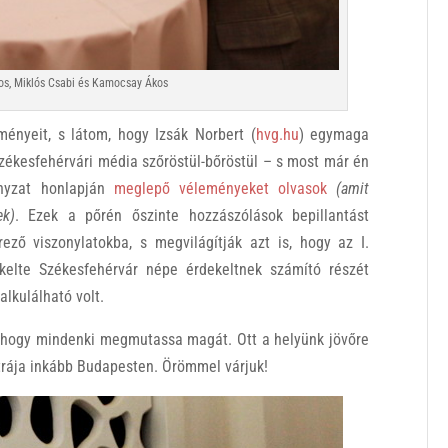
jos, Miklós Csabi és Kamocsay Ákos
nyeit, s látom, hogy Izsák Norbert (
hvg.hu
) egymaga
 székesfehérvári média szőröstül-bőröstül – s most már én
ányzat honlapján
meglepő véleményeket olvasok
(amit
ek)
. Ezek a pőrén őszinte hozzászólások bepillantást
ző viszonylatokba, s megvilágítják azt is, hogy az I.
kelte Székesfehérvár népe érdekeltnek számító részét
alkulálható volt.
a, hogy mindenki megmutassa magát. Ott a helyünk jövőre
trája inkább Budapesten. Örömmel várjuk!