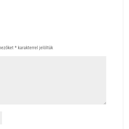
 mezőket
*
karakterrel jelöltük