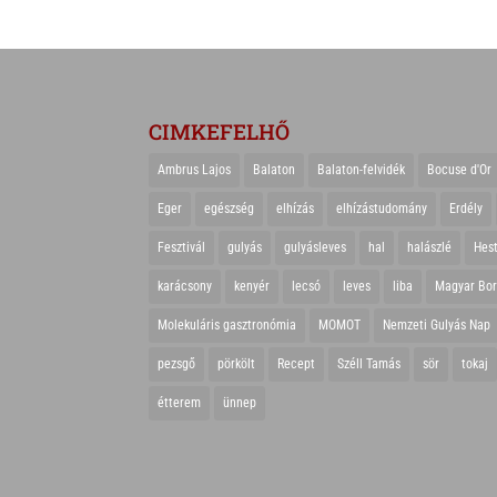
CIMKEFELHŐ
Ambrus Lajos
Balaton
Balaton-felvidék
Bocuse d'Or
Eger
egészség
elhízás
elhízástudomány
Erdély
Fesztivál
gulyás
gulyásleves
hal
halászlé
Hes
karácsony
kenyér
lecsó
leves
liba
Magyar Bo
Molekuláris gasztronómia
MOMOT
Nemzeti Gulyás Nap
pezsgő
pörkölt
Recept
Széll Tamás
sör
tokaj
étterem
ünnep