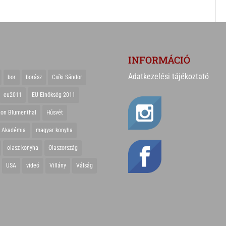
INFORMÁCIÓ
Adatkezelési tájékoztató
bor
borász
Csíki Sándor
eu2011
EU Elnökség 2011
ton Blumenthal
Húsvét
r Akadémia
magyar konyha
olasz konyha
Olaszország
USA
videó
Villány
Válság