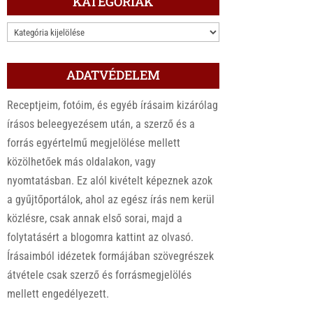
KATEGÓRIÁK
KATEGÓRIÁK
ADATVÉDELEM
Receptjeim, fotóim, és egyéb írásaim kizárólag
írásos beleegyezésem után, a szerző és a
forrás egyértelmű megjelölése mellett
közölhetőek más oldalakon, vagy
nyomtatásban. Ez alól kivételt képeznek azok
a gyűjtőportálok, ahol az egész írás nem kerül
közlésre, csak annak első sorai, majd a
folytatásért a blogomra kattint az olvasó.
Írásaimból idézetek formájában szövegrészek
átvétele csak szerző és forrásmegjelölés
mellett engedélyezett.