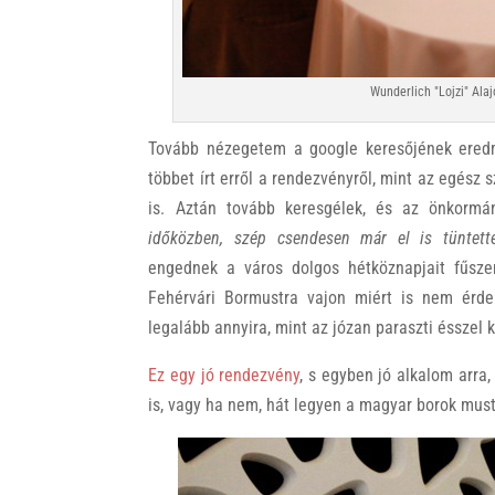
Wunderlich "Lojzi" Ala
Tovább nézegetem a google keresőjének eredmé
többet írt erről a rendezvényről, mint az egész
is. Aztán tovább keresgélek, és az önkorm
időközben, szép csendesen már el is tüntett
engednek a város dolgos hétköznapjait fűszere
Fehérvári Bormustra vajon miért is nem érde
legalább annyira, mint az józan paraszti ésszel k
Ez egy jó rendezvény
, s egyben jó alkalom arr
is, vagy ha nem, hát legyen a magyar borok mus