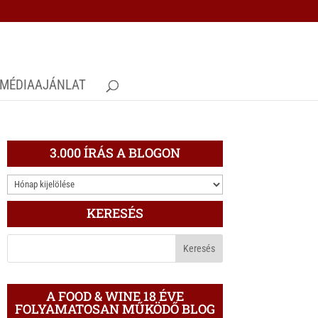
MÉDIAAJÁNLAT
3.000 ÍRÁS A BLOGON
3.000
ÍRÁS
KERESÉS
A
BLOGON
A FOOD & WINE 18 ÉVE
FOLYAMATOSAN MŰKÖDŐ BLOG