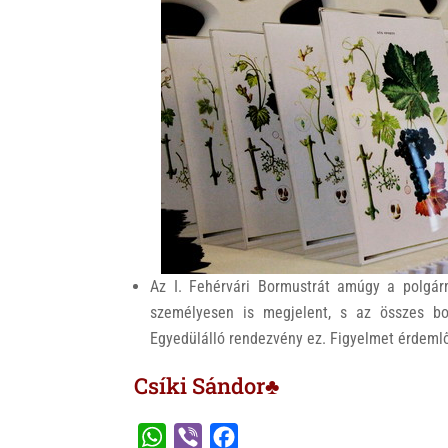
Az I. Fehérvári Bormustrát amúgy a polgár
személyesen is megjelent, s az összes bo
Egyedülálló rendezvény ez. Figyelmet érdeml
Csíki Sándor♣
W
V
F