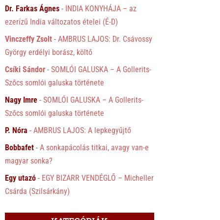
Dr. Farkas Ágnes
-
INDIA KONYHÁJA – az
ezerízű India változatos ételei (É-D)
Vinczeffy Zsolt
-
AMBRUS LAJOS: Dr. Csávossy
György erdélyi borász, költő
Csíki Sándor
-
SOMLÓI GALUSKA – A Gollerits-
Szőcs somlói galuska története
Nagy Imre
-
SOMLÓI GALUSKA – A Gollerits-
Szőcs somlói galuska története
P. Nóra
-
AMBRUS LAJOS: A lepkegyűjtő
Bobbafet
-
A sonkapácolás titkai, avagy van-e
magyar sonka?
Egy utazó
-
EGY BIZARR VENDÉGLŐ – Micheller
Csárda (Szilsárkány)