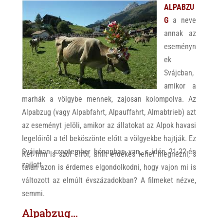
ALPABZU
G
a neve
annak az
eseményn
ek
Svájcban,
amikor a
marhák a völgybe mennek, zajosan kolompolva. Az
Alpabzug (vagy Alpabfahrt, Alpauffahrt, Almabtrieb) azt
az eseményt jelöli, amikor az állatokat az Alpok havasi
legelőiről a tél beköszönte előtt a völgyekbe hajtják. Ez
Svájcban szeptember hónapban van, s idén 21-22-én
Két film is szól erről, amit érdekes lehet megnézni, s
zajlott.
talán azon is érdemes elgondolkodni, hogy vajon mi is
változott az elmúlt évszázadokban? A filmeket nézve,
semmi.
Alpabzug…