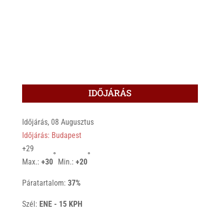
IDŐJÁRÁS
Időjárás, 08 Augusztus
Időjárás: Budapest
+
29
°
°
Max.:
+
30
Min.:
+
20
Páratartalom:
37%
Szél:
ENE - 15 KPH