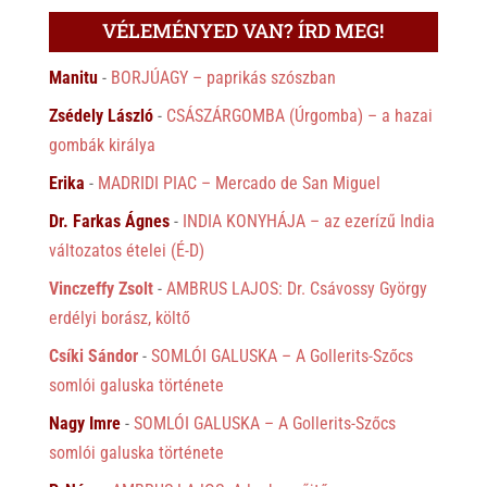
VÉLEMÉNYED VAN? ÍRD MEG!
Manitu
-
BORJÚAGY – paprikás szószban
Zsédely László
-
CSÁSZÁRGOMBA (Úrgomba) – a hazai
gombák királya
Erika
-
MADRIDI PIAC – Mercado de San Miguel
Dr. Farkas Ágnes
-
INDIA KONYHÁJA – az ezerízű India
változatos ételei (É-D)
Vinczeffy Zsolt
-
AMBRUS LAJOS: Dr. Csávossy György
erdélyi borász, költő
Csíki Sándor
-
SOMLÓI GALUSKA – A Gollerits-Szőcs
somlói galuska története
Nagy Imre
-
SOMLÓI GALUSKA – A Gollerits-Szőcs
somlói galuska története