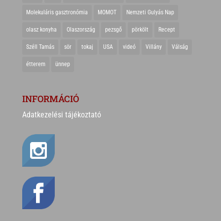
Molekuláris gasztronómia
MOMOT
Nemzeti Gulyás Nap
olasz konyha
Olaszország
pezsgő
pörkölt
Recept
Széll Tamás
sör
tokaj
USA
videó
Villány
Válság
étterem
ünnep
INFORMÁCIÓ
Adatkezelési tájékoztató