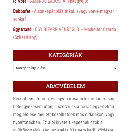
P. Nóra
-
AMBRUS LAJOS: A lepkegyűjtő
Bobbafet
-
A sonkapácolás titkai, avagy van-e magyar
sonka?
Egy utazó
-
EGY BIZARR VENDÉGLŐ – Micheller Csárda
(Szilsárkány)
KATEGÓRIÁK
KATEGÓRIÁK
ADATVÉDELEM
Receptjeim, fotóim, és egyéb írásaim kizárólag írásos
beleegyezésem után, a szerző és a forrás egyértelmű
megjelölése mellett közölhetőek más oldalakon, vagy
nyomtatásban. Ez alól kivételt képeznek azok a
gyűjtőportálok, ahol az egész írás nem kerül közlésre,