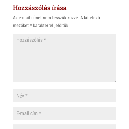
Hozzászólás írása
A
o
p
o
Az e-mail címet nem tesszük közzé.
A kötelező
p
k
mezőket
*
karakterrel jelöltük