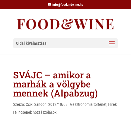
info@foodandwine.hu
Oldal kiválasztása
SVÁJC – amikor a
marhák a völgybe
mennek (Alpabzug)
Szerző:
Csíki Sándor
|
2012/10/03
|
Gasztronómia történet
,
Hírek
|
Nincsenek hozzászólások