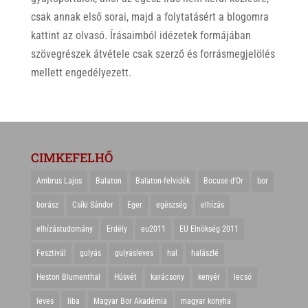
csak annak első sorai, majd a folytatásért a blogomra
kattint az olvasó. Írásaimból idézetek formájában
szövegrészek átvétele csak szerző és forrásmegjelölés
mellett engedélyezett.
CIMKEFELHŐ
Ambrus Lajos
Balaton
Balaton-felvidék
Bocuse d'Or
bor
borász
Csíki Sándor
Eger
egészség
elhízás
elhízástudomány
Erdély
eu2011
EU Elnökség 2011
Fesztivál
gulyás
gulyásleves
hal
halászlé
Heston Blumenthal
Húsvét
karácsony
kenyér
lecsó
leves
liba
Magyar Bor Akadémia
magyar konyha