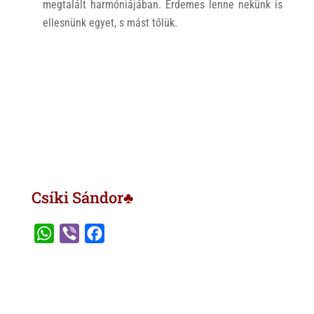
megtalált harmóniájában. Érdemes lenne nekünk is
ellesnünk egyet, s mást tőlük.
Csíki Sándor♣
W
V
F
h
i
a
a
b
c
t
e
e
s
r
b