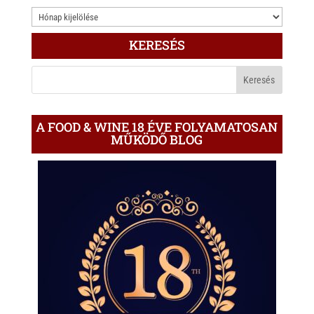
3.000
ÍRÁS
KERESÉS
A
BLOGON
A FOOD & WINE 18 ÉVE FOLYAMATOSAN
MŰKÖDŐ BLOG