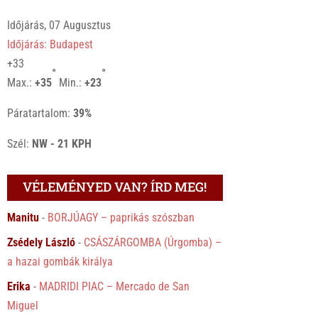
Időjárás, 07 Augusztus
Időjárás: Budapest
+
33
°
°
Max.:
+
35
Min.:
+
23
Páratartalom:
39%
Szél:
NW - 21 KPH
VÉLEMÉNYED VAN? ÍRD MEG!
Manitu
-
BORJÚAGY – paprikás szószban
Zsédely László
-
CSÁSZÁRGOMBA (Úrgomba) –
a hazai gombák királya
Erika
-
MADRIDI PIAC – Mercado de San
Miguel