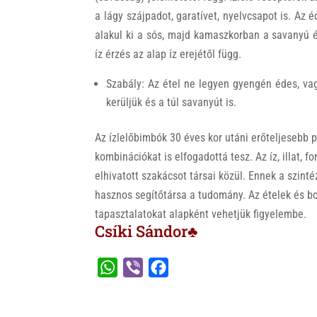
a lágy szájpadot, garatívet, nyelvcsapot is. Az é
alakul ki a sós, majd kamaszkorban a savanyú é
íz érzés az alap íz erejétől függ.
Szabály: Az étel ne legyen gyengén édes, va
kerüljük és a túl savanyút is.
Az ízlelőbimbók 30 éves kor utáni erőteljesebb p
kombinációkat is elfogadottá tesz. Az íz, illat,
elhivatott szakácsot társai közül. Ennek a szin
hasznos segítőtársa a tudomány. Az ételek és b
tapasztalatokat alapként vehetjük figyelembe.
Csíki Sándor♣
W
V
F
h
i
a
a
b
c