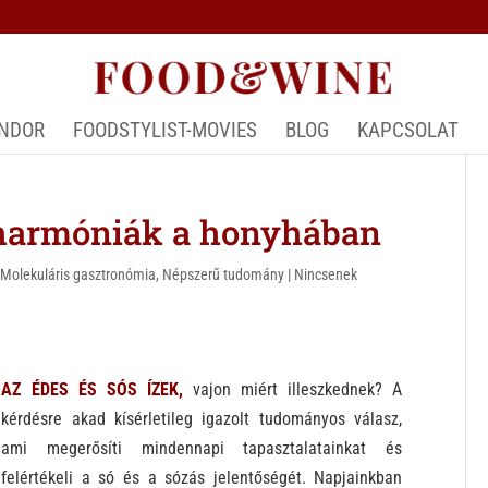
ÁNDOR
FOODSTYLIST-MOVIES
BLOG
KAPCSOLAT
 harmóniák a honyhában
,
Molekuláris gasztronómia
,
Népszerű tudomány
|
Nincsenek
AZ ÉDES ÉS SÓS ÍZEK,
vajon miért illeszkednek? A
kérdésre akad kísérletileg igazolt tudományos válasz,
ami megerősíti mindennapi tapasztalatainkat és
felértékeli a só és a sózás jelentőségét.
Napjainkban