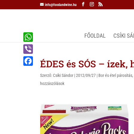
info@foodandwine.hu
FŐOLDAL
CSÍKI S
W
h
V
ÉDES és SÓS – ízek,
a
i
F
t
Szerző:
Csíki Sándor
|
2012/09/27
|
Bor és étel párosítás
b
a
hozzászólások
s
e
c
A
r
e
p
b
p
o
o