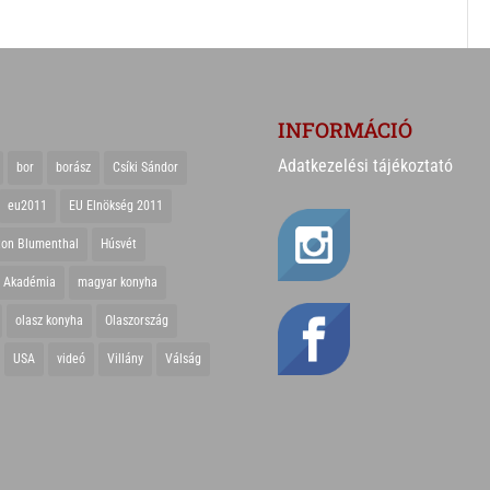
INFORMÁCIÓ
Adatkezelési tájékoztató
bor
borász
Csíki Sándor
eu2011
EU Elnökség 2011
ton Blumenthal
Húsvét
r Akadémia
magyar konyha
olasz konyha
Olaszország
USA
videó
Villány
Válság