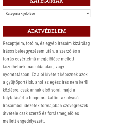
KATEGÓRIÁK
KATEGÓRIÁK
ADATVÉDELEM
Receptjeim, fotóim, és egyéb írásaim kizárólag
írásos beleegyezésem után, a szerző és a
forrás egyértelmű megjelölése mellett
közölhetőek más oldalakon, vagy
nyomtatásban. Ez alól kivételt képeznek azok
a gyűjtőportálok, ahol az egész írás nem kerül
közlésre, csak annak első sorai, majd a
folytatásért a blogomra kattint az olvasó.
Írásaimból idézetek formájában szövegrészek
átvétele csak szerző és forrásmegjelölés
mellett engedélyezett.