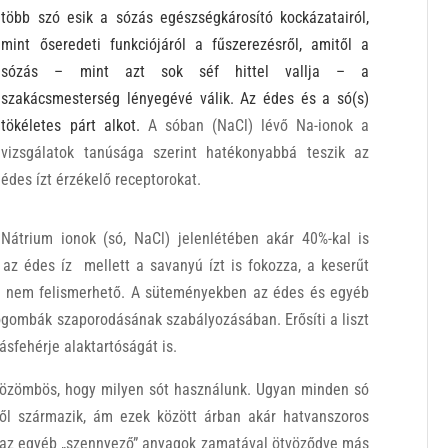
több szó esik a sózás egészségkárosító kockázatairól,
mint őseredeti funkciójáról a fűszerezésről, amitől a
sózás – mint azt sok séf hittel vallj
a –
a
szakácsmesterség lényegévé válik.
Az édes és a só(s)
tökéletes párt alkot.
A sóban (NaCl) lévő Na-ionok a
vizsgálatok tanúsága szerint hatékonyabbá teszik az
édes ízt érzékelő receptorokat.
Nátrium ionok (só, NaCl) jelenlétében akár 40%-kal is
 az édes íz mellett a savanyú ízt is fokozza, a keserűt
 – nem felismerhető. A süteményekben az édes és egyéb
tőgombák szaporodásának szabályozásában. Erősíti a liszt
jásfehérje alaktartóságát is.
közömbös, hogy milyen sót használunk. Ugyan minden só
ől származik, ám ezek között árban akár hatvanszoros
an, az egyéb „szennyező” anyagok zamatával ötvöződve más