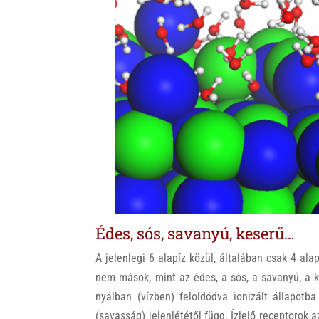
Édes, sós, savanyú, keserű…
A jelenlegi 6 alapíz közül, általában csak 4 alap
nem mások, mint az édes, a sós, a savanyú, a k
nyálban (vízben) feloldódva ionizált állapotb
(savasság) jelenlététől függ. Ízlelő receptorok 