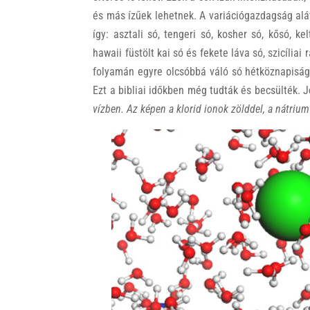
és más ízűek lehetnek. A variációgazdagság alát
így: asztali só, tengeri só, kosher só, kősó, ke
hawaii füstölt kai só és fekete láva só, szicíliai
folyamán egyre olcsóbbá váló só hétköznapisága
Ezt a bibliai időkben még tudták és becsülték. 
vízben. Az képen a klorid ionok zölddel, a nátrium