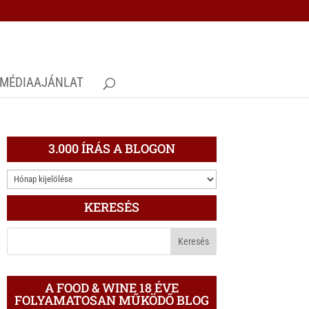
MÉDIAAJÁNLAT
3.000 ÍRÁS A BLOGON
3.000
ÍRÁS
KERESÉS
A
BLOGON
A FOOD & WINE 18 ÉVE
FOLYAMATOSAN MŰKÖDŐ BLOG