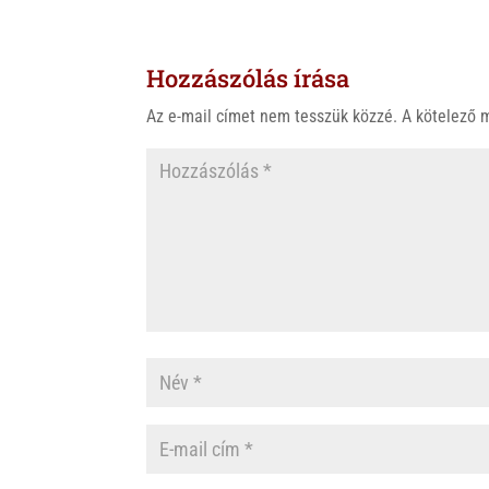
t
e
e
s
r
b
Hozzászólás írása
A
o
p
o
Az e-mail címet nem tesszük közzé.
A kötelező
p
k