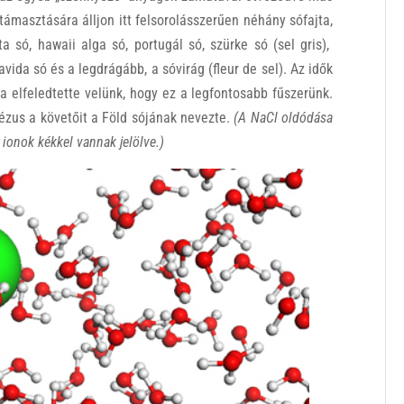
ámasztására álljon itt felsorolásszerűen néhány sófajta,
lta só, hawaii alga só, portugál só, szürke só (sel gris),
 ravida só és a legdrágább, a sóvirág (fleur de sel). Az idők
 elfeledtette velünk, hogy ez a legfontosabb fűszerünk.
Jézus a követőit a Föld sójának nevezte.
(A NaCl oldódása
 ionok kékkel vannak jelölve.)