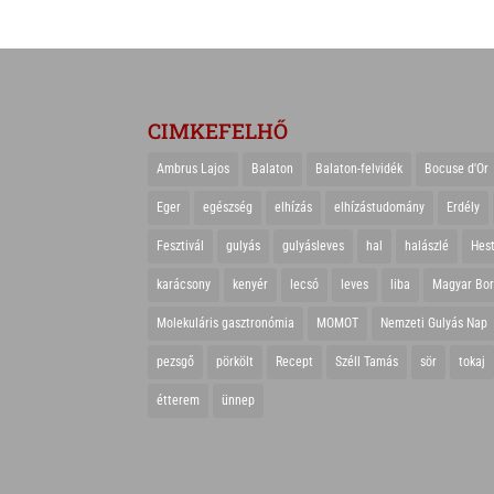
CIMKEFELHŐ
Ambrus Lajos
Balaton
Balaton-felvidék
Bocuse d'Or
Eger
egészség
elhízás
elhízástudomány
Erdély
Fesztivál
gulyás
gulyásleves
hal
halászlé
Hes
karácsony
kenyér
lecsó
leves
liba
Magyar Bo
Molekuláris gasztronómia
MOMOT
Nemzeti Gulyás Nap
pezsgő
pörkölt
Recept
Széll Tamás
sör
tokaj
étterem
ünnep