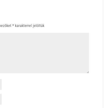
 mezőket
*
karakterrel jelöltük