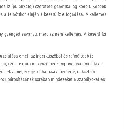
des íz (pl. anyatej) szeretete genetikailag kódolt. Később
s a felnőttkor elején a keserű íz elfogadása. A kellemes
gy gyengéd savanyú, mert az nem kellemes. A keserű ízt
usztulása emeli az ingerküszöböt és rafináltabb íz
 forma, szín, textúra művészi megkomponálása emeli ki az
tézisnek a megérzője válhat csak mesterré, miközben
orok párosításának sorában mindezeket a szabályokat és