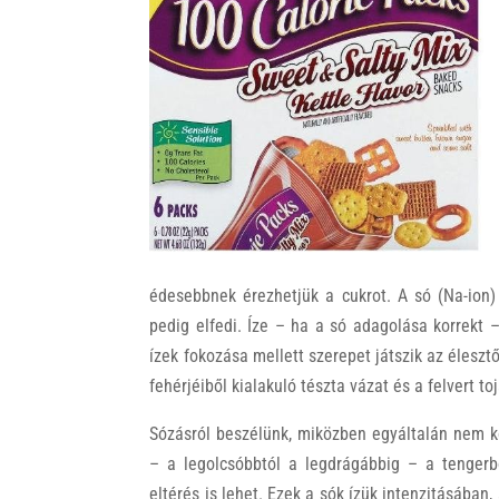
k
édesebbnek érezhetjük a cukrot. A só (Na-ion)
pedig elfedi. Íze – ha a só adagolása korrekt
ízek fokozása mellett szerepet játszik az élesz
fehérjéiből kialakuló tészta vázat és a felvert to
Sózásról beszélünk, miközben egyáltalán nem 
– a legolcsóbbtól a legdrágábbig – a tengerb
eltérés is lehet. Ezek a sók ízük intenzitásáb