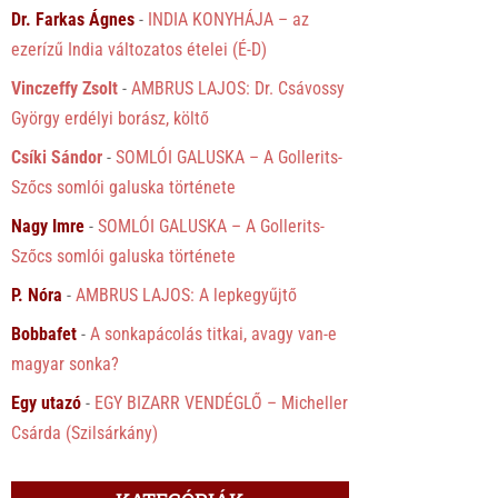
Dr. Farkas Ágnes
-
INDIA KONYHÁJA – az
ezerízű India változatos ételei (É-D)
Vinczeffy Zsolt
-
AMBRUS LAJOS: Dr. Csávossy
György erdélyi borász, költő
Csíki Sándor
-
SOMLÓI GALUSKA – A Gollerits-
Szőcs somlói galuska története
Nagy Imre
-
SOMLÓI GALUSKA – A Gollerits-
Szőcs somlói galuska története
P. Nóra
-
AMBRUS LAJOS: A lepkegyűjtő
Bobbafet
-
A sonkapácolás titkai, avagy van-e
magyar sonka?
Egy utazó
-
EGY BIZARR VENDÉGLŐ – Micheller
Csárda (Szilsárkány)