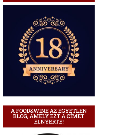
A FOOD&WINE AZ EGYETLEN
BLOG, AMELY EZT A CÍMET
ELNYERTE!