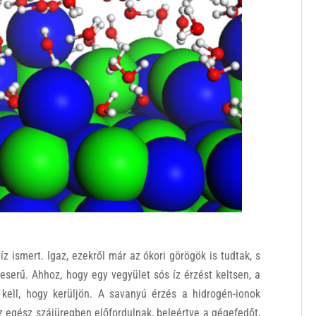
íz ismert. Igaz, ezekről már az ókori görögök is tudtak, s
eserű. Ahhoz, hogy egy vegyület sós íz érzést keltsen, a
a kell, hogy kerüljön. A savanyú érzés a hidrogén-ionok
az egész szájüregben előfordulnak, beleértve a gégefedőt,