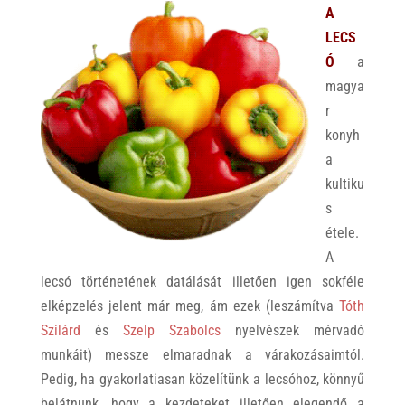
A
LECS
Ó
a
magya
r
konyh
a
kultiku
s
étele.
A
lecsó történetének datálását illetően igen sokféle
elképzelés jelent már meg, ám ezek (leszámítva
Tóth
Szilárd
és
Szelp Szabolcs
nyelvészek mérvadó
munkáit) messze elmaradnak a várakozásaimtól.
Pedig, ha gyakorlatiasan közelítünk a lecsóhoz, könnyű
belátnunk, hogy a kezdeteket illetően elegendő a