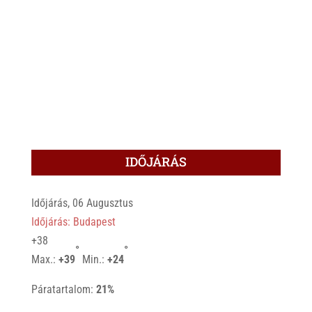
IDŐJÁRÁS
Időjárás, 06 Augusztus
Időjárás: Budapest
+
38
°
°
Max.:
+
39
Min.:
+
24
Páratartalom:
21%