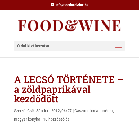
info@foodandwine.hu
Oldal kiválasztása
A LECSÓ TÖRTÉNETE –
a zöldpaprikával
kezdődött
Szerző:
Csíki Sándor
|
2012/06/27
|
Gasztronómia történet
,
magyar konyha
|
10 hozzászólás