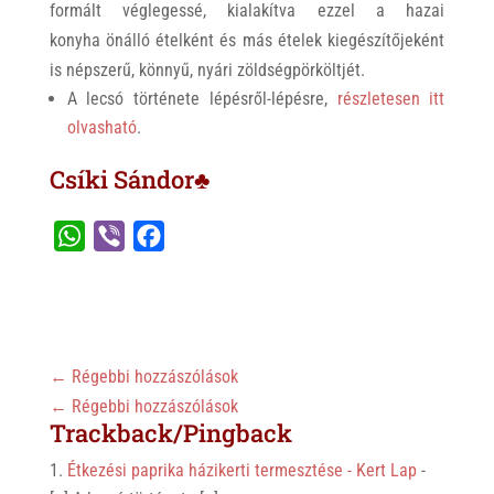
formált véglegessé, kialakítva ezzel a hazai
konyha önálló ételként és más ételek kiegészítőjeként
is népszerű, könnyű, nyári zöldségpörköltjét.
A lecsó története lépésről-lépésre,
részletesen itt
olvasható
.
Csíki Sándor♣
W
V
F
h
i
a
a
b
c
t
e
e
s
r
b
←
Régebbi hozzászólások
A
o
←
Régebbi hozzászólások
p
o
Trackback/Pingback
p
k
Étkezési paprika házikerti termesztése - Kert Lap
-