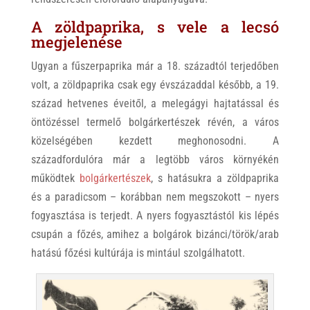
A zöldpaprika, s vele a lecsó
megjelenése
Ugyan a fűszerpaprika már a 18. századtól terjedőben
volt, a zöldpaprika csak egy évszázaddal később, a 19.
század hetvenes éveitől, a melegágyi hajtatással és
öntözéssel termelő bolgárkertészek révén, a város
közelségében kezdett meghonosodni. A
századfordulóra már a legtöbb város környékén
működtek
bolgárkertészek
, s hatásukra a zöldpaprika
és a paradicsom – korábban nem megszokott – nyers
fogyasztása is terjedt. A nyers fogyasztástól kis lépés
csupán a főzés, amihez a bolgárok bizánci/török/arab
hatású főzési kultúrája is mintául szolgálhatott.