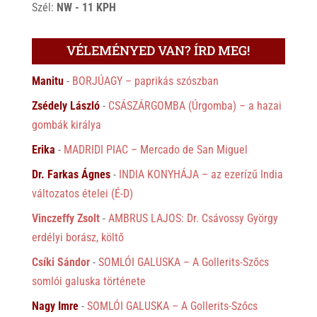
Szél:
NW - 11 KPH
VÉLEMÉNYED VAN? ÍRD MEG!
Manitu
-
BORJÚAGY – paprikás szószban
Zsédely László
-
CSÁSZÁRGOMBA (Úrgomba) – a hazai
gombák királya
Erika
-
MADRIDI PIAC – Mercado de San Miguel
Dr. Farkas Ágnes
-
INDIA KONYHÁJA – az ezerízű India
változatos ételei (É-D)
Vinczeffy Zsolt
-
AMBRUS LAJOS: Dr. Csávossy György
erdélyi borász, költő
Csíki Sándor
-
SOMLÓI GALUSKA – A Gollerits-Szőcs
somlói galuska története
Nagy Imre
-
SOMLÓI GALUSKA – A Gollerits-Szőcs