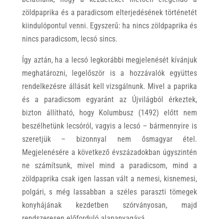
zöldpaprika és a paradicsom elterjedésének történetét
kiindulópontul venni. Egyszerű: ha nincs zöldpaprika és
nincs paradicsom, lecsó sincs.
Így aztán, ha a lecsó legkorábbi megjelenését kívánjuk
meghatározni, legelőször is a hozzávalók együttes
rendelkezésre állását kell vizsgálnunk. Mivel a paprika
és a paradicsom egyaránt az Újvilágból érkeztek,
bizton állítható, hogy Kolumbusz (1492) előtt nem
beszélhetünk lecsóról, vagyis a lecsó – bármennyire is
szeretjük – bizonnyal nem ősmagyar étel.
Megjelenésére a következő évszázadokban úgyszintén
ne számítsunk, mivel mind a paradicsom, mind a
zöldpaprika csak igen lassan vált a nemesi, kisnemesi,
polgári, s még lassabban a széles paraszti tömegek
konyhájának kezdetben szórványosan, majd
rendszeresen előforduló alapanyagává.