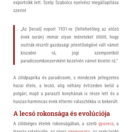
exportcikk lett. Szelp Szabolcs nyelvész megállapítása
szerint
„Az [lecsó] export 1931-re (feltehetőleg az előző
évek során) immár olyan méreteket öltött, hogy
osztrák részről gazdasági jelentőségűvé vált vámot
kiszabni rá, jogi szempontból
paradicsomkonzervként kezelvén vámot kivetni rá.”
A zöldpaprika és paradicsom, s mindezek jellegzetes
hazai étele, a lecsó, alig néhány évtizeden belül a
polgári, majd a paraszti konyhának is része lett és a
huszas-harmincas évek éttermi választékba is bekerült.
A lecsó rokonsága és evolúciója
A zöldséges ételek rokonságában, a szerb
gyuvecs
, a
francia ratatouille, az olasz
peperonata
, az arab/zsidó