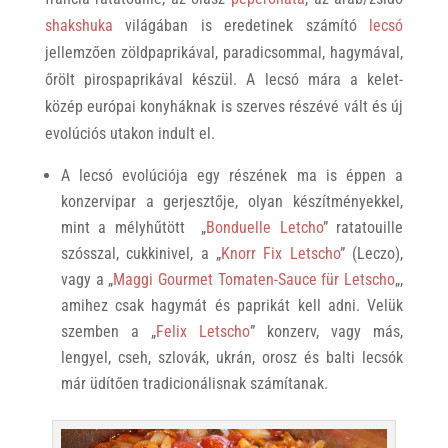
shakshuka
világában is eredetinek számító
lecsó
jellemzően zöldpaprikával, paradicsommal, hagymával,
őrölt pirospaprikával készül. A lecsó mára a kelet-
közép európai konyháknak is szerves részévé vált és új
evolúciós utakon indult el.
A lecsó evolúciója egy részének ma is éppen a
konzervipar a gerjesztője, olyan készítményekkel,
mint a mélyhűtött „
Bonduelle Letcho
” ratatouille
szósszal, cukkinivel, a „
Knorr Fix Letscho
” (Leczo),
vagy a „
Maggi Gourmet Tomaten-Sauce für Letscho
„,
amihez csak hagymát és paprikát kell adni. Velük
szemben a „
Felix Letscho
” konzerv, vagy más,
lengyel, cseh, szlovák, ukrán, orosz és balti lecsók
már üdítően tradicionálisnak számítanak.