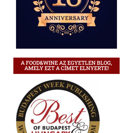
A FOOD&WINE AZ EGYETLEN BLOG,
AMELY EZT A CÍMET ELNYERTE!