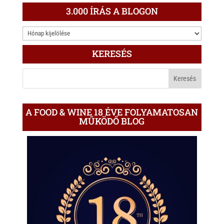
3.000 ÍRÁS A BLOGON
3.000
ÍRÁS
KERESÉS
A
BLOGON
A FOOD & WINE 18 ÉVE FOLYAMATOSAN
MŰKÖDŐ BLOG