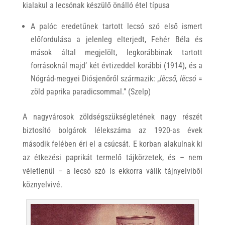
kialakul a lecsónak készülő önálló étel típusa
A palóc eredetűnek tartott lecsó szó első ismert
előfordulása a jelenleg elterjedt, Fehér Béla és
mások által megjelölt, legkorábbinak tartott
forrásoknál majd’ két évtizeddel korábbi (1914), és a
Nógrád-megyei Diósjenőről származik: „
lëcs
ő
, lëcsó
=
zöld paprika paradicsommal.” (Szelp)
A nagyvárosok zöldségszükségletének nagy részét
biztosító bolgárok lélekszáma az 1920-as évek
második felében éri el a csúcsát. E korban alakulnak ki
az étkezési paprikát termelő tájkörzetek, és – nem
véletlenül – a lecsó szó is ekkorra válik tájnyelviből
köznyelvivé.