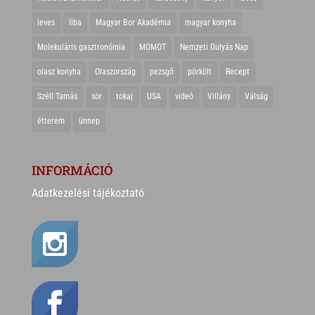
leves
liba
Magyar Bor Akadémia
magyar konyha
Molekuláris gasztronómia
MOMOT
Nemzeti Gulyás Nap
olasz konyha
Olaszország
pezsgő
pörkölt
Recept
Széll Tamás
sör
tokaj
USA
videó
Villány
Válság
étterem
ünnep
INFORMÁCIÓ
Adatkezelési tájékoztató