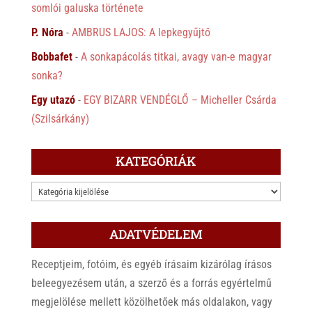
somlói galuska története
P. Nóra
-
AMBRUS LAJOS: A lepkegyűjtő
Bobbafet
-
A sonkapácolás titkai, avagy van-e magyar
sonka?
Egy utazó
-
EGY BIZARR VENDÉGLŐ – Micheller Csárda
(Szilsárkány)
KATEGÓRIÁK
KATEGÓRIÁK
ADATVÉDELEM
Receptjeim, fotóim, és egyéb írásaim kizárólag írásos
beleegyezésem után, a szerző és a forrás egyértelmű
megjelölése mellett közölhetőek más oldalakon, vagy