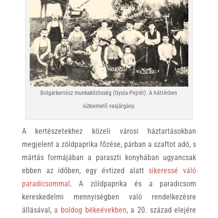
Bolgárkertész munkaközösség (Gyula-Pejrét). A háttérben
vízkiemelő vasjárgány.
A kertészetekhez közeli városi háztartásokban
megjelent a zöldpaprika főzése, párban a szaftot adó, s
mártás formájában a paraszti konyhában ugyancsak
ebben az időben, egy évtized alatt
sikeressé váló
paradicsommal
. A zöldpaprika és a paradicsom
kereskedelmi mennyiségben való rendelkezésre
állásával,
a boldog békeévekben
, a 20. század elejére