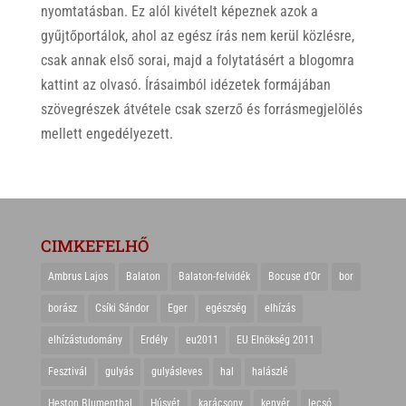
nyomtatásban. Ez alól kivételt képeznek azok a
gyűjtőportálok, ahol az egész írás nem kerül közlésre,
csak annak első sorai, majd a folytatásért a blogomra
kattint az olvasó. Írásaimból idézetek formájában
szövegrészek átvétele csak szerző és forrásmegjelölés
mellett engedélyezett.
CIMKEFELHŐ
Ambrus Lajos
Balaton
Balaton-felvidék
Bocuse d'Or
bor
borász
Csíki Sándor
Eger
egészség
elhízás
elhízástudomány
Erdély
eu2011
EU Elnökség 2011
Fesztivál
gulyás
gulyásleves
hal
halászlé
Heston Blumenthal
Húsvét
karácsony
kenyér
lecsó