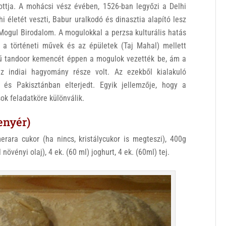
ttja. A mohácsi vész évében, 1526-ban legyőzi a Delhi
hi életét veszti, Babur uralkodó és dinasztia alapító lesz
 Mogul Birodalom. A mogulokkal a perzsa kulturális hatás
, a történeti művek és az épületek (Taj Mahal) mellett
rű tandoor kemencét éppen a mogulok vezették be, ám a
 az indiai hagyomány része volt. Az ezekből kialakuló
 és Pakisztánban elterjedt. Egyik jellemzője, hogy a
ok feladatköre különválik.
enyér)
merara cukor (ha nincs, kristálycukor is megteszi), 400g
l növényi olaj), 4 ek. (60 ml) joghurt, 4 ek. (60ml) tej.