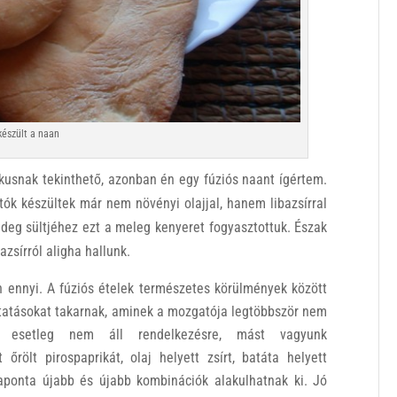
készült a naan
kusnak tekinthető, azonban én egy fúziós naant ígértem.
tók készültek már nem növényi olajjal, hanem libazsírral
hideg sültjéhez ezt a meleg kenyeret fogyasztottuk. Észak
azsírról aligha hallunk.
 ennyi. A fúziós ételek természetes körülmények között
ztatásokat takarnak, aminek a mozgatója legtöbbször nem
 esetleg nem áll rendelkezésre, mást vagyunk
őrölt pirospaprikát, olaj helyett zsírt, batáta helyett
aponta újabb és újabb kombinációk alakulhatnak ki. Jó