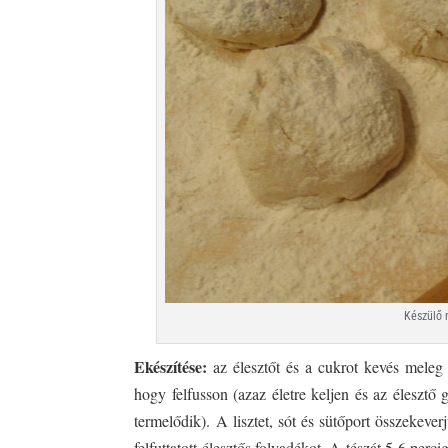
Készülő 
Ekészítése:
az élesztőt és a cukrot kevés meleg
hogy felfusson (azaz életre keljen és az éleszt
termelődik). A lisztet, sót és sütőport összekever
felfuttatott élesztős folyadékot. A tészát 5-6 per