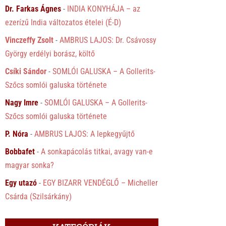
Dr. Farkas Ágnes
-
INDIA KONYHÁJA – az
ezerízű India változatos ételei (É-D)
Vinczeffy Zsolt
-
AMBRUS LAJOS: Dr. Csávossy
György erdélyi borász, költő
Csíki Sándor
-
SOMLÓI GALUSKA – A Gollerits-
Szőcs somlói galuska története
Nagy Imre
-
SOMLÓI GALUSKA – A Gollerits-
Szőcs somlói galuska története
P. Nóra
-
AMBRUS LAJOS: A lepkegyűjtő
Bobbafet
-
A sonkapácolás titkai, avagy van-e
magyar sonka?
Egy utazó
-
EGY BIZARR VENDÉGLŐ – Micheller
Csárda (Szilsárkány)