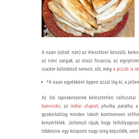
k
A naan (ejtsd: nán) az élesztővel készülő, kele
az iráni
sangak,
az olasz
focaccia,
az egyiptom
cracker
különböző nemeit, sőt, még
a pizzát is i
*A naan egyébként éppen azzal lóg ki, a jelle
Az ősi laposkenyerek kelesztetlen változatai
bannocks
,
az
indiai
chapati
, phulka, paratha,
a
gyakorlatilag minden lakott kontinensen előfo
kenyérfélék. Jellemző rájuk, hogy felhólyagoso
többnyire egy központi nagy üreg képződik, ami