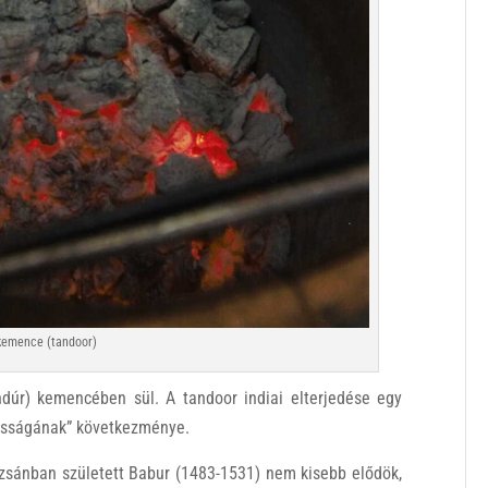
 kemence (tandoor)
ndúr) kemencében sül. A tandoor indiai elterjedése egy
kásságának” következménye.
zsánban született Babur (1483-1531) nem kisebb elődök,