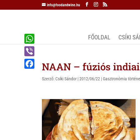
info@foodandwine.hu
FŐOLDAL
CSÍKI S
W
h
V
NAAN – fúziós indiai
a
i
F
t
Szerző:
Csíki Sándor
|
2012/06/22
|
Gasztronómia történe
b
a
s
e
c
A
r
e
p
b
p
o
o