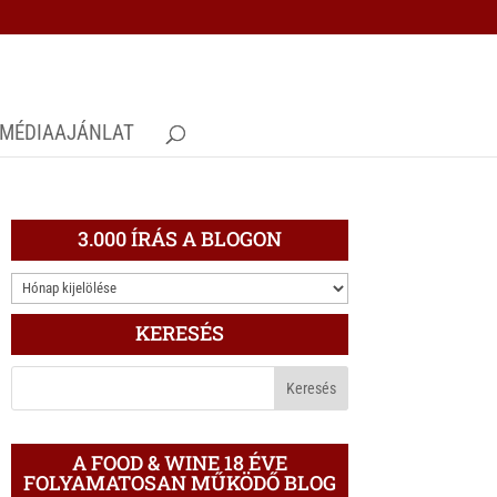
MÉDIAAJÁNLAT
3.000 ÍRÁS A BLOGON
3.000
ÍRÁS
KERESÉS
A
BLOGON
A FOOD & WINE 18 ÉVE
FOLYAMATOSAN MŰKÖDŐ BLOG