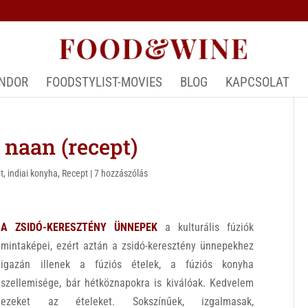
ÁNDOR
FOODSTYLIST-MOVIES
BLOG
KAPCSOLAT
 naan (recept)
t
,
indiai konyha
,
Recept
|
7 hozzászólás
A ZSIDÓ-KERESZTÉNY ÜNNEPEK
a kulturális fúziók
mintaképei, ezért aztán a zsidó-keresztény ünnepekhez
igazán illenek a fúziós ételek, a fúziós konyha
szellemisége, bár hétköznapokra is kiválóak. Kedvelem
ezeket az ételeket. Sokszínűek, izgalmasak,