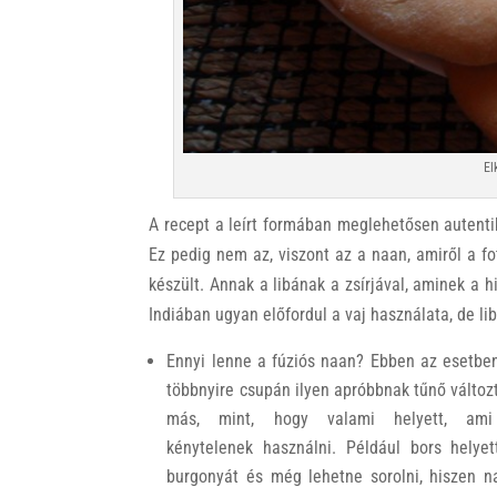
El
A recept a leírt formában meglehetősen autenti
Ez pedig nem az, viszont az a naan, amiről a fo
készült. Annak a libának a zsírjával, aminek a 
Indiában ugyan előfordul a vaj használata, de lib
Ennyi lenne a fúziós naan? Ebben az esetben
többnyire csupán ilyen apróbbnak tűnő válto
más, mint, hogy valami helyett, ami
kénytelenek használni. Például bors helyett 
burgonyát és még lehetne sorolni, hiszen n