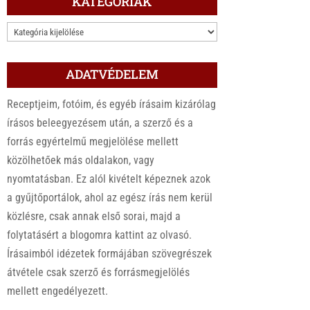
KATEGÓRIÁK
KATEGÓRIÁK
ADATVÉDELEM
Receptjeim, fotóim, és egyéb írásaim kizárólag
írásos beleegyezésem után, a szerző és a
forrás egyértelmű megjelölése mellett
közölhetőek más oldalakon, vagy
nyomtatásban. Ez alól kivételt képeznek azok
a gyűjtőportálok, ahol az egész írás nem kerül
közlésre, csak annak első sorai, majd a
folytatásért a blogomra kattint az olvasó.
Írásaimból idézetek formájában szövegrészek
átvétele csak szerző és forrásmegjelölés
mellett engedélyezett.