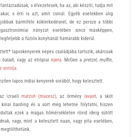
fantáziadúsak, s élvezetesek, ha az, aki készíti, tudja mit
akar, s érti is azt, amit csinál. Egyéb esetekben alig
jobbak bármiféle kóklerkedésnél, de ez persze a többi
gasztronómiai irányzat esetében sincs másképpen,
legfeljebb a fúziós konyhánál hamarabb kiderül.
sztett* laposkenyerek népes családjába tartozik, akárcsak
i
baladi,
vagy
az etiópiai
injera
.
McGee a
pretzel, muffin,
de sorolja
.
mzően lapos indiai kenyerek sorából, hogy kelesztett.
 az izraeli
matzoh
(macesz)
, az örmény
lavash
,
a skót
 kínai
baobing é
s a sort még lehetne folytatni, hiszen
rdultak ezek a magas hőmérsékleten rövid ideig sütött
dnak, vagy, mint a kelesztett naan, vagy pita esetében,
t megtölthetünk.