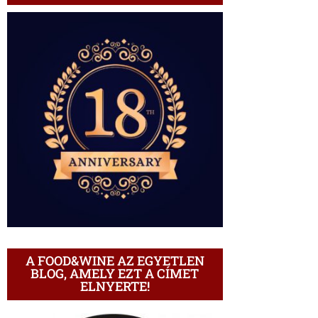
A FOOD&WINE AZ EGYETLEN
BLOG, AMELY EZT A CÍMET
ELNYERTE!