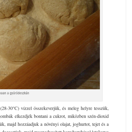
naan a gyúródeszkán
 (28-30°C) vízzel összekeverjük, és meleg helyre tesszük,
ő gombák elkezdjék bontani a cukrot, miközben szén-dioxid
jük, majd hozzáadjuk a növényi olajat, joghurtot, tejet és a
cig dagasztjuk, majd megnedvesített konyharuhával letakarva