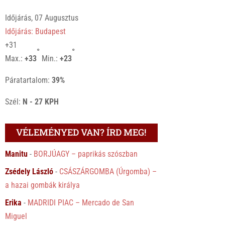
Időjárás, 07 Augusztus
Időjárás: Budapest
+
31
°
°
Max.:
+
33
Min.:
+
23
Páratartalom:
39%
Szél:
N - 27 KPH
VÉLEMÉNYED VAN? ÍRD MEG!
Manitu
-
BORJÚAGY – paprikás szószban
Zsédely László
-
CSÁSZÁRGOMBA (Úrgomba) –
a hazai gombák királya
Erika
-
MADRIDI PIAC – Mercado de San
Miguel