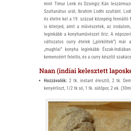
mint Timur Lenk és Dzsingiz Kán leszármazo
Szultanátus urát, Ibrahim Lodhi szultánt. Lod
és életre kel a 19. század közepéig fennálló
is kiterjed, amit a művészetek, az irodalom
leginkább a konyhaművészet őriz. A népsze
változatos curry ételek („pörköltek”) már
„mughlai” konyha leginkább Észak-Indiában
kemencéért felelős, és a curry készítő szakács
Naan (indiai kelesztett laposk
Hozzávalók:
2 tk. instant élesztő, 2 tk. De
kenyérliszt, 1/2 tk só, 1 tk. sütőpor, 2 ek. (30m