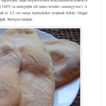
t 140°C-ra melegítjük elő (nincs tévedés: száznegyven!). A
ztjuk és 1/2 cm vastag lepénykéket nyújtunk belőle. Olajjal
tjük. Melegen tálaljuk.