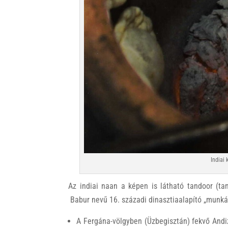
Indiai
Az indiai naan a képen is látható tandoor (ta
Babur nevű 16. századi dinasztiaalapító „mun
A Fergána-völgyben (Üzbegisztán) fekvő Andi