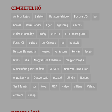
CIMKEFELHŐ
Ambrus Lajos
Balaton
Balaton-felvidék
Bocuse d'Or
bor
borász
Csíki Sándor
Eger
egészség
elhízás
elhízástudomány
Erdély
eu2011
EU Elnökség 2011
Fesztivál
gulyás
gulyásleves
hal
halászlé
Heston Blumenthal
Húsvét
karácsony
kenyér
lecsó
leves
liba
Magyar Bor Akadémia
magyar konyha
Molekuláris gasztronómia
MOMOT
Nemzeti Gulyás Nap
olasz konyha
Olaszország
pezsgő
pörkölt
Recept
Széll Tamás
sör
tokaj
USA
videó
Villány
Válság
étterem
ünnep