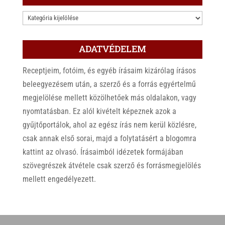
KATEGÓRIÁK
ADATVÉDELEM
Receptjeim, fotóim, és egyéb írásaim kizárólag írásos
beleegyezésem után, a szerző és a forrás egyértelmű
megjelölése mellett közölhetőek más oldalakon, vagy
nyomtatásban. Ez alól kivételt képeznek azok a
gyűjtőportálok, ahol az egész írás nem kerül közlésre,
csak annak első sorai, majd a folytatásért a blogomra
kattint az olvasó. Írásaimból idézetek formájában
szövegrészek átvétele csak szerző és forrásmegjelölés
mellett engedélyezett.