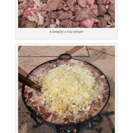
A birkafej a hús tetején