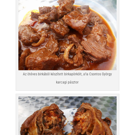
Az ötéves birkából készített birkapörkölt, a'la Csontos György
karcagi pásztor