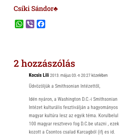
Csíki Sándor♣
W
V
F
h
i
a
a
b
c
t
e
e
s
r
b
2 hozzászólás
A
o
p
o
Kocsis Lili
2013. május 03.-n 20:27 közelében
p
k
Üdvözöljük a Smithsonian Intézettől,
Idén nyáron, a Washington D.C.-i Smithsonian
Intézet kulturális fesztiválján a hagyományos
magyar kultúra lesz az egyik téma. Korulbelul
100 magyar resztvevo fog D.C.be utazni , ezek
kozott a Csontos csalad Karcagból (ifj es id.