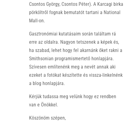
Csontos György, Csontos Péter). A Karcagi birka
pörköltről fognak bemutatót tartani a National
Mall-on.
Gasztronómiai kutatásaim során találtam rá
erre az oldalra. Nagyon tetszenek a képek és,
ha szabad, lehet hogy fel akarnánk őket rakni a
Smithsonian programismertető honlapjára.
Szívesen említenénk meg a nevét annak aki
ezeket a fotókat készítette és vissza-linkelnénk
a blog honlapjára.
Kérjük tudassa meg velünk hogy ez rendben
van e Önökkel.
Köszönöm szépen,