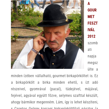
A
GOUR
MET
FESZT
IVÁL
2012
szomb
ati
napja
megsz
ülte a
minden ízében vállalható, gourmet birkapörköltet is. Ez
a birkapörkölt a birka minden ehető, s ízt adó
részeivel, gyomrával (pacal), tüdejével, májával,
fejével, agyával együtt főzve, selymes szafttal készült,
ahogy bármikor megenném. Lám, így is lehet készíteni,
s Csontos György karcagi birkapörköltfőző pásztor (a