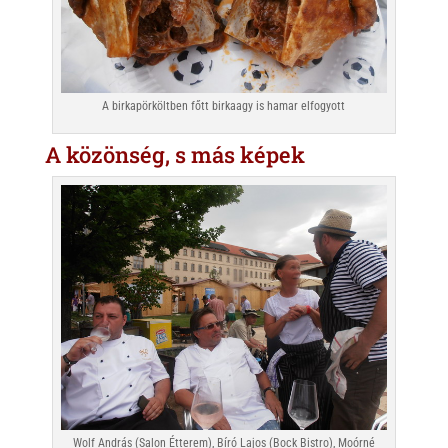
A birkapörköltben főtt birkaagy is hamar elfogyott
A közönség, s más képek
Wolf András (Salon Étterem), Bíró Lajos (Bock Bistro), Moórné