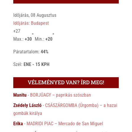
Időjárás, 08 Augusztus
Időjárás: Budapest
+
27
°
°
Max.:
+
30
Min.:
+
20
Páratartalom:
44%
Szél:
ENE - 15 KPH
VÉLEMÉNYED VAN? ÍRD MEG!
Manitu
-
BORJÚAGY – paprikás szószban
Zsédely László
-
CSÁSZÁRGOMBA (Úrgomba) – a hazai
gombák királya
Erika
-
MADRIDI PIAC – Mercado de San Miguel