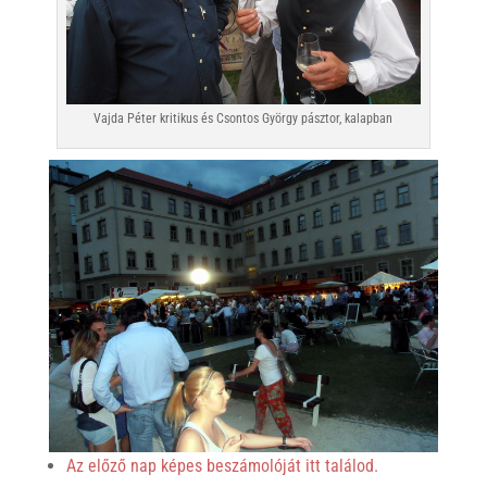
Vajda Péter kritikus és Csontos György pásztor, kalapban
Az előző nap képes beszámolóját itt találod.