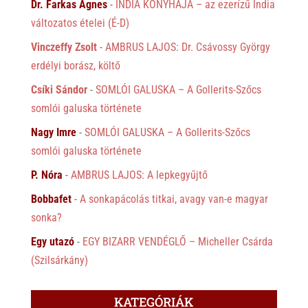
Dr. Farkas Ágnes
-
INDIA KONYHÁJA – az ezerízű India
változatos ételei (É-D)
Vinczeffy Zsolt
-
AMBRUS LAJOS: Dr. Csávossy György
erdélyi borász, költő
Csíki Sándor
-
SOMLÓI GALUSKA – A Gollerits-Szőcs
somlói galuska története
Nagy Imre
-
SOMLÓI GALUSKA – A Gollerits-Szőcs
somlói galuska története
P. Nóra
-
AMBRUS LAJOS: A lepkegyűjtő
Bobbafet
-
A sonkapácolás titkai, avagy van-e magyar
sonka?
Egy utazó
-
EGY BIZARR VENDÉGLŐ – Micheller Csárda
(Szilsárkány)
KATEGÓRIÁK