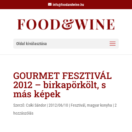
info@foodandwine.hu
Oldal kiválasztása
GOURMET FESZTIVÁL
2012 – birkapörkölt, s
más képek
Szerző:
Csíki Sándor
|
2012/06/10
|
Fesztivál
,
magyar konyha
|
2
hozzászólás