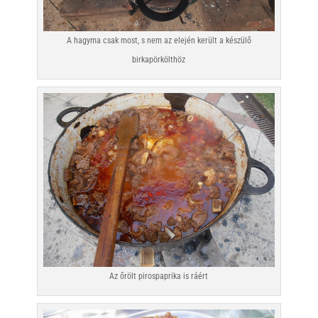
A hagyma csak most, s nem az elején került a készülő
birkapörkölthöz
Az őrölt pirospaprika is ráért