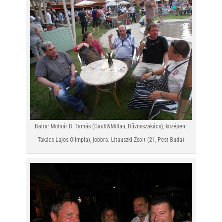
Balra: Molnár B. Tamás (Gault&Millau, Bűvösszakács), középen:
Takács Lajos Olimpia), jobbra: Litauszki Zsolt (21, Pest-Buda)