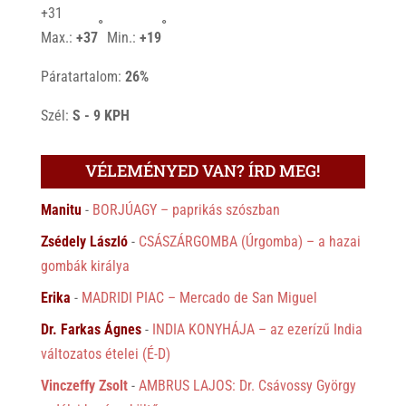
+
31
°
°
Max.:
+
37
Min.:
+
19
Páratartalom:
26%
Szél:
S - 9 KPH
VÉLEMÉNYED VAN? ÍRD MEG!
Manitu
-
BORJÚAGY – paprikás szószban
Zsédely László
-
CSÁSZÁRGOMBA (Úrgomba) – a hazai
gombák királya
Erika
-
MADRIDI PIAC – Mercado de San Miguel
Dr. Farkas Ágnes
-
INDIA KONYHÁJA – az ezerízű India
változatos ételei (É-D)
Vinczeffy Zsolt
-
AMBRUS LAJOS: Dr. Csávossy György