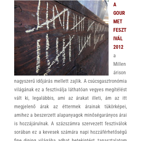
A
GOUR
MET
FESZT
IVÁL
2012
a
Millen
árison
nagyszerű időjárás mellett zajlik. A csúcsgasztronómia
világának ez a fesztiválja láthatóan vegyes megítélést
vált ki, legalábbis, ami az árakat illeti, ám az itt
megjelenő árak az éttermek árainak tükörképei,
amihez a beszerzett alapanyagok minőségarányos árai
is hozzájárulnak. A százszámra szervezett fesztiválok
sorában ez a kevesek számára napi hozzáférhetőségű
fine dining világába adhat betekintést, tapasztalatom