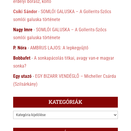
erdélyi borász, költő
Csíki Sándor
-
SOMLÓI GALUSKA – A Gollerits-Szőcs
somlói galuska története
Nagy Imre
-
SOMLÓI GALUSKA – A Gollerits-Szőcs
somlói galuska története
P. Nóra
-
AMBRUS LAJOS: A lepkegyűjtő
Bobbafet
-
A sonkapácolás titkai, avagy van-e magyar
sonka?
Egy utazó
-
EGY BIZARR VENDÉGLŐ – Micheller Csárda
(Szilsárkány)
KATEGÓRIÁK
KATEGÓRIÁK