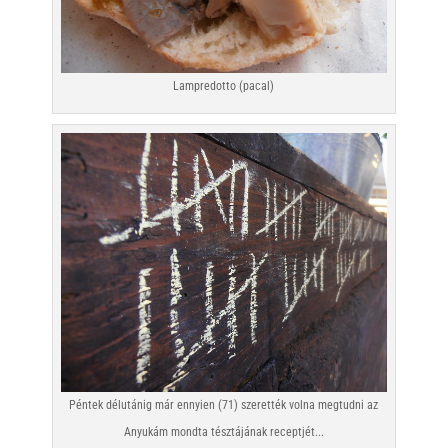
Lampredotto (pacal)
Péntek délutánig már ennyien (71) szerették volna megtudni az
Anyukám mondta tésztájának receptjét...