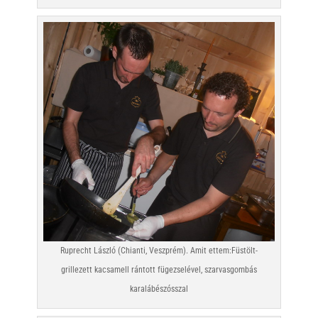
Ruprecht László (Chianti, Veszprém). Amit ettem:Füstölt-
grillezett kacsamell rántott fügezselével, szarvasgombás
karalábészósszal