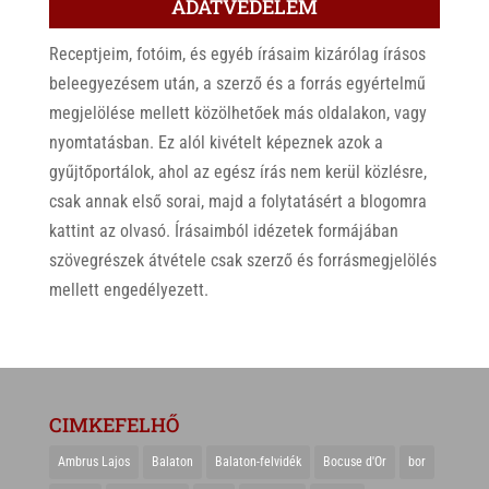
ADATVÉDELEM
Receptjeim, fotóim, és egyéb írásaim kizárólag írásos
beleegyezésem után, a szerző és a forrás egyértelmű
megjelölése mellett közölhetőek más oldalakon, vagy
nyomtatásban. Ez alól kivételt képeznek azok a
gyűjtőportálok, ahol az egész írás nem kerül közlésre,
csak annak első sorai, majd a folytatásért a blogomra
kattint az olvasó. Írásaimból idézetek formájában
szövegrészek átvétele csak szerző és forrásmegjelölés
mellett engedélyezett.
CIMKEFELHŐ
Ambrus Lajos
Balaton
Balaton-felvidék
Bocuse d'Or
bor