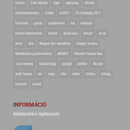
borász
Csíki Sándor
Eger
egészség
elhízás
elhízástudomány
Erdély
eu2011
EU Elnökség 2011
Fesztivál
gulyás
gulyásleves
hal
halászlé
Heston Blumenthal
Húsvét
karácsony
kenyér
lecsó
leves
liba
Magyar Bor Akadémia
magyar konyha
Molekuláris gasztronómia
MOMOT
Nemzeti Gulyás Nap
olasz konyha
Olaszország
pezsgő
pörkölt
Recept
Széll Tamás
sör
tokaj
USA
videó
Villány
Válság
étterem
ünnep
INFORMÁCIÓ
Adatkezelési tájékoztató