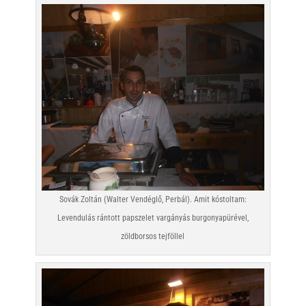
Sovák Zoltán (Walter Vendéglő, Perbál). Amit kóstoltam:
Levendulás rántott papszelet vargányás burgonyapürével,
zöldborsos tejföllel