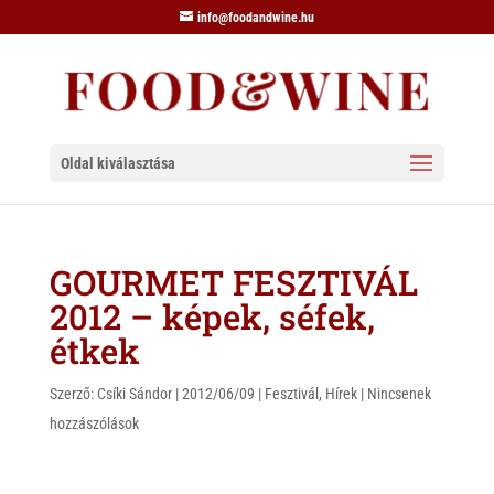
info@foodandwine.hu
Oldal kiválasztása
GOURMET FESZTIVÁL
2012 – képek, séfek,
étkek
Szerző:
Csíki Sándor
|
2012/06/09
|
Fesztivál
,
Hírek
|
Nincsenek
hozzászólások