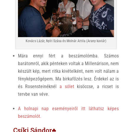
Kovács Lázár, Nyíri Szása és Molnár Attila (Arany kaviár)
Mára ennyi fért a beszámolómba. Számos
barátomról, akik pénteken voltak a Millenárison, nem
készült kép, mert ritka kivételként, nem volt nálam a
fényképezőgépem. Ma birkafőzés lesz. Érdekel az is
és Rosensteinéknél
a sólet
kisöccse, a ricset is
tervbe van véve.
A holnapi nap eseményeiről itt láthatsz képes
beszámolót.
Csíki Sándor♣