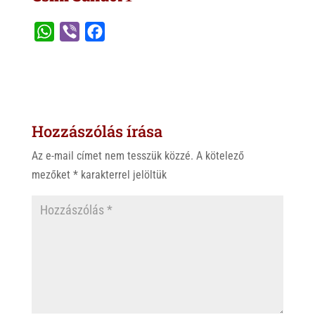
W
V
F
h
i
a
a
b
c
t
e
e
s
r
b
Hozzászólás írása
A
o
p
o
Az e-mail címet nem tesszük közzé.
A kötelező
p
k
mezőket
*
karakterrel jelöltük