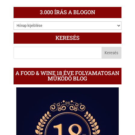
3.000 ÍRÁS A BLOGON
3.000
ÍRÁS
KERESÉS
A
BLOGON
A FOOD & WINE 18 ÉVE FOLYAMATOSAN
MŰKÖDŐ BLOG