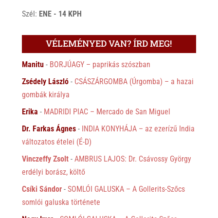
Szél:
ENE - 14 KPH
VÉLEMÉNYED VAN? ÍRD MEG!
Manitu
-
BORJÚAGY – paprikás szószban
Zsédely László
-
CSÁSZÁRGOMBA (Úrgomba) – a hazai
gombák királya
Erika
-
MADRIDI PIAC – Mercado de San Miguel
Dr. Farkas Ágnes
-
INDIA KONYHÁJA – az ezerízű India
változatos ételei (É-D)
Vinczeffy Zsolt
-
AMBRUS LAJOS: Dr. Csávossy György
erdélyi borász, költő
Csíki Sándor
-
SOMLÓI GALUSKA – A Gollerits-Szőcs
somlói galuska története