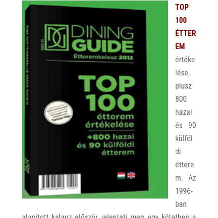
TOP
100
ÉTTER
EM
értéke
lése,
plusz
800
hazai
és 90
külföl
di
éttere
m. Az
1996-
ban
alapított kalauz először jelenteti meg egy kötetben a