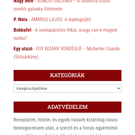
Nagy Imre
-
SOMLÓI GALUSKA – A Gollerits-Szőcs
somlói galuska története
P. Nóra
-
AMBRUS LAJOS: A lepkegyűjtő
Bobbafet
-
A sonkapácolás titkai, avagy van-e magyar
sonka?
Egy utazó
-
EGY BIZARR VENDÉGLŐ – Micheller Csárda
(Szilsárkány)
KATEGÓRIÁK
KATEGÓRIÁK
ADATVÉDELEM
Receptjeim, fotóim, és egyéb írásaim kizárólag írásos
beleegyezésem után, a szerző és a forrás egyértelmű