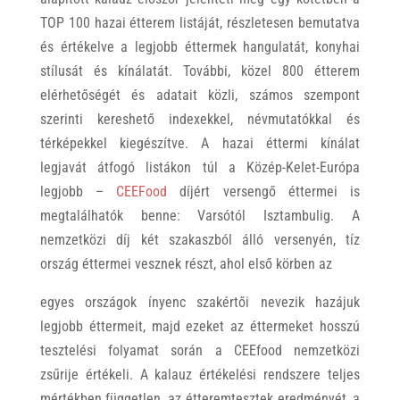
TOP 100 hazai étterem listáját, részletesen bemutatva
és értékelve a legjobb éttermek hangulatát, konyhai
stílusát és kínálatát. További, közel 800 étterem
elérhetőségét és adatait közli, számos szempont
szerinti kereshető indexekkel, névmutatókkal és
térképekkel kiegészítve. A hazai éttermi kínálat
legjavát átfogó listákon túl a Közép-Kelet-Európa
legjobb –
CEEFood
díjért versengő éttermei is
megtalálhatók benne: Varsótól Isztambulig. A
nemzetközi díj két szakaszból álló versenyén, tíz
ország éttermei vesznek részt, ahol első körben az
egyes országok ínyenc szakértői nevezik hazájuk
legjobb éttermeit, majd ezeket az éttermeket hosszú
tesztelési folyamat során a CEEfood nemzetközi
zsűrije értékeli. A kalauz értékelési rendszere teljes
mértékben független, az étteremtesztek eredményét, a