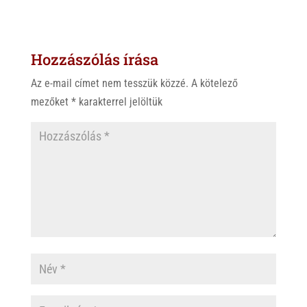
a
b
c
t
e
e
s
r
b
Hozzászólás írása
A
o
p
o
Az e-mail címet nem tesszük közzé.
A kötelező
p
k
mezőket
*
karakterrel jelöltük