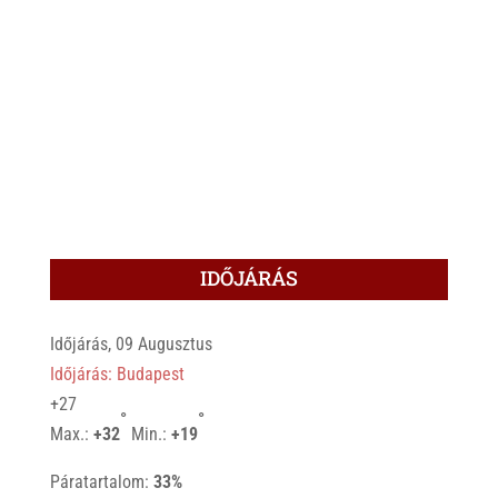
IDŐJÁRÁS
Időjárás, 09 Augusztus
Időjárás: Budapest
+
27
°
°
Max.:
+
32
Min.:
+
19
Páratartalom:
33%