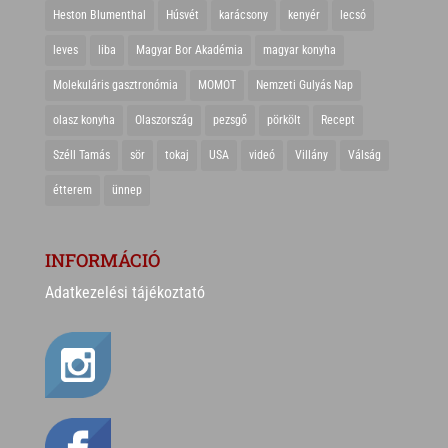
Heston Blumenthal
Húsvét
karácsony
kenyér
lecsó
leves
liba
Magyar Bor Akadémia
magyar konyha
Molekuláris gasztronómia
MOMOT
Nemzeti Gulyás Nap
olasz konyha
Olaszország
pezsgő
pörkölt
Recept
Széll Tamás
sör
tokaj
USA
videó
Villány
Válság
étterem
ünnep
INFORMÁCIÓ
Adatkezelési tájékoztató