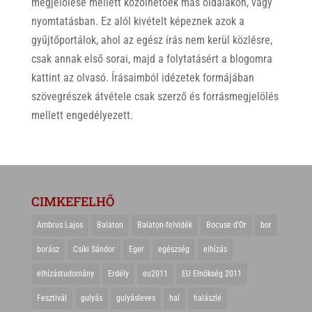
megjelölése mellett közölhetőek más oldalakon, vagy
nyomtatásban. Ez alól kivételt képeznek azok a
gyűjtőportálok, ahol az egész írás nem kerül közlésre,
csak annak első sorai, majd a folytatásért a blogomra
kattint az olvasó. Írásaimból idézetek formájában
szövegrészek átvétele csak szerző és forrásmegjelölés
mellett engedélyezett.
CIMKEFELHŐ
Ambrus Lajos
Balaton
Balaton-felvidék
Bocuse d'Or
bor
borász
Csíki Sándor
Eger
egészség
elhízás
elhízástudomány
Erdély
eu2011
EU Elnökség 2011
Fesztivál
gulyás
gulyásleves
hal
halászlé