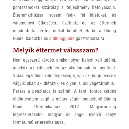
pontszámokat kizárólag a teljesítmény befolyásolja.
Étteremkritikusai sosem fedik fel kilétüket, és
valamennyi étkezésért fizetnek, de az éttermek
mindenfajta térítés nélkül kerülhetnek be a Dining
Guide kalauzba és a
diningguide
gasztroportálra.
Melyik éttermet válasszam?
Nem egyszerű kérdés, amikor olyan helyet kell találni,
amelyik az ízlésnek és az alkalomnak is megfelel.
Valaki egzotikus különlegességre, van aki borjú bécsire
vágyik, akad aki diétázik, és olyan is, aki vegetáriánus.
Persze a pénztárca is számít. A fenti fontos kérdés
eldöntésében segít a május végén megjelenő Dining
Guide Étteremkalauz 2012. Magyarország
legrészletesebb, magyar és angol nyelvű könyv
formátumú étteremkalauza.