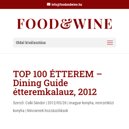
info@foodandwine.hu
Oldal kiválasztása
TOP 100 ÉTTEREM –
Dining Guide
étteremkalauz, 2012
Szerző:
Csíki Sándor
|
2012/05/26
|
magyar konyha
,
nemzetközi
konyha
|
Nincsenek hozzászólások