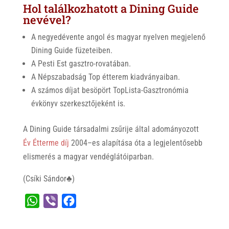
Hol találkozhatott a Dining Guide
nevével?
A negyedévente angol és magyar nyelven megjelenő
Dining Guide füzeteiben.
A Pesti Est gasztro-rovatában.
A Népszabadság Top étterem kiadványaiban.
A számos díjat besöpört TopLista-Gasztronómia
évkönyv szerkesztőjeként is.
A Dining Guide társadalmi zsűrije által adományozott
Év Étterme díj
2004–es alapítása óta a legjelentősebb
elismerés a magyar vendéglátóiparban.
(Csíki Sándor♣)
W
V
F
h
i
a