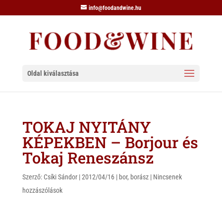
info@foodandwine.hu
Oldal kiválasztása
TOKAJ NYITÁNY
KÉPEKBEN – Borjour és
Tokaj Reneszánsz
Szerző:
Csíki Sándor
|
2012/04/16
|
bor
,
borász
|
Nincsenek
hozzászólások