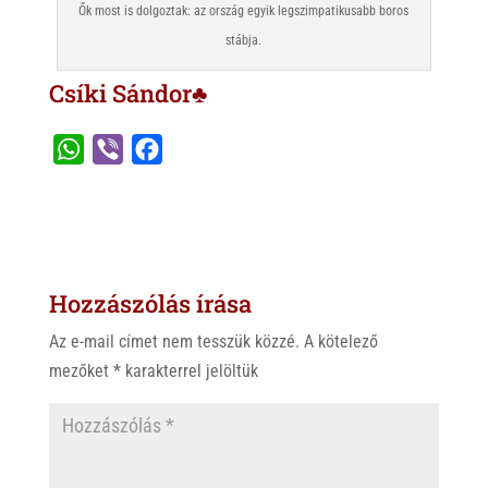
Ők most is dolgoztak: az ország egyik legszimpatikusabb boros
stábja.
Csíki Sándor♣
W
V
F
h
i
a
a
b
c
t
e
e
s
r
b
Hozzászólás írása
A
o
p
o
Az e-mail címet nem tesszük közzé.
A kötelező
p
k
mezőket
*
karakterrel jelöltük