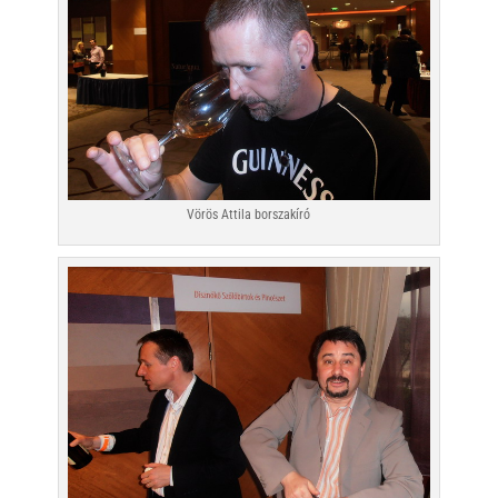
Vörös Attila borszakíró