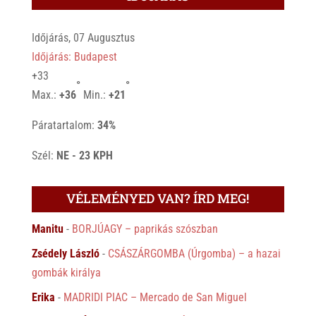
Időjárás, 07 Augusztus
Időjárás: Budapest
+
33
°
°
Max.:
+
36
Min.:
+
21
Páratartalom:
34%
Szél:
NE - 23 KPH
VÉLEMÉNYED VAN? ÍRD MEG!
Manitu
-
BORJÚAGY – paprikás szószban
Zsédely László
-
CSÁSZÁRGOMBA (Úrgomba) – a hazai
gombák királya
Erika
-
MADRIDI PIAC – Mercado de San Miguel