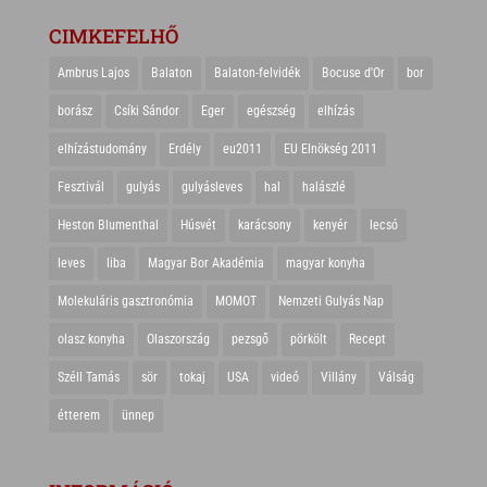
CIMKEFELHŐ
Ambrus Lajos
Balaton
Balaton-felvidék
Bocuse d'Or
bor
borász
Csíki Sándor
Eger
egészség
elhízás
elhízástudomány
Erdély
eu2011
EU Elnökség 2011
Fesztivál
gulyás
gulyásleves
hal
halászlé
Heston Blumenthal
Húsvét
karácsony
kenyér
lecsó
leves
liba
Magyar Bor Akadémia
magyar konyha
Molekuláris gasztronómia
MOMOT
Nemzeti Gulyás Nap
olasz konyha
Olaszország
pezsgő
pörkölt
Recept
Széll Tamás
sör
tokaj
USA
videó
Villány
Válság
étterem
ünnep