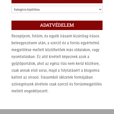
KATEGÓRIÁK
ADATVÉDELEM
Receptjeim, fotóim, és egyéb írásaim kizárólag írásos
beleegyezésem után, a szerző és a forrás egyértelmű
megjelölése mellett közölhetőek más oldalakon, vagy
nyomtatásban. Ez alól kivételt képeznek azok a
gyűjtőportálok, ahol az egész írás nem kerül közlésre,
csak annak első sorai, majd a folytatásért a blogomra
kattint az olvasó. Írásaimból idézetek formájában
szövegrészek átvétele csak szerző és forrásmegjelölés
mellett engedélyezett.