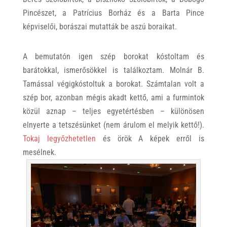
Pincészet, a Patrícius Borház és a Barta Pince
képviselői, borászai mutatták be aszú boraikat.
A bemutatón igen szép borokat kóstoltam és
barátokkal, ismerősökkel is találkoztam. Molnár B.
Tamással végigkóstoltuk a borokat. Számtalan volt a
szép bor, azonban mégis akadt kettő, ami a furmintok
közül aznap – teljes egyetértésben – különösen
elnyerte a tetszésünket (nem árulom el melyik kettő!).
Tokaj legyőzhetetlen
és örök A képek erről is
mesélnek.