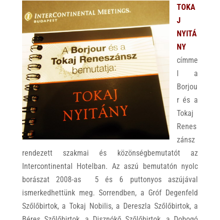
TOKA
J
NYITÁ
NY
címme
l a
Borjou
r és a
Tokaj
Renes
zánsz
rendezett szakmai és közönségbemutatót az
Intercontinental Hotelban. Az aszú bemutatón nyolc
borászat 2008-as 5 és 6 puttonyos aszújával
ismerkedhettünk meg. Sorrendben, a Gróf Degenfeld
Szőlőbirtok, a Tokaj Nobilis, a Dereszla Szőlőbirtok, a
Béres Szőlőbirtok, a Disznókő Szőlőbirtok, a Dobogó