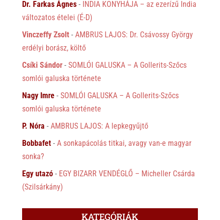
Dr. Farkas Ágnes
-
INDIA KONYHÁJA – az ezerízű India
változatos ételei (É-D)
Vinczeffy Zsolt
-
AMBRUS LAJOS: Dr. Csávossy György
erdélyi borász, költő
Csíki Sándor
-
SOMLÓI GALUSKA – A Gollerits-Szőcs
somlói galuska története
Nagy Imre
-
SOMLÓI GALUSKA – A Gollerits-Szőcs
somlói galuska története
P. Nóra
-
AMBRUS LAJOS: A lepkegyűjtő
Bobbafet
-
A sonkapácolás titkai, avagy van-e magyar
sonka?
Egy utazó
-
EGY BIZARR VENDÉGLŐ – Micheller Csárda
(Szilsárkány)
KATEGÓRIÁK