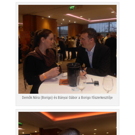
Demők Nóra (Borigo) és Bányai Gábor a Borigo főszerkesztője