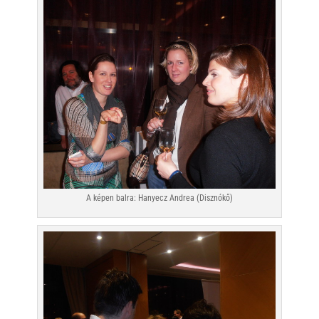
A képen balra: Hanyecz Andrea (Disznókő)