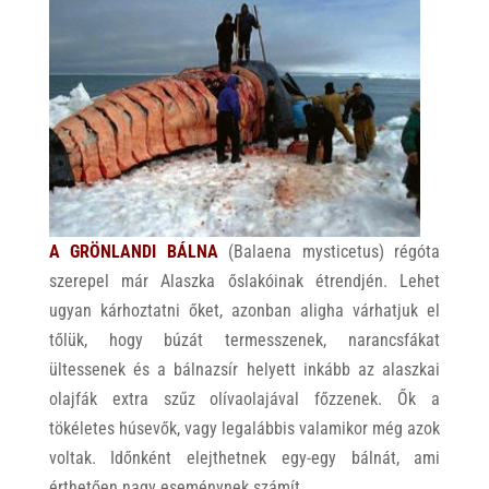
A GRÖNLANDI BÁLNA
(Balaena mysticetus) régóta
szerepel már Alaszka őslakóinak étrendjén. Lehet
ugyan kárhoztatni őket, azonban aligha várhatjuk el
tőlük, hogy búzát termesszenek, narancsfákat
ültessenek és a bálnazsír helyett inkább az alaszkai
olajfák extra szűz olívaolajával főzzenek. Ők a
tökéletes húsevők, vagy legalábbis valamikor még azok
voltak. Időnként elejthetnek egy-egy bálnát, ami
érthetően nagy eseménynek számít.