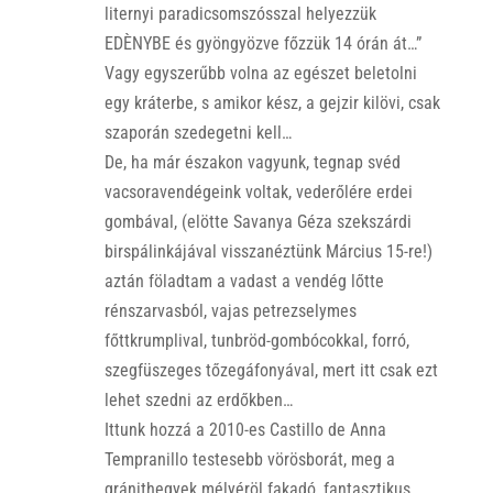
liternyi paradicsomszósszal helyezzük
EDÈNYBE és gyöngyözve főzzük 14 órán át…”
Vagy egyszerűbb volna az egészet beletolni
egy kráterbe, s amikor kész, a gejzir kilövi, csak
szaporán szedegetni kell…
De, ha már északon vagyunk, tegnap svéd
vacsoravendégeink voltak, vederőlére erdei
gombával, (elötte Savanya Géza szekszárdi
birspálinkájával visszanéztünk Március 15-re!)
aztán föladtam a vadast a vendég lőtte
rénszarvasból, vajas petrezselymes
főttkrumplival, tunbröd-gombócokkal, forró,
szegfüszeges tőzegáfonyával, mert itt csak ezt
lehet szedni az erdőkben…
Ittunk hozzá a 2010-es Castillo de Anna
Tempranillo testesebb vörösborát, meg a
gránithegyek mélyéröl fakadó, fantasztikus