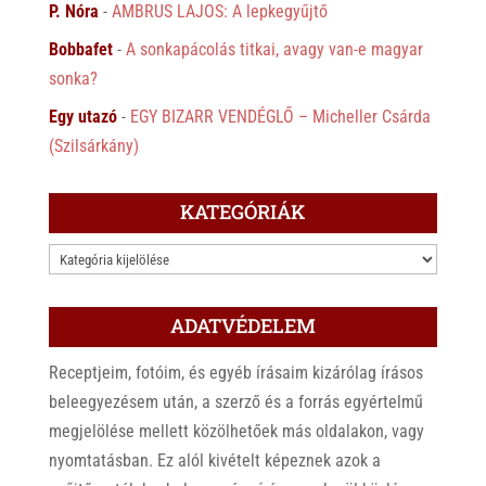
P. Nóra
-
AMBRUS LAJOS: A lepkegyűjtő
Bobbafet
-
A sonkapácolás titkai, avagy van-e magyar
sonka?
Egy utazó
-
EGY BIZARR VENDÉGLŐ – Micheller Csárda
(Szilsárkány)
KATEGÓRIÁK
KATEGÓRIÁK
ADATVÉDELEM
Receptjeim, fotóim, és egyéb írásaim kizárólag írásos
beleegyezésem után, a szerző és a forrás egyértelmű
megjelölése mellett közölhetőek más oldalakon, vagy
nyomtatásban. Ez alól kivételt képeznek azok a