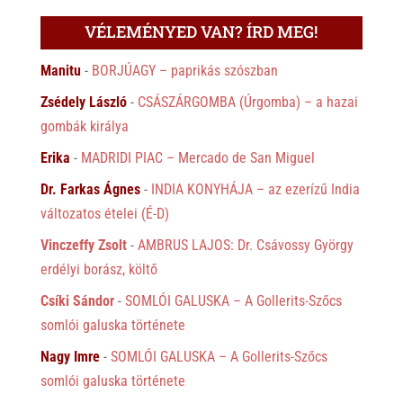
VÉLEMÉNYED VAN? ÍRD MEG!
Manitu
-
BORJÚAGY – paprikás szószban
Zsédely László
-
CSÁSZÁRGOMBA (Úrgomba) – a hazai
gombák királya
Erika
-
MADRIDI PIAC – Mercado de San Miguel
Dr. Farkas Ágnes
-
INDIA KONYHÁJA – az ezerízű India
változatos ételei (É-D)
Vinczeffy Zsolt
-
AMBRUS LAJOS: Dr. Csávossy György
erdélyi borász, költő
Csíki Sándor
-
SOMLÓI GALUSKA – A Gollerits-Szőcs
somlói galuska története
Nagy Imre
-
SOMLÓI GALUSKA – A Gollerits-Szőcs
somlói galuska története