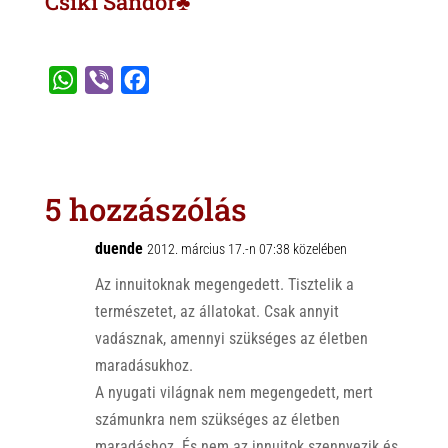
Csíki Sándor♣
W
V
F
h
i
a
a
b
c
t
e
e
s
r
b
5 hozzászólás
A
o
p
o
duende
2012. március 17.-n 07:38 közelében
p
k
Az innuitoknak megengedett. Tisztelik a
természetet, az állatokat. Csak annyit
vadásznak, amennyi szükséges az életben
maradásukhoz.
A nyugati világnak nem megengedett, mert
számunkra nem szükséges az életben
maradáshoz. És nem az innuitok szennyezik és