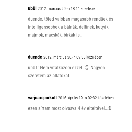
ubUl
2012. március 29.-n 18:11 közelében
duende, tőled valóban magasabb rendűek és
intelligensebbek a bálnák, delfinek, kutyák,
majmok, macskák, birkák is…
duende
2012. március 30.-n 09:55 közelében
ubU1: Nem vitatkozom ezzel. 🙂 Nagyon
szeretem az állatokat.
varjuarcporkolt
2016. április 19.-n 02:32 közelében
ezen sírtam most olvasva 4 év elteltével…:D