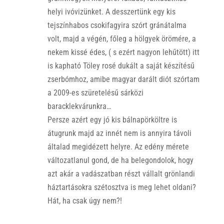
helyi ivóvizünket. A desszertünk egy kis
tejszínhabos csokifagyira szórt gránátalma
volt, majd a végén, főleg a hölgyek örömére, a
nekem kissé édes, ( s ezért nagyon lehűtött) itt
is kapható Töley rosé dukált a saját készítésű
zserbómhoz, amibe magyar darált diót szórtam
a 2009-es szüretelésű sárközi
baracklekvárunkra…
Persze azért egy jó kis bálnapörköltre is
átugrunk majd az innét nem is annyira távoli
általad megidézett helyre. Az edény mérete
változatlanul gond, de ha belegondolok, hogy
azt akár a vadászatban részt vállalt grönlandi
háztartásokra szétosztva is meg lehet oldani?
Hát, ha csak úgy nem?!