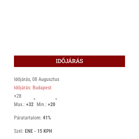
IDŐJÁRÁS
Időjárás, 08 Augusztus
Időjárás: Budapest
+
28
°
°
Max.:
+
32
Min.:
+
20
Páratartalom:
41%
Szél:
ENE - 15 KPH