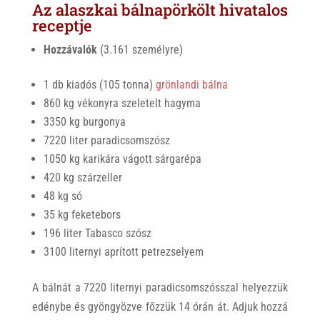
Az alaszkai bálnapörkölt hivatalos
receptje
Hozzávalók
(3.161 személyre)
1 db kiadós (105 tonna)
grönlandi bálna
860 kg vékonyra szeletelt hagyma
3350 kg burgonya
7220 liter paradicsomszósz
1050 kg karikára vágott sárgarépa
420 kg szárzeller
48 kg só
35 kg feketebors
196 liter Tabasco szósz
3100 liternyi aprított petrezselyem
A bálnát a 7220 liternyi paradicsomszósszal helyezzük
edénybe és gyöngyözve főzzük 14 órán át. Adjuk hozzá