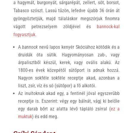
a hagymát, burgonyát, sárgarépát, zellert, sót, borsot,
Tabasco szószt. Lassú tűzön, lefedve újabb 36 órán át
gyöngyöztetjük, majd tálaláskor megszórjuk finomra
vágott petrezselyem zöldjével és
bannock-kal
fogyasztjuk
.
A
bannock
nevű lapos kenyér Skóciához kötődik és a
druidák óta sütik. Hagyományosan zab-, vagy
árpalisztből készül, kerek, vagy ovális alakú. Az
1800-es évek közepétől sütőport is adnak hozzá.
Nagyon sokféle sokféle receptje akad, azonban a
liszt, zsír, víz és só (sütőpor) a fő alkotói.
Az inuitoknak akad egy, a fentinél jóval egyszerűbb
receptje is. Eszerint: végy egy bálnát, vágj ki belőle
egy darab bőrt az alatta lévő tápláló zsírral (
ez a
muktuk
) és edd meg.