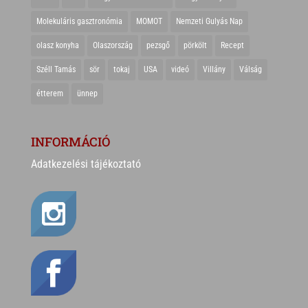
Molekuláris gasztronómia
MOMOT
Nemzeti Gulyás Nap
olasz konyha
Olaszország
pezsgő
pörkölt
Recept
Széll Tamás
sör
tokaj
USA
videó
Villány
Válság
étterem
ünnep
INFORMÁCIÓ
Adatkezelési tájékoztató