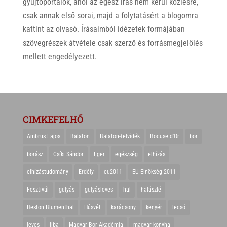
gyűjtőportálok, ahol az egész írás nem kerül közlésre,
csak annak első sorai, majd a folytatásért a blogomra
kattint az olvasó. Írásaimból idézetek formájában
szövegrészek átvétele csak szerző és forrásmegjelölés
mellett engedélyezett.
CIMKEFELHŐ
Ambrus Lajos
Balaton
Balaton-felvidék
Bocuse d'Or
bor
borász
Csíki Sándor
Eger
egészség
elhízás
elhízástudomány
Erdély
eu2011
EU Elnökség 2011
Fesztivál
gulyás
gulyásleves
hal
halászlé
Heston Blumenthal
Húsvét
karácsony
kenyér
lecsó
leves
liba
Magyar Bor Akadémia
magyar konyha