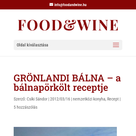
info@foodandwine.hu
Oldal kiválasztása
GRÖNLANDI BÁLNA – a
bálnapörkölt receptje
Szerző:
Csíki Sándor
|
2012/03/16
|
nemzetközi konyha
,
Recept
|
5 hozzászólás