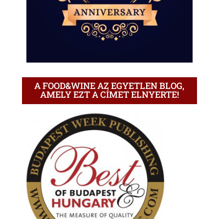
A FOOD&WINE AZ EGYETLEN BLOG,
AMELY EZT A CÍMET ELNYERTE!