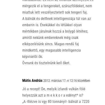
mérgezik el a tengereket, szárazföldeket, nem
miattuk lett veszélyeztetett sok tengeri faj.
A bálnák és delfinek intelligenciája túl van az
emberin is. Énekükkel és létükkel olyan
mértékben járulnak hozzá a bolygó létéhez,
amiről nekünk embereknek még csak
elképzelésünk sincs. Magas rendű faj
mindkettő, egy magasabb intelligencia
képviselői ők.
Óvnunk és tisztelnünk kell őket.
Mátis András
2012. március 17.-n 12:16 közelében
Jó a recept! De, melyik izlandi vulkán fölé
helyezzük azt a m e k k o r a edényt* is?
„A -filézve is vgy 80 tonnányi!- bálnát a 7220