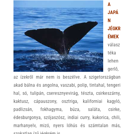
A
JAPÁ
N
JÉGKR
ÉMEK
válasz
téka
lehen
gerlő,
az ízekről már nem is beszélve. A szigetországban
akad bálna és angolna, vaszabi, polip, tintahal, tengeri
hal, só, tulipán, cseresznyevirág, tészta, csirkeszárny,
kaktusz, cápauszony, osztriga, kaliforniai kagyló,
padlizsán, fokhagyma, búza, saláta, csirke,
édesburgonya, szójaszósz, indiai curry, kukorica, chili,
marhanyelv, mizó, nyers lóhús és számtalan más,
szokatlan ízű jégkrém is.