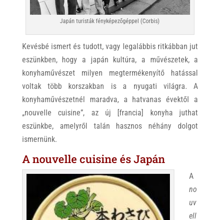
Japán turisták fényképezőgéppel (Corbis)
Kevésbé ismert és tudott, vagy legalábbis ritkábban jut
eszünkben, hogy a japán kultúra, a művészetek, a
konyhaművészet milyen megtermékenyítő hatással
voltak több korszakban is a nyugati világra. A
konyhaművészetnél maradva, a hatvanas évektől a
„nouvelle cuisine”, az új [francia] konyha juthat
eszünkbe, amelyről talán hasznos néhány dolgot
ismernünk.
A nouvelle cuisine és Japán
A
no
uv
ell