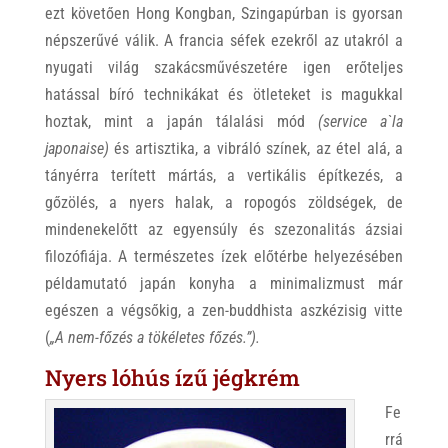
ezt követően Hong Kongban, Szingapúrban is gyorsan
népszerűvé válik. A francia séfek ezekről az utakról a
nyugati világ szakácsművészetére igen erőteljes
hatással bíró technikákat és ötleteket is magukkal
hoztak, mint a japán tálalási mód
(service a`la
japonaise)
és artisztika, a vibráló színek, az étel alá, a
tányérra terített mártás, a vertikális építkezés, a
gőzölés, a nyers halak, a ropogós zöldségek, de
mindenekelőtt az egyensúly és szezonalitás ázsiai
filozófiája. A természetes ízek előtérbe helyezésében
példamutató japán konyha a minimalizmust már
egészen a végsőkig, a zen-buddhista aszkézisig vitte
(
„A nem-főzés a tökéletes főzés.”).
Nyers lóhús ízű jégkrém
Fe
rrá