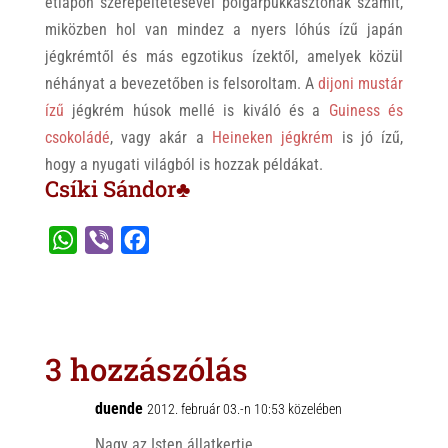
étlapon szerepeltetésével polgárpukkasztónak számít,
miközben hol van mindez a nyers lóhús ízű japán
jégkrémtől és más egzotikus ízektől, amelyek közül
néhányat a bevezetőben is felsoroltam. A
dijoni mustár
ízű
jégkrém húsok mellé is kiváló és a
Guiness és
csokoládé
, vagy akár a
Heineken jégkrém
is jó ízű,
hogy a nyugati világból is hozzak példákat.
Csíki Sándor♣
W
V
F
h
i
a
a
b
c
t
e
e
s
r
b
3 hozzászólás
A
o
p
o
duende
2012. február 03.-n 10:53 közelében
p
k
Nagy az Isten állatkertje.