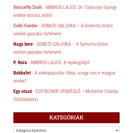
Vinczeffy Zsolt
-
AMBRUS LAJOS: Dr. Csávossy György
erdélyi borász, költő
Csíki Sándor
-
SOMLÓI GALUSKA – A Gollerits-Szőcs
somlói galuska története
Nagy Imre
-
SOMLÓI GALUSKA – A Gollerits-Szőcs
somlói galuska története
P. Nóra
-
AMBRUS LAJOS: A lepkegyűjtő
Bobbafet
-
A sonkapácolás titkai, avagy van-e magyar
sonka?
Egy utazó
-
EGY BIZARR VENDÉGLŐ – Micheller Csárda
(Szilsárkány)
KATEGÓRIÁK
KATEGÓRIÁK