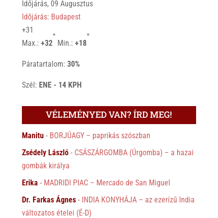
Időjárás, 09 Augusztus
Időjárás: Budapest
+
31
°
°
Max.:
+
32
Min.:
+
18
Páratartalom:
30%
Szél:
ENE - 14 KPH
VÉLEMÉNYED VAN? ÍRD MEG!
Manitu
-
BORJÚAGY – paprikás szószban
Zsédely László
-
CSÁSZÁRGOMBA (Úrgomba) – a hazai
gombák királya
Erika
-
MADRIDI PIAC – Mercado de San Miguel
Dr. Farkas Ágnes
-
INDIA KONYHÁJA – az ezerízű India
változatos ételei (É-D)