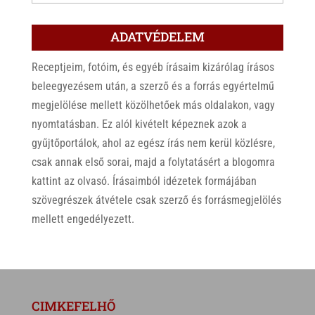
ADATVÉDELEM
Receptjeim, fotóim, és egyéb írásaim kizárólag írásos
beleegyezésem után, a szerző és a forrás egyértelmű
megjelölése mellett közölhetőek más oldalakon, vagy
nyomtatásban. Ez alól kivételt képeznek azok a
gyűjtőportálok, ahol az egész írás nem kerül közlésre,
csak annak első sorai, majd a folytatásért a blogomra
kattint az olvasó. Írásaimból idézetek formájában
szövegrészek átvétele csak szerző és forrásmegjelölés
mellett engedélyezett.
CIMKEFELHŐ