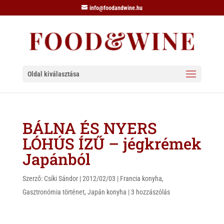
info@foodandwine.hu
Oldal kiválasztása
BÁLNA ÉS NYERS
LÓHÚS ÍZŰ – jégkrémek
Japánból
Szerző:
Csíki Sándor
|
2012/02/03
|
Francia konyha
,
Gasztronómia történet
,
Japán konyha
|
3 hozzászólás