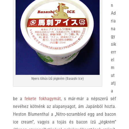
n
Ad
ria
na
gy
sik
err
el
m
ut
Nyers lóhús ízű jégkrém (Basashi Ice)
atj
a
be a
fekete fokhagymát
, s már-már a népszerű séf
nevéhez kötnénk az alapanyagot, ám Japánból hozta.
Heston Blumenthal a „Nitro-scrambled egg and bacon
ice cream”, vagyis a tojás és bacon ízű „jégkrém”