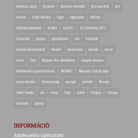
Ambrus Lajos
Balaton
Balaton-felvidék
Bocuse d'Or
bor
borász
Csíki Sándor
Eger
egészség
elhízás
elhízástudomány
Erdély
eu2011
EU Elnökség 2011
Fesztivál
gulyás
gulyásleves
hal
halászlé
Heston Blumenthal
Húsvét
karácsony
kenyér
lecsó
leves
liba
Magyar Bor Akadémia
magyar konyha
Molekuláris gasztronómia
MOMOT
Nemzeti Gulyás Nap
olasz konyha
Olaszország
pezsgő
pörkölt
Recept
Széll Tamás
sör
tokaj
USA
videó
Villány
Válság
étterem
ünnep
INFORMÁCIÓ
Adatkezelési tájékoztató