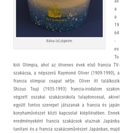
ás
a
a
19
64
-
Bálna ízű jégkrém
es
To
kiói Olimpia, ahol az ötvenes évek első francia TV-
szakácsa, a népszerű Raymond Oliver (1909-1990), a
francia olimpiai csapat séfje. Oliver itt találkozik
Shizuo Tsuji (1935-1993) francia-irodalom szakon
végzett oszakai szakácsiskola tulajdonossal, akivel
együtt fontos szerepet játszanak a francia és japán
konyhaművészet közti kapcsolat kiépítésében. Ennek
eredményeként francia szakácsok utaznak Japánba
tanítani és a francia szakácsművészet Japánban, majd