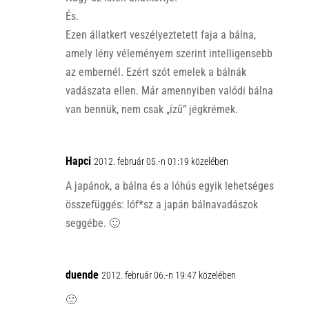
És.
Ezen állatkert veszélyeztetett faja a bálna,
amely lény véleményem szerint intelligensebb
az embernél. Ezért szót emelek a bálnák
vadászata ellen. Már amennyiben valódi bálna
van bennük, nem csak „ízű” jégkrémek.
Hapci
2012. február 05.-n 01:19 közelében
A japánok, a bálna és a lóhús egyik lehetséges
összefüggés: lóf*sz a japán bálnavadászok
seggébe. 🙂
duende
2012. február 06.-n 19:47 közelében
🙂