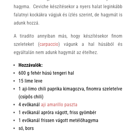
hagyma. Ceviche készítésekor a nyers halat leginkább
falatnyi kockákra vágjuk és ízlés szerint, de hagymát is
adunk hozzá.
A tiradito annyiban más, hogy készítésekor finom
szeleteket (
carpaccio
) vágunk a hal húsából és
egyáltalán nem adunk hagymát az ételhez.
Hozzávalók:
600 g fehér húsú tengeri hal
15 lime leve
1 aji-limo chili paprika kimagozva, finomra szeletelve
(csípős chili)
4 evőkanál
aji amarillo paszta
1 evőkanál apróra vágott, friss gyömbér
1 evőkanál frissen vágott metélőhagyma
só, bors