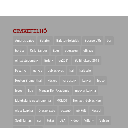
CIMKEFELHŐ
Ambrus Lajos
Balaton
Balaton-felvidék
Bocuse d'Or
bor
borász
Csíki Sándor
Eger
egészség
elhízás
elhízástudomány
Erdély
eu2011
EU Elnökség 2011
Fesztivál
gulyás
gulyásleves
hal
halászlé
Heston Blumenthal
Húsvét
karácsony
kenyér
lecsó
leves
liba
Magyar Bor Akadémia
magyar konyha
Molekuláris gasztronómia
MOMOT
Nemzeti Gulyás Nap
olasz konyha
Olaszország
pezsgő
pörkölt
Recept
Széll Tamás
sör
tokaj
USA
videó
Villány
Válság