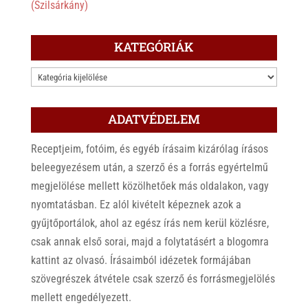
(Szilsárkány)
KATEGÓRIÁK
KATEGÓRIÁK
ADATVÉDELEM
Receptjeim, fotóim, és egyéb írásaim kizárólag írásos
beleegyezésem után, a szerző és a forrás egyértelmű
megjelölése mellett közölhetőek más oldalakon, vagy
nyomtatásban. Ez alól kivételt képeznek azok a
gyűjtőportálok, ahol az egész írás nem kerül közlésre,
csak annak első sorai, majd a folytatásért a blogomra
kattint az olvasó. Írásaimból idézetek formájában
szövegrészek átvétele csak szerző és forrásmegjelölés
mellett engedélyezett.