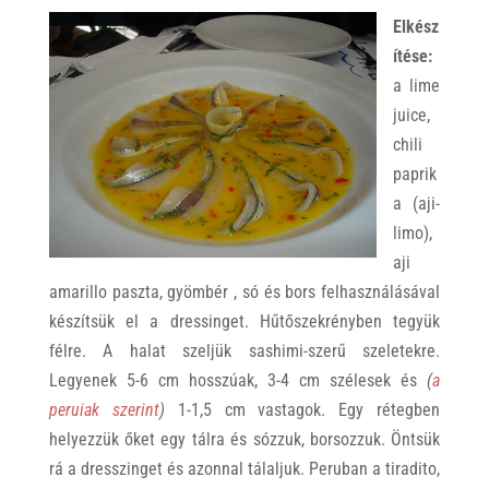
Elkész
ítése:
a lime
juice,
chili
paprik
a (aji-
limo),
aji
amarillo paszta, gyömbér , só és bors felhasználásával
készítsük el a dressinget. Hűtőszekrényben tegyük
félre. A halat szeljük sashimi-szerű szeletekre.
Legyenek 5-6 cm hosszúak, 3-4 cm szélesek és
(
a
peruiak szerint
)
1-1,5 cm vastagok. Egy rétegben
helyezzük őket egy tálra és sózzuk, borsozzuk. Öntsük
rá a dresszinget és azonnal tálaljuk. Peruban a tiradito,