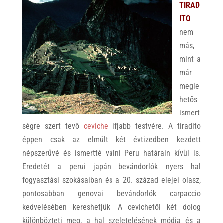
TIRAD
ITO
nem
más,
mint a
már
megle
hetős
ismert
ségre szert tevő
ceviche
ifjabb testvére. A tiradito
éppen csak az elmúlt két évtizedben kezdett
népszerűvé és ismertté válni Peru határain kívül is.
Eredetét a perui japán bevándorlók nyers hal
fogyasztási szokásaiban és a 20. század elejei olasz,
pontosabban genovai bevándorlók carpaccio
kedvelésében kereshetjük. A cevichetől két dolog
különbözteti meg, a hal szeletelésének módja és a