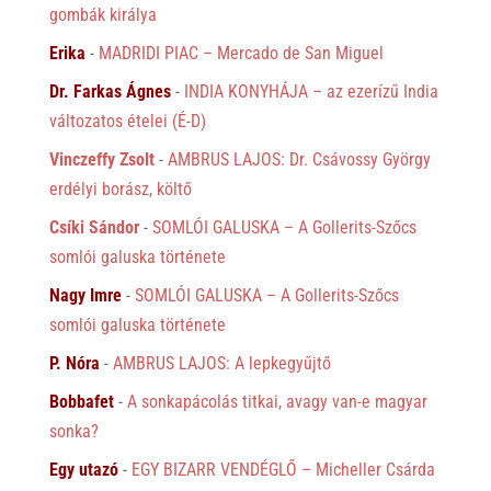
gombák királya
Erika
-
MADRIDI PIAC – Mercado de San Miguel
Dr. Farkas Ágnes
-
INDIA KONYHÁJA – az ezerízű India
változatos ételei (É-D)
Vinczeffy Zsolt
-
AMBRUS LAJOS: Dr. Csávossy György
erdélyi borász, költő
Csíki Sándor
-
SOMLÓI GALUSKA – A Gollerits-Szőcs
somlói galuska története
Nagy Imre
-
SOMLÓI GALUSKA – A Gollerits-Szőcs
somlói galuska története
P. Nóra
-
AMBRUS LAJOS: A lepkegyűjtő
Bobbafet
-
A sonkapácolás titkai, avagy van-e magyar
sonka?
Egy utazó
-
EGY BIZARR VENDÉGLŐ – Micheller Csárda