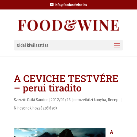
info@foodandwine.hu
Oldal kiválasztása
A CEVICHE TESTVÉRE
– perui tiradito
Szerző:
Csíki Sándor
|
2012/01/25
|
nemzetközi konyha
,
Recept
|
Nincsenek hozzászólások
A