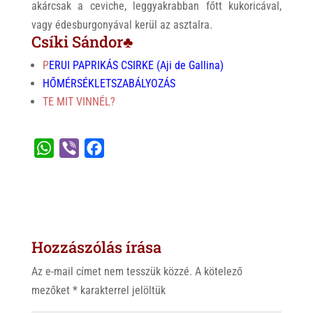
akárcsak a ceviche, leggyakrabban főtt kukoricával,
vagy édesburgonyával kerül az asztalra.
Csíki Sándor♣
P
ERUI PAPRIKÁS CSIRKE (Aji de Gallina)
HŐMÉRSÉKLETSZABÁLYOZÁS
TE MIT VINNÉL?
W
V
F
h
i
a
a
b
c
t
e
e
s
r
b
Hozzászólás írása
A
o
p
o
Az e-mail címet nem tesszük közzé.
A kötelező
p
k
mezőket
*
karakterrel jelöltük