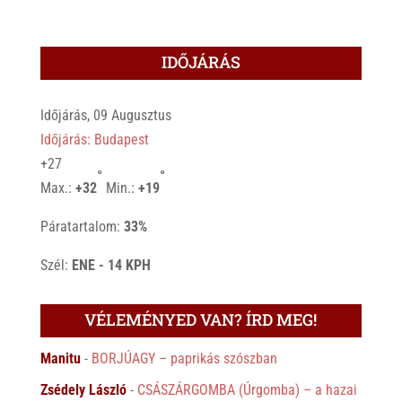
IDŐJÁRÁS
Időjárás, 09 Augusztus
Időjárás: Budapest
+
27
°
°
Max.:
+
32
Min.:
+
19
Páratartalom:
33%
Szél:
ENE - 14 KPH
VÉLEMÉNYED VAN? ÍRD MEG!
Manitu
-
BORJÚAGY – paprikás szószban
Zsédely László
-
CSÁSZÁRGOMBA (Úrgomba) – a hazai