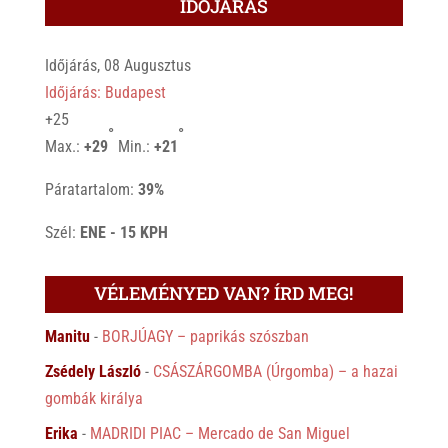
IDŐJÁRÁS
Időjárás, 08 Augusztus
Időjárás: Budapest
+
25
°
°
Max.:
+
29
Min.:
+
21
Páratartalom:
39%
Szél:
ENE - 15 KPH
VÉLEMÉNYED VAN? ÍRD MEG!
Manitu
-
BORJÚAGY – paprikás szószban
Zsédely László
-
CSÁSZÁRGOMBA (Úrgomba) – a hazai
gombák királya
Erika
-
MADRIDI PIAC – Mercado de San Miguel