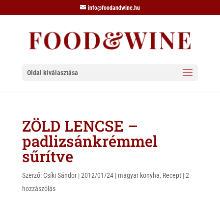
info@foodandwine.hu
Oldal kiválasztása
ZÖLD LENCSE –
padlizsánkrémmel
sűrítve
Szerző:
Csíki Sándor
|
2012/01/24
|
magyar konyha
,
Recept
|
2
hozzászólás