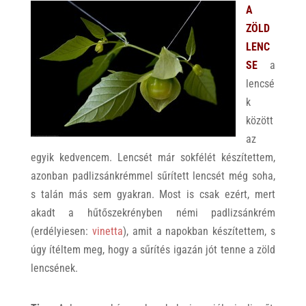
A
ZÖLD
LENC
SE
a
lencsé
k
között
az
egyik kedvencem. Lencsét már sokfélét készítettem,
azonban padlizsánkrémmel sűrített lencsét még soha,
s talán más sem gyakran. Most is csak ezért, mert
akadt a hűtőszekrényben némi padlizsánkrém
(erdélyiesen:
vinetta
), amit a napokban készítettem, s
úgy ítéltem meg, hogy a sűrítés igazán jót tenne a zöld
lencsének.