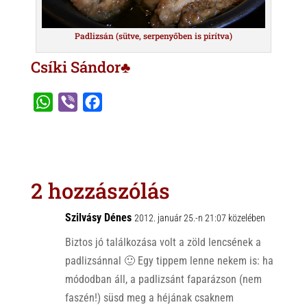
Padlizsán (sütve, serpenyőben is pirítva)
Csíki Sándor♣
W
V
F
h
i
a
a
b
c
t
e
e
s
r
b
2 hozzászólás
A
o
p
o
Szilvásy Dénes
2012. január 25.-n 21:07 közelében
p
k
Biztos jó találkozása volt a zöld lencsének a
padlizsánnal 🙂 Egy tippem lenne nekem is: ha
módodban áll, a padlizsánt faparázson (nem
faszén!) süsd meg a héjának csaknem