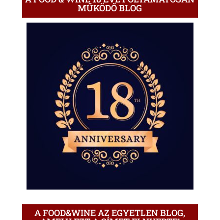
MŰKÖDŐ BLOG
A FOOD&WINE AZ EGYETLEN BLOG,