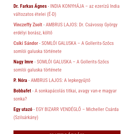
Dr. Farkas Ágnes
-
INDIA KONYHÁJA – az ezerízű India
változatos ételei (É-D)
Vinczeffy Zsolt
-
AMBRUS LAJOS: Dr. Csávossy György
erdélyi borász, költő
Csíki Sándor
-
SOMLÓI GALUSKA – A Gollerits-Szőcs
somlói galuska története
Nagy Imre
-
SOMLÓI GALUSKA – A Gollerits-Szőcs
somlói galuska története
P. Nóra
-
AMBRUS LAJOS: A lepkegyűjtő
Bobbafet
-
A sonkapácolás titkai, avagy van-e magyar
sonka?
Egy utazó
-
EGY BIZARR VENDÉGLŐ – Micheller Csárda
(Szilsárkány)