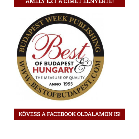
AMELY EZT A CÍMET ELNYERTE!
KÖVESS A FACEBOOK OLDALAMON IS!