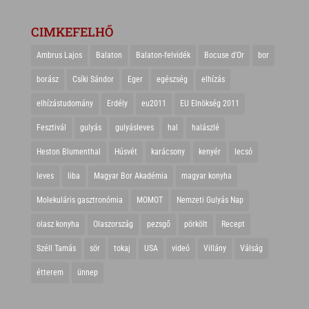
CIMKEFELHŐ
Ambrus Lajos
Balaton
Balaton-felvidék
Bocuse d'Or
bor
borász
Csíki Sándor
Eger
egészség
elhízás
elhízástudomány
Erdély
eu2011
EU Elnökség 2011
Fesztivál
gulyás
gulyásleves
hal
halászlé
Heston Blumenthal
Húsvét
karácsony
kenyér
lecsó
leves
liba
Magyar Bor Akadémia
magyar konyha
Molekuláris gasztronómia
MOMOT
Nemzeti Gulyás Nap
olasz konyha
Olaszország
pezsgő
pörkölt
Recept
Széll Tamás
sör
tokaj
USA
videó
Villány
Válság
étterem
ünnep