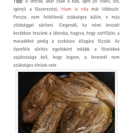
Tipp:
A lencse, akár csak a bab, igen jól viseli, sőt,
igényli a fűszerezést,
írtam is róla
már többször.
Persze, nem feltétlenül szükséges külön, s más
zöldséggel sűríteni. Elegendő, ha némi lencsét
korábban teszünk a lábosba, hagyva, hogy szétfőjön, a
maradékot pedig a szokásos állagúra főzzük. Az
ilyenféle sűrítés egyébként inkább a főzelékek
sajátossága kell, hogy legyen, a levesnél nem
szükséges élnünk vele.