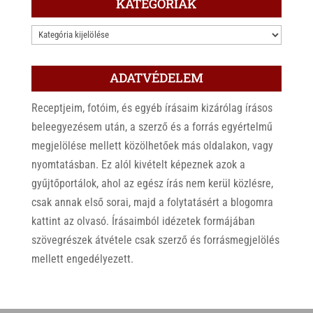
KATEGÓRIÁK
KATEGÓRIÁK
ADATVÉDELEM
Receptjeim, fotóim, és egyéb írásaim kizárólag írásos
beleegyezésem után, a szerző és a forrás egyértelmű
megjelölése mellett közölhetőek más oldalakon, vagy
nyomtatásban. Ez alól kivételt képeznek azok a
gyűjtőportálok, ahol az egész írás nem kerül közlésre,
csak annak első sorai, majd a folytatásért a blogomra
kattint az olvasó. Írásaimból idézetek formájában
szövegrészek átvétele csak szerző és forrásmegjelölés
mellett engedélyezett.