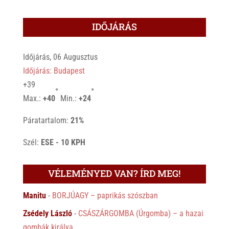
IDŐJÁRÁS
Időjárás, 06 Augusztus
Időjárás: Budapest
+
39
°
°
Max.:
+
40
Min.:
+
24
Páratartalom:
21%
Szél:
ESE - 10 KPH
VÉLEMÉNYED VAN? ÍRD MEG!
Manitu
-
BORJÚAGY – paprikás szószban
Zsédely László
-
CSÁSZÁRGOMBA (Úrgomba) – a hazai
gombák királya