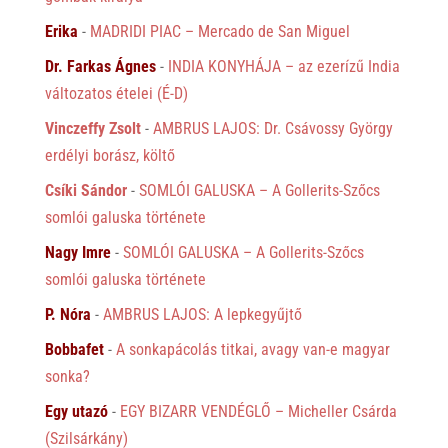
Erika
-
MADRIDI PIAC – Mercado de San Miguel
Dr. Farkas Ágnes
-
INDIA KONYHÁJA – az ezerízű India
változatos ételei (É-D)
Vinczeffy Zsolt
-
AMBRUS LAJOS: Dr. Csávossy György
erdélyi borász, költő
Csíki Sándor
-
SOMLÓI GALUSKA – A Gollerits-Szőcs
somlói galuska története
Nagy Imre
-
SOMLÓI GALUSKA – A Gollerits-Szőcs
somlói galuska története
P. Nóra
-
AMBRUS LAJOS: A lepkegyűjtő
Bobbafet
-
A sonkapácolás titkai, avagy van-e magyar
sonka?
Egy utazó
-
EGY BIZARR VENDÉGLŐ – Micheller Csárda
(Szilsárkány)