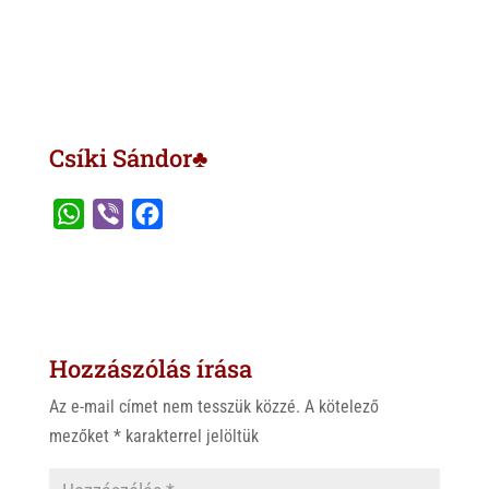
Csíki Sándor♣
W
V
F
h
i
a
a
b
c
t
e
e
s
r
b
Hozzászólás írása
A
o
p
o
Az e-mail címet nem tesszük közzé.
A kötelező
p
k
mezőket
*
karakterrel jelöltük