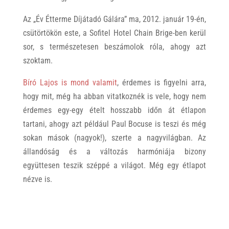
Az „Év Étterme Díjátadó Gálára” ma, 2012. január 19-én,
csütörtökön este, a Sofitel Hotel Chain Brige-ben kerül
sor, s természetesen beszámolok róla, ahogy azt
szoktam.
Bíró Lajos is mond valamit
, érdemes is figyelni arra,
hogy mit, még ha abban vitatkoznék is vele, hogy nem
érdemes egy-egy ételt hosszabb időn át étlapon
tartani, ahogy azt például Paul Bocuse is teszi és még
sokan mások (nagyok!), szerte a nagyvilágban. Az
állandóság és a változás harmóniája bizony
együttesen teszik széppé a világot. Még egy étlapot
nézve is.