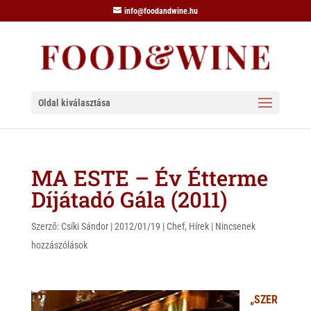
info@foodandwine.hu
Oldal kiválasztása
MA ESTE – Év Étterme
Díjátadó Gála (2011)
Szerző:
Csíki Sándor
|
2012/01/19
|
Chef
,
Hírek
|
Nincsenek
hozzászólások
„SZER