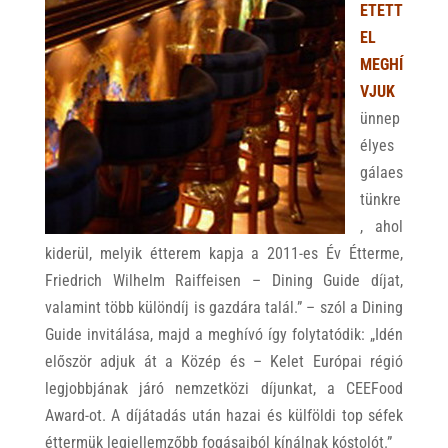
ETETT
EL
MEGHÍ
VJUK
ünnep
élyes
gálaes
tünkre
, ahol
kiderül, melyik étterem kapja a 2011-es Év Étterme,
Friedrich Wilhelm Raiffeisen – Dining Guide díjat,
valamint több különdíj is gazdára talál.” – szól a Dining
Guide invitálása, majd a meghívó így folytatódik: „Idén
először adjuk át a Közép és – Kelet Európai régió
legjobbjának járó nemzetközi díjunkat, a CEEFood
Award-ot. A díjátadás után hazai és külföldi top séfek
éttermük legjellemzőbb fogásaiból kínálnak kóstolót.”