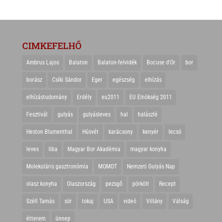
CIMKEFELHŐ
Ambrus Lajos
Balaton
Balaton-felvidék
Bocuse d'Or
bor
borász
Csíki Sándor
Eger
egészség
elhízás
elhízástudomány
Erdély
eu2011
EU Elnökség 2011
Fesztivál
gulyás
gulyásleves
hal
halászlé
Heston Blumenthal
Húsvét
karácsony
kenyér
lecsó
leves
liba
Magyar Bor Akadémia
magyar konyha
Molekuláris gasztronómia
MOMOT
Nemzeti Gulyás Nap
olasz konyha
Olaszország
pezsgő
pörkölt
Recept
Széll Tamás
sör
tokaj
USA
videó
Villány
Válság
étterem
ünnep