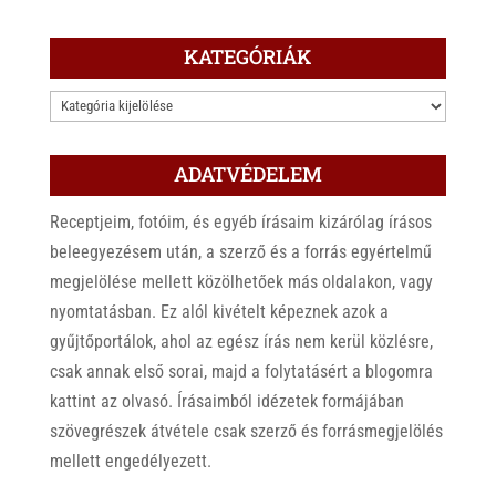
KATEGÓRIÁK
KATEGÓRIÁK
ADATVÉDELEM
Receptjeim, fotóim, és egyéb írásaim kizárólag írásos
beleegyezésem után, a szerző és a forrás egyértelmű
megjelölése mellett közölhetőek más oldalakon, vagy
nyomtatásban. Ez alól kivételt képeznek azok a
gyűjtőportálok, ahol az egész írás nem kerül közlésre,
csak annak első sorai, majd a folytatásért a blogomra
kattint az olvasó. Írásaimból idézetek formájában
szövegrészek átvétele csak szerző és forrásmegjelölés
mellett engedélyezett.